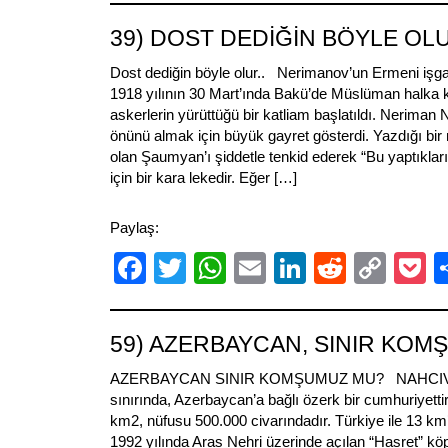
39) DOST DEDİĞİN BÖYLE OLU
Dost dediğin böyle olur.. Nerimanov’un Ermeni işga
1918 yılının 30 Mart’ında Bakü’de Müslüman halka 
askerlerin yürüttüğü bir katliam başlatıldı. Neriman
önünü almak için büyük gayret gösterdi. Yazdığı bir
olan Şaumyan’ı şiddetle tenkid ederek “Bu yaptıklar
için bir kara lekedir. Eğer […]
Paylaş:
Facebook
Twitter
WhatsApp
Email
LinkedIn
Reddit
Cop
P
Link
59) AZERBAYCAN, SINIR KOM
AZERBAYCAN SINIR KOMŞUMUZ MU? NAHCIVAN
sınırında, Azerbaycan’a bağlı özerk bir cumhuriyett
km2, nüfusu 500.000 civarındadır. Türkiye ile 13 km’li
1992 yılında Aras Nehri üzerinde açılan “Hasret” köp