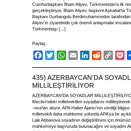
Cumhurbaşkanı İlham Aliyev, Türkmenistan’a ilk resm
gerçekleştiriyor. İlham Aliyev, başkent Aşkabat’ta 
Başkanı Gurbangulu Berdimuhammedov tarafından re
Aliyev’in ziyaretinde çok önemli anlaşmalar imzalan
Türkmenbaşı […]
Paylaş:
Facebook
Twitter
WhatsApp
Email
LinkedIn
Reddit
Cop
P
Link
435) AZERBAYCAN’DA SOYAD
MİLLİLEŞTİRİLİYOR
AZERBAYCAN’DA SOYADLAR MİLLİLEŞTİRİLİYOR 
Meclisi’ndeki milletvekilleri soyadlarını millileştirer
–ova‘ları atıyor. APA Haber Ajansı’nın verdiği bilgiye
milletvekili daha mahkeme yolunda.APA’ya bir açıkl
Lale Abbasova soyadının değiştirilmesi için önümüz
mahkemeye başvuruda bulunacağını ve soyadını Ab