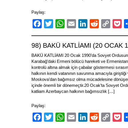
Paylaş:
Facebook
Twitter
WhatsApp
Email
LinkedIn
Reddit
Cop
P
Link
98) BAKÜ KATLİAMI (20 OCAK 1
BAKÜ KATLİAMI 20 Ocak 1990’da Sovyet Ordusunun
Karabağ’daki Ermeni bölücü hareketi ve Ermenistan’
kontrolü altına almak için çabalar göstermesi sıra
halkının kendi vatanının savunma amacıyla giriştiği 
Moskova’dan bağımsız olma mücadelesine dönüşen 
içinde önemli bir dönemeçtir.20 Ocak’ta Sovyet Or
katliam Azerbaycan halkının bağımsızlık […]
Paylaş:
Facebook
Twitter
WhatsApp
Email
LinkedIn
Reddit
Cop
P
Link