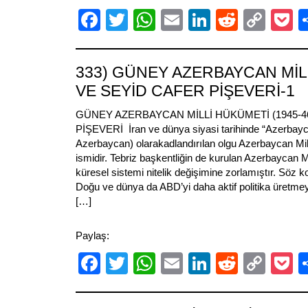
Facebook
Twitter
WhatsApp
Email
LinkedIn
Reddit
Cop
P
Link
333) GÜNEY AZERBAYCAN MİL
VE SEYİD CAFER PİŞEVERİ-1
GÜNEY AZERBAYCAN MİLLİ HÜKÜMETİ (1945-4
PİŞEVERİ İran ve dünya siyasi tarihinde “Azerbayc
Azerbaycan) olarakadlandırılan olgu Azerbaycan Mil
ismidir. Tebriz başkentliğin de kurulan Azerbaycan M
küresel sistemi nitelik değişimine zorlamıştır. Söz
Doğu ve dünya da ABD’yi daha aktif politika üretmeye
[…]
Paylaş:
Facebook
Twitter
WhatsApp
Email
LinkedIn
Reddit
Cop
P
Link