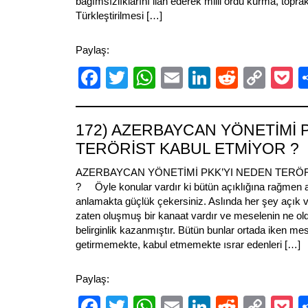
bağımsızlıklarını ilan ederek milli ordu kurma, toprak
Türkleştirilmesi […]
Paylaş:
Facebook
Twitter
WhatsApp
Email
LinkedIn
Reddit
Cop
P
Link
172) AZERBAYCAN YÖNETİMİ P
TERÖRİST KABUL ETMİYOR ?
AZERBAYCAN YÖNETİMİ PKK’YI NEDEN TERÖ
? Öyle konular vardır ki bütün açıklığına rağmen 
anlamakta güçlük çekersiniz. Aslında her şey açık v
zaten oluşmuş bir kanaat vardır ve meselenin ne ol
belirginlik kazanmıştır. Bütün bunlar ortada iken me
getirmemekte, kabul etmemekte ısrar edenleri […]
Paylaş:
Facebook
Twitter
WhatsApp
Email
LinkedIn
Reddit
Cop
P