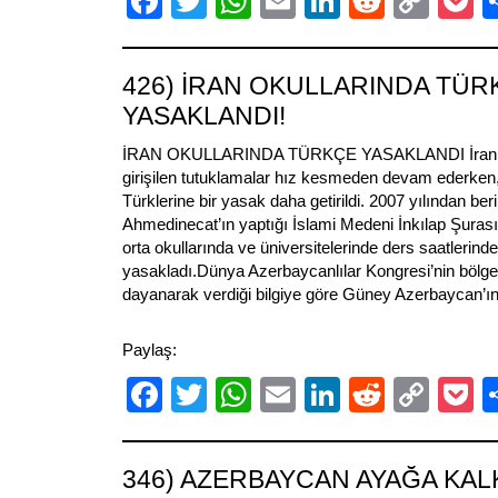
Facebook
Twitter
WhatsApp
Email
LinkedIn
Reddit
Cop
P
Link
426) İRAN OKULLARINDA TÜR
YASAKLANDI!
İRAN OKULLARINDA TÜRKÇE YASAKLANDI İran’da
girişilen tutuklamalar hız kesmeden devam ederke
Türklerine bir yasak daha getirildi. 2007 yılından be
Ahmedinecat’ın yaptığı İslami Medeni İnkılap Şura
orta okullarında ve üniversitelerinde ders saatleri
yasakladı.Dünya Azerbaycanlılar Kongresi’nin bölg
dayanarak verdiği bilgiye göre Güney Azerbaycan’ın 
Paylaş:
Facebook
Twitter
WhatsApp
Email
LinkedIn
Reddit
Cop
P
Link
346) AZERBAYCAN AYAĞA KAL