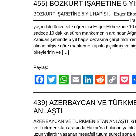
455) BOZKURT İŞARETİNE 5 YI
BOZKURT İŞARETİNE 5 YIL HAPİS! . Esger Ekb
————————————————————— İran’ın Erd
yaşındaki üniversite öğrencisi Esger Ekberzade 10 A
sadece 10 dakika süren mahkemenin ardından Afgan
Zahidan şehrinde 5 yıl hapis cezasına çarptırıldı Ye
alınan bilgiye göre mahkeme kapalı geçirilmiş ve hiç 
bireylerinin ve […]
Paylaş:
Facebook
Twitter
WhatsApp
Email
LinkedIn
Reddit
Cop
P
Link
439) AZERBAYCAN VE TÜRKM
ANLAŞTI
AZERBAYCAN VE TÜRKMENİSTAN ANLAŞTI İki ka
ve Türkmenistan arasında Hazar’da bulunan yataklar
uzun yıllardır yaşanan mesafeli tutum süreci sona 