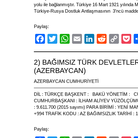
yolu ile bağlanmıştır. Türkiye 16 Mart 1921 yılınd
Türkiye-Rusya Dostluk Antlaşmasının 3′ncü maddesin
Paylaş:
Facebook
Twitter
WhatsApp
Email
LinkedIn
Reddit
Cop
P
Link
2) BAĞIMSIZ TÜRK DEVLETLER
(AZERBAYCAN)
AZERBAYCAN CUMHURİYETİ
————————————————————————
DİL : TÜRKÇE BAŞKENT : BAKÜ YÖNETİM : 
CUMHURBAŞKANI : İLHAM ALİYEV YÜZÖLÇÜMÜ 
: 9.611.700 (2015 sayımı) PARA BİRİMİ : YENİ
+994 TRAFİK KODU : AZ BAĞIMSIZLIK TARİHİ : 
Paylaş: