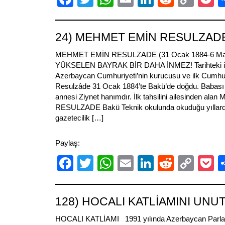
Link
24) MEHMET EMİN RESULZAD
MEHMET EMİN RESULZADE (31 Ocak 1884-6 Mar
YÜKSELEN BAYRAK BİR DAHA İNMEZ! Tarihteki ilk
Azerbaycan Cumhuriyeti’nin kurucusu ve ilk Cum
Resulzâde 31 Ocak 1884’te Bakü’de doğdu. Babası 
annesi Ziynet hanımdır. İlk tahsilini ailesinden ala
RESULZADE Bakü Teknik okulunda okuduğu yıllarda,
gazetecilik […]
Paylaş:
Facebook
Twitter
WhatsApp
Email
LinkedIn
Reddit
Cop
P
Link
128) HOCALI KATLİAMINI UNUT
HOCALI KATLİAMI 1991 yılında Azerbaycan Parla