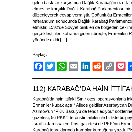
gelen baskılar karşısında Dağlık Karabağ’ın özerk b
etmesine karşılık Dağlık Karabağ Parlamentosu bir
düzenleyerek cevap vermiştir. Çoğunluğu Ermeniler
referandum sonucunda Dağlık Karabağ Parlamentosu
etmiştir. 1992’de Sovyet birlikleri de bölgeden çekilmi
gerçekleştirilen katliama giden süreçte, Ermenileri R
yönünde ciddi […]
Paylaş:
Facebook
Twitter
WhatsApp
Email
LinkedIn
Reddit
Cop
P
Link
112) KARABAĞ’DA HAİN İTTİFAK
Karabağ’da hain ittifak! Sınır ötesi operasyonlarla inl
Ermeniler kucak açtı * Ailece geldiler Azerbaycan D
Azimov’un “PKK Bakü’yü de tehdit ediyor.” sözlerin
gazetesi, 56 PKK’lı teröristin aileleri ile birlikte bölg
İsrail’in Jarussalem Post gazetesi de PKK’nın Ermeni
Karabağ topraklarında kamplar kurduğunu yazdı. P