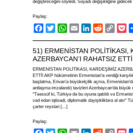
değiştireceğini söyledi. Soyadı değişikliğine gidecek b
Paylaş:
Facebook
Twitter
WhatsApp
Email
LinkedIn
Reddit
Cop
P
Link
51) ERMENİSTAN POLİTİKASI,
AZERBAYCAN’I RAHATSIZ ETTİ
ERMENİSTAN POLİTİKASI, KARDEŞİMİZ AZERB
ETTİ! AKP hükümetinin Ermenistan’a verdiği karşılık
başlatma, Erivan’a büyükelçilik açma, Ermenistan’da
antlaşma imzalandı) tavizleri Azerbaycan‘da büyük r
“Təəssüf ki, Türkiyə də bu oyuna qatılıb və Ermənis
vəd edən iqtisadi, diplomatik dəyişikliklərə əl atır” 
çarter reysləri […]
Paylaş: