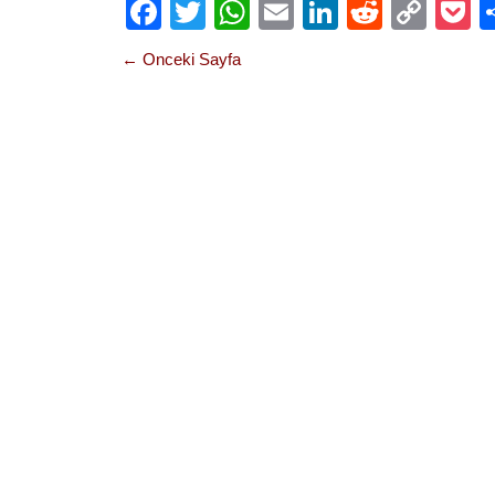
Facebook
Twitter
WhatsApp
Email
LinkedIn
Reddit
Cop
P
Link
← Onceki Sayfa