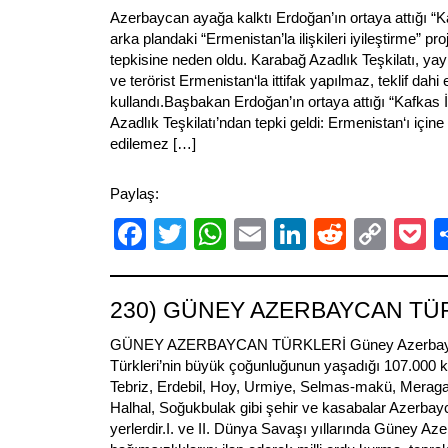
Azerbaycan ayağa kalktı Erdoğan’ın ortaya attığı “Kaf
arka plandaki “Ermenistan’la ilişkileri iyileştirme” pr
tepkisine neden oldu. Karabağ Azadlık Teşkilatı, yayım
ve terörist Ermenistan‘la ittifak yapılmaz, teklif dahi
kullandı.Başbakan Erdoğan’ın ortaya attığı “Kafkas İ
Azadlık Teşkilatı’ndan tepki geldi: Ermenistan‘ı içine 
edilemez […]
Paylaş:
Facebook
Twitter
WhatsApp
Email
LinkedIn
Reddit
Cop
P
Link
230) GÜNEY AZERBAYCAN TÜ
GÜNEY AZERBAYCAN TÜRKLERİ Güney Azerbayc
Türkleri’nin büyük çoğunluğunun yaşadığı 107.000 km²
Tebriz, Erdebil, Hoy, Urmiye, Selmas-makü, Meraga
Halhal, Soğukbulak gibi şehir ve kasabalar Azerbayc
yerlerdir.I. ve II. Dünya Savaşı yıllarında Güney Aze