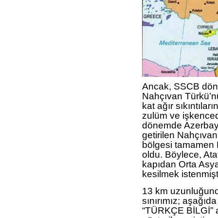
Ancak, SSCB döne
Nahçıvan Türkü’n
kat ağır sıkıntıla
zulüm ve işkenced
dönemde Azerbayca
getirilen Nahçıva
bölgesi tamamen E
oldu. Böylece, Atat
kapıdan Orta Asy
kesilmek istenmişti
13 km uzunluğund
sınırımız; aşağıda
“TÜRKÇE BİLGİ” a