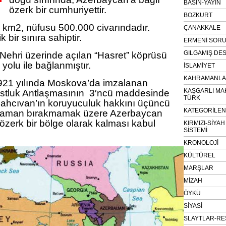
BASIN-YAYIN
özerk bir cumhuriyettir.
BOZKURT
km2, nüfusu 500.000 civarındadır.
ÇANAKKALE
k bir sınıra sahiptir.
ERMENİ SOR
GILGAMIŞ DES
 Nehri üzerinde açılan “Hasret” köprüsü
 yolu ile bağlanmıştır.
İSLAMİYET
KAHRAMANLAR
921 yılında Moskova’da imzalanan
KAŞGARLI MA
stluk Antlaşmasının 3′ncü maddesinde
TÜRK
, Nahcıvan’ın koruyuculuk hakkını üçüncü
KATEGORİLE
ir zaman bırakmamak üzere Azerbaycan
zerk bir bölge olarak kalması kabul
KIRMIZI-SİYA
SİSTEMİ
KRONOLOJİ
KÜLTÜREL
MARŞLAR
MİZAH
ÖYKÜ
SİYASİ
SLAYTLAR-RE