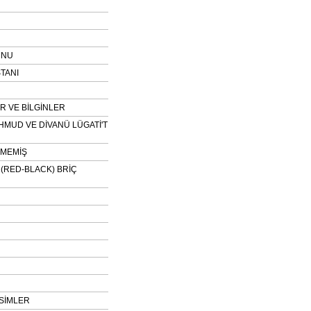
UNU
TANI
 VE BİLGİNLER
HMUD VE DİVANÜ LÜGATİ'T
NMEMİŞ
H (RED-BLACK) BRİÇ
SİMLER