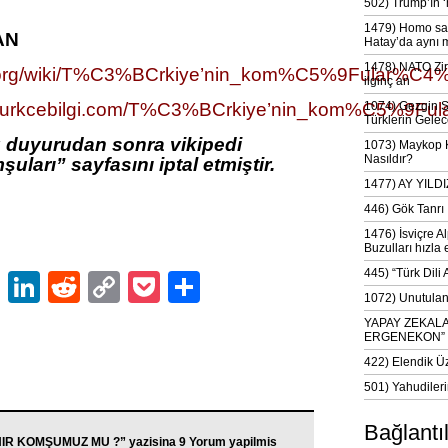
502) Trump’ın 
1479) Homo sap
AN
Hatay’da aynı 
1478) NATO Zir
dia.org/wiki/T%C3%BCrkiye’nin_kom%C5%9Fular%C4
ilginç an
edi.turkcebilgi.com/T%C3%BCrkiye’nin_kom%C5%9F
1074) Gezgin S
Türklerin Gelec
duyurudan sonra vikipedi
1073) Maykop Kü
Nasıldır?
uları” sayfasını iptal etmiştir.
1477) AY YIL
446) Gök Tanrı 
1476) İsviçre Al
Buzulları hızla 
445) “Türk Dili
ok
er
atsApp
Email
LinkedIn
Reddit
Copy
Pocket
Share
1072) Unutulan 
Link
YAPAY ZEKAL
ERGENEKON”
422) Elendik Ü
501) Yahudileri
Bağlantı
IR KOMŞUMUZ MU ?” yazisina 9 Yorum yapilmis