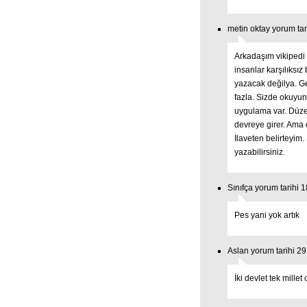
metin oktay yorum tar
Arkadaşım vikipedi 
insanlar karşılıksız 
yazacak değilya. G
fazla. Sizde okuyun
uygulama var. Düze
devreye girer. Ama 
İlaveten belirteyim
yazabilirsiniz.
Sınıfça yorum tarihi 
Pes yani yok artık
Aslan yorum tarihi 2
İki devlet tek mille