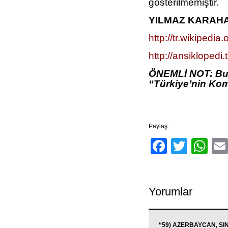
gösterilmemiştir.
YILMAZ KARAH
http://tr.wikipe
http://ansiklop
ÖNEMLİ NOT: Bu 
“Türkiye’nin Komş
Paylaş:
Facebo
Twitt
Wh
Yorumlar
“59) AZERBAYCAN, SIN