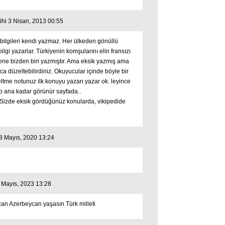
ihi 3 Nisan, 2013 00:55
bilgileri kendi yazmaz. Her ülkeden gönüllü
bilgi yazarlar. Türkiyenin komşularını elin fransızı
ene bizden biri yazmıştır. Ama eksik yazmış ama
ca düzeltebilirdiniz. Okuyucular içinde böyle bir
ltme notunuz ilk konuyu yazan yazar ok. leyince
o ana kadar görünür sayfada..
. Sizde eksik gördüğünüz konularda, vikipedide
18 Mayıs, 2020 13:24
9 Mayıs, 2023 13:28
t can Azerbeycan yaşasın Türk milleti