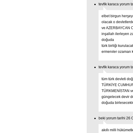
tevfik karaca yorum t
elbet birgun herşe
olacak o devletl
ve AZERBAYCAN 
inşallah ilerleyen 
doğuda
türk birliği kurulaca
ermenıler ozaman 
tevfik karaca yorum t
tüm türk devleti do
TÜRKİYE CUMHUR
TÜRKMENİSTAN ve be
güngelecek devir 
doğuda birlesecekle
beki yorum tarihi 26
akıllı milli hükümetl