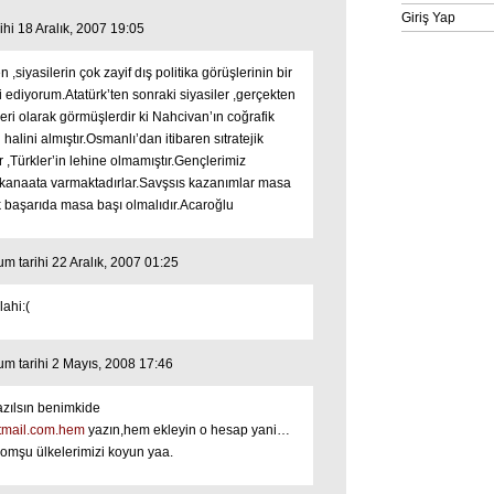
Giriş Yap
hi 18 Aralık, 2007 19:05
 ,siyasilerin çok zayif dış politika görüşlerinin bir
i ediyorum.Atatürk’ten sonraki siyasiler ,gerçekten
yeri olarak görmüşlerdir ki Nahcivan’ın coğrafik
lini almıştır.Osmanlı’dan itibaren sıtratejik
ar ,Türkler’in lehine olmamıştır.Gençlerimiz
u kanaata varmaktadırlar.Savşsıs kazanımlar masa
 başarıda masa başı olmalıdır.Acaroğlu
 tarihi 22 Aralık, 2007 01:25
ahi:(
m tarihi 2 Mayıs, 2008 17:46
azılsın benimkide
mail.com.hem
yazın,hem ekleyin o hesap yani…
komşu ülkelerimizi koyun yaa.