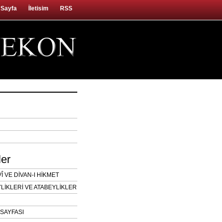
 Sayfa
İletisim
RSS
ler
 VE DİVAN-I HİKMET
LİKLERİ VE ATABEYLİKLER
SAYFASI