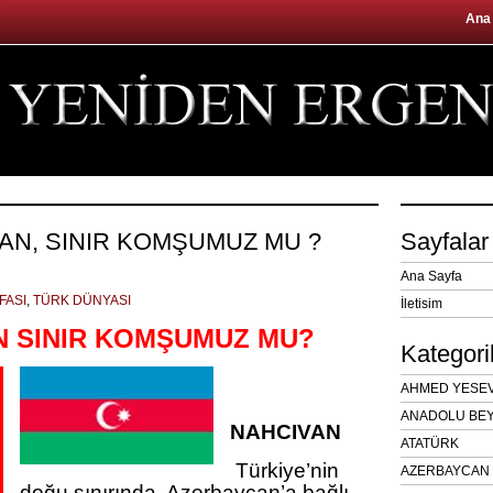
Ana
AN, SINIR KOMŞUMUZ MU ?
Sayfalar
Ana Sayfa
FASI
,
TÜRK DÜNYASI
İletisim
 SINIR KOMŞUMUZ MU?
Kategori
AHMED YESEVÎ
ANADOLU BEY
NAHCIVAN
ATATÜRK
Türkiye’nin
AZERBAYCAN 
doğu sınırında, Azerbaycan’a bağlı