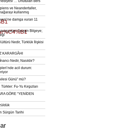
‘hediyesi’… Unutulan ders
iens ve Neandertaller,
mağarayı kullanmış
vesi’ne damga vuran 11
%B1
ular%C4%B1
avaşçıdan Gezgin Bilgeye;
eği
ltürü Nedir, Türklük İlişkisi
DIZ KARARGÂHI
İnancı Nedir, Nasıldır?
pleri’nde acil durum:
eriyor
 Ailesi Günü” mü?
Türkler: Fu-Yu Kırgızları
ARA GÖRE “YENİDEN
züldük
n Sürgün Tarihi
lar