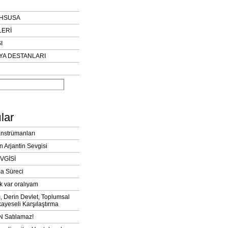
AHSUSA
LERİ
I
YA DESTANLARI
lar
Enstrümanları
n Arjantin Sevgisi
VGİSİ
a Süreci
k var oralıyam
ı, Derin Devlet, Toplumsal
ayeseli Karşılaştırma
 Satılamaz!