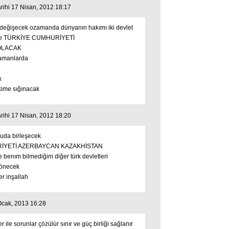
arihi 17 Nisan, 2012 18:17
ydeğişecek ozamanda dünyanın hakımı iki devlet
erde TÜRKİYE CUMHURİYETİ
OLACAK
zamanlarda
k
kime sığınacak
arihi 17 Nisan, 2012 18:20
ğuda birleşecek
İYETİ AZERBAYCAN KAZAKHİSTAN
nım bilmediğim diğer türk devletleri
dönecek
r inşallah
 Ocak, 2013 16:28
er ile sorunlar çözülür sınır ve güç birliği sağlanır