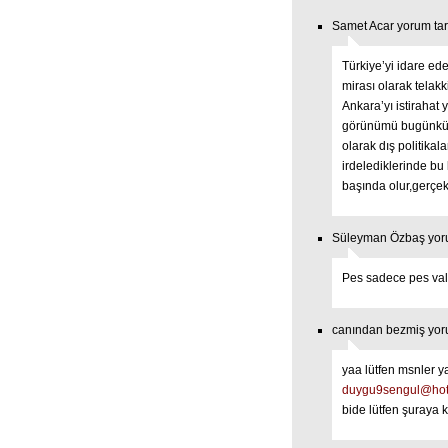
Samet Acar yorum tari
Türkiye’yi idare eden
mirası olarak telakk
Ankara’yı istirahat 
görünümü bugünkü ha
olarak dış politikal
irdelediklerinde b
başında olur,gerçek
Süleyman Özbaş yorum
Pes sadece pes vall
canından bezmiş yoru
yaa lütfen msnler y
duygu9sengul@hot
bide lütfen şuraya 