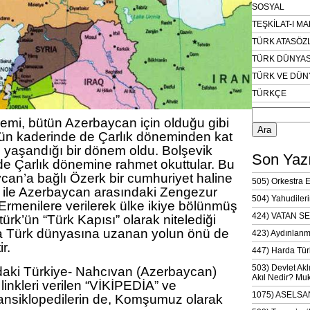
SOSYAL
TEŞKİLAT-I M
TÜRK ATASÖZ
TÜRK DÜNYAS
TÜRK VE DÜN
TÜRKÇE
Arama:
mi, bütün Azerbaycan için olduğu gibi
ün kaderinde de Çarlık döneminden kat
rın yaşandığı bir dönem oldu. Bolşevik
Son Yazı
e Çarlık dönemine rahmet okuttular. Bu
n’a bağlı Özerk bir cumhuriyet haline
505) Orkestra 
n ile Azerbaycan arasındaki Zengezur
504) Yahudileri
rmenilere verilerek ülke ikiye bölünmüş
424) VATAN SE
ürk’ün “Türk Kapısı” olarak nitelediği
a Türk dünyasına uzanan yolun önü de
423) Aydınlanm
r.
447) Harda Tür
503) Devlet Akl
aki Türkiye- Nahcıvan (Azerbaycan)
Akıl Nedir? Muk
 linkleri verilen “VİKİPEDİA” ve
1075) ASELSAN
nsiklopedilerin de, Komşumuz olarak