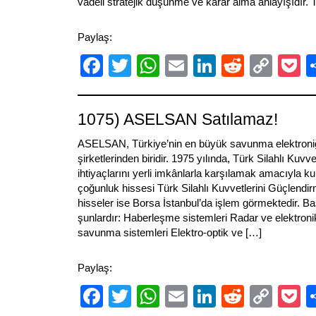
vadeli stratejik düşünme ve karar alma anlayışıdır. T
Paylaş:
Facebook
Twitter
WhatsApp
Email
LinkedIn
Reddit
Cop
P
Link
1075) ASELSAN Satılamaz!
ASELSAN, Türkiye’nin en büyük savunma elektroniğ
şirketlerinden biridir. 1975 yılında, Türk Silahlı Kuvv
ihtiyaçlarını yerli imkânlarla karşılamak amacıyla ku
çoğunluk hissesi Türk Silahlı Kuvvetlerini Güçlendirm
hisseler ise Borsa İstanbul’da işlem görmektedir. Başl
şunlardır: Haberleşme sistemleri Radar ve elektroni
savunma sistemleri Elektro-optik ve […]
Paylaş:
Facebook
Twitter
WhatsApp
Email
LinkedIn
Reddit
Cop
P