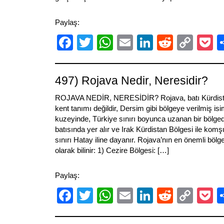
Paylaş:
Facebook
Twitter
WhatsApp
Email
LinkedIn
Reddit
Cop
P
Link
497) Rojava Nedir, Neresidir?
ROJAVA NEDİR, NERESİDİR? Rojava, batı Kürdistan
kent tanımı değildir, Dersim gibi bölgeye verilmiş isi
kuzeyinde, Türkiye sınırı boyunca uzanan bir bölgedi
batısında yer alır ve Irak Kürdistan Bölgesi ile komş
sınırı Hatay iline dayanır. Rojava’nın en önemli bölgel
olarak bilinir: 1) Cezire Bölgesi: […]
Paylaş:
Facebook
Twitter
WhatsApp
Email
LinkedIn
Reddit
Cop
P
Link