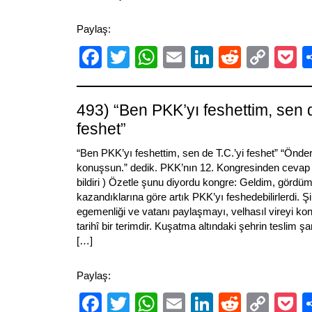
Paylaş:
Facebook
Twitter
WhatsApp
Email
LinkedIn
Reddit
Cop
P
Link
493) “Ben PKK’yı feshettim, sen d
feshet”
“Ben PKK’yı feshettim, sen de T.C.’yi feshet” “Ön
konuşsun.” dedik. PKK’nın 12. Kongresinden cevap ge
bildiri ) Özetle şunu diyordu kongre: Geldim, gördüm
kazandıklarına göre artık PKK’yı feshedebilirlerdi. 
egemenliği ve vatanı paylaşmayı, velhasıl vireyi kon
tarihî bir terimdir. Kuşatma altındaki şehrin teslim şar
[…]
Paylaş:
Facebook
Twitter
WhatsApp
Email
LinkedIn
Reddit
Cop
P