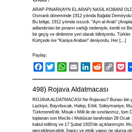
ARAP PINARI(AYN EL ARAP) NASIL KOBANİ OLDU
Osmanlı döneminde 1912 yılında Bağdat Demiryolu’nun
Bu bölge, 1912 yılında ıssızdı. “Ayn al-Arab” (Arapla
adlandırılan bir pınarın varlığı nedeniyle, kentli ve Be
bir geçiş ve dinlenme yeri olarak biliniyordu. Türkler
Kürtçede ise “Kaniya Araban” deniyordu. Her […]
Paylaş:
Facebook
Twitter
WhatsApp
Email
LinkedIn
Reddit
Cop
P
Link
498) Rojava Aldatmacası
ROJAVA ALDATMACASI Ne Rojavası? Burası bin yıl
Lazkiye, Bayırbucak, Halep, Erbil, Süleymaniye, Mu
Türkmeneli’dir. Misak-ı Milli ile de sınırlarımız, tüm
toplanan son Meclis-i Mebûsan tarafından 28 Ocak 19
kabul edilmiş ve 17 Şubat 1920’de açıklanmıştır. Mut
gerçekleşecektir. İnancı ve etnik yapısı ne olursa ol