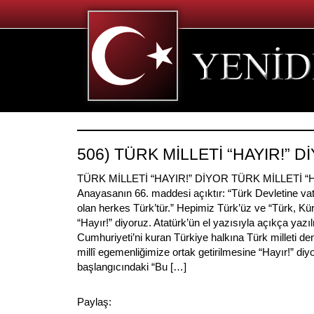
506) TÜRK MİLLETİ “HAYIR!” D
TÜRK MİLLETİ “HAYIR!” DİYOR TÜRK MİLLETİ “
Anayasanın 66. maddesi açıktır: “Türk Devletine vata
olan herkes Türk’tür.” Hepimiz Türk’üz ve “Türk, Kür
“Hayır!” diyoruz. Atatürk’ün el yazısıyla açıkça yazıl
Cumhuriyeti’ni kuran Türkiye halkına Türk milleti deni
millî egemenliğimize ortak getirilmesine “Hayır!” di
başlangıcındaki “Bu […]
Paylaş: