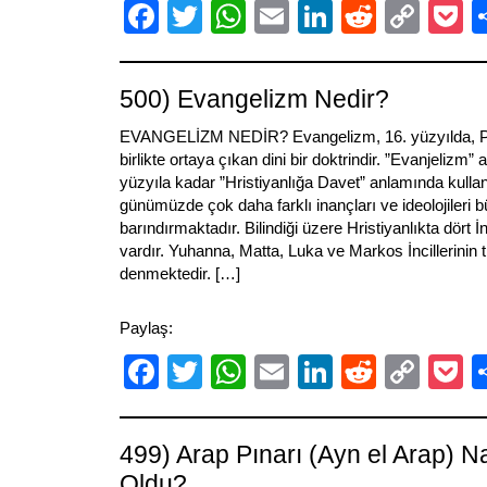
Facebook
Twitter
WhatsApp
Email
LinkedIn
Reddit
Cop
P
Link
500) Evangelizm Nedir?
EVANGELİZM NEDİR? Evangelizm, 16. yüzyılda, Pro
birlikte ortaya çıkan dini bir doktrindir. ”Evanjelizm” ad
yüzyıla kadar ”Hristiyanlığa Davet” anlamında kulla
günümüzde çok daha farklı inançları ve ideolojileri 
barındırmaktadır. Bilindiği üzere Hristiyanlıkta dört
vardır. Yuhanna, Matta, Luka ve Markos İncillerini
denmektedir. […]
Paylaş:
Facebook
Twitter
WhatsApp
Email
LinkedIn
Reddit
Cop
P
Link
499) Arap Pınarı (Ayn el Arap) N
Oldu?