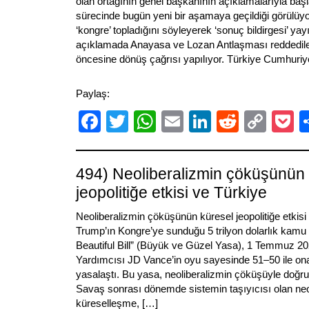
olan ortağının genel başkanının açıklamalarıyla başl
sürecinde bugün yeni bir aşamaya geçildiği görülüyor
‘kongre’ topladığını söyleyerek ‘sonuç bildirgesi’ y
açıklamada Anayasa ve Lozan Antlaşması reddedil
öncesine dönüş çağrısı yapılıyor. Türkiye Cumhuriye
Paylaş:
Facebook
Twitter
WhatsApp
Email
LinkedIn
Reddit
Cop
P
Link
494) Neoliberalizmin çöküşünün 
jeopolitiğe etkisi ve Türkiye
Neoliberalizmin çöküşünün küresel jeopolitiğe etkis
Trump’ın Kongre’ye sunduğu 5 trilyon dolarlık kamu
Beautiful Bill” (Büyük ve Güzel Yasa), 1 Temmuz 2
Yardımcısı JD Vance’in oyu sayesinde 51–50 ile o
yasalaştı. Bu yasa, neoliberalizmin çöküşüyle doğruda
Savaş sonrası dönemde sistemin taşıyıcısı olan neo
küreselleşme, […]