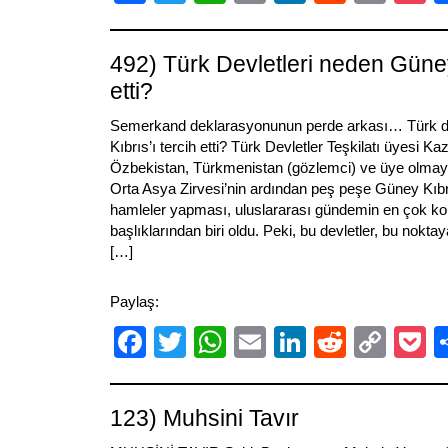
Link
492) Türk Devletleri neden Güney 
etti?
Semerkand deklarasyonunun perde arkası… Türk de
Kıbrıs’ı tercih etti? Türk Devletler Teşkilatı üyesi Ka
Özbekistan, Türkmenistan (gözlemci) ve üye olmayan
Orta Asya Zirvesi’nin ardından peş peşe Güney Kıbr
hamleler yapması, uluslararası gündemin en çok k
başlıklarından biri oldu. Peki, bu devletler, bu noktay
[…]
Paylaş:
Facebook
Twitter
WhatsApp
Email
LinkedIn
Reddit
Cop
P
Link
123) Muhsini Tavır