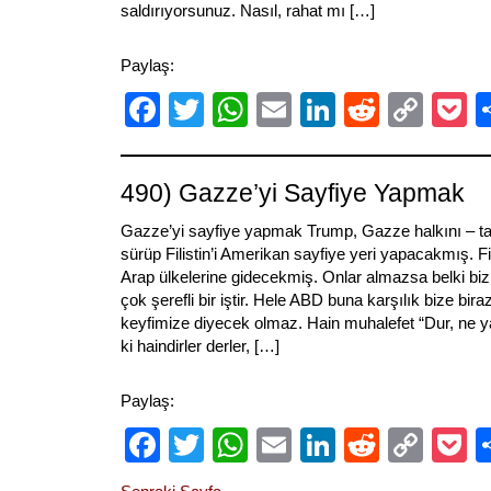
saldırıyorsunuz. Nasıl, rahat mı […]
Paylaş:
Facebook
Twitter
WhatsApp
Email
LinkedIn
Reddit
Cop
P
Link
490) Gazze’yi Sayfiye Yapmak
Gazze’yi sayfiye yapmak Trump, Gazze halkını – tab
sürüp Filistin’i Amerikan sayfiye yeri yapacakmış. Fil
Arap ülkelerine gidecekmiş. Onlar almazsa belki biz 
çok şerefli bir iştir. Hele ABD buna karşılık bize bira
keyfimize diyecek olmaz. Hain muhalefet “Dur, ne y
ki haindirler derler, […]
Paylaş:
Facebook
Twitter
WhatsApp
Email
LinkedIn
Reddit
Cop
P
Link