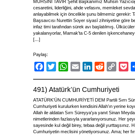
MUHSİNİ TAVIR Şehit Başkanımız Muhsin Yazıcıoğl
cesaretini, liderliğini, ahde vefasını, memleket sev
anlayabilmek için öncelikle şunu bilmemiz gerekir: Tar
Başsavcısı Nurettin Soyer siyasî zihniyetine göre beli
infaz timi tarafından sürek avı başlatılmış. Ülkücüler 
yakalanıyorlar, Mamak’ta C-5 denilen işkencehaneye
[…]
Paylaş:
Facebook
Twitter
WhatsApp
Email
LinkedIn
Reddit
Cop
P
Link
491) Atatürk’ün Cumhuriyeti
ATATÜRK’ÜN CUMHURİYETİ DEM Partili Sırrı Süre
Cumhuriyeti kurulurken kendisini Allah’ın yerine koydu
Allah ile aldatan Sırrı Süreyya’ya yanıt Sinan Mey
nimetlerinden fazlasıyla yararlanıyorsunuz. Her ş
sayesinde kul değil birey, tebaa değil yurttaşsınız. 
Cumhuriyetin meclisini yönetiyorsunuz. Ama; her fı