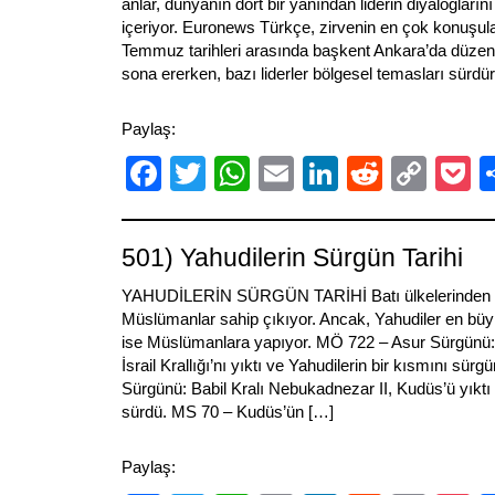
anlar, dünyanın dört bir yanından liderin diyalogların
içeriyor. Euronews Türkçe, zirvenin en çok konuşulan
Temmuz tarihleri arasında başkent Ankara’da düze
sona ererken, bazı liderler bölgesel temasları sürd
Paylaş:
Facebook
Twitter
WhatsApp
Email
LinkedIn
Reddit
Cop
P
Link
501) Yahudilerin Sürgün Tarihi
YAHUDİLERİN SÜRGÜN TARİHİ Batı ülkelerinden k
Müslümanlar sahip çıkıyor. Ancak, Yahudiler en büy
ise Müslümanlara yapıyor. MÖ 722 – Asur Sürgünü:
İsrail Krallığı’nı yıktı ve Yahudilerin bir kısmını sürg
Sürgünü: Babil Kralı Nebukadnezar II, Kudüs’ü yıktı 
sürdü. MS 70 – Kudüs’ün […]
Paylaş: