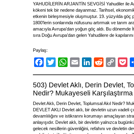
YAHUDİLERİN ARJANTİN SEVGİSİ Yahudiler ile Arjan
kökeni tek bir nedene dayanmaz. Tarihsel, ekonomik,
etkenin birleşmesiyle oluşmuştur. 19. yüzyılda göç po
1800’lerin sonlarında nüfusunu artırmak ve tarım ara
amacıyla Avrupa’dan yoğun göç aldı. Bu dönemde İt
sıra Doğu Avrupa’dan gelen Yahudilere de kapılarını
Paylaş:
Facebook
Twitter
WhatsApp
Email
LinkedIn
Reddit
Cop
P
Link
503) Devlet Aklı, Derin Devlet, T
Nedir? Mukayeseli Karşılaştırma
Devlet Aklı, Derin Devlet, Toplumsal Akıl Nedir? M
DEVLET AKLI Devlet aklı, bir devletin uzun vadeli çık
devamlılığını ve istikrarını korumayı amaçlayan stra
anlayışıdır. Devlet aklı, bir devletin yalnızca bugünkü 
gelecek nesillerin güvenliğini, refahını ve devletin d