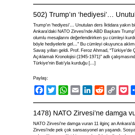
Link
502) Trump’ın ‘hediyesi’… Unutu
Trump’ın ‘hediyesi’… Unutulan ders İktidara yakın bi
Ankara’daki NATO Zirvesi’nde ABD Başkanı Trump’ı
olumlu mesajlarını değerlendirirken şu cümleyi kurd
böyle hediyelerle gel…” Bu cümleyi okuyunca aklım
Savaş yılları geldi. Prof. Feroz Ahmad, “Türkiye’de Ço
Açıklamalı Kronolojisi (1945-1971)” adlı çalışması
Türkiye’nin Batı’yla kurduğu […]
Paylaş:
Facebook
Twitter
WhatsApp
Email
LinkedIn
Reddit
Cop
P
Link
1478) NATO Zirvesi’ne damga vur
NATO Zirvesi’ne damga vuran 11 ilginç an Ankara
Zirvesi’nde pek çok sansasyonel an yaşandı. Sosya