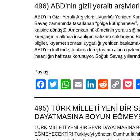
496) ABD’nin gizli yeraltı arşivleri
ABD’nin Gizli Yeraltı Arşivleri: Uygarlığı Yeniden 
Savaş zamanında tasarlanan “gölge kütüphaneler”, b
kalbine dönüştü. Amerikan hükümetinin yeraltı sığına
kireçtaşının altında insanlığın hafızası saklanıyor. B
bilgiler, kıyamet sonrası uygarlığı yeniden başlatmak
ABD‘nin kalbinde, tonlarca kireçtaşının altına gizlen
insanlığın hafızası korunuyor. Soğuk Savaş yılların
Paylaş:
Facebook
Twitter
WhatsApp
Email
LinkedIn
Reddit
Cop
P
Link
495) TÜRK MİLLETİ YENİ BİR 
DAYATMASINA BOYUN EĞMEY
TÜRK MİLLETİ YENİ BİR SEVR DAYATMASINA 
EĞMEYECEKTİR! Türkiye’yi yöneten Cumhur İttifakı’