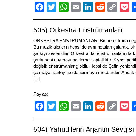
Facebook
Twitter
WhatsApp
Email
LinkedIn
Reddit
Cop
P
Link
505) Orkestra Enstrümanları
ORKESTRA ENSTRÜMANLARI Bir orkestrada değişi
Bu müzik aletlerin hepsi de aynı notaları çalarak, bi
şarkıyı seslendirir. Orkestra da, enstrümanların farklı
şarkı sesi duymayı beklemek aptallıktır. Siyasi parti
değişik enstrümanlar gibidir. Hepsi de Şefin yönlend
çalmaya, şarkıyı seslendirmeye mecburdur. Ancak
[…]
Paylaş:
Facebook
Twitter
WhatsApp
Email
LinkedIn
Reddit
Cop
P
Link
504) Yahudilerin Arjantin Sevgisi