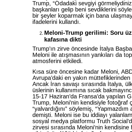
Trump, “Odadaki sevgiyi görmeliydiniz.
başkanları gelip beni sevdiklerini söy
bir şeyler koparmak için bana ulaşmaya
ifadelerini kullandı.
Meloni-Trump gerilimi: Soru üz
kafasına dikti
Trump’ın zirve öncesinde İtalya Başba
Meloni ile atışmasının yankıları da top
atmosferini etkiledi.
Kısa süre öncesine kadar Meloni, AB
Avrupa’daki en yakın müttefiklerinden 
Ancak İran savaşı sırasında İtalya, ü
üslerinin kullanımına sıcak bakmayınca
15-17 Haziran’da Fransa’da yapılan G7
Trump, Meloni’nin kendisiyle fotoğraf ç
“yalvardığını” söylemiş, “Yapmazdım
demişti. Meloni ise bu iddiayı yalanla
sosyal medya platformu Truth Social’
zirvesi sırasında Meloni’nin kendisine