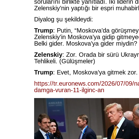
sorularını birlikte yanıtladı. İki liderin
Zelenskiy’nin yaptığı bir espri muhabir
Diyalog şu şekildeydi:
Trump
: Putin, “Moskova’da görüşmeyi
Zelenskiy’in Moskova’ya gidip gitmeye
Belki gider. Moskova’ya gider miydin?
Zelenskiy
: Zor. Orada bir sürü Ukray
Tehlikeli. (Gülüşmeler)
Trump
: Evet, Moskova’ya gitmek zor.
https://tr.euronews.com/2026/07/09/na
damga-vuran-11-ilginc-an