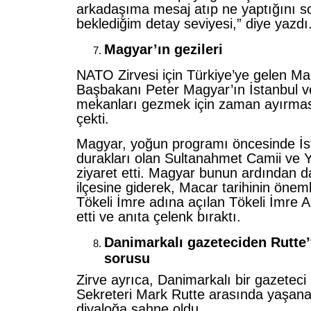
arkadaşıma mesaj atıp ne yaptığını 
beklediğim detay seviyesi,” diye yazdı
Magyar’ın gezileri
NATO Zirvesi için Türkiye’ye gelen Ma
Başbakanı Peter Magyar’ın İstanbul ve 
mekanları gezmek için zaman ayırması
çekti.
Magyar, yoğun programı öncesinde İst
durakları olan Sultanahmet Camii ve Ye
ziyaret etti. Magyar bunun ardından da
ilçesine giderek, Macar tarihinin öneml
Tökeli İmre adına açılan Tökeli İmre An
etti ve anıta çelenk bıraktı.
Danimarkalı gazeteciden Rutte’
sorusu
Zirve ayrıca, Danimarkalı bir gazetec
Sekreteri Mark Rutte arasında yaşanan
diyaloğa sahne oldu.