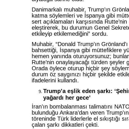
Danimarkalı muhabir, Trump’ın Grönlan
katma söylemleri ve İspanya gibi mütte
sert açıklamaları karşısında Rutte’nin
eleştirerek, bu durumun Genel Sekrete
etkileyip etkilemediğini” sordu.
Muhabir, “Donald Trump’ın Grönland’ı
bahsettiği, İspanya gibi müttefiklere y
hemen yanında oturuyorsunuz; bunlar,
Rutte’nin onaylayacağı türden şeyler 
Orada öylece oturup hiçbir şey söylem
durum öz saygınızı hiçbir şekilde etki
ifadelerini kullandı.
Trump’a eşlik eden şarkı: ‘Şeh
yağardı her gece’
İran’ın bombalanması talimatını NATO
bulunduğu Ankara’dan veren Trump’ın
töreninde Türk liderlerle el sıkıştığı s
çalan şarkı dikkatleri çekti.