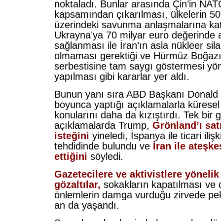
noktaladı. Bunlar arasında Çin’in NAT
kapsamından çıkarılması, ülkelerin 50
üzerindeki savunma anlaşmalarına kat
Ukrayna’ya 70 milyar euro değerinde 
sağlanması ile İran’ın asla nükleer sil
olmaması gerektiği ve Hürmüz Boğazı
serbestisine tam saygı göstermesi yö
yapılması gibi kararlar yer aldı.
Bunun yanı sıra ABD Başkanı Donald 
boyunca yaptığı açıklamalarla küresel s
konularını daha da kızıştırdı. Tek bir 
açıklamalarda Trump,
Grönland’ı sat
isteğini
yineledi, İspanya ile ticari ili
tehdidinde bulundu ve
İran ile ateşke
ettiğini
söyledi.
Gazetecilere ve aktivistlere yönelik
gözaltılar,
sokakların kapatılması ve 
önlemlerin damga vurduğu zirvede pe
an da yaşandı.