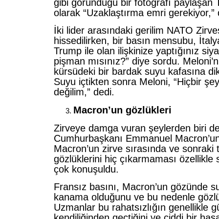
gibi göründüğü bir fotoğrafı paylaşan
olarak “Uzaklaştırma emri gerekiyor,” 
İki lider arasındaki gerilim NATO Zirve
hissedilirken, bir basın mensubu, İtaly
Trump ile olan ilişkinize yaptığınız siy
pişman mısınız?” diye sordu. Meloni’n
kürsüdeki bir bardak suyu kafasına dik
Suyu içtikten sonra Meloni, “Hiçbir ş
değilim,” dedi.
Macron’un gözlükleri
Zirveye damga vuran şeylerden biri d
Cumhurbaşkanı Emmanuel Macron’un g
Macron’un zirve sırasında ve sonraki
gözlüklerini hiç çıkarmaması özellikl
çok konuşuldu.
Fransız basını, Macron’un gözünde su
kanama olduğunu ve bu nedenle gözlük
Uzmanlar bu rahatsızlığın genellikle g
kendiliğinden geçtiğini ve ciddi bir ha