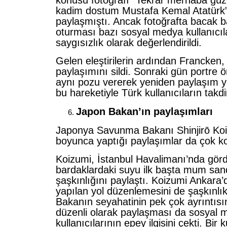
konusu fotoğrafı “Tekrar merhaba güz
kadim dostum Mustafa Kemal Atatürk”
paylaşmıştı. Ancak fotoğrafta bacak 
oturması bazı sosyal medya kullanıcıl
saygısızlık olarak değerlendirildi.
Gelen eleştirilerin ardından Francken,
paylaşımını sildi. Sonraki gün portre 
aynı pozu vererek yeniden paylaşım 
bu hareketiyle Türk kullanıcıların takdir
Japon Bakan’ın paylaşımları
Japonya Savunma Bakanı Shinjirō Koiz
boyunca yaptığı paylaşımlar da çok k
Koizumi, İstanbul Havalimanı’nda görd
bardaklardaki suyu ilk başta mum sand
şaşkınlığını paylaştı. Koizumi Ankara’
yapılan yol düzenlemesini de şaşkınlıkl
Bakanın seyahatinin pek çok ayrıntıs
düzenli olarak paylaşması da sosyal
kullanıcılarının epey ilgisini çekti. Bir 