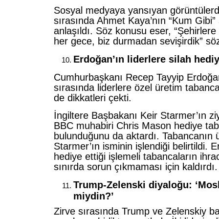
Sosyal medyaya yansıyan görüntülerd
sırasında Ahmet Kaya’nın “Kum Gibi” ş
anlaşıldı. Söz konusu eser, “Şehirler
her gece, biz durmadan sevişirdik” sözle
Erdoğan’ın liderlere silah hedi
Cumhurbaşkanı Recep Tayyip Erdoğan
sırasında liderlere özel üretim tabanc
de dikkatleri çekti.
İngiltere Başbakanı Keir Starmer’ın ziy
BBC muhabiri Chris Mason hediye ta
bulunduğunu da aktardı. Tabancanın ü
Starmer’ın isminin işlendiği belirtildi. 
hediye ettiği işlemeli tabancaların ihrac
sınırda sorun çıkmaması için kaldırdı.
Trump-Zelenski diyaloğu: ‘Mos
miydin?’
Zirve sırasında Trump ve Zelenskiy b