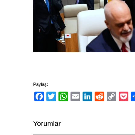
Paylaş:
Facebook
Twitter
WhatsApp
Email
LinkedIn
Reddit
Cop
P
Link
Yorumlar