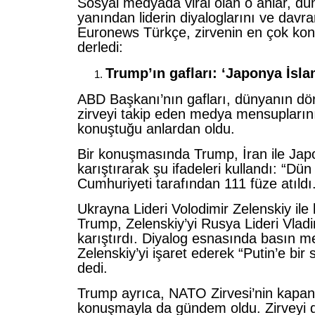
Sosyal medyada viral olan o anlar, dün
yanından liderin diyaloglarını ve davran
Euronews Türkçe, zirvenin en çok kon
derledi:
Trump’ın gafları: ‘Japonya İsl
ABD Başkanı’nın gafları, dünyanın dör
zirveyi takip eden medya mensupların
konuştuğu anlardan oldu.
Bir konuşmasında Trump, İran ile Jap
karıştırarak şu ifadeleri kullandı: “Dü
Cumhuriyeti tarafından 111 füze atıldı
Ukrayna Lideri Volodimir Zelenskiy ile 
Trump, Zelenskiy’yi Rusya Lideri Vladim
karıştırdı. Diyalog esnasında basın m
Zelenskiy’yi işaret ederek “Putin’e bir
dedi.
Trump ayrıca, NATO Zirvesi’nin kapan
konuşmayla da gündem oldu. Zirveyi d