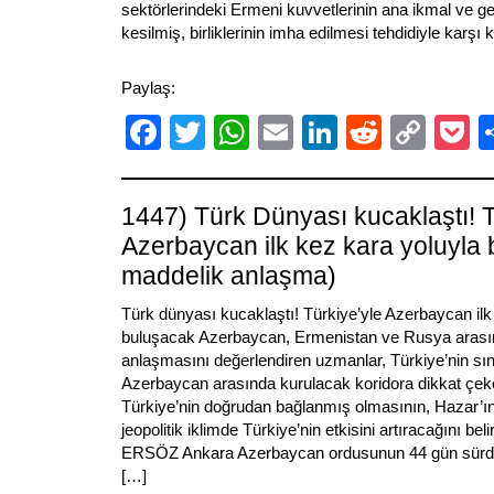
sektörlerindeki Ermeni kuvvetlerinin ana ikmal ve ger
kesilmiş, birliklerinin imha edilmesi tehdidiyle karşı
Paylaş:
Facebook
Twitter
WhatsApp
Email
LinkedIn
Reddit
Cop
P
Link
1447) Türk Dünyası kucaklaştı! T
Azerbaycan ilk kez kara yoluyla 
maddelik anlaşma)
Türk dünyası kucaklaştı! Türkiye’yle Azerbaycan ilk
buluşacak Azerbaycan, Ermenistan ve Rusya arası
anlaşmasını değerlendiren uzmanlar, Türkiye’nin sı
Azerbaycan arasında kurulacak koridora dikkat çek
Türkiye’nin doğrudan bağlanmış olmasının, Hazar’ın
jeopolitik iklimde Türkiye’nin etkisini artıracağını b
ERSÖZ Ankara Azerbaycan ordusunun 44 gün sürdü
[…]