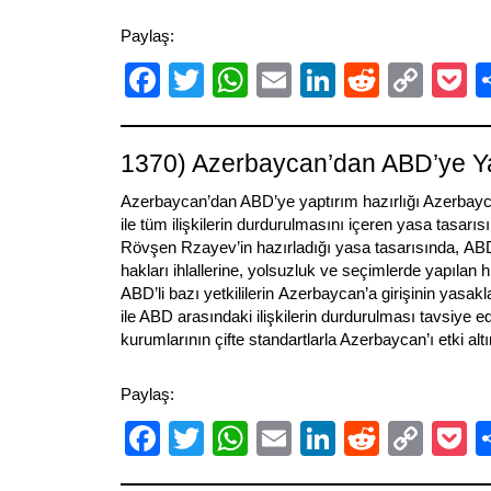
Paylaş:
Facebook
Twitter
WhatsApp
Email
LinkedIn
Reddit
Cop
P
Link
1370) Azerbaycan’dan ABD’ye Yap
Azerbaycan’dan ABD’ye yaptırım hazırlığı Azerbayc
ile tüm ilişkilerin durdurulmasını içeren yasa tasarısı
Rövşen Rzayev’in hazırladığı yasa tasarısında, AB
hakları ihlallerine, yolsuzluk ve seçimlerde yapılan hi
ABD’li bazı yetkililerin Azerbaycan’a girişinin yas
ile ABD arasındaki ilişkilerin durdurulması tavsiye edi
kurumlarının çifte standartlarla Azerbaycan’ı etki al
Paylaş:
Facebook
Twitter
WhatsApp
Email
LinkedIn
Reddit
Cop
P
Link