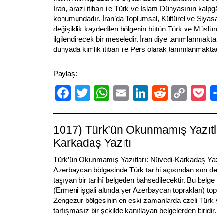
İran, arazi itibarı ile Türk ve İslam Dünyasının kalpg
konumundadır. İran’da Toplumsal, Kültürel ve Siyasal
değişiklik kaydedilen bölgenin bütün Türk ve Müslü
ilgilendirecek bir meseledir. İran diye tanımlanmakt
dünyada kimlik itibarı ile Pers olarak tanımlanmakta
Paylaş:
Facebook
Twitter
WhatsApp
Email
LinkedIn
Reddit
Cop
P
Link
1017) Türk’ün Okunmamış Yazıtla
Karkadaş Yazıtı
Türk’ün Okunmamış Yazıtları: Nüvedi-Karkadaş Yaz
Azerbaycan bölgesinde Türk tarihi açısından son 
taşıyan bir tarihî belgeden bahsedilecektir. Bu belg
(Ermeni işgali altında yer Azerbaycan toprakları) top
Zengezur bölgesinin en eski zamanlarda ezeli Türk
tartışmasız bir şekilde kanıtlayan belgelerden birid