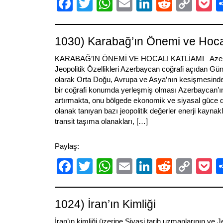
Facebook
Twitter
WhatsApp
Email
LinkedIn
Reddit
Cop
P
Link
1030) Karabağ’ın Önemi ve Hocal
KARABAĞ’IN ÖNEMİ VE HOCALI KATLİAMI Azerba
Jeopolitik Özellikleri Azerbaycan coğrafi açıdan Gü
olarak Orta Doğu, Avrupa ve Asya’nın kesişmesinde
bir coğrafi konumda yerleşmiş olması Azerbaycan’ın 
artırmakta, onu bölgede ekonomik ve siyasal güce 
olanak tanıyan bazı jeopolitik değerler enerji kaynakl
transit taşıma olanakları, […]
Paylaş:
Facebook
Twitter
WhatsApp
Email
LinkedIn
Reddit
Cop
P
Link
1024) İran’ın Kimliği
İran’ın kimliği üzerine Siyasi tarih uzmanlarının ve Jeop