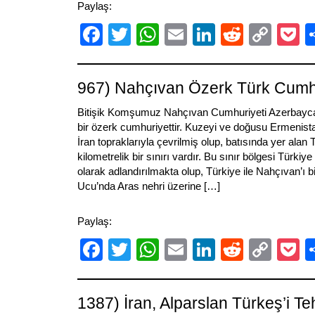
Paylaş:
Facebook
Twitter
WhatsApp
Email
LinkedIn
Reddit
Cop
P
Link
967) Nahçıvan Özerk Türk Cumhu
Bitişik Komşumuz Nahçıvan Cumhuriyeti Azerbayca
bir özerk cumhuriyettir. Kuzeyi ve doğusu Ermenistan
İran topraklarıyla çevrilmiş olup, batısında yer alan 
kilometrelik bir sınırı vardır. Bu sınır bölgesi Türkiy
olarak adlandırılmakta olup, Türkiye ile Nahçıvan’ı bi
Ucu’nda Aras nehri üzerine […]
Paylaş:
Facebook
Twitter
WhatsApp
Email
LinkedIn
Reddit
Cop
P
Link
1387) İran, Alparslan Türkeş’i Te