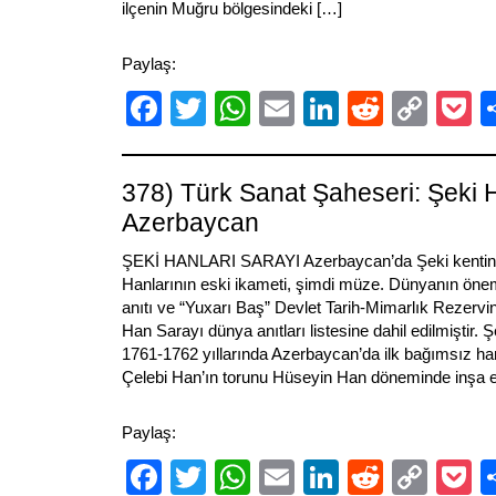
ilçenin Muğru bölgesindeki […]
Paylaş:
Facebook
Twitter
WhatsApp
Email
LinkedIn
Reddit
Cop
P
Link
378) Türk Sanat Şaheseri: Şeki H
Azerbaycan
ŞEKİ HANLARI SARAYI Azerbaycan’da Şeki kentin
Hanlarının eski ikameti, şimdi müze. Dünyanın önemli
anıtı ve “Yuxarı Baş” Devlet Tarih-Mimarlık Rezervini
Han Sarayı dünya anıtları listesine dahil edilmiştir. 
1761-1762 yıllarında Azerbaycan’da ilk bağımsız han
Çelebi Han’ın torunu Hüseyin Han döneminde inşa ed
Paylaş:
Facebook
Twitter
WhatsApp
Email
LinkedIn
Reddit
Cop
P