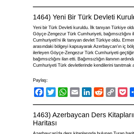
Link
1464) Yeni Bir Türk Devleti Kuru
Yeni bir Türk Devleti kuruldu. İlk tanıyan Türkiye o
Göyçe-Zengezur Türk Cumhuriyeti, bağımsızlığını ila
Cumhuriyeti’ni ilk tanıyan devlet Türkiye oldu. Erm
arasındaki bölgeyi kapsayarak Azerbaycan’ın iç bölg
ilerleyen Göyçe-Zengezur Türk Cumhuriyeti geçtiği
bağımsızlığını ilan etti. Bağımsızlığın ilanının ard
Cumhuriyeti Türk devletlerinde kendilerini tanıtmak 
Paylaş:
Facebook
Twitter
WhatsApp
Email
LinkedIn
Reddit
Cop
P
Link
1463) Azerbaycan Ders Kitaplar
Haritası
Azerbaycan’da ders kitaplarında bulunan Turan hari