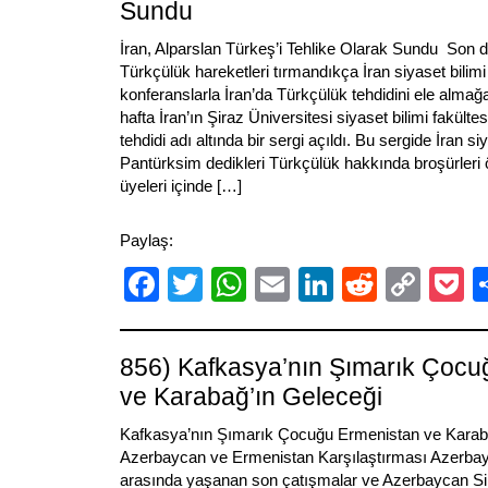
Sundu
İran, Alparslan Türkeş’i Tehlike Olarak Sundu Son 
Türkçülük hareketleri tırmandıkça İran siyaset bilimi
konferanslarla İran’da Türkçülük tehdidini ele almağ
hafta İran’ın Şiraz Üniversitesi siyaset bilimi fakült
tehdidi adı altında bir sergi açıldı. Bu sergide İran 
Pantürksim dedikleri Türkçülük hakkında broşürleri 
üyeleri içinde […]
Paylaş:
Facebook
Twitter
WhatsApp
Email
LinkedIn
Reddit
Cop
P
Link
856) Kafkasya’nın Şımarık Çocu
ve Karabağ’ın Geleceği
Kafkasya’nın Şımarık Çocuğu Ermenistan ve Karab
Azerbaycan ve Ermenistan Karşılaştırması Azerba
arasında yaşanan son çatışmalar ve Azerbaycan Sila