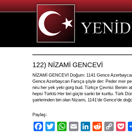
122) NİZAMİ GENCEVİ
NİZAMİ GENCEVİ Doğum: 1141 Gence Azerbaycan
Gence Azerbaycan Farsça şöyle der: Peder mer pe
niru her yek yeki gorg bud. Türkçe Çevrisi: Benim a
hepsi Türktü Her biri güçte sanki bir kurttu. Türk D
şairlerinden biri olan Nizami, 1141’de Gence’de doğd
Paylaş:
Facebook
Twitter
WhatsApp
Email
LinkedIn
Reddit
Cop
P