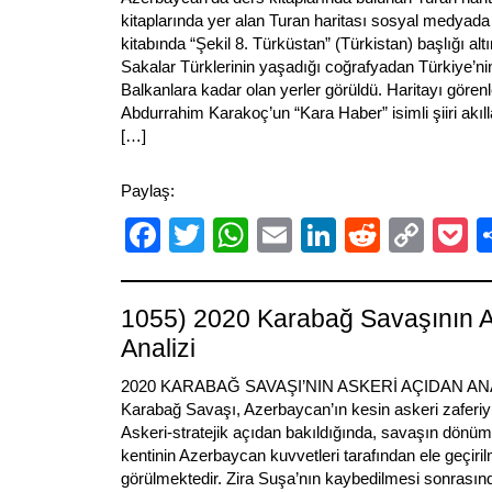
kitaplarında yer alan Turan haritası sosyal medyada
kitabında “Şekil 8. Türküstan” (Türkistan) başlığı alt
Sakalar Türklerinin yaşadığı coğrafyadan Türkiye’n
Balkanlara kadar olan yerler görüldü. Haritayı gören
Abdurrahim Karakoç’un “Kara Haber” isimli şiiri akıllar
[…]
Paylaş:
Facebook
Twitter
WhatsApp
Email
LinkedIn
Reddit
Cop
P
Link
1055) 2020 Karabağ Savaşının A
Analizi
2020 KARABAĞ SAVAŞI’NIN ASKERİ AÇIDAN ANAL
Karabağ Savaşı, Azerbaycan’ın kesin askeri zaferiy
Askeri-stratejik açıdan bakıldığında, savaşın dönü
kentinin Azerbaycan kuvvetleri tarafından ele geçiri
görülmektedir. Zira Suşa’nın kaybedilmesi sonrasınd