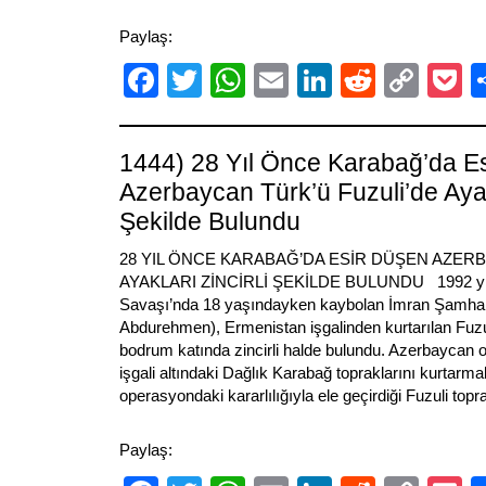
Paylaş:
Facebook
Twitter
WhatsApp
Email
LinkedIn
Reddit
Cop
P
Link
1444) 28 Yıl Önce Karabağ’da E
Azerbaycan Türk’ü Fuzuli’de Ayakl
Şekilde Bulundu
28 YIL ÖNCE KARABAĞ’DA ESİR DÜŞEN AZER
AYAKLARI ZİNCİRLİ ŞEKİLDE BULUNDU 1992 yıl
Savaşı’nda 18 yaşındayken kaybolan İmran Şamha
Abdurehmen), Ermenistan işgalinden kurtarılan Fuzul
bodrum katında zincirli halde bulundu. Azerbaycan
işgali altındaki Dağlık Karabağ topraklarını kurtarmak
operasyondaki kararlılığıyla ele geçirdiği Fuzuli top
Paylaş: