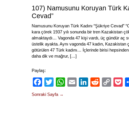
107) Namusunu Koruyan Türk Ka
Cevad”
Namusunu Koruyan Türk Kadını “Şükriye Cevad” “Ca
kara çörek 1937 yılı sonunda bir tren Kazakistan çöl
almaktaydı… Vagonda 47 kişi vardı, üç gündür aç sus
üstelik ayakta. Aynı vagonda 47 kadın, Kazakistan çöl
götürülen 47 Türk kadını… İçlerinde birisi hepsinden
daha dik ve mağrur, […]
Paylaş:
Facebook
Twitter
WhatsApp
Email
LinkedIn
Reddit
Cop
P
Link
Sonraki Sayfa →