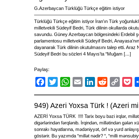
G.Azerbaycan Türklüğü Türkçe eğitim istiyor
——————————————————————————-
Türklüğü Türkçe eğitim istiyor İran’ın Türk yoğunlukl
milletvekili Südeyif Bedri, Türk dilinin okullarda okut
savundu. Güney Azerbaycan bölgesindeki Erdebil şe
parlamentosu milletvekili Südeyif Bedri, Anayasa’n
dayanarak Türk dilinin okutulmasını talep etti. Ara
Südeyif Bedri bu sözleri 4 Mayıs’ta “Muğam […]
Paylaş:
Facebook
Twitter
WhatsApp
Email
LinkedIn
Reddit
Cop
P
Link
949) Azeri Yoxsa Türk ! (Azeri m
AZERİ Yoxsa TÜRK !!!! Tarix boyu bəzi irqlər, millətl
digərlərindən fərqlənib. İrqindən, millətindən gələn x
sonrakı həyatlarına, mədəniyyət, örf və yurd anlayış
göstərir. Bu yazımda “millət nədir? “, “milli mənsubiy