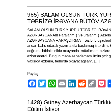
Link
965) SALAM OLSUN TÜRK YU
TƏBRİZƏ,İRƏVANA BÜTÖV A
SALAM OLSUN TURK YURDU TƏBRİZƏ,İRƏVA
AZƏRBAYCANA!!! Paralanmış və uralanmış Azər
AZƏRBAYCANA – ARAŞDIRMA Sizlərlə uşaqlıqdan
andan bəhs edərək yazıma elə başlamaq istərdim. 
doğrusu ibtidai sinifdə oxuyanda müəlliməm bizlərə v
əzbərlədərdi. Bir gün mənə əzbərləməm üçün şeir gət
yaxşıca əzbərlə, tədbirdə oxuyacaqsan”. […]
Paylaş:
Facebook
Twitter
WhatsApp
Email
LinkedIn
Reddit
Cop
P
Link
1428) Güney Azerbaycan Türklü
Eğitim İstiyor