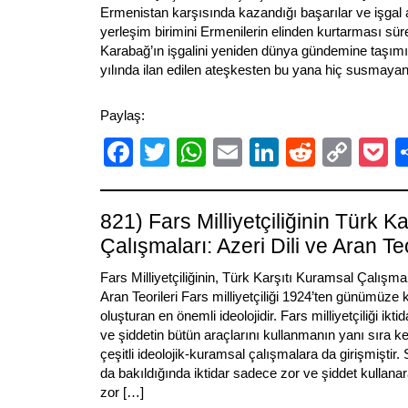
Ermenistan karşısında kazandığı başarılar ve işgal 
yerleşim birimini Ermenilerin elinden kurtarması süre
Karabağ’ın işgalini yeniden dünya gündemine taşımı
yılında ilan edilen ateşkesten bu yana hiç susmayan
Paylaş:
Facebook
Twitter
WhatsApp
Email
LinkedIn
Reddit
Cop
P
Link
821) Fars Milliyetçiliğinin Türk K
Çalışmaları: Azeri Dili ve Aran Teo
Fars Milliyetçiliğinin, Türk Karşıtı Kuramsal Çalışmala
Aran Teorileri Fars milliyetçiliği 1924’ten günümüze 
oluşturan en önemli ideolojidir. Fars milliyetçiliği ikt
ve şiddetin bütün araçlarını kullanmanın yanı sıra k
çeşitli ideolojik-kuramsal çalışmalara da girişmiştir.
da bakıldığında iktidar sadece zor ve şiddet kullana
zor […]