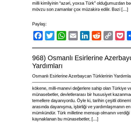
milli kimliyinin “azəri, yoxsa Türk” olduğumuzdan 
mövzu son zamanlar çox müzakirə edilir. Bəzi […]
Paylaş:
Facebook
Twitter
WhatsApp
Email
LinkedIn
Reddit
Cop
P
Link
968) Osmanlı Esirlerine Azerbay
Yardımları
Osmanlı Esirlerine Azerbaycan Türklerinin Yardımla
———————————————————————————
kökene, milli-manevi değerlere sahip olan Türkiye 
münasebetler, devletlerarası bir hususiyet kazanm
temellere dayanıyordu. Öyle ki, tarihin çeşitli döneml
arasında dayanışma, işbirliği ve yardımlaşmanın en
mümkündür. Türk milletine mensup olmanın verdiği 
kaynaklanan bu münasebetler, […]