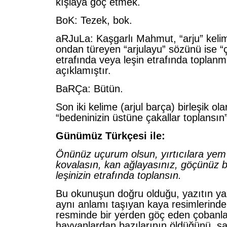
kışlaya göç etmek.
BoK: Tezek, bok.
aRJuLa: Kaşgarlı Mahmut, “arju” kelim
ondan türeyen “arjulayu” sözünü ise “ç
etrafında veya leşin etrafında toplanm
açıklamıştır.
BaRÇa: Bütün.
Son iki kelime (arjul barça) birleşik ola
“bedeninizin üstüne çakallar toplansın”
Günümüz Türkçesi ile:
Önünüz uçurum olsun, yırtıcılara yem 
kovalasın, kan ağlayasınız, göçünüz b
leşinizin etrafında toplansın.
Bu okunuşun doğru olduğu, yazıtın y
aynı anlamı taşıyan kaya resimlerinden
resminde bir yerden göç eden çobanl
hayvanlardan bazılarının öldüğünü, s