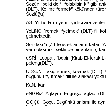
Sözün “belki de “, “olabilsin ki” gibi an
(DLT). Kelime “ermek” kökünden türem
Sözlüğü)
AS: Yırtıcıların yemi, yırtıcılara verile
YeLiNÇ: Yemek, “yelmek” (DLT) fiil k
gelmektedir.
Sondaki “nç” fiile istek anlamı katar. Ya
yem olasınız” şeklinde bir anlam çıkar
eSRİ: Leopar, “bebir”(Kitab El-İdrak Li
peleng(DLT).
UDSuN: Takip etmek, kovmak (DLT).
bugünkü “yutmak” fiili ile alakası yoktu
KaN: kan
èNGRiZ: Ağlayın. Engreşdi-ağladı (DL
GÖÇü: Göçü. Bugünkü anlamı ile aynı