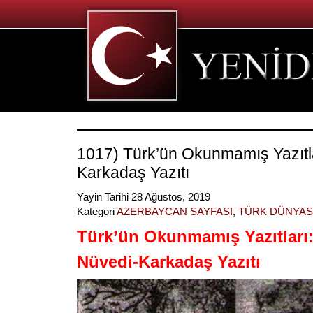
1017) Türk’ün Okunmamış Yazıtla
Karkadaş Yazıtı
Yayin Tarihi 28 Ağustos, 2019
Kategori
AZERBAYCAN SAYFASI
,
TÜRK DÜNYAS
Türk’ün Okunmamış Yazıtları
Nüvedi-Karkadaş Yazıtı