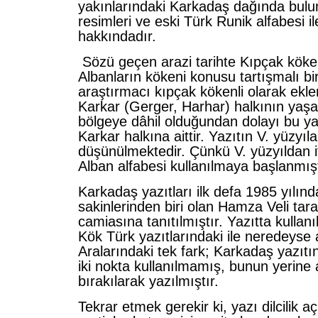
yakınlarındaki Karkadaş dağında bulu
resimleri ve eski Türk Runik alfabesi il
hakkındadır.
Sözü geçen arazi tarihte Kıpçak köken
Albanların kökeni konusu tartışmalı bi
araştırmacı kıpçak kökenli olarak eklem
Karkar (Gerger, Harhar) halkının yaşa
bölgeye dâhil olduğundan dolayı bu yaz
Karkar halkına aittir. Yazıtın V. yüzyıl
düşünülmektedir. Çünkü V. yüzyıldan i
Alban alfabesi kullanılmaya başlanmışt
Karkadaş yazıtları ilk defa 1985 yılın
sakinlerinden biri olan Hamza Veli tara
camiasına tanıtılmıştır. Yazıtta kullan
Kök Türk yazıtlarındaki ile neredeyse 
Aralarındaki tek fark; Karkadaş yazıtı
iki nokta kullanılmamış, bunun yerine
bırakılarak yazılmıştır.
Tekrar etmek gerekir ki, yazı dilcilik a