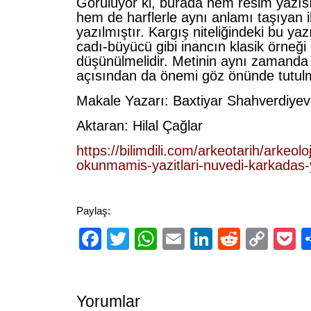
Görülüyor ki, burada hem resim yazısı
hem de harflerle aynı anlamı taşıyan i
yazılmıştır. Kargış niteliğindeki bu ya
cadı-büyücü gibi inancın klasik örneği
düşünülmelidir. Metinin aynı zamanda 
açısından da önemi göz önünde tutulm
Makale Yazarı: Baxtiyar Shahverdiyev 
Aktaran: Hilal Çağlar
https://bilimdili.com/arkeotarih/arkeoloj
okunmamis-yazitlari-nuvedi-karkadas-y
Paylaş:
Facebook
Twitter
WhatsApp
Email
LinkedIn
Reddit
Cop
P
Link
Yorumlar