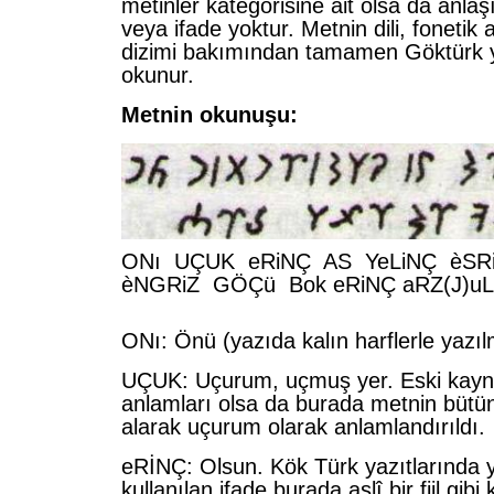
metinler kategorisine ait olsa da anla
veya ifade yoktur. Metnin dili, fonetik
dizimi bakımından tamamen Göktürk ya
okunur.
Metnin okunuşu:
ONı UÇUK eRiNÇ AS YeLiNÇ èS
èNGRiZ GÖÇü Bok eRiNÇ aRZ(J)u
ONı: Önü (yazıda kalın harflerle yazılm
UÇUK: Uçurum, uçmuş yer. Eski kayna
anlamları olsa da burada metnin büt
alarak uçurum olarak anlamlandırıldı.
eRİNÇ: Olsun. Kök Türk yazıtlarında ya
kullanılan ifade burada aslî bir fiil gibi 