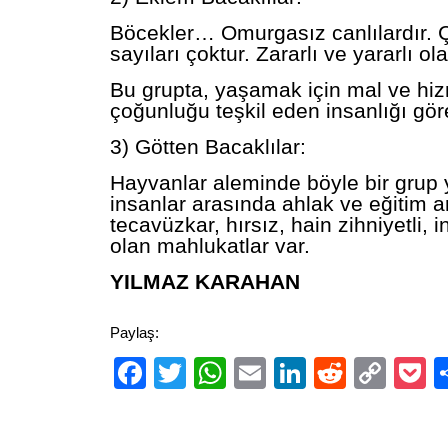
Böcekler… Omurgasız canlılardır. Ç
sayıları çoktur. Zararlı ve yararlı ola
Bu grupta, yaşamak için mal ve hi
çoğunluğu teşkil eden insanlığı gör
3) Götten Bacaklılar:
Hayvanlar aleminde böyle bir grup
insanlar arasında ahlak ve eğitim ar
tecavüzkar, hırsız, hain zihniyetli,
olan mahlukatlar var.
YILMAZ KARAHAN
Paylaş:
Facebook
Twitter
WhatsApp
Email
LinkedIn
Reddit
Cop
P
Link