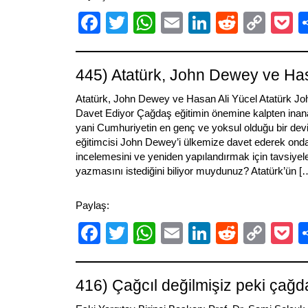
Facebook
Twitter
WhatsApp
Email
LinkedIn
Reddit
Cop
P
Link
445) Atatürk, John Dewey ve Has
Atatürk, John Dewey ve Hasan Ali Yücel Atatürk Jo
Davet Ediyor Çağdaş eğitimin önemine kalpten inana
yani Cumhuriyetin en genç ve yoksul olduğu bir dev
eğitimcisi John Dewey’i ülkemize davet ederek onda
incelemesini ve yeniden yapılandırmak için tavsiyele
yazmasını istediğini biliyor muydunuz? Atatürk’ün [
Paylaş:
Facebook
Twitter
WhatsApp
Email
LinkedIn
Reddit
Cop
P
Link
416) Çağcıl değilmişiz peki çağd