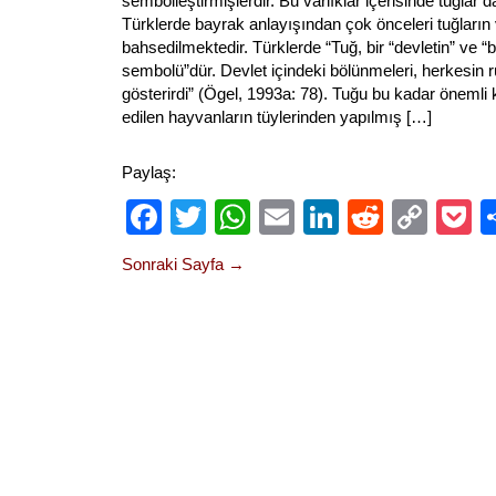
sembolleştirmişlerdir. Bu varlıklar içerisinde tuğlar 
Türklerde bayrak anlayışından çok önceleri tuğların 
bahsedilmektedir. Türklerde “Tuğ, bir “devletin” ve “
sembolü”dür. Devlet içindeki bölünmeleri, herkesin rü
gösterirdi” (Ögel, 1993a: 78). Tuğu bu kadar önemli 
edilen hayvanların tüylerinden yapılmış […]
Paylaş:
Facebook
Twitter
WhatsApp
Email
LinkedIn
Reddit
Cop
P
Link
Sonraki Sayfa →