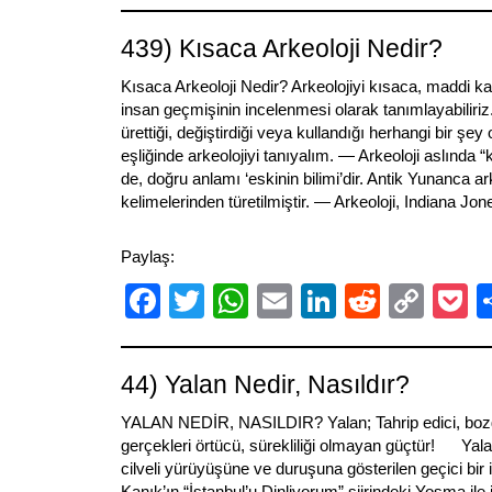
Link
439) Kısaca Arkeoloji Nedir?
Kısaca Arkeoloji Nedir? Arkeolojiyi kısaca, maddi ka
insan geçmişinin incelenmesi olarak tanımlayabiliriz. 
ürettiği, değiştirdiği veya kullandığı herhangi bir şey
eşliğinde arkeolojiyi tanıyalım. — Arkeoloji aslında “
de, doğru anlamı ‘eskinin bilimi’dir. Antik Yunanca 
kelimelerinden türetilmiştir. — Arkeoloji, Indiana Jone
Paylaş:
Facebook
Twitter
WhatsApp
Email
LinkedIn
Reddit
Cop
P
Link
44) Yalan Nedir, Nasıldır?
YALAN NEDİR, NASILDIR? Yalan; Tahrip edici, bozgu
gerçekleri örtücü, sürekliliği olmayan güçtür! Yal
cilveli yürüyüşüne ve duruşuna gösterilen geçici bir 
Kanık’ın “İstanbul’u Dinliyorum” şiirindeki Yosma ile i