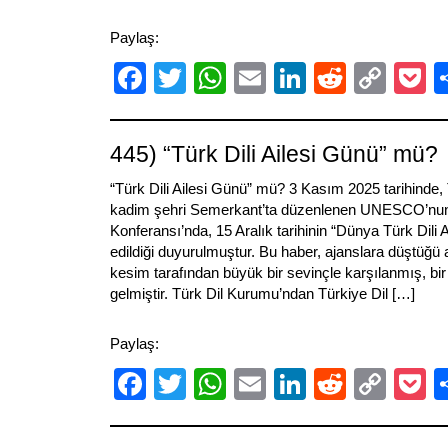
Paylaş:
Facebook
Twitter
WhatsApp
Email
LinkedIn
Reddit
Cop
P
Link
445) “Türk Dili Ailesi Günü” mü?
“Türk Dili Ailesi Günü” mü? 3 Kasım 2025 tarihinde,
kadim şehri Semerkant’ta düzenlenen UNESCO’nu
Konferansı’nda, 15 Aralık tarihinin “Dünya Türk Dili A
edildiği duyurulmuştur. Bu haber, ajanslara düştüğü 
kesim tarafından büyük bir sevinçle karşılanmış, bi
gelmiştir. Türk Dil Kurumu’ndan Türkiye Dil […]
Paylaş:
Facebook
Twitter
WhatsApp
Email
LinkedIn
Reddit
Cop
P
Link