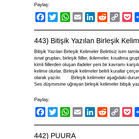
Paylaş:
Facebook
Twitter
WhatsApp
Email
LinkedIn
Reddit
Cop
P
Link
443) Bitişik Yazılan Birleşik Keli
Bitişik Yazılan Birleşik Kelimeler Belirtisiz isim taml
isnat grupları, birleşik fiiller, ikilemeler, kısaltma gr
kimli fiillerden oluşan ifadeler yeni bir kavramı karşıl
kelime olurlar. Birleşik kelimeler belirli kurallar çerç
olarak yazılır. Birleşik kelimeler aşağıdaki durumla
Ses düşmesine uğrayan birleşik kelimeler bitişik yazıl
Paylaş:
Facebook
Twitter
WhatsApp
Email
LinkedIn
Reddit
Cop
P
Link
442) PUURA