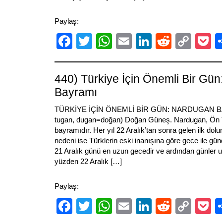
Paylaş:
Facebook
Twitter
WhatsApp
Email
LinkedIn
Reddit
Cop
P
Link
440) Türkiye İçin Önemli Bir Gü
Bayramı
TÜRKİYE İÇİN ÖNEMLİ BİR GÜN: NARDUGAN BA
tugan, dugan=doğan) Doğan Güneş. Nardugan, Ön Tü
bayramıdır. Her yıl 22 Aralık’tan sonra gelen ilk dol
nedeni ise Türklerin eski inanışına göre gece ile gün
21 Aralık günü en uzun gecedir ve ardından günler
yüzden 22 Aralık […]
Paylaş:
Facebook
Twitter
WhatsApp
Email
LinkedIn
Reddit
Cop
P