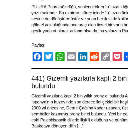
PUURA Puura sözcüğü, seslendirirken “u” uzatıldığı içi
yazılmaktadır. Bu uzatma süreç içinde “u” uzun ü
sesine de dönüştürmüştür ve şuan her ikisi de kullan
göksel yolculuğunda ona araç olan tinsel bir varlıktır
geyik yada at olarak adlandırılsa da, bu yalnızca Pu
Paylaş:
Facebook
Twitter
WhatsApp
Email
LinkedIn
Reddit
Cop
P
Link
441) Gizemli yazılarla kaplı 2 bin 
bulundu
Gizemli yazılarla kaplı 2 bin yıllık bronz el bulundu A
İspanya’nın kuzeyinde son derece ilgi çekici bir keşif
2000 yıl öncesine, Demir Çağı’na kadar uzanan, üzer
semboller kazınmış bronz bir el bulundu. Yeni bir ça
eski Paleohispanik dillerle ilişkili olduğunu ve gün
Baskçaya dönüşen dilin […]