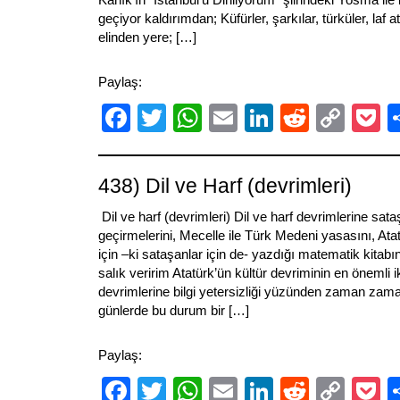
geçiyor kaldırımdan; Küfürler, şarkılar, türküler, laf 
elinden yere; […]
Paylaş:
Facebook
Twitter
WhatsApp
Email
LinkedIn
Reddit
Cop
P
Link
438) Dil ve Harf (devrimleri)
Dil ve harf (devrimleri) Dil ve harf devrimlerine sataş
geçirmelerini, Mecelle ile Türk Medeni yasasını, Ata
için –ki sataşanlar için de- yazdığı matematik kitab
salık veririm Atatürk’ün kültür devriminin en önemli ik
devrimlerine bilgi yetersizliği yüzünden zaman zaman
günlerde bu durum bir […]
Paylaş:
Facebook
Twitter
WhatsApp
Email
LinkedIn
Reddit
Cop
P