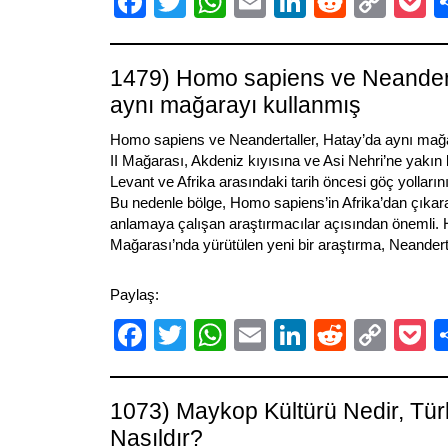
Facebook
Twitter
WhatsApp
Email
LinkedIn
Reddit
Cop
P
Link
1479) Homo sapiens ve Neandert
aynı mağarayı kullanmış
Homo sapiens ve Neandertaller, Hatay’da aynı mağa
II Mağarası, Akdeniz kıyısına ve Asi Nehri’ne yakı
Levant ve Afrika arasındaki tarih öncesi göç yolların
Bu nedenle bölge, Homo sapiens’in Afrika’dan çıkara
anlamaya çalışan araştırmacılar açısından önemli. H
Mağarası’nda yürütülen yeni bir araştırma, Neandert
Paylaş:
Facebook
Twitter
WhatsApp
Email
LinkedIn
Reddit
Cop
P
Link
1073) Maykop Kültürü Nedir, Türkl
Nasıldır?