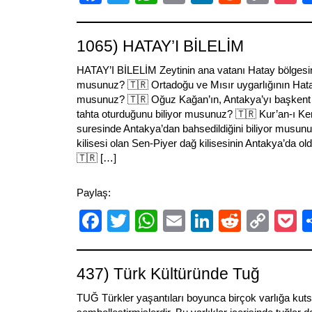
Link
1065) HATAY’I BİLELİM
HATAY’I BİLELİM Zeytinin ana vatanı Hatay bölgesin
musunuz? 🇹🇷️ Ortadoğu ve Mısır uygarlığının Hatay
musunuz? 🇹🇷️ Oğuz Kağan’ın, Antakya’yı başkent ol
tahta oturduğunu biliyor musunuz? 🇹🇷️ Kur’an-ı Ker
suresinde Antakya’dan bahsedildiğini biliyor musunuz?
kilisesi olan Sen-Piyer dağ kilisesinin Antakya’da o
🇹🇷 […]
Paylaş:
Facebook
Twitter
WhatsApp
Email
LinkedIn
Reddit
Cop
P
Link
437) Türk Kültüründe Tuğ
TUĞ Türkler yaşantıları boyunca birçok varlığa kutsa