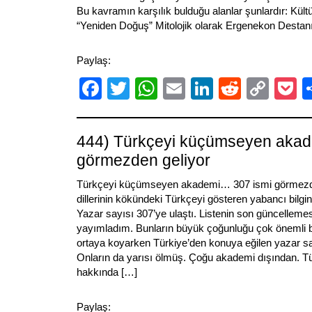
Bu kavramın karşılık bulduğu alanlar şunlardır: Kült
“Yeniden Doğuş” Mitolojik olarak Ergenekon Destanı,
Paylaş:
Facebook
Twitter
WhatsApp
Email
LinkedIn
Reddit
Cop
P
Link
444) Türkçeyi küçümseyen akad
görmezden geliyor
Türkçeyi küçümseyen akademi… 307 ismi görmezde
dillerinin kökündeki Türkçeyi gösteren yabancı bilginle
Yazar sayısı 307’ye ulaştı. Listenin son güncelleme
yayımladım. Bunların büyük çoğunluğu çok önemli bi
ortaya koyarken Türkiye’den konuya eğilen yazar say
Onların da yarısı ölmüş. Çoğu akademi dışından. T
hakkında […]
Paylaş: