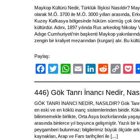
Maykop Kültürü Nedir, Türklük İlişkisi Nasıldır? Ma
olarak M.Ö. 3700 ile M.Ö. 3000 yılları arasında, Er
Kuzey Kafkasya bölgesinde hüküm sürmüş çok öneml
kültürdür. Adını, 1897 yılında Rus arkeolog Nikolay 
Adıge Cumhuriyeti’nin başkenti Maykop yakınlarınd
zengin bir kraliyet mezarından (kurgan) alır. Bu kült
Paylaş:
Facebook
Twitter
WhatsApp
Email
LinkedIn
Reddit
Cop
P
Link
446) Gök Tanrı İnancı Nedir, Nası
GÖK TANRI İNANCI NEDİR, NASILDIR? Gök Tanrı İn
en eski ve en köklü inanç sistemlerinden biridir. Kök
bilinmemekle birlikte, Orta Asya bozkırlarında yaşay
arasında binlerce yıl boyunca gelişmiştir. Yazılı bir k
peygamberi bulunmaz; bilgilerimiz büyük ölçüde arkeo
kaynakları, Arap ve Fars tarihçileri ile […]