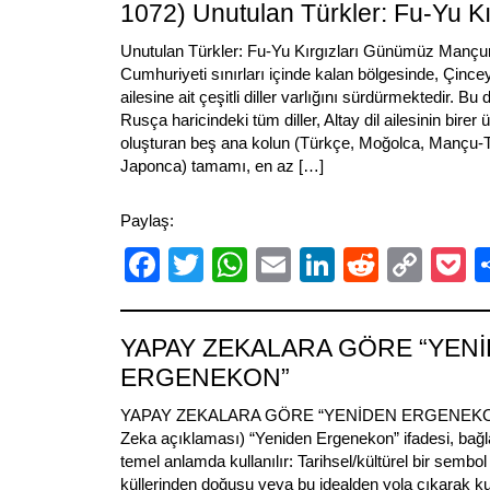
1072) Unutulan Türkler: Fu-Yu Kı
Unutulan Türkler: Fu-Yu Kırgızları Günümüz Mançur
Cumhuriyeti sınırları içinde kalan bölgesinde, Çinceye 
ailesine ait çeşitli diller varlığını sürdürmektedir. Bu 
Rusça haricindeki tüm diller, Altay dil ailesinin birer üy
oluşturan beş ana kolun (Türkçe, Moğolca, Mançu-
Japonca) tamamı, en az […]
Paylaş:
Facebook
Twitter
WhatsApp
Email
LinkedIn
Reddit
Cop
P
Link
YAPAY ZEKALARA GÖRE “YEN
ERGENEKON”
YAPAY ZEKALARA GÖRE “YENİDEN ERGENEKO
Zeka açıklaması) “Yeniden Ergenekon” ifadesi, bağla
temel anlamda kullanılır: Tarihsel/kültürel bir sembol 
küllerinden doğuşu veya bu idealden yola çıkarak kur