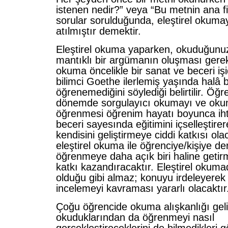
istenen nedir?” veya “Bu metnin ana fik
sorular sorulduğunda, eleştirel okuma
atılmıştır demektir.
Eleştirel okuma yaparken, okuduğunuz m
mantıklı bir argümanın oluşması gereki
okuma öncelikle bir sanat ve beceri işi
bilimci Goethe ilerlemiş yaşında halâ 
öğrenemediğini söylediği belirtilir. Öğr
dönemde sorgulayıcı okumayı ve okum
öğrenmesi öğrenim hayatı boyunca ih
beceri sayesında eğitimini içselleştir
kendisini geliştirmeye ciddi katkısı ola
eleştirel okuma ile öğrenciye/kişiye d
öğrenmeye daha açık biri haline getir
katkı kazandıracaktır. Eleştirel okum
olduğu gibi almaz; konuyu irdeleyerek
incelemeyi kavraması yararlı olacaktır
Çoğu öğrencide okuma alışkanlığı gel
okuduklarından da öğrenmeyi nasıl