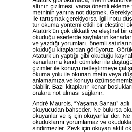
Atatürk gibi okumada, metin okunurken
altının çizilmesi, varsa önemli ekleme
metninin yanına not düşmek. Gerekiyor
ile tartışmak gerekiyorsa ilgili notu d
tür okuma yöntemi etkili bir eleştirel 
Atatürk’ün çok dikkatli ve eleştirel bi
okuduğu eserlerde sayfaların kenarlar
ve yazdığı yorumları, önemli satırların 
okuduğu kitaplardan görüyoruz. Görüle
Atatürk’ün yaptığı gibi okuduğu kayna
kenarlarına kendi cümleleri ile düştüğü 
çizimler ile konuyu netleştirmeye çalış
okuma yolu ile okunan metin veya düş
anlamamıza ve konuyu özümsememiz
olabilir. Bazı kitapların kenar boşluklar
oralara not alması sağlanır.
André Maurois, “Yaşama Sanatı” adlı k
okuyucudan bahseder. Ne bulursa okuy
okuyanlar ve iş için okuyanlar der. Ne
okuduklarını yorumlamaz ve okuduklar
sindirmezler. Zevk için okuyan aktif o