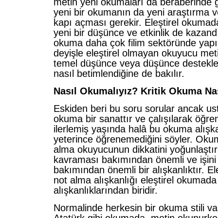
metin yeni okumaları da beraberinde ge
yeni bir okumanın da yeni araştırma v
kapı açması gerekir. Eleştirel okuma
yeni bir düşünce ve etkinlik de kazandı
okuma daha çok filim sektöründe yapıl
deyişle eleştirel olmayan okuyucu metin
temel düşünce veya düşünce destekle
nasıl betimlendiğine de bakılır.
Nasıl Okumalıyız? Kritik Okuma Nas
Eskiden beri bu soru sorular ancak ust
okuma bir sanattır ve çalışılarak öğren
ilerlemiş yaşında halâ bu okuma alışka
yeterince öğrenemediğini söyler. Ok
alma okuyucunun dikkatini yoğunlaştı
kavraması bakımından önemli ve işini 
bakımından önemli bir alışkanlıktır. E
not alma alışkanlığı eleştirel okumada
alışkanlıklarından biridir.
Normalinde herkesin bir okuma stili va