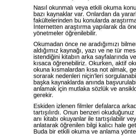
Nasıl okunmalı veya etkili okuma kon
bazı kaynaklar var. Onlardan da yararla
fakültelerinden bu konularda araştırm
İnternetten araştırma yapılarak da öne
yönetmeler öğrenilebilir.
Okumadan önce ne aradığımızı bilmem
aldığımız kaynağı, yazı ve ne tür me
istendiğini kitabın arka sayfalarında 
kısaca öğrenebiliriz. Okurken, aktif o
okuna kısmalardan kısa not almak, ge
sorarak nedenleri niçin’leri sorgulanabi
başka kaynaklarda anında başvurulabili
anlamak için mutlaka sözlük ve ansikl
gerekir.
Eskiden izlenen filmler defalarca arka
tartışılırdı. Onun benzeri okuduğunuz
anı kitabı okuyanlar ile tartışılabilir
anlatarak öğrenilen bilgi kalıcı hale geti
Buda bir etkili okuma ve anlama yöntem