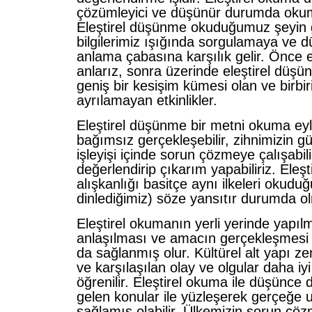
çözümleyici ve düşünür durumda okuma
Eleştirel düşünme okuduğumuz şeyin ge
bilgilerimiz ışığında sorgulamaya ve d
anlama çabasına karşılık gelir. Önce e
anlarız, sonra üzerinde eleştirel düşü
geniş bir kesişim kümesi olan ve birbi
ayrılamayan etkinlikler.
Eleştirel düşünme bir metni okuma e
bağımsız gerçekleşebilir, zihnimizin g
işleyişi içinde sorun çözmeye çalışabilir
değerlendirip çıkarım yapabiliriz. Eleş
alışkanlığı basitçe aynı ilkeleri okud
dinlediğimiz) söze yansıtır durumda ol
Eleştirel okumanın yerli yerinde yapıl
anlaşılması ve amacın gerçekleşmesi
da sağlanmış olur. Kültürel alt yapı zen
ve karşılaşılan olay ve olgular daha iyi 
öğrenilir. Eleştirel okuma ile düşünce
gelen konular ile yüzleşerek gerçeğe u
sağlamış olabilir. Ülkemizin sorun çöz