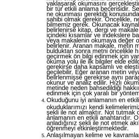
yaklaşarak okumasını gerçekleştir
bir tür etkili anlama becerisidir. S
ne okunması gerektiği konusunda b
sahibi olmak gerekir. Öncelikle, n
bilmemiz gerek. Okunacak kaynak 
belirlenirse kitap, dergi ve makal
içindeki kısamlar ve indekslere ba
veya makalenin okumaya değer o
belirlenir. Aranan makale, metin me
bulduktan sonra metni öncelikle 
geçirmek ön bilgi edinmek için yaral
okuma yolu ile ilk bilgiler elde edi
gerekirse daha kapsamlı ve eleşt
geçilebilir. Eğer aranan metin ve
belirlenmişse gerekirse aynı para
okunur ve analiz edilir. Hızlı oku
metinde neden bahsedildiği hakkınd
edinmek için çok yaralı bir yöntem
Okuduğunu iyi anlamanın en etkili
okuduklarımızı kendi kelimelerimi
şekli ile not almaktır. Not tutma
anlamanın en etkili anahtarıdır.
anladığınız şekli ile not etmek ak
öğrenmeyi etkinleştirmektedir.
Anlaşılmayan kelime ve kavramlar