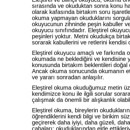
sırasında ve okuduktan sonra konu h
olarak kafasında birtakım soru işaretler
okuma yapmayan okuduklarını sorgu
okuyucunun zihninde peşin kabuller ve 
okuyucu sınıfındadır. Eleştirel okuyuc
peşinleri yoktur. Metni okudukça birta
sorarak kabullerini ve retlerini kendisi 
Eleştirel okuyucu amaçlı ve farkında o
okumada ne beklediğini ve kendisine y
konusunda birtakım beklentileri doğal 
Ancak okuma sonucunda okumanın etki
ve yararı sonradan anlaşılır.
Eleştirel okuma okuduğumuz metin üz
kendimizce konu ile ilgili sorular sora
çalışmak da önemli bir alışkanlık olabil
Eleştirel okuma, bireylerin okudukları
öğrendiklerini kendi bilgi ve birikim sü
geçirerek daha iyiyi, daha güzeli, da
çabaları; okuduklarından elde ettikleri