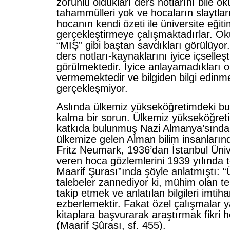
zorunlu oldukları ders notlarını bile 
tahammülleri yok ve hocaların slaytlar
hocanın kendi özeti ile üniversite eğiti
gerçekleştirmeye çalışmaktadırlar. Ok
“MIŞ” gibi baştan savdıkları görülüyor
ders notları-kaynaklarını iyice içselleşt
görülmektedir. İyice anlayamadıkları
vermemektedir ve bilgiden bilgi edinm
gerçekleşmiyor.
Aslında ülkemiz yükseköğretimdeki b
kalma bir sorun. Ülkemiz yükseköğret
katkıda bulunmuş Nazi Almanya’sında
ülkemize gelen Alman bilim insanların
Fritz Neumark, 1936’dan İstanbul Üniv
veren hoca gözlemlerini 1939 yılında t
Maarif Şurası”ında şöyle anlatmıştı: “
talebeler zannediyor ki, mühim olan te
takip etmek ve anlatılan bilgileri imtiha
ezberlemektir. Fakat özel çalışmalar
kitaplara başvurarak araştırmak fikri
(Maarif Şûrası, sf. 455).