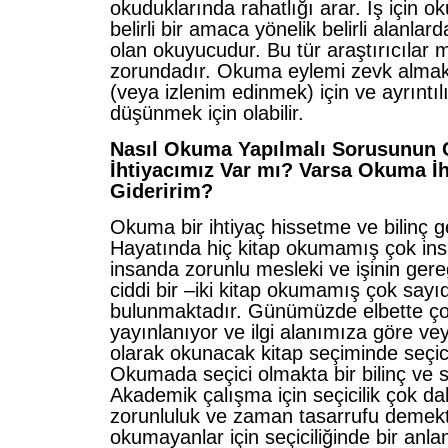
okuduklarında rahatlığı arar. İş için o
belirli bir amaca yönelik belirli alanlard
olan okuyucudur. Bu tür araştırıcılar 
zorundadır. Okuma eylemi zevk almak
(veya izlenim edinmek) için ve ayrıntıl
düşünmek için olabilir.
Nasıl Okuma Yapılmalı Sorusunun
İhtiyacımız Var mı? Varsa Okuma İh
Gideririm?
Okuma bir ihtiyaç hissetme ve bilinç ge
Hayatında hiç kitap okumamış çok in
insanda zorunlu mesleki ve işinin gereğ
ciddi bir –iki kitap okumamış çok sayı
bulunmaktadır. Günümüzde elbette ço
yayınlanıyor ve ilgi alanımıza göre v
olarak okunacak kitap seçiminde seçic
Okumada seçici olmakta bir bilinç ve s
Akademik çalışma için seçicilik çok da
zorunluluk ve zaman tasarrufu demekti
okumayanlar için seçiciliğinde bir anla