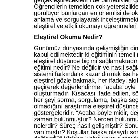
gerçekleştireceklerini de bilmedikleri g
Öğrencilerin temelden çok yetersizlikle
görülüyor bunlardan en önemlisi de o
anlama ve sorgulayarak inceleştirmekt
eleştirel ve etkili okumayı öğrenmeleri 
Eleştirel Okuma Nedir?
Günümüz dünyasında gelişmişliğin di
kabul edilmektedir ki eğitiminin temel
eleştirel düşünce biçimi sağlamaktadır
eğitimi nedir? Ne değildir ve nasıl sağ
sistemi farkındalık kazandırmak ise h
eleştirel gözle bakmak, her ifadeyi ak
geçirerek değerlendirme, “acaba öyle
oluşturmadır. Kısacası ifade edilen, s
her şeyi sorma, sorgulama, başka seç
olmadığını araştırma eleştirel düşünc
göstergeleridir. “Acaba böyle midir, de
zaman bulunmuştur? Nerden bulunmuş
nelerdir? Süreç nasıl gelişmiştir? Son
varılmıştır? Koşullar başka olsaydı so