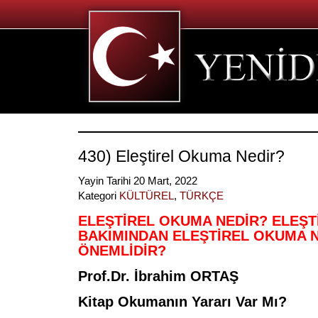
430) Eleştirel Okuma Nedir?
Yayin Tarihi 20 Mart, 2022
Kategori
KÜLTÜREL
,
TÜRKÇE
ELEŞTİREL OKUMA NEDİR? ELEŞ
BAKIMINDAN ELEŞTİREL OKUMA 
ÖNEMLİDİR?
Prof.Dr. İbrahim ORTAŞ
Kitap Okumanın Yararı Var Mı?