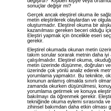
değişirdi?” Kişiden kişiye veya ortam
sonuçlar değişir mi?
Gerçek ancak eleştirel okuma ile sağl
metin eleştirilerek olaylardan ve olgular
oluşturmadır. Eleştirel okuma bir alış
kazanılması gereken beceri olduğu için 
Eleştiri yapmak için öncelikle eseri se
gerekir.
Eleştirel okumada okunan metin üzeri
takım sorular sorarak metnin daha iyi
çalışılmalıdır. Eleştirel okuma, okudu
metin üzerinde düşünme, doğruları ve 
üzerinde çok yönlü analiz ederek met
yorumlama yapmaktır. Bu teknikte, o
konunun anlamış olmakla sınırlı olma
zamanda okurken düşünülmesi, konuya
yorumlama getirmek ve konuya eleştire
bakılmayı da öğrenmek gerekir. Eleşt
tekniğinde okuma eylemi sırasında ve
zihinsel bakımdan daha etkin olması 