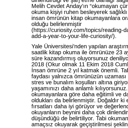
dinlendirdiği ve şarj etme olanağı sağlad
Melih Cevdet Anday’ın “okumayan çürür
okuma kişiyi ruhen besleyerek sağlıklı
insan ömrünün kitap okumayanlara or
olduğu belirlenmiştir
(https://curiosity.com/topics/reading-d
add-a-year-to-your-life-curiosity/).
Yale Üniversitesi’nden yapılan araştı
saatlik kitap okuma ile ömrünüze 23 ay
süre kazandırmış oluyorsunuz deniliyo
2018 (Okur olmak 11 Ekim 2018 Cumh
İnsan ömrüne 2 yıl katmak önemli. Ta
faydası yalnızca ömrünüzün uzaması 
stres ve bunalım koşulları altına giriy
yaşamınızı daha anlamlı kılıyorsunuz.
okumayanlara göre daha eğitimli ve da
oldukları da belirlenmiştir. Doğaldır ki 
fırsatları daha iyi görüyor ve değerlend
okuyanların beynini daha çok dinlendir
düşündüğü de belirtiliyor. Tabi okuma
amaçsız okuyarak geçiştirilmesi şekli