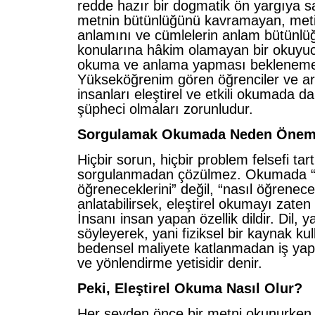
redde hazır bir dogmatik ön yargıya 
metnin bütünlüğünü kavramayan, metin
anlamını ve cümlelerin anlam bütünlü
konularına hâkim olamayan bir okuyucu
okuma ve anlama yapması beklenem
Yükseköğrenim gören öğrenciler ve araş
insanları eleştirel ve etkili okumada da
şüpheci olmaları zorunludur.
Sorgulamak Okumada Neden Öneml
Hiçbir sorun, hiçbir problem felsefi ta
sorgulanmadan çözülmez. Okumada “
öğreneceklerini” değil, “nasıl öğrenecek
anlatabilirsek, eleştirel okumayı zaten
İnsanı insan yapan özellik dildir. Dil, 
söyleyerek, yani fiziksel bir kaynak ku
bedensel maliyete katlanmadan iş ya
ve yönlendirme yetisidir denir.
Peki, Eleştirel Okuma Nasıl Olur?
Her şeyden önce bir metni okunurken 