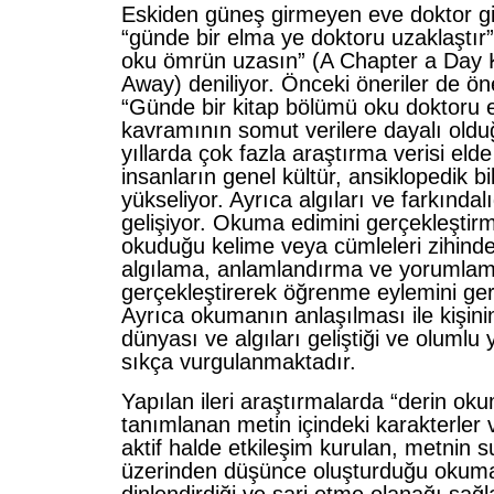
Eskiden güneş girmeyen eve doktor gi
“günde bir elma ye doktoru uzaklaştır”
oku ömrün uzasın” (A Chapter a Day 
Away) deniliyor. Önceki öneriler de ö
“Günde bir kitap bölümü oku doktoru e
kavramının somut verilere dayalı old
yıllarda çok fazla araştırma verisi eld
insanların genel kültür, ansiklopedik bi
yükseliyor. Ayrıca algıları ve farkındal
gelişiyor. Okuma edimini gerçekleştirmi
okuduğu kelime veya cümleleri zihinde
algılama, anlamlandırma ve yorumlama
gerçekleştirerek öğrenme eylemini ger
Ayrıca okumanın anlaşılması ile kişi
dünyası ve algıları geliştiği ve olumlu 
sıkça vurgulanmaktadır.
Yapılan ileri araştırmalarda “derin ok
tanımlanan metin içindeki karakterler 
aktif halde etkileşim kurulan, metnin s
üzerinden düşünce oluşturduğu okuma