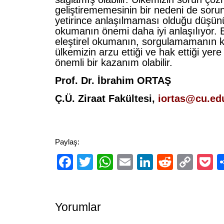
geliştirememesinin bir nedeni de sorun
yetirince anlaşılmaması olduğu düşünül
okumanın önemi daha iyi anlaşılıyor.
eleştirel okumanın, sorgulamamanın 
ülkemizin arzu ettiği ve hak ettiği yere
önemli bir kazanım olabilir.
Prof. Dr. İbrahim ORTAŞ
Ç.Ü. Ziraat Fakültesi,
iortas@cu.edu
Paylaş:
Facebook
Twitter
WhatsApp
Email
LinkedIn
Reddit
Cop
P
Link
Yorumlar