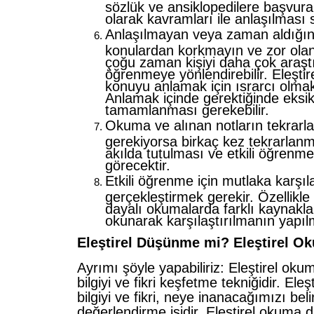
sözlük ve ansiklopedilere başvur
olarak kavramları ile anlaşılması 
Anlaşılmayan veya zaman aldığı
konulardan korkmayın ve zor ol
çoğu zaman kişiyi daha çok araşt
öğrenmeye yönlendirebilir. Eleşti
konuyu anlamak için ısrarcı olmak
Anlamak içinde gerektiğinde eksik 
tamamlanması gerekebilir.
Okuma ve alınan notların tekrarl
gerekiyorsa birkaç kez tekrarlan
akılda tutulması ve etkili öğrenme
görecektir.
Etkili öğrenme için mutlaka karşı
gerçekleştirmek gerekir. Özellikle
dayalı okumalarda farklı kaynakl
okunarak karşılaştırılmanın yapıl
Eleştirel Düşünme mi? Eleştirel O
Ayrımı şöyle yapabiliriz: Eleştirel oku
bilgiyi ve fikri keşfetme tekniğidir. Ele
bilgiyi ve fikri, neye inanacağımızı bel
değerlendirme işidir. Eleştirel okuma di