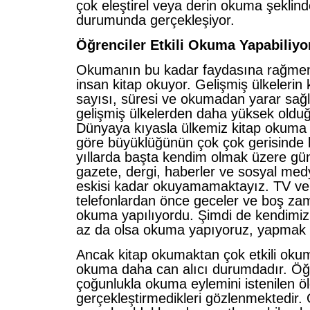
çok eleştirel veya derin okuma şeklin
durumunda gerçekleşiyor.
Öğrenciler Etkili Okuma Yapabiliy
Okumanın bu kadar faydasına rağmen
insan kitap okuyor. Gelişmiş ülkelerin
sayısı, süresi ve okumadan yarar sa
gelişmiş ülkelerden daha yüksek oldu
Dünyaya kıyasla ülkemiz kitap okuma is
göre büyüklüğünün çok çok gerisinde 
yıllarda başta kendim olmak üzere gün
gazete, dergi, haberler ve sosyal me
eskisi kadar okuyamamaktayız. TV ve 
telefonlardan önce geceler ve boş za
okuma yapılıyordu. Şimdi de kendimizi
az da olsa okuma yapıyoruz, yapmak 
Ancak kitap okumaktan çok etkili okum
okuma daha can alıcı durumdadır. Öğr
çoğunlukla okuma eylemini istenilen ö
gerçekleştirmedikleri gözlenmektedir. 