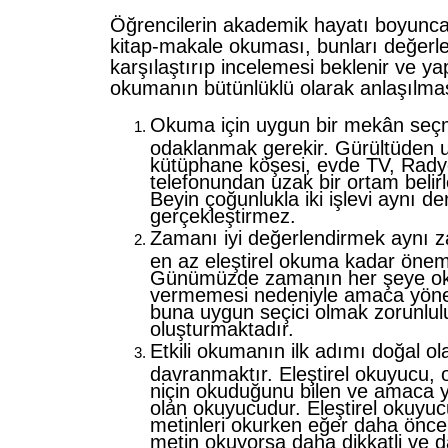
Öğrencilerin akademik hayatı boyunca
kitap-makale okuması, bunları değerl
karşılaştırıp incelemesi beklenir ve ya
okumanın bütünlüklü olarak anlaşılmas
Okuma için uygun bir mekân seç
odaklanmak gerekir. Gürültüden u
kütüphane köşesi, evde TV, Rad
telefonundan uzak bir ortam belir
Beyin çoğunlukla iki işlevi aynı de
gerçekleştirmez.
Zamanı iyi değerlendirmek aynı z
en az eleştirel okuma kadar önemli
Günümüzde zamanın her şeye o
vermemesi nedeniyle amaca yöne
buna uygun seçici olmak zorunlul
oluşturmaktadır.
Etkili okumanın ilk adımı doğal ol
davranmaktır. Eleştirel okuyucu,
niçin okuduğunu bilen ve amaca yö
olan okuyucudur. Eleştirel okuyuc
metinleri okurken eğer daha önce 
metin okuyorsa daha dikkatli ve 