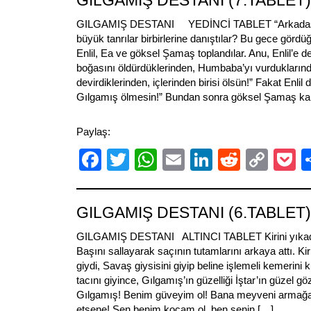
GILGAMIŞ DESTANI (7.TABLET)
GILGAMIŞ DESTANI YEDİNCİ TABLET “Arkadaş, 
büyük tanrılar birbirlerine danıştılar? Bu gece gördü
Enlil, Ea ve göksel Şamaş toplandılar. Anu, Enlil’e 
boğasını öldürdüklerinden, Humbaba’yı vurduklarınd
devirdiklerinden, içlerinden birisi ölsün!” Fakat Enlil
Gılgamış ölmesin!” Bundan sonra göksel Şamaş k
Paylaş:
Facebook
Twitter
WhatsApp
Email
LinkedIn
Reddit
Cop
P
Link
GILGAMIŞ DESTANI (6.TABLET)
GILGAMIŞ DESTANI ALTINCI TABLET Kirini yıkadı, si
Başını sallayarak saçının tutamlarını arkaya attı. Kirli 
giydi, Savaş giysisini giyip beline işlemeli kemerini 
tacını giyince, Gılgamış’ın güzelliği İştar’ın güzel gö
Gılgamış! Benim güveyim ol! Bana meyveni armağa
etsene! Sen benim kocam ol, ben senin […]