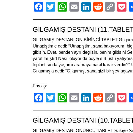
Facebook
Twitter
WhatsApp
Email
LinkedIn
Reddit
Cop
P
Link
GILGAMIŞ DESTANI (11.TABLET
GILGAMIŞ DESTANI ON BİRİNCİ TABLET Gılgamış 
Utnapiştim’e dedi: “Utnapiştim, sana bakıyorum, biç
gibisin. Evet, benden ayrı değilsin, benim gibisin! S
yaratılmıştır! Nasıl oluyor da böyle sırt üstü yatıyors
toplantısında yaşamı aramaya nasıl karar verdin?” 
Gılgamış’a dedi: “Gılgamış, sana gizli bir şey açayı
Paylaş:
Facebook
Twitter
WhatsApp
Email
LinkedIn
Reddit
Cop
P
Link
GILGAMIŞ DESTANI (10.TABLE
GILGAMIŞ DESTANI ONUNCU TABLET Sâkiye Siduri