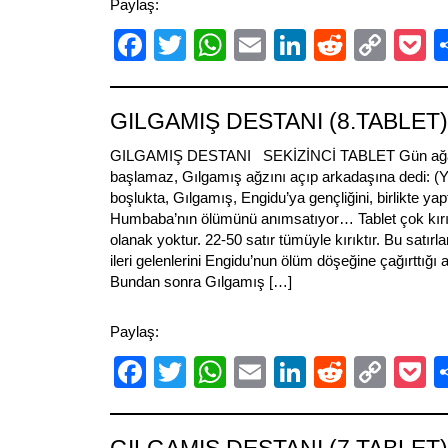
Paylaş:
Facebook
Twitter
WhatsApp
Email
LinkedIn
Reddit
Cop
P
Link
GILGAMIŞ DESTANI (8.TABLET)
GILGAMIŞ DESTANI SEKİZİNCİ TABLET Gün ağa
başlamaz, Gılgamış ağzını açıp arkadaşına dedi: (Ya
boşlukta, Gılgamış, Engidu’ya gençliğini, birlikte yaptık
Humbaba’nın ölümünü anımsatıyor… Tablet çok kırı
olanak yoktur. 22-50 satır tümüyle kırıktır. Bu satır
ileri gelenlerini Engidu’nun ölüm döşeğine çağırttığı an
Bundan sonra Gılgamış […]
Paylaş:
Facebook
Twitter
WhatsApp
Email
LinkedIn
Reddit
Cop
P
Link