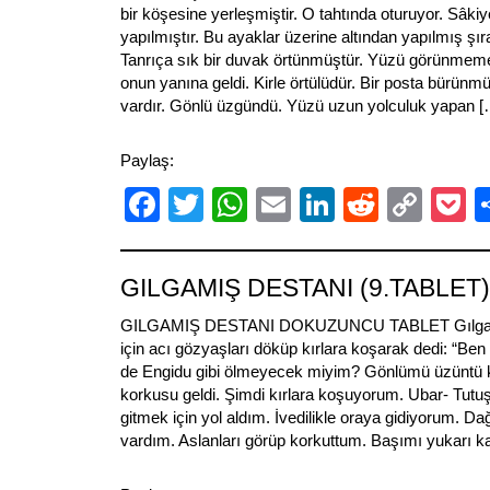
bir köşesine yerleşmiştir. O tahtında oturuyor. Sâkiy
yapılmıştır. Bu ayaklar üzerine altından yapılmış şıra
Tanrıça sık bir duvak örtünmüştür. Yüzü görünmem
onun yanına geldi. Kirle örtülüdür. Bir posta bürünmü
vardır. Gönlü üzgündü. Yüzü uzun yolculuk yapan [
Paylaş:
Facebook
Twitter
WhatsApp
Email
LinkedIn
Reddit
Cop
P
Link
GILGAMIŞ DESTANI (9.TABLET)
GILGAMIŞ DESTANI DOKUZUNCU TABLET Gılgamı
için acı gözyaşları döküp kırlara koşarak dedi: “B
de Engidu gibi ölmeyecek miyim? Gönlümü üzüntü 
korkusu geldi. Şimdi kırlara koşuyorum. Ubar- Tutuş
gitmek için yol aldım. İvedilikle oraya gidiyorum. Da
vardım. Aslanları görüp korkuttum. Başımı yukarı ka