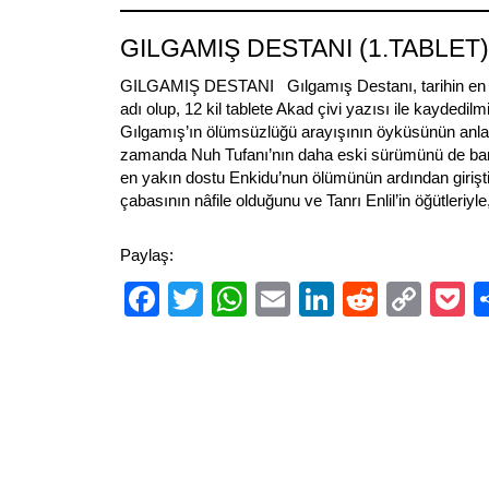
Link
GILGAMIŞ DESTANI (1.TABLET)
GILGAMIŞ DESTANI Gılgamış Destanı, tarihin en es
adı olup, 12 kil tablete Akad çivi yazısı ile kaydedilmi
Gılgamış’ın ölümsüzlüğü arayışının öyküsünün anlat
zamanda Nuh Tufanı’nın daha eski sürümünü de bar
en yakın dostu Enkidu’nun ölümünün ardından giriş
çabasının nâfile olduğunu ve Tanrı Enlil’in öğütleriyl
Paylaş:
Facebook
Twitter
WhatsApp
Email
LinkedIn
Reddit
Cop
P
Link