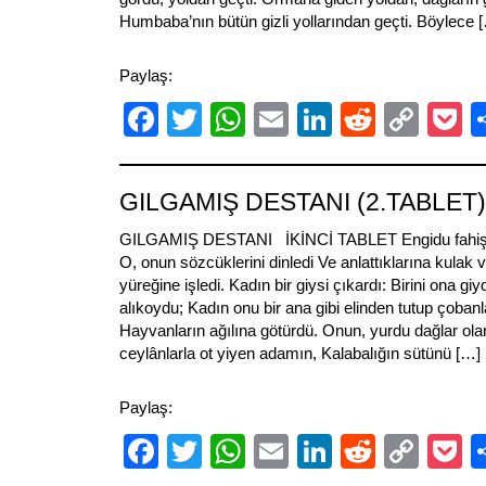
Humbaba’nın bütün gizli yollarından geçti. Böylece 
Paylaş:
Facebook
Twitter
WhatsApp
Email
LinkedIn
Reddit
Cop
P
Link
GILGAMIŞ DESTANI (2.TABLET)
GILGAMIŞ DESTANI İKİNCİ TABLET Engidu fahişen
O, onun sözcüklerini dinledi Ve anlattıklarına kulak 
yüreğine işledi. Kadın bir giysi çıkardı: Birini ona gi
alıkoydu; Kadın onu bir ana gibi elinden tutup çobanl
Hayvanların ağılına götürdü. Onun, yurdu dağlar ola
ceylânlarla ot yiyen adamın, Kalabalığın sütünü […]
Paylaş:
Facebook
Twitter
WhatsApp
Email
LinkedIn
Reddit
Cop
P