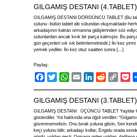
GILGAMIŞ DESTANI (4.TABLET)
GILGAMIŞ DESTANI DÖRDÜNCÜ TABLET (Bu tablet
sütunu -bütün tablet altı sütundan oluşmaktadır-herh
arkadaşının katran ormanına gidişlerinden söz ediy
sütunlardan ancak kırık bir parça kalmıştır. Bu parça
gün geçenleri sık sık betimlemektedir.) İki kez yirmi 
yemek yediler. İki kez otuz saatten sonra […]
Paylaş:
Facebook
Twitter
WhatsApp
Email
LinkedIn
Reddit
Cop
P
Link
GILGAMIŞ DESTANI (3.TABLET)
GILGAMIŞ DESTANI ÜÇÜNCÜ TABLET Yaşlılar Gı
gösterdiler. Yol hakkında ona öğüt verdiler: “Gılgam
güvenmemelisin. Onu bırak yoluna gitsin, Sen kendi
keçi yolunu bilir; arkadaşı kollar; Engidu orada send
gördü, yoldan geçti. Ormana giden yoldan, dağların 