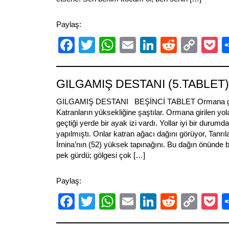
Paylaş:
Facebook
Twitter
WhatsApp
Email
LinkedIn
Reddit
Cop
P
Link
GILGAMIŞ DESTANI (5.TABLET)
GILGAMIŞ DESTANI BEŞİNCİ TABLET Ormana gözler
Katranların yüksekliğine şaştılar. Ormana girilen yo
geçtiği yerde bir ayak izi vardı. Yollar iyi bir durum
yapılmıştı. Onlar katran ağacı dağını görüyor, Tanrıl
İrnina’nın (52) yüksek tapınağını. Bu dağın önünde b
pek gürdü; gölgesi çok […]
Paylaş:
Facebook
Twitter
WhatsApp
Email
LinkedIn
Reddit
Cop
P
Link