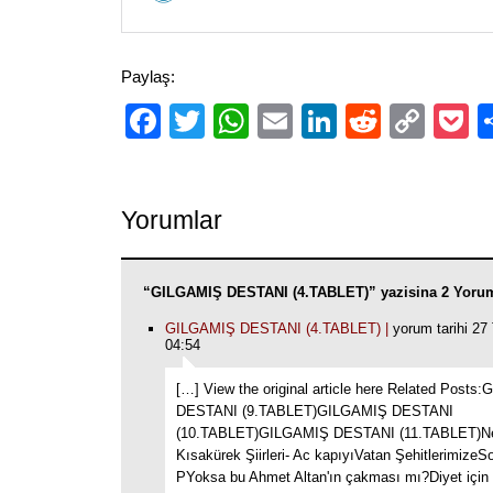
Paylaş:
Facebook
Twitter
WhatsApp
Email
LinkedIn
Reddit
Cop
P
Link
Yorumlar
“GILGAMIŞ DESTANI (4.TABLET)” yazisina 2 Yorum
GILGAMIŞ DESTANI (4.TABLET) |
yorum tarihi 2
04:54
[…] View the original article here Related Posts
DESTANI (9.TABLET)GILGAMIŞ DESTANI
(10.TABLET)GILGAMIŞ DESTANI (11.TABLET)Ne
Kısakürek Şiirleri- Ac kapıyıVatan ŞehitlerimizeS
PYoksa bu Ahmet Altan'ın çakması mı?Diyet için