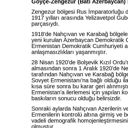
Göyçe-Zengezur (Batı Azerbaycan) 
Zengezur bölgesi Rus İmparatorluğu
1917 yılları arasında Yelizavetpol Gube
parçasıydı.
1918’de Nahçıvan ve Karabağ bölgeler
yeni kurulan Azerbaycan Demokratik 
Ermenistan Demokratik Cumhuriyeti ar
anlaşmasızlıkları yaşanmıştır.
28 Nisan 1920’de Bolşevik Kızıl Ordu
almasından sonra 1 Aralık 1920’de N
tarafından Nahçıvan ve Karabağ bölgele
Sovyet Ermenistanı’na bağlı olduğu ila
kısa süre sonra bu karar geri alınmıştı
Ermenistan’a ilerlemesi için yapılan 
baskıların sonucu olduğu belirsizdir.
Sonraki aylarda Nahçıvan Azerilerin 
Ermenilerin kontrolü altına girmiş ve b
vadeli demografik homojenleştirmesini
olmuştur.