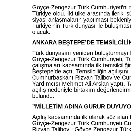
Göyçe-Zengezur Türk Cumhuriyeti’ni ta
Türkiye oldu. İki ülke arasında ileriki s
siyasi anlaşmaların yapılması bekleniy
Türkiye’nin Türk dünyası ile buluşmas
olacak.
ANKARA BEŞTEPE’DE TEMSİLCİLİK
Türk dünyasını yeniden buluşturmayı
Göyçe-Zengezur Türk Cumhuriyeti, Tü
çalışmaları kapsamında ilk temsilciliği
Beştepe’de açtı. Temsilciliğin açılışını
Cumhurbaşkanı Rizvan Talibov ve C
Yardımcısı Mehmet Ali Arslan yaptı. T
açılış nedeniyle birtakım değerlendir
bulundu.
”MİLLETİM ADINA GURUR DUYUY
Açılış kapsamında ilk olarak söz alan
Göyçe-Zengezur Türk Cumhuriyeti C
Rizvan Talibov, “Göyçe Zengezur Türk