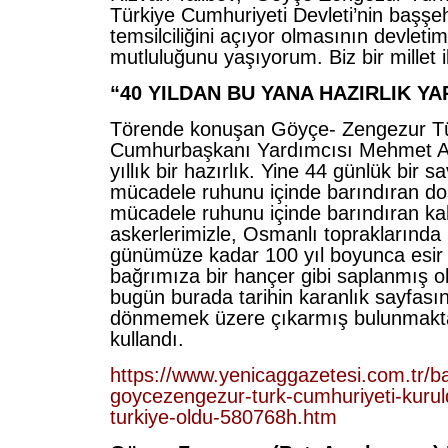
Türkiye Cumhuriyeti Devleti’nin başşeh
temsilciliğini açıyor olmasının devleti
mutluluğunu yaşıyorum. Biz bir millet ik
“40 YILDAN BU YANA HAZIRLIK Y
Törende konuşan Göyçe- Zengezur Tü
Cumhurbaşkanı Yardımcısı Mehmet Ali
yıllık bir hazırlık. Yine 44 günlük bir s
mücadele ruhunu içinde barındıran dos
mücadele ruhunu içinde barındıran k
askerlerimizle, Osmanlı topraklarında 
günümüze kadar 100 yıl boyunca esir 
bağrımıza bir hançer gibi saplanmış ol
bugün burada tarihin karanlık sayfasın
dönmemek üzere çıkarmış bulunmaktay
kullandı.
https://www.yenicaggazetesi.com.tr/b
goycezengezur-turk-cumhuriyeti-kuruld
turkiye-oldu-580768h.htm