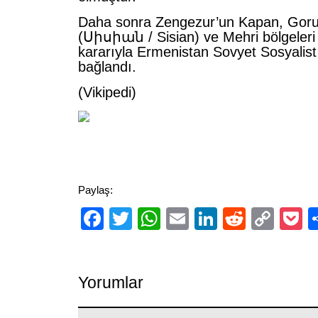
Daha sonra Zengezur’un Kapan, Gorus
(Սիսիան / Sisian) ve Mehri bölgeleri 
kararıyla Ermenistan Sovyet Sosyalist
bağlandı.
(Vikipedi)
Paylaş:
Facebook
Twitter
WhatsApp
Email
LinkedIn
Reddit
Cop
P
Link
Yorumlar