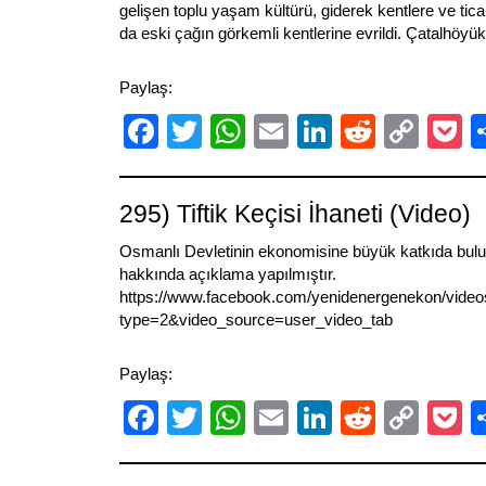
gelişen toplu yaşam kültürü, giderek kentlere ve tica
da eski çağın görkemli kentlerine evrildi. Çatalhöyük
Paylaş:
Facebook
Twitter
WhatsApp
Email
LinkedIn
Reddit
Cop
P
Link
295) Tiftik Keçisi İhaneti (Video)
Osmanlı Devletinin ekonomisine büyük katkıda bulunan
hakkında açıklama yapılmıştır.
https://www.facebook.com/yenidenergenekon/vide
type=2&video_source=user_video_tab
Paylaş:
Facebook
Twitter
WhatsApp
Email
LinkedIn
Reddit
Cop
P
Link