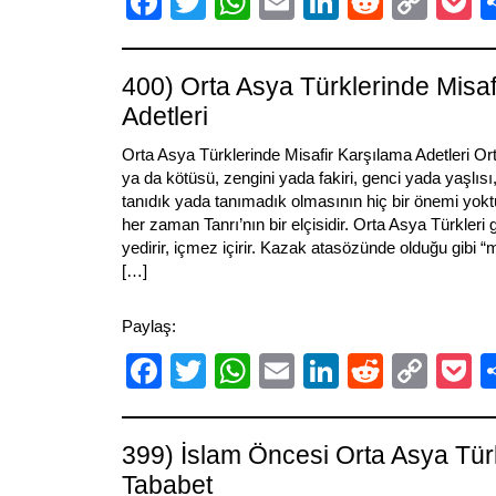
Facebook
Twitter
WhatsApp
Email
LinkedIn
Reddit
Cop
P
Link
400) Orta Asya Türklerinde Misaf
Adetleri
Orta Asya Türklerinde Misafir Karşılama Adetleri Orta
ya da kötüsü, zengini yada fakiri, genci yada yaşlısı
tanıdık yada tanımadık olmasının hiç bir önemi yoktu
her zaman Tanrı’nın bir elçisidir. Orta Asya Türkleri
yedirir, içmez içirir. Kazak atasözünde olduğu gibi “m
[…]
Paylaş:
Facebook
Twitter
WhatsApp
Email
LinkedIn
Reddit
Cop
P
Link
399) İslam Öncesi Orta Asya Tü
Tababet