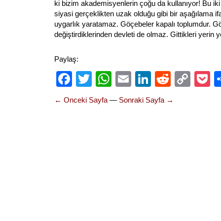
ki bizim akademisyenlerin çoğu da kullanıyor! Bu iki
siyasi gerçeklikten uzak olduğu gibi bir aşağılama if
uygarlık yaratamaz. Göçebeler kapalı toplumdur. Gö
değiştirdiklerinden devleti de olmaz. Gittikleri yerin 
Paylaş:
Facebook
Twitter
WhatsApp
Email
LinkedIn
Reddit
Cop
P
Link
← Onceki Sayfa
—
Sonraki Sayfa →