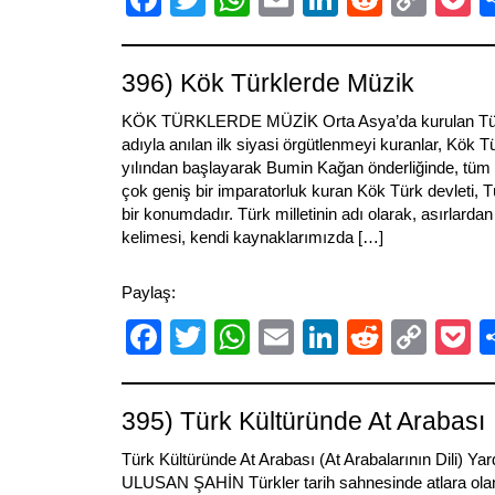
Link
396) Kök Türklerde Müzik
KÖK TÜRKLERDE MÜZİK Orta Asya’da kurulan Türk bi
adıyla anılan ilk siyasi örgütlenmeyi kuranlar, Kök T
yılından başlayarak Bumin Kağan önderliğinde, tüm
çok geniş bir imparatorluk kuran Kök Türk devleti, Tü
bir konumdadır. Türk milletinin adı olarak, asırlarda
kelimesi, kendi kaynaklarımızda […]
Paylaş:
Facebook
Twitter
WhatsApp
Email
LinkedIn
Reddit
Cop
P
Link
395) Türk Kültüründe At Arabası
Türk Kültüründe At Arabası (At Arabalarının Dili) Ya
ULUSAN ŞAHİN Türkler tarih sahnesinde atlara olan ilg