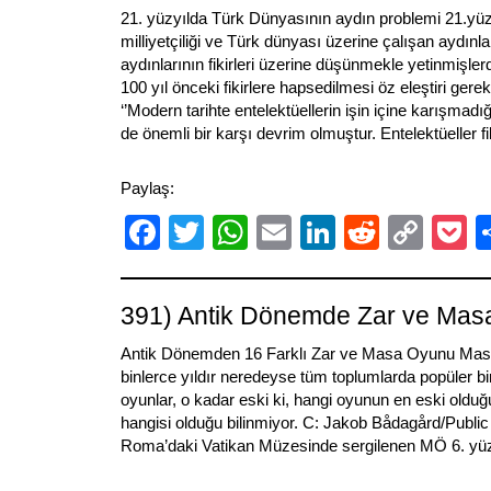
21. yüzyılda Türk Dünyasının aydın problemi 21.yüz
milliyetçiliği ve Türk dünyası üzerine çalışan aydınl
aydınlarının fikirleri üzerine düşünmekle yetinmişlerdir
100 yıl önceki fikirlere hapsedilmesi öz eleştiri ger
‘’Modern tarihte entelektüellerin işin içine karışmadı
de önemli bir karşı devrim olmuştur. Entelektüeller fi
Paylaş:
Facebook
Twitter
WhatsApp
Email
LinkedIn
Reddit
Cop
P
Link
391) Antik Dönemde Zar ve Masa
Antik Dönemden 16 Farklı Zar ve Masa Oyunu Masa
binlerce yıldır neredeyse tüm toplumlarda popüler bir
oyunlar, o kadar eski ki, hangi oyunun en eski olduğu
hangisi olduğu bilinmiyor. C: Jakob Bådagård/Publi
Roma’daki Vatikan Müzesinde sergilenen MÖ 6. yüzyı