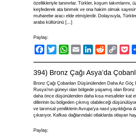
özellikleriyle tanınırlar. Türkler, koşum takımlarını, 
keşfederek ata binmek ve ona hakim olmak sayesinde
muharebe aracı elde etmişlerdir. Dolayısıyla, Türkleri
araba kültürünü […]
Paylaş:
Facebook
Twitter
WhatsApp
Email
LinkedIn
Reddit
Cop
P
Link
394) Bronz Çağı Asya’da Çobanla
Bronz Çağı Çobanları Düşünülenden Daha Az Göç
Rusya’nın güneyi olan bölgede yaşamış olan Bronz 
daha önce düşünülenden daha kısa mesafeler kat et
dillerinin bu bölgeden çıkmış olabileceği düşünülüyor
ve tarımsal yeniliklerin Avrupa’ya nasıl yayıldığına d
çıkarıyor. Kafkas dağlarındaki otlaklarda otlayan ha
Paylaş: