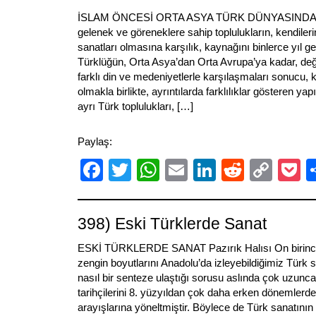
İSLAM ÖNCESİ ORTA ASYA TÜRK DÜNYASINDA T
gelenek ve göreneklere sahip toplulukların, kendiler
sanatları olmasına karşılık, kaynağını binlerce yıl g
Türklüğün, Orta Asya’dan Orta Avrupa’ya kadar, deği
farklı din ve medeniyetlerle karşılaşmaları sonucu, k
olmakla birlikte, ayrıntılarda farklılıklar gösteren yap
ayrı Türk toplulukları, […]
Paylaş:
Facebook
Twitter
WhatsApp
Email
LinkedIn
Reddit
Cop
P
Link
398) Eski Türklerde Sanat
ESKİ TÜRKLERDE SANAT Pazırık Halısı On birinci yüz
zengin boyutlarını Anadolu’da izleyebildiğimiz Türk
nasıl bir senteze ulaştığı sorusu aslında çok uzunca
tarihçilerini 8. yüzyıldan çok daha erken dönemler
arayışlarına yöneltmiştir. Böylece de Türk sanatının