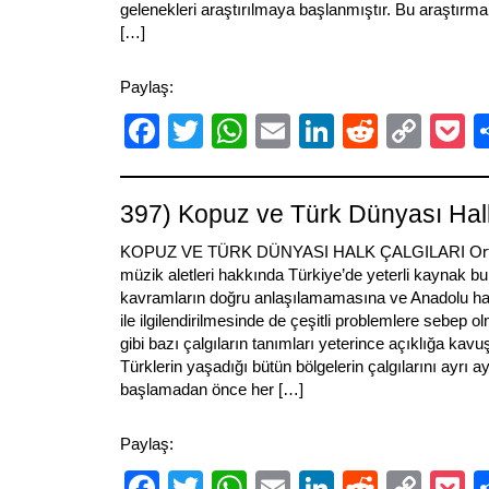
gelenekleri araştırılmaya başlanmıştır. Bu araştırma
[…]
Paylaş:
Facebook
Twitter
WhatsApp
Email
LinkedIn
Reddit
Cop
P
Link
397) Kopuz ve Türk Dünyası Halk
KOPUZ VE TÜRK DÜNYASI HALK ÇALGILARI Orta 
müzik aletleri hakkında Türkiye’de yeterli kaynak b
kavramların doğru anlaşılamamasına ve Anadolu ha
ile ilgilendirilmesinde de çeşitli problemlere sebep o
gibi bazı çalgıların tanımları yeterince açıklığa kav
Türklerin yaşadığı bütün bölgelerin çalgılarını ayrı a
başlamadan önce her […]
Paylaş:
Facebook
Twitter
WhatsApp
Email
LinkedIn
Reddit
Cop
P