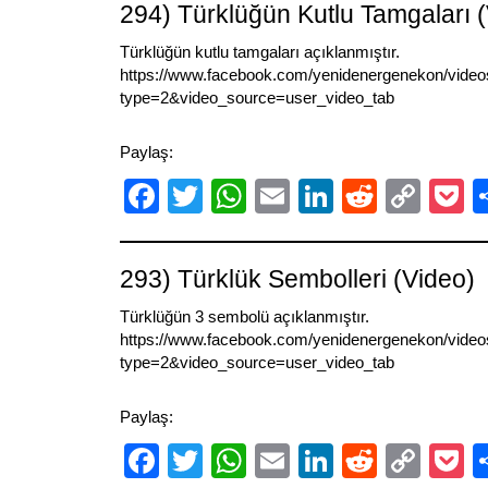
294) Türklüğün Kutlu Tamgaları 
Türklüğün kutlu tamgaları açıklanmıştır.
https://www.facebook.com/yenidenergenekon/vide
type=2&video_source=user_video_tab
Paylaş:
Facebook
Twitter
WhatsApp
Email
LinkedIn
Reddit
Cop
P
Link
293) Türklük Sembolleri (Video)
Türklüğün 3 sembolü açıklanmıştır.
https://www.facebook.com/yenidenergenekon/vide
type=2&video_source=user_video_tab
Paylaş:
Facebook
Twitter
WhatsApp
Email
LinkedIn
Reddit
Cop
P