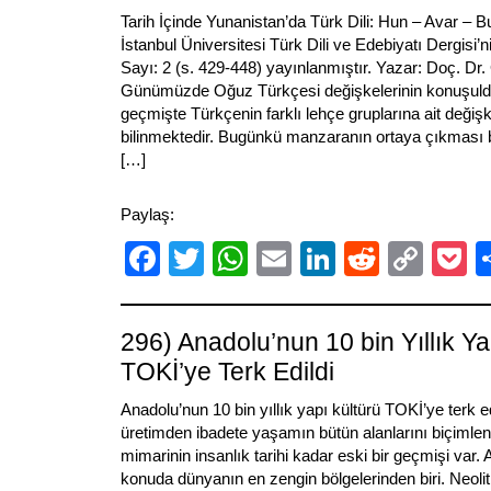
Tarih İçinde Yunanistan’da Türk Dili: Hun – Avar –
İstanbul Üniversitesi Türk Dili ve Edebiyatı Dergisi’ni
Sayı: 2 (s. 429-448) yayınlanmıştır. Yazar: Doç. D
Günümüzde Oğuz Türkçesi değişkelerinin konuşuld
geçmişte Türkçenin farklı lehçe gruplarına ait değiş
bilinmektedir. Bugünkü manzaranın ortaya çıkması
[…]
Paylaş:
Facebook
Twitter
WhatsApp
Email
LinkedIn
Reddit
Cop
P
Link
296) Anadolu’nun 10 bin Yıllık Ya
TOKİ’ye Terk Edildi
Anadolu’nun 10 bin yıllık yapı kültürü TOKİ’ye terk 
üretimden ibadete yaşamın bütün alanlarını biçimlen
mimarinin insanlık tarihi kadar eski bir geçmişi var.
konuda dünyanın en zengin bölgelerinden biri. Neolit