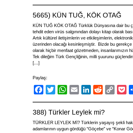
Link
5665) KÜN TUĞ, KÖK OTAĞ
KÜN TUĞ KÖK OTAĞ Türklük Dünyasına dair bu çal
tehdit eden virüs salgınından dolayı kitap olarak ba
Artık kültürel iletişimlerin ve etkileşimlerin, elektron
üzerinden olacağı kesinleşmiştir. Bizde bu gerekçe i
olarak hiçbir menfaat gözetmeden, insanlarımızın hi
Tek dileğim Türk Gençliğinin, milli şuurunu güçlend
[…]
Paylaş:
Facebook
Twitter
WhatsApp
Email
LinkedIn
Reddit
Cop
P
Link
388) Türkler Leylek mi?
TÜRKLER LEYLEK Mİ? Türklerin yaşayış şekli hakkı
adamlarının uygun gördüğü “Göçebe” ve “Konar Göçe