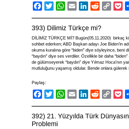
Facebook
Twitter
WhatsApp
Email
LinkedIn
Reddit
Cop
P
Link
393) Dilimiz Türkçe mi?
DİLİMİZ TÜRKÇE Mİ? Bugün(05.11.2020) birkaç kiş
sohbet ederken; ABD Başkan adayı Joe Biden’in ad
okuma kuralına göre “biden” diye söyleyince, beni di
“baydın” diye ses verdiler. Özellikle bir daha “biden
de gülümseyerek “baydın” diye Yılmaz Hoca’nın yan
mutluluğunu yaşamış oldular. Bende onlara gülerek 
Paylaş:
Facebook
Twitter
WhatsApp
Email
LinkedIn
Reddit
Cop
P
Link
392) 21. Yüzyılda Türk Dünyasın
Problemi