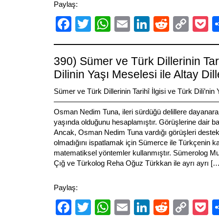
Paylaş:
Facebook
Twitter
WhatsApp
Email
LinkedIn
Reddit
Cop
P
Link
390) Sümer ve Türk Dillerinin Tari
Dilinin Yaşı Meselesi ile Altay Dill
Sümer ve Türk Dillerinin Tarihî İlgisi ve Türk Dili’ni
———————————————————————————
Osman Nedim Tuna, ileri sürdüğü delillere dayanar
yaşında olduğunu hesaplamıştır. Görüşlerine dair bazı 
Ancak, Osman Nedim Tuna vardığı görüşleri destek
olmadığını ispatlamak için Sümerce ile Türkçenin k
matematiksel yöntemler kullanmıştır. Sümerolog M
Çığ ve Türkolog Reha Oğuz Türkkan ile ayrı ayrı […
Paylaş:
Facebook
Twitter
WhatsApp
Email
LinkedIn
Reddit
Cop
P