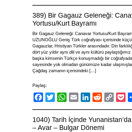
Link
389) Bir Gagauz Geleneği: Cana
Yortusu/Kurt Bayramı
Bir Gagauz Geleneği: Canavar Yortusu/Kurt Bayram
UZUNOĞLU Geniş Türk coğrafyası içerisinde küçük 
Gagauzlar, Hristiyan Türkler arasındadır. Din farklı
dört yüz yıldır aynı dili ve aynı kültürü paylaştığımı
başka kimsenin Türkçe konuşmadığı bir coğrafyada,
sayesinde yok olmadan günümüze kadar ulaşmışlar
Çağdaş zamanın içerisindeki […]
Paylaş:
Facebook
Twitter
WhatsApp
Email
LinkedIn
Reddit
Cop
P
Link
1040) Tarih İçinde Yunanistan’da
– Avar – Bulgar Dönemi