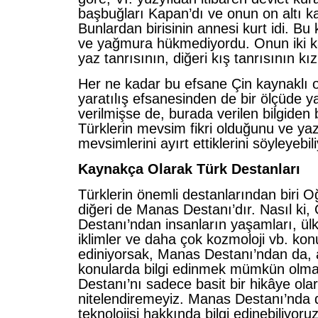
başbuğları Kapan’dı ve onun on altı ka
Bunlardan birisinin annesi kurt idi. Bu
ve yağmura hükmediyordu. Onun iki kar
yaz tanrısının, diğeri kış tanrısının kız
Her ne kadar bu efsane Çin kaynaklı o
yaratılış efsanesinden de bir ölçüde ya
verilmişse de, burada verilen bilgiden
Türklerin mevsim fikri olduğunu ve yaz
mevsimlerini ayırt ettiklerini söyleyebil
Kaynakça Olarak Türk Destanları
Türklerin önemli destanlarından biri 
diğeri de Manas Destanı’dır. Nasıl ki
Destanı’ndan insanların yaşamları, ülk
iklimler ve daha çok kozmoloji vb. konu
ediniyorsak, Manas Destanı’ndan da, ay
konularda bilgi edinmek mümkün olma
Destanı’nı sadece basit bir hikâye ola
nitelendiremeyiz. Manas Destanı’nda
teknolojisi hakkında bilgi edinebiliyoru