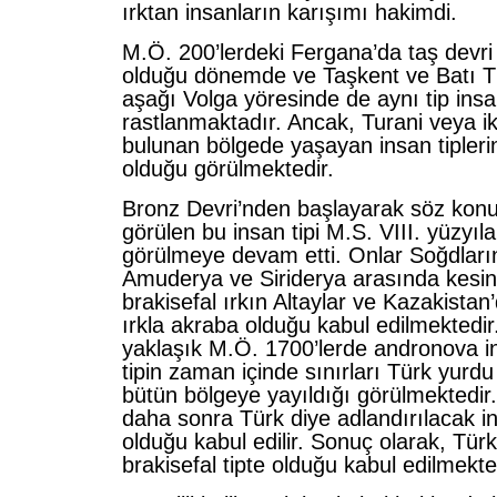
ırktan insanların karışımı hakimdi.
M.Ö. 200’lerdeki Fergana’da taş devri 
olduğu dönemde ve Taşkent ve Batı Tü
aşağı Volga yöresinde de aynı tip insa
rastlanmaktadır. Ancak, Turani veya ik
bulunan bölgede yaşayan insan tiplerin
olduğu görülmektedir.
Bronz Devri’nden başlayarak söz kon
görülen bu insan tipi M.S. VIII. yüzyıl
görülmeye devam etti. Onlar Soğdların 
Amuderya ve Siriderya arasında kesin
brakisefal ırkın Altaylar ve Kazakistan’
ırkla akraba olduğu kabul edilmektedi
yaklaşık M.Ö. 1700’lerde andronova i
tipin zaman içinde sınırları Türk yurdu
bütün bölgeye yayıldığı görülmektedir.
daha sonra Türk diye adlandırılacak in
olduğu kabul edilir. Sonuç olarak, Türk
brakisefal tipte olduğu kabul edilmekte