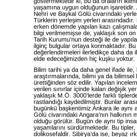
göstermektedir ki, bu da oraların iklim
yaşamına uygun olduğunun işaretidir.
Nehri ve Baykal Gölü civarındaki yerle
Türklerin yerleşim yerleri arasındadır
erken dönemde yapılan kazı çalışmal
bilgi verilmemişse de, yaklaşık son on 
Tarih Kurumu’nun desteği ile de yapıla
ilginç bulgular ortaya konmaktadır. Bu
değerlendirmeleri ilerledikçe daha da il
elde edeceğimizden hiç kuşku yoktur.
Bilim tarihi ya da daha genel ifade ile, k
araştırmalarında, bilimi ya da bilimsel b
ürettiğinden söz edilir. Yapılan incele
verilen sınırlar içinde kalan değişik ye
yaklaşık M.Ö. 3000’lerde farklı tiplerd
rastlandığı kaydedilmiştir. Bunlar aras
bugünkü başkentimiz Ankara ile aynı 
Gölü civarındaki Angara’nın halkının m
olduğu görülür. Bugün de aynı tip insa
yaşamlarını sürdürmektedir. Bu tipler, 
dolikosefaldir. Sibirya’da ise, beyaz ı