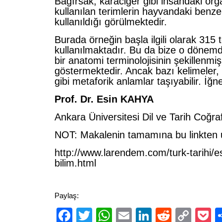
Bağırsak, karaciğer gibi insandaki orga
kullanılan terimlerin hayvandaki benzer
kullanıldığı görülmektedir.
Burada örneğin başla ilgili olarak 315 
kullanılmaktadır. Bu da bize o dönemde
bir anatomi terminolojisinin şekillenmi
göstermektedir. Ancak bazı kelimeler
gibi metaforik anlamlar taşıyabilir. İğn
Prof. Dr. Esin KAHYA
Ankara Üniversitesi Dil ve Tarih Coğra
NOT: Makalenin tamamına bu linkten ul
http://www.larendem.com/turk-tarihi/es
bilim.html
Paylaş:
Facebook
Twitter
WhatsApp
Email
LinkedIn
Reddit
Cop
P