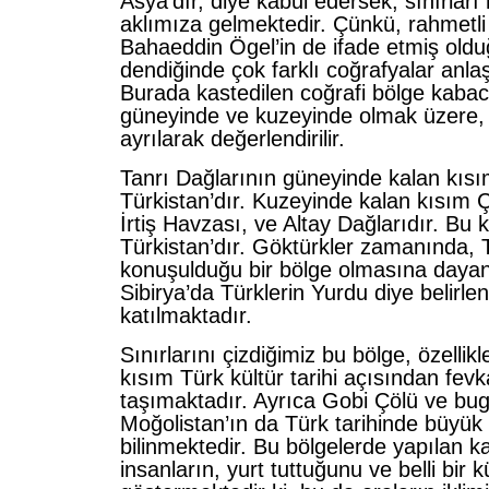
Asya’dır, diye kabul edersek, sınırları
aklımıza gelmektedir. Çünkü, rahmetli 
Bahaeddin Ögel’in de ifade etmiş oldu
dendiğinde çok farklı coğrafyalar anlaş
Burada kastedilen coğrafi bölge kabac
güneyinde ve kuzeyinde olmak üzere, 
ayrılarak değerlendirilir.
Tanrı Dağlarının güneyinde kalan kı
Türkistan’dır. Kuzeyinde kalan kısım Ç
İrtiş Havzası, ve Altay Dağlarıdır. Bu 
Türkistan’dır. Göktürkler zamanında, 
konuşulduğu bir bölge olmasına daya
Sibirya’da Türklerin Yurdu diye belirl
katılmaktadır.
Sınırlarını çizdiğimiz bu bölge, özellikl
kısım Türk kültür tarihi açısından fe
taşımaktadır. Ayrıca Gobi Çölü ve bu
Moğolistan’ın da Türk tarihinde büyük
bilinmektedir. Bu bölgelerde yapılan k
insanların, yurt tuttuğunu ve belli bir kü