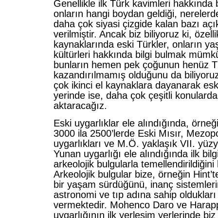
Genellikle ilk Türk kavimleri hakkında bi
onların hangi boydan geldiği, nereler
daha çok siyasi çizgide kalan bazı açı
verilmiştir. Ancak biz biliyoruz ki, özell
kaynaklarında eski Türkler, onların yaş
kültürleri hakkında bilgi bulmak müm
bunların hemen pek çoğunun henüz T
kazandırılmamış olduğunu da biliyoru
çok ikinci el kaynaklara dayanarak esk
yerinde ise, daha çok çeşitli konularda v
aktaracağız.
Eski uygarlıklar ele alındığında, örne
3000 ila 2500’lerde Eski Mısır, Mezo
uygarlıkları ve M.Ö. yaklaşık VII. yüzy
Yunan uygarlığı ele alındığında ilk bilg
arkeolojik bulgularla temellendirildiğini 
Arkeolojik bulgular bize, örneğin Hint’t
bir yaşam sürdüğünü, inanç sistemleri
astronomi ve tıp adına sahip oldukları il
vermektedir. Mohenco Daro ve Harappa
uygarlığının ilk yerleşim yerlerinde b