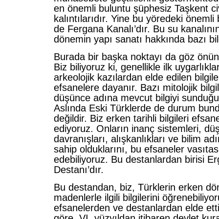
en önemli buluntu şüphesiz Taşkent ci
kalıntılarıdır. Yine bu yöredeki önemli 
de Fergana Kanalı’dır. Bu su kanalının
dönemin yapı sanatı hakkında bazı bil
Burada bir başka noktayı da göz önün
Biz biliyoruz ki, genellikle ilk uygarlıklarla
arkeolojik kazılardan elde edilen bilgile
efsanelere dayanır. Bazı mitolojik bilgil
düşünce adına mevcut bilgiyi sunduğu
Aslında Eski Türklerde de durum bund
değildir. Biz erken tarihli bilgileri efsa
ediyoruz. Onların inanç sistemleri, düş
davranışları, alışkanlıkları ve bilim adı
sahip olduklarını, bu efsaneler vasıtas
edebiliyoruz. Bu destanlardan birisi 
Destanı’dır.
Bu destandan, biz, Türklerin erken dö
madenlerle ilgili bilgilerini öğrenebiliyo
efsanelerden ve destanlardan elde ettiğ
göre, VI. yüzyıldan itibaren devlet kur