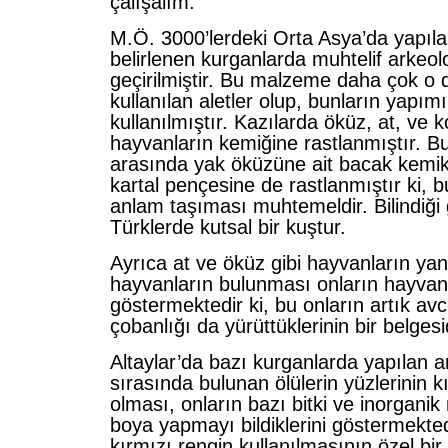
çalışalım.
M.Ö. 3000’lerdeki Orta Asya’da yapıla
belirlenen kurganlarda muhtelif arkeol
geçirilmiştir. Bu malzeme daha çok 
kullanılan aletler olup, bunların yapım
kullanılmıştır. Kazılarda öküz, at, ve k
hayvanların kemiğine rastlanmıştır. B
arasında yak öküzüne ait bacak kemikl
kartal pençesine de rastlanmıştır ki, bu
anlam taşıması muhtemeldir. Bilindiği g
Türklerde kutsal bir kuştur.
Ayrıca at ve öküz gibi hayvanların yanı
hayvanların bulunması onların hayvancıl
göstermektedir ki, bu onların artık avc
çobanlığı da yürüttüklerinin bir belgesid
Altaylar’da bazı kurganlarda yapılan a
sırasında bulunan ölülerin yüzlerinin kı
olması, onların bazı bitki ve inorgani
boya yapmayı bildiklerini göstermekted
kırmızı rengin kullanılmasının özel bir