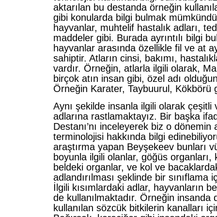
aktarılan bu destanda örneğin kullanılan
gibi konularda bilgi bulmak mümkündür.
hayvanlar, muhtelif hastalık adları, te
maddeler gibi. Burada ayrıntılı bilgi 
hayvanlar arasında özellikle fil ve at ay
sahiptir. Atların cinsi, bakımı, hastalıkları
vardır. Örneğin, atlarla ilgili olarak, 
birçok atın insan gibi, özel adı olduğu
Örneğin Karater, Taybuurul, Kökbörü g
Aynı şekilde insanla ilgili olarak çeşitl
adlarına rastlamaktayız. Bir başka ifa
Destanı’nı inceleyerek biz o dönemin
terminolojisi hakkında bilgi edinebiliy
araştırma yapan Beyşekeev bunları vücut
boyunla ilgili olanlar, göğüs organları, 
beldeki organlar, ve kol ve bacaklardak
adlandırılması şeklinde bir sınıflama 
İlgili kısımlardaki adlar, hayvanların be
de kullanılmaktadır. Örneğin insanda 
kullanılan sözcük bitkilerin kanalları içi