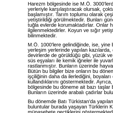
Harezm bölgesinde ise M.Ö. 3000’lerd
yerleriyle karşılaştıracak olursak, ço
başlamıştır. Tarım toplumu olarak çeşi
yetiştirildiği görülmektedir. Bunları g
tuğla evlerde korumaktadırlar. Onlar h
ilgilenmektedirler. Koyun ve sığır yetişt
bilinmektedir.
M.Ö. 1000’lere gelindiğinde, ise, yine
yerleşim yerlerinde yapılan kazılarda,
devirlerde de görüldüğü gibi, yüzük ve
süs eşyaları ile kemik iğneler ile yuvar
rastlanmıştır. Bunların üzerinde hayvan
Bütün bu bilgiler bize onların bu dö
işçiliğinin daha da ilerlediğini, boyaları
kullandıklarını göstermektedir. Ayrıca
bölgesinde bu döneme ait bazı taşlar
Bunların üzerinde arabalı çadırlar bul
Bu dönemde Batı Türkistan’da yapılan
buluntular burada yaşayan Türklerin Ka
münasebete geçtiklerini göstermekted