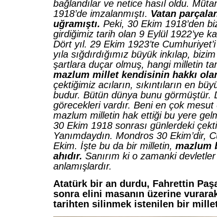
bağlandılar ve netice hasıl oldu. Müt
1918’de imzalanmıştı.
Vatan parçalan
uğramıştı.
Peki, 30 Ekim 1918’den biz
girdiğimiz tarih olan 9 Eylül 1922’ye ka
Dört yıl. 29 Ekim 1923’te Cumhuriyet’i i
yıla sığdırdığımız büyük inkılap, bizi
şartlara duçar olmuş, hangi milletin ta
mazlum millet kendisinin hakkı ola
çektiğimiz acıların, sıkıntıların en büy
budur. Bütün dünya bunu görmüştür.
görecekleri vardır. Beni en çok mesut
mazlum milletin hak ettiği bu yere gel
30 Ekim 1918 sonrası günlerdeki çektiğ
Yanımdaydın. Mondros 30 Ekim’dir, C
Ekim. İşte bu da bir milletin,
mazlum b
ahıdır.
Sanırım ki o zamanki devletle
anlamışlardır.
Atatürk bir an durdu, Fahrettin Paş
sonra elini masanın üzerine vurarak
tarihten silinmek istenilen bir mil