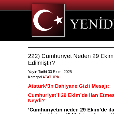
222) Cumhuriyet Neden 29 Ekim’
Edilmiştir?
Yayin Tarihi 30 Ekim, 2025
Kategori
ATATÜRK
Atatürk’ün Dahiyane Gizli Mesajı:
Cumhuriyet’i 29 Ekim’de İlan Etmes
Neydi?
‘Cumhuriyetin neden 29 Ekim’de ilan