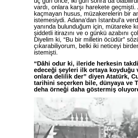
üç gün önce, iki gün sonra da olabilird
vardı, onlara karşı harekete geçmişti
kaçmayan husus, müzakerelerin bir an
istemesiydi. Adana’dan İstanbul’a verdi
yanında bulunduğum için, mütareke ko
şiddetli itirazını ve o günkü azabını ço
Diyelim ki, “Bu bir milletin öcüdür” sö
çıkarabiliyorum, belki iki neticeyi bir
istemişti.
“Dâhi odur ki, ileride herkesin takd
edeceği şeyleri ilk ortaya koyduğu 
onlara delilik der” diyen Atatürk, 
tarihini seçerken bile, dünyaya ve 
deha örneği daha göstermiş oluyor