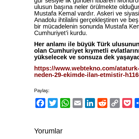
gür sesiyle ilk günden itibaren Mondro
ulusun başına neler örülmekte olduğu
Mustafa Kemal vardır. Askeri ve siyas
Anadolu ihtilalini gerçekleştiren ve be
bir mücadelenin sonunda Mustafa Kem
Cumhuriyet’i kurdu.
Her anlamı ile büyük Türk ulusunun
olan Cumhuriyet kıymetli evlatların
yükselecek ve sonsuza dek yaşayac
https://www.webtekno.com/ataturk
neden-29-ekimde-ilan-etmistir-h11
Paylaş:
Facebook
Twitter
WhatsApp
Email
LinkedIn
Reddit
Cop
P
Link
Yorumlar