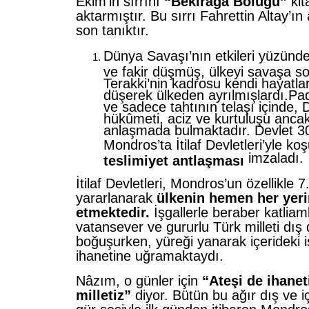
Ekim’in sırrını
“Bekirağa Bölüğü”
kit
aktarmıştır. Bu sırrı Fahrettin Altay’ı
son tanıktır.
Dünya Savaşı’nın etkileri yüzünde
ve fakir düşmüş, ülkeyi savaşa so
Terakki’nin kadrosu kendi hayatla
düşerek ülkeden ayrılmışlardı.Pa
ve sadece tahtının telaşı içinde, 
hükûmeti, aciz ve kurtuluşu ancak 
anlaşmada bulmaktadır. Devlet 3
Mondros’ta İtilaf Devletleri’yle koş
imzaladı.
teslimiyet antlaşması
İtilaf Devletleri, Mondros’un özellikle
yararlanarak
ülkenin hemen her yeri
etmektedir.
İşgallerle beraber katlia
vatansever ve gururlu Türk milleti dı
boğuşurken, yüreği yanarak içerideki işb
ihanetine uğramaktaydı.
Nâzım, o günler için
“Ateşi de ihanet
milletiz”
diyor. Bütün bu ağır dış ve 