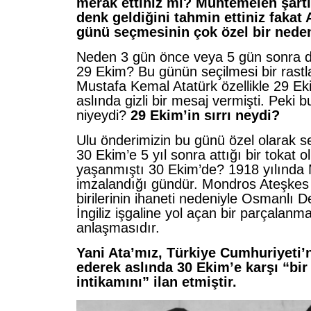
merak ettiniz mi? Muhtemelen şartl
denk geldiğini tahmin ettiniz fakat 
günü seçmesinin çok özel bir nede
Neden 3 gün önce veya 5 gün sonra d
29 Ekim? Bu günün seçilmesi bir rastla
Mustafa Kemal Atatürk özellikle 29 Ek
aslında gizli bir mesaj vermişti. Peki
niyeydi?
29 Ekim’in sırrı neydi?
Ulu önderimizin bu günü özel olarak s
30 Ekim’e 5 yıl sonra attığı bir tokat 
yaşanmıştı 30 Ekim’de? 1918 yılında
imzalandığı gündür. Mondros Ateşkes
birilerinin ihaneti nedeniyle Osmanlı Dev
İngiliz işgaline yol açan bir parçalan
anlaşmasıdır.
Yani Ata’mız, Türkiye Cumhuriyeti’n
ederek aslında 30 Ekim’e karşı “bir 
intikamını” ilan etmiştir.