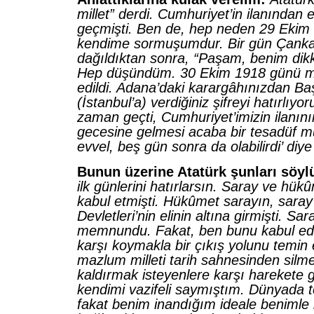
millet” derdi. Cumhuriyet’in ilanından 
geçmişti. Ben de, hep neden 29 Ekim 
kendime sormuşumdur. Bir gün Çanka
dağıldıktan sonra, “Paşam, benim dikk
Hep düşündüm. 30 Ekim 1918 günü mü
edildi. Adana’daki karargâhınızdan Ba
(İstanbul’a) verdiğiniz şifreyi hatırlıy
zaman geçti, Cumhuriyet’imizin ilanın
gecesine gelmesi acaba bir tesadüf 
evvel, beş gün sonra da olabilirdi’ diy
Bunun üzerine Atatürk şunları söyl
ilk günlerini hatırlarsın. Saray ve hükû
kabul etmişti. Hükûmet sarayın, saray d
Devletleri’nin elinin altına girmişti. Sa
memnundu. Fakat, ben bunu kabul e
karşı koymakla bir çıkış yolunu temin
mazlum milleti tarih sahnesinden silm
kaldırmak isteyenlere karşı harekete 
kendimi vazifeli saymıştım. Dünyada t
fakat benim inandığım ideale benimle 