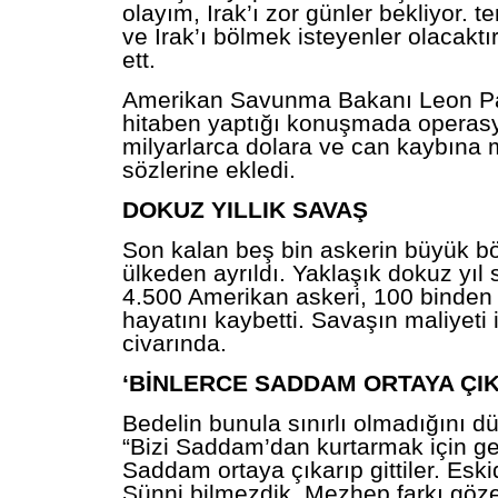
olayım, Irak’ı zor günler bekliyor. ter
ve Irak’ı bölmek isteyenler olacaktır,
ett.
Amerikan Savunma Bakanı Leon Pan
hitaben yaptığı konuşmada opera
milyarlarca dolara ve can kaybına
sözlerine ekledi.
DOKUZ YILLIK SAVAŞ
Son kalan beş bin askerin büyük b
ülkeden ayrıldı. Yaklaşık dokuz yıl
4.500 Amerikan askeri, 100 binden f
hayatını kaybetti. Savaşın maliyeti i
civarında.
‘BİNLERCE SADDAM ORTAYA ÇIK
Bedelin bunula sınırlı olmadığını dü
“Bizi Saddam’dan kurtarmak için gel
Saddam ortaya çıkarıp gittiler. Esk
Sünni bilmezdik. Mezhep farkı göze