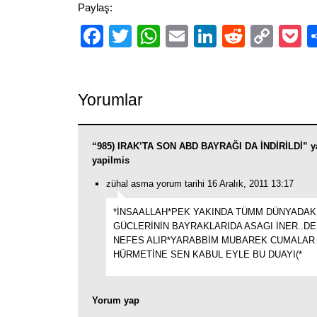
Paylaş:
Facebook
Twitter
WhatsApp
Email
LinkedIn
Reddit
Cop
P
Link
Yorumlar
“985) IRAK’TA SON ABD BAYRAĞI DA İNDİRİLDİ” y
yapilmis
zühal asma yorum tarihi 16 Aralık, 2011 13:17
*İNSAALLAH*PEK YAKINDA TÜMM DÜNYADAKİ
GÜCLERİNİN BAYRAKLARIDA ASAGI İNER..DE
NEFES ALIR*YARABBİM MUBAREK CUMALAR
HÜRMETİNE SEN KABUL EYLE BU DUAYI(*
Yorum yap