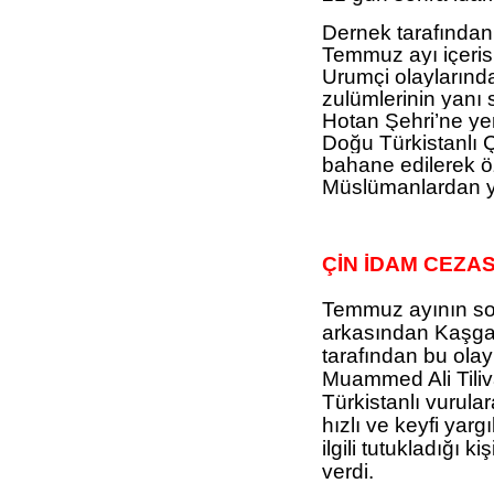
Dernek tarafından
Temmuz ayı içeris
Urumçi olaylarınd
zulümlerinin yanı s
Hotan Şehri’ne yer
Doğu Türkistanlı Ç
bahane edilerek öz
Müslümanlardan ya
ÇİN İDAM CEZAS
Temmuz ayının so
arkasından Kaşgar
tarafından bu olayl
Muammed Ali Tiliv
Türkistanlı vurula
hızlı ve keyfi yarg
ilgili tutukladığı 
verdi.