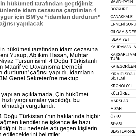
BASIN-YAYIN
in hükümeti tarafından geçtiğimiz
ünlerde idam cezasına çarptırılan 4
BOZKURT
ygur için BM’ye “idamları durdurun”
ÇANAKKALE
ağrısı yapılacak
ERMENİ SOR
GILGAMIŞ DES
İSLAMİYET
KAHRAMANLAR
Çin hükümeti tarafından idam cezasına
heni Yusup, Ablikim Hasan, Muhtar
KAŞGARLI MA
TÜRK
yaz Tursun isimli 4 Doğu Türkistanlı
an Maarif ve Dayanışma Derneği
KATEGORİLE
ı durdurun’ çağrısı yapıldı. İdamların
KIRMIZI-SİYA
 BM Genel Sekreteri’ne mektup
SİSTEMİ
KRONOLOJİ
 yapılan açıklamada, Çin hükümeti
KÜLTÜREL
 hızlı yargılamalar yapıldığı, bu
MARŞLAR
l olmadığı vurgulandı.
MİZAH
 4 Doğu Türkistanlı’nın haklarında hiçbir
ÖYKÜ
rağmen kendilerine işkence ile bazı
SİYASİ
rildiğini, bu nedenle adı geçen kişilerin
SLAYTLAR-RE
dileceklerini belirttiler.