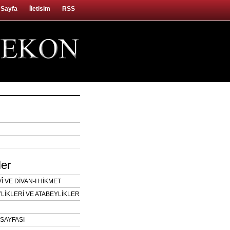
 Sayfa
İletisim
RSS
ler
 VE DİVAN-I HİKMET
LİKLERİ VE ATABEYLİKLER
SAYFASI