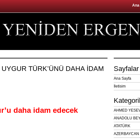
Ana
T UYGUR TÜRK’ÜNÜ DAHA İDAM
Sayfalar
Ana Sayfa
İletisim
Kategori
ur’u daha idam edecek
AHMED YESEVÎ
ANADOLU BEY
ATATÜRK
AZERBAYCAN 