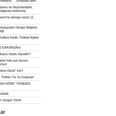
‘hediyesi’… Unutulan ders
iens ve Neandertaller,
mağarayı kullanmış
vesi’ne damga vuran 11
avaşçıdan Gezgin Bilgeye;
eği
ltürü Nedir, Türklük İlişkisi
DIZ KARARGÂHI
İnancı Nedir, Nasıldır?
pleri’nde acil durum:
eriyor
 Ailesi Günü” mü?
Türkler: Fu-Yu Kırgızları
ARA GÖRE “YENİDEN
züldük
n Sürgün Tarihi
lar