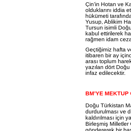
Çin’in Hotan ve Ka
olduklarını iddia e
hükümeti tarafınd
Yusup, Ablikim H
Tursun isimli Doğu
kabul ettirilerek h
rağmen idam cezas
Geçtiğimiz hafta v
itibaren bir ay için
arası toplum harek
yazılan dört Doğu 
infaz edilecektir.
BM’YE MEKTUP
Doğu Türkistan Ma
durdurulması ve dö
kaldırılması için 
Birleşmiş Milletl
göndererek bir ba