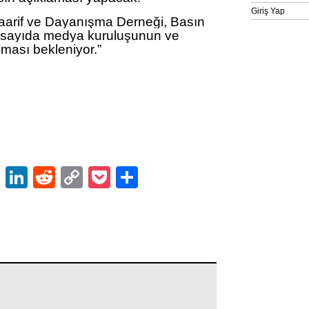
Giriş Yap
aarif ve Dayanışma Derneği, Basın
 sayıda medya kuruluşunun ve
lması bekleniyor.”
ok
er
atsApp
Email
LinkedIn
Reddit
Copy
Pocket
Share
Link