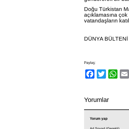
Doğu Türkistan M
açıklamasına çok
vatandaşların katı
DÜNYA BÜLTENİ
Paylaş:
Facebo
Twitt
Wh
Yorumlar
Yorum yap
Ad Soyad (Gerekli)