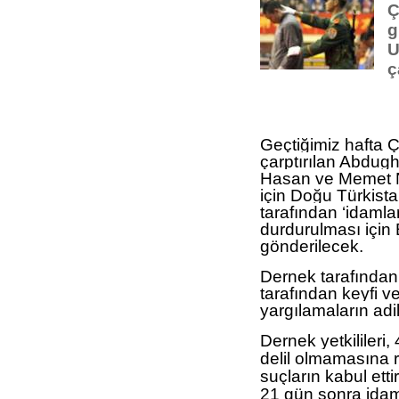
Ç
g
U
ç
Geçtiğimiz hafta 
çarptırılan Abdug
Hasan ve Memet Ni
için Doğu Türkist
tarafından ‘idamlar
durdurulması için
gönderilecek.
Dernek tarafından
tarafından keyfi ve
yargılamaların adi
Dernek yetkilileri,
delil olmamasına 
suçların kabul etti
21 gün sonra idam e