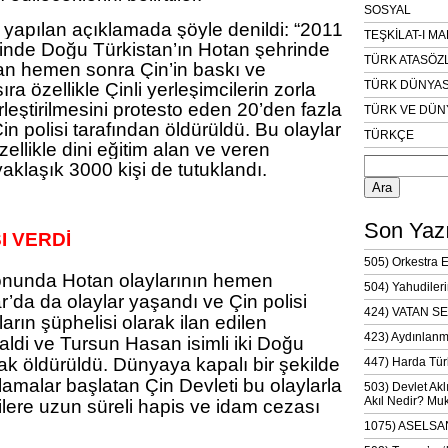
SOSYAL
 yapılan açıklamada şöyle denildi: “2011
TEŞKİLAT-I M
inde Doğu Türkistan’ın Hotan şehrinde
TÜRK ATASÖZ
an hemen sonra Çin’in baskı ve
TÜRK DÜNYAS
ıra özellikle Çinli yerleşimcilerin zorla
leştirilmesini protesto eden 20’den fazla
TÜRK VE DÜN
in polisi tarafından öldürüldü. Bu olaylar
TÜRKÇE
ellikle dini eğitim alan ve veren
Arama:
klaşık 3000 kişi de tutuklandı.
Son Yazı
I VERDİ
505) Orkestra 
nunda Hotan olaylarının hemen
504) Yahudileri
’da da olaylar yaşandı ve Çin polisi
424) VATAN SE
arın şüphelisi olarak ilan edilen
423) Aydınlanm
aldi ve Tursun Hasan isimli iki Doğu
rak öldürüldü. Dünyaya kapalı bir şekilde
447) Harda Tür
ılamalar başlatan Çin Devleti bu olaylarla
503) Devlet Akl
Akıl Nedir? Muk
kişilere uzun süreli hapis ve idam cezası
1075) ASELSAN