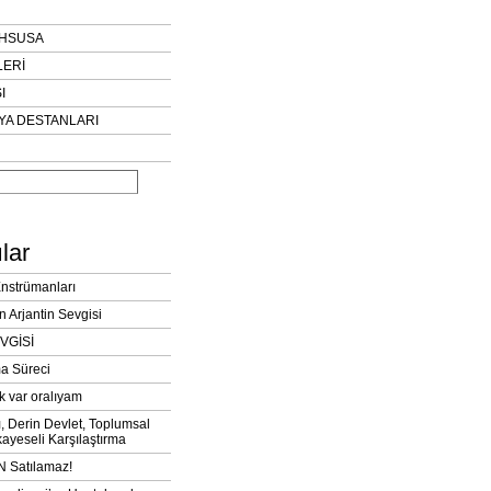
AHSUSA
LERİ
I
YA DESTANLARI
lar
Enstrümanları
n Arjantin Sevgisi
VGİSİ
a Süreci
k var oralıyam
ı, Derin Devlet, Toplumsal
ayeseli Karşılaştırma
 Satılamaz!