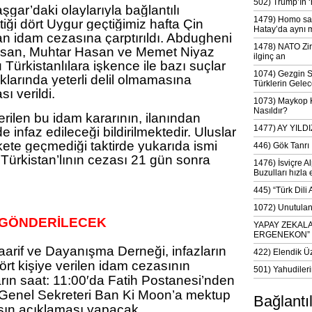
502) Trump’ın 
şgar’daki olaylarıyla bağlantılı
1479) Homo sap
ttiği dört Uygur geçtiğimiz hafta Çin
Hatay’da aynı 
an idam cezasına çarptırıldı. Abdugheni
1478) NATO Zir
asan, Muhtar Hasan ve Memet Niyaz
ilginç an
 Türkistanlılara işkence ile bazı suçlar
1074) Gezgin S
aklarında yeterli delil olmamasına
Türklerin Gelec
ı verildi.
1073) Maykop Kü
Nasıldır?
erilen bu idam kararının, ilanından
1477) AY YIL
de infaz edileceği bildirilmektedir. Uluslar
ete geçmediği taktirde yukarıda ismi
446) Gök Tanrı 
Türkistan’lının cezası 21 gün sonra
1476) İsviçre Al
Buzulları hızla 
445) “Türk Dili
1072) Unutulan 
 GÖNDERİLECEK
YAPAY ZEKAL
ERGENEKON”
arif ve Dayanışma Derneği, infazların
422) Elendik Ü
rt kişiye verilen idam cezasının
501) Yahudileri
yarın saat: 11:00′da Fatih Postanesi’nden
er Genel Sekreteri Ban Ki Moon’a mektup
Bağlantı
sın açıklaması yapacak.