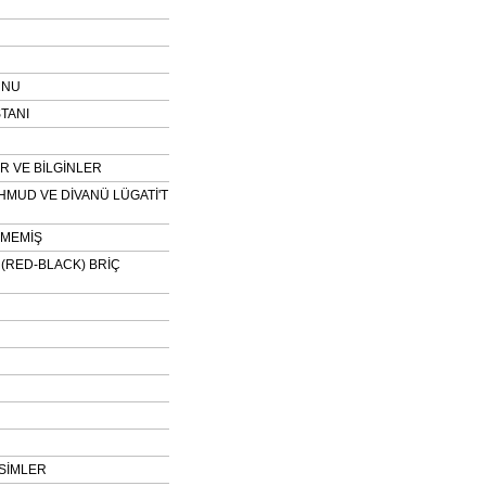
UNU
TANI
 VE BİLGİNLER
HMUD VE DİVANÜ LÜGATİ'T
NMEMİŞ
H (RED-BLACK) BRİÇ
SİMLER