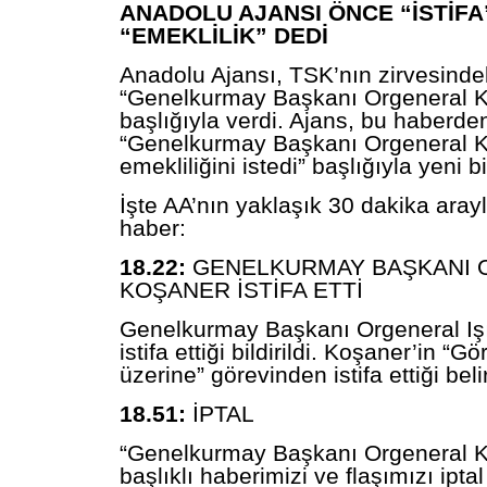
ANADOLU AJANSI ÖNCE “İSTİFA
“EMEKLİLİK” DEDİ
Anadolu Ajansı, TSK’nın zirvesind
“Genelkurmay Başkanı Orgeneral Koş
başlığıyla verdi. Ajans, bu haberde
“Genelkurmay Başkanı Orgeneral 
emekliliğini istedi” başlığıyla yeni bi
İşte AA’nın yaklaşık 30 dakika arayla
haber:
18.22:
GENELKURMAY
BAŞKANI
KOŞANER İSTİFA ETTİ
Genelkurmay
Başkanı Orgeneral Iş
istifa ettiği bildirildi. Koşaner’in “
üzerine” görevinden istifa ettiği belirt
18.51:
İPTAL
“Genelkurmay Başkanı Orgeneral Koş
başlıklı haberimizi ve flaşımızı ipta