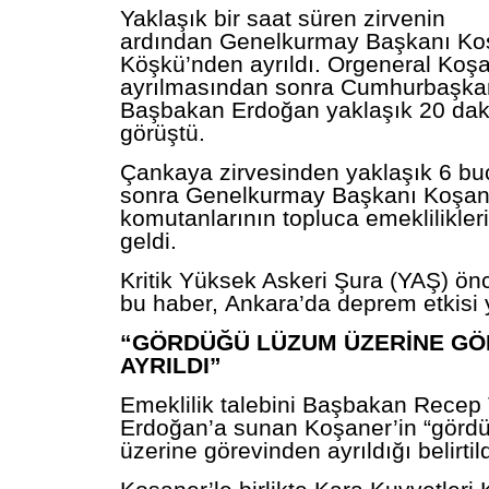
Yaklaşık bir saat süren zirvenin
ardından
Genelkurmay
Başkanı Ko
Köşkü’nden ayrıldı. Orgeneral Koşa
ayrılmasından sonra Cumhurbaşkan
Başbakan Erdoğan
yaklaşık 20 da
görüştü.
Çankaya zirvesinden yaklaşık 6 bu
sonra
Genelkurmay
Başkanı Koşan
komutanlarının topluca emeklilikleri
geldi.
Kritik Yüksek Askeri Şura (YAŞ) ön
bu
haber,
Ankara’da deprem etkisi y
“GÖRDÜĞÜ LÜZUM ÜZERİNE GÖ
AYRILDI”
Emeklilik talebini Başbakan Recep
Erdoğan’a sunan Koşaner’in “görd
üzerine görevinden ayrıldığı belirti