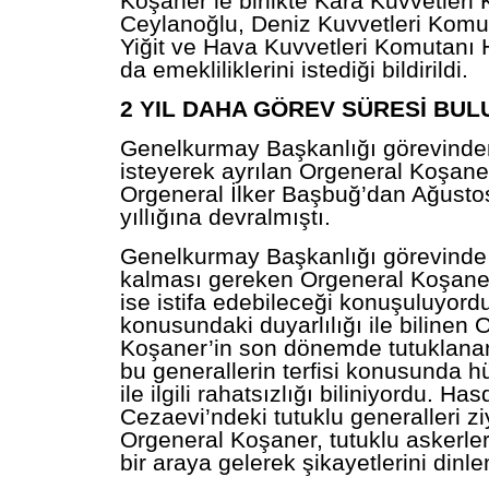
Koşaner’le birlikte Kara Kuvvetleri
Ceylanoğlu, Deniz Kuvvetleri Komu
Yiğit ve Hava Kuvvetleri Komutanı
da emekliliklerini istediği bildirildi.
2 YIL DAHA GÖREV SÜRESİ BU
Genelkurmay
Başkanlığı görevinden
isteyerek ayrılan Orgeneral Koşane
Orgeneral
İlker Başbuğ’dan Ağusto
yıllığına devralmıştı.
Genelkurmay
Başkanlığı görevinde 
kalması gereken Orgeneral Koşaner
ise istifa edebileceği konuşuluyordu
konusundaki duyarlılığı ile bilinen 
Koşaner’in son dönemde tutuklanan
bu generallerin terfisi konusunda 
ile ilgili rahatsızlığı biliniyordu. Has
Cezaevi’ndeki tutuklu generalleri z
Orgeneral Koşaner, tutuklu askerleri
bir araya gelerek şikayetlerini dinle