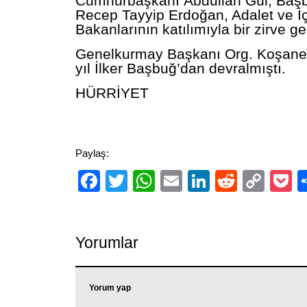
Cumhurbaşkanı
Abdullah Gül, Baş
Recep
Tayyip Erdoğan, Adalet ve İç
Bakanlarının katılımıyla bir zirve ger
Genelkurmay
Başkanı Org. Koşaner
yıl
İlker Başbuğ’dan devralmıştı.
HÜRRİYET
Paylaş:
Facebook
Twitter
WhatsApp
Email
LinkedIn
Reddit
Cop
P
Link
Yorumlar
Yorum yap