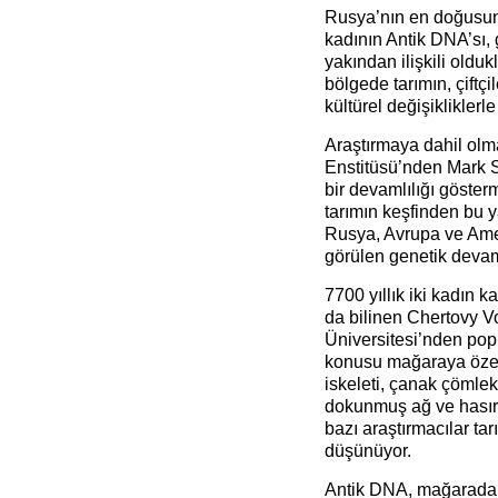
Rusya’nın en doğusund
kadının Antik DNA’sı
yakından ilişkili olduk
bölgede tarımın, çiftç
kültürel değişikliklerle
Araştırmaya dahil olm
Enstitüsü’nden Mark S
bir devamlılığı göster
tarımın keşfinden bu y
Rusya, Avrupa ve Amer
görülen genetik devaml
7700 yıllık iki kadın k
da bilinen Chertovy 
Üniversitesi’nden po
konusu mağaraya özel 
iskeleti, çanak çömlek
dokunmuş ağ ve hasır k
bazı araştırmacılar ta
düşünüyor.
Antik DNA, mağarada b