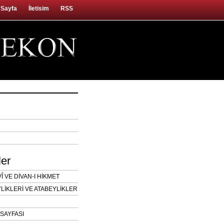
 Sayfa
İletisim
RSS
ler
 VE DİVAN-I HİKMET
LİKLERİ VE ATABEYLİKLER
SAYFASI