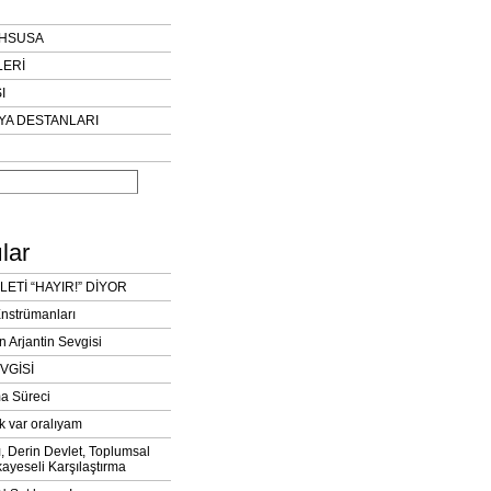
AHSUSA
LERİ
I
YA DESTANLARI
lar
LETİ “HAYIR!” DİYOR
Enstrümanları
n Arjantin Sevgisi
VGİSİ
a Süreci
k var oralıyam
ı, Derin Devlet, Toplumsal
ayeseli Karşılaştırma