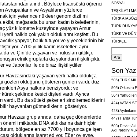
SOSYAL
kafataslarından alındı. Böylece lisansüstü öğrenci
 Avrupalıların ve Asyalıların yüzlerce
TEŞKİLAT-I M
mak için yeterince nükleer genom dizilimi
TÜRK ATASÖZ
a ekibi, mağarada bulunan kadın iskeletlerinin,
TÜRK DÜNYAS
aç yüz kilometre kuzeyinde yaşayan Amur
TÜRK VE DÜN
 yerli halkla çok yakın olduklarını keşfetti. Bu
cılık yapıyor, balık tutuyor ve yiyeceklerinin bir
TÜRKÇE
tiştiriyor. 7700 yıllık kadın iskeletleri aynı
Arama:
’da ve Çin’de yaşayan ve nüfusları gittikçe
nuşan etnik gruplarla da yakından ilişkili çıktı.
r ve Japonlar ile de biraz ilişkiliydiler.
Son Yazı
ur Havzasındaki yaşayan yerli halka oldukça
506) TÜRK MİL
i gözleri olduğunu gösteren genleri vardı; düz,
lt renkleri Asya halkına benziyordu; ve
505) Orkestra 
 kürek şeklinde kesici dişleri vardı. Ayrıca
504) Yahudileri
rı vardı. Bu da sütteki şekerleri sindiremediklerini
424) VATAN SE
lir hayvanları gütmediklerini gösteriyor.
423) Aydınlanm
Amur Havzası gruplarında, daha geç dönemlerde
447) Harda Tür
an önemli miktarda DNA aldıklarına dair hiçbir
503) Devlet Akl
durum, bölgede en az 7700 yıl boyunca gelişen
Akıl Nedir? Muk
rçası olduklarına işaret ediyor. Eğer öyleyse,