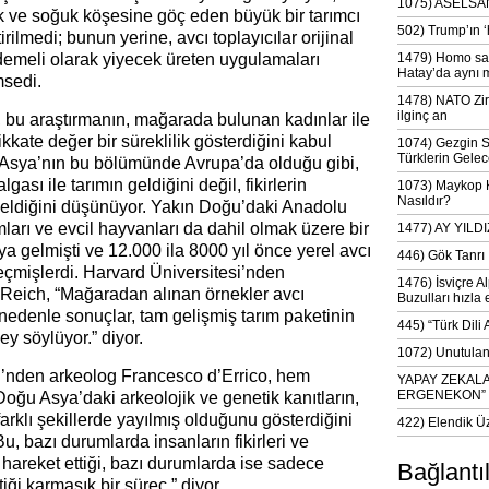
1075) ASELSAN
k ve soğuk köşesine göç eden büyük bir tarımcı
502) Trump’ın 
irilmedi; bunun yerine, avcı toplayıcılar orijinal
emeli olarak yiyecek üreten uygulamaları
1479) Homo sap
Hatay’da aynı 
msedi.
1478) NATO Zir
ilginç an
, bu araştırmanın, mağarada bulunan kadınlar ile
kkate değer bir süreklilik gösterdiğini kabul
1074) Gezgin S
Türklerin Gelec
r, Asya’nın bu bölümünde Avrupa’da olduğu gibi,
lgası ile tarımın geldiğini değil, fikirlerin
1073) Maykop Kü
Nasıldır?
geldiğini düşünüyor. Yakın Doğu’daki Anadolu
humları ve evcil hayvanları da dahil olmak üzere bir
1477) AY YIL
a gelmişti ve 12.000 ila 8000 yıl önce yerel avcı
446) Gök Tanrı 
geçmişlerdi. Harvard Üniversitesi’nden
1476) İsviçre Al
Reich, “Mağaradan alınan örnekler avcı
Buzulları hızla 
u nedenle sonuçlar, tam gelişmiş tarım paketinin
445) “Türk Dili
ey söylüyor.” diyor.
1072) Unutulan 
i’nden arkeolog Francesco d’Errico, hem
YAPAY ZEKAL
ERGENEKON”
oğu Asya’daki arkeolojik ve genetik kanıtların,
 farklı şekillerde yayılmış olduğunu gösterdiğini
422) Elendik Ü
u, bazı durumlarda insanların fikirleri ve
kte hareket ettiği, bazı durumlarda ise sadece
Bağlantı
tiği karmaşık bir süreç.” diyor.