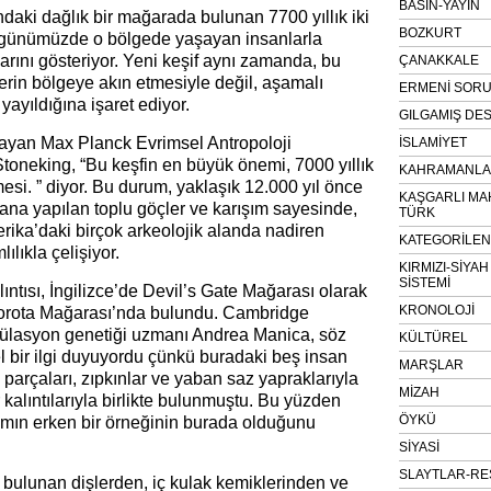
BASIN-YAYIN
aki dağlık bir mağarada bulunan 7700 yıllık iki
BOZKURT
, günümüzde o bölgede yaşayan insanlarla
larını gösteriyor. Yeni keşif aynı zamanda, bu
ÇANAKKALE
ilerin bölgeye akın etmesiyle değil, aşamalı
ERMENİ SOR
 yayıldığına işaret ediyor.
GILGAMIŞ DES
ayan Max Planck Evrimsel Antropoloji
İSLAMİYET
toneking, “Bu keşfin en büyük önemi, 7000 yıllık
KAHRAMANLAR
mesi. ” diyor. Bu durum, yaklaşık 12.000 yıl önce
KAŞGARLI MA
ana yapılan toplu göçler ve karışım sayesinde,
TÜRK
ika’daki birçok arkeolojik alanda nadiren
KATEGORİLE
ılıkla çelişiyor.
KIRMIZI-SİYA
SİSTEMİ
alıntısı, İngilizce’de Devil’s Gate Mağarası olarak
KRONOLOJİ
Vorota Mağarası’nda bulundu. Cambridge
pülasyon genetiği uzmanı Andrea Manica, söz
KÜLTÜREL
bir ilgi duyuyordu çünkü buradaki beş insan
MARŞLAR
 parçaları, zıpkınlar ve yaban saz yapraklarıyla
MİZAH
alıntılarıyla birlikte bulunmuştu. Bu yüzden
ÖYKÜ
rımın erken bir örneğinin burada olduğunu
SİYASİ
SLAYTLAR-RE
ulunan dişlerden, iç kulak kemiklerinden ve