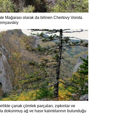
ate Mağarası olarak da bilinen Chertovy Vorota
ernyavskiy
irlikte çanak çömlek parçaları, zıpkınlar ve
la dokunmuş ağ ve hasır kalıntılarının bulunduğu