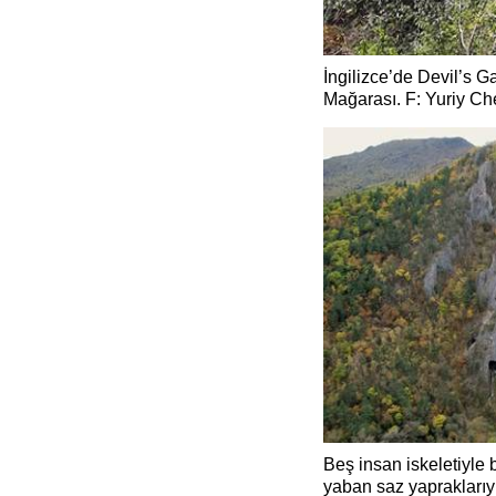
İngilizce’de Devil’s G
Mağarası. F: Yuriy Ch
Beş insan iskeletiyle b
yaban saz yapraklarıy