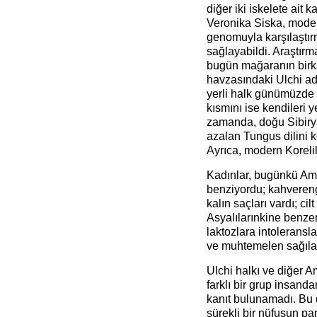
diğer iki iskelete ait 
Veronika Siska, modern
genomuyla karşılaştır
sağlayabildi. Araştırm
bugün mağaranın birk
havzasındaki Ulchi adlı
yerli halk günümüzde av
kısmını ise kendileri ye
zamanda, doğu Sibirya
azalan Tungus dilini ko
Ayrıca, modern Korelile
Kadınlar, bugünkü Am
benziyordu; kahvereng
kalın saçları vardı; ci
Asyalılarınkine benzer
laktozlara intoleransla
ve muhtemelen sağılabi
Ulchi halkı ve diğer 
farklı bir grup insand
kanıt bulunamadı. Bu 
sürekli bir nüfusun pa