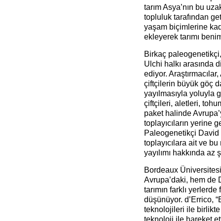
tarım Asya’nın bu uza
topluluk tarafından get
yaşam biçimlerine kad
ekleyerek tarımı beni
Birkaç paleogenetikçi
Ulchi halkı arasında di
ediyor. Araştırmacıla
çiftçilerin büyük göç da
yayılmasıyla yoluyla 
çiftçileri, aletleri, to
paket halinde Avrupa’y
toplayıcıların yerine 
Paleogenetikçi David 
toplayıcılara ait ve b
yayılımı hakkında az ş
Bordeaux Üniversites
Avrupa’daki, hem de D
tarımın farklı yerlerde
düşünüyor. d’Errico, “B
teknolojileri ile birli
teknoloji ile hareket et