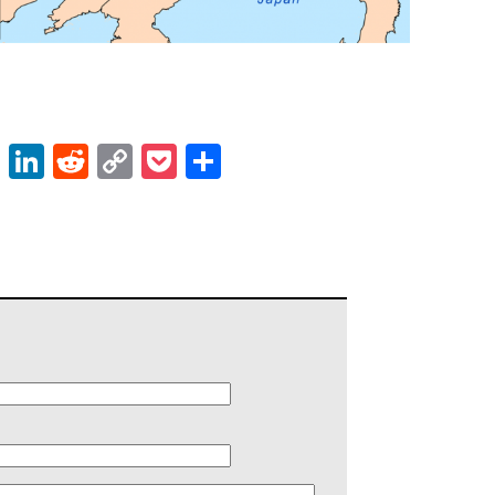
ok
er
atsApp
Email
LinkedIn
Reddit
Copy
Pocket
Share
Link