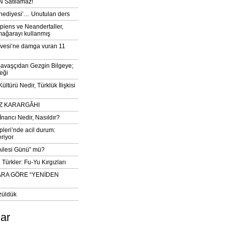
 Satılamaz!
‘hediyesi’… Unutulan ders
iens ve Neandertaller,
mağarayı kullanmış
vesi’ne damga vuran 11
avaşçıdan Gezgin Bilgeye;
eği
ltürü Nedir, Türklük İlişkisi
DIZ KARARGÂHI
İnancı Nedir, Nasıldır?
pleri’nde acil durum:
eriyor
 Ailesi Günü” mü?
Türkler: Fu-Yu Kırgızları
ARA GÖRE “YENİDEN
züldük
lar