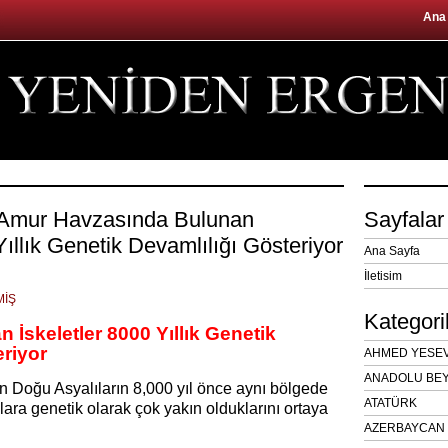
Ana
 Amur Havzasında Bulunan
Sayfalar
 Yıllık Genetik Devamlılığı Gösteriyor
Ana Sayfa
İletisim
MİŞ
Kategori
 İskeletler 8000 Yıllık Genetik
eriyor
AHMED YESEVÎ
ANADOLU BEY
n Doğu Asyalıların 8,000 yıl önce aynı bölgede
ATATÜRK
lara genetik olarak çok yakın olduklarını ortaya
AZERBAYCAN 