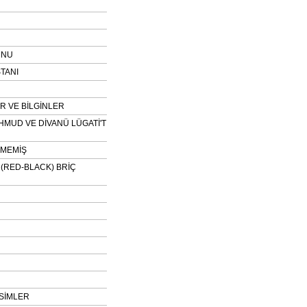
UNU
TANI
 VE BİLGİNLER
HMUD VE DİVANÜ LÜGATİ'T
NMEMİŞ
H (RED-BLACK) BRİÇ
SİMLER