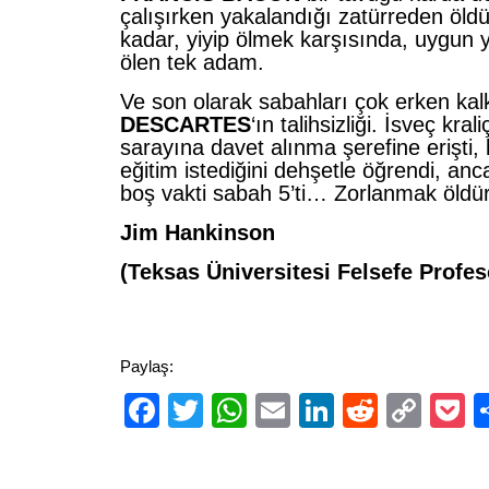
çalışırken yakalandığı zatürreden öldü
kadar, yiyip ölmek karşısında, uygun 
ölen tek adam.
Ve son olarak sabahları çok erken ka
DESCARTES
‘ın talihsizliği. İsveç kral
sarayına davet alınma şerefine erişti, 
eğitim istediğini dehşetle öğrendi, anc
boş vakti sabah 5’ti… Zorlanmak öldü
Jim Hankinson
(Teksas Üniversitesi Felsefe Profes
Paylaş:
Facebook
Twitter
WhatsApp
Email
LinkedIn
Reddit
Cop
P
Link