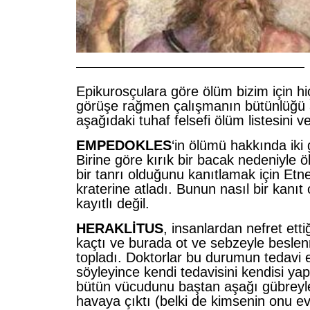
——————————————————————
Epikurosçulara göre ölüm bizim için hi
görüşe rağmen çalışmanın bütünlüğü 
aşağıdaki tuhaf felsefi ölüm listesini v
EMPEDOKLES
‘in ölümü hakkında iki 
Birine göre kırık bir bacak nedeniyle ö
bir tanrı olduğunu kanıtlamak için Et
kraterine atladı. Bunun nasıl bir kanıt
kayıtlı değil.
HERAKLİTUS
, insanlardan nefret etti
kaçtı ve burada ot ve sebzeyle besl
topladı. Doktorlar bu durumun tedavi
söyleyince kendi tedavisini kendisi ya
bütün vücudunu baştan aşağı gübreyle
havaya çıktı (belki de kimsenin onu e