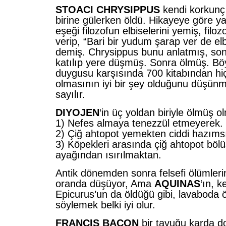
STOACI CHRYSIPPUS
kendi korkunç
birine gülerken öldü. Hikayeye göre yaş
eşeği filozofun elbiselerini yemiş, filo
verip, “Bari bir yudum şarap ver de elb
demiş. Chrysippus bunu anlatmış, so
katılıp yere düşmüş. Sonra ölmüş. Böy
duygusu karşısında 700 kitabından hi
olmasının iyi bir şey olduğunu düşünme
sayılır.
DIYOJEN
‘in üç yoldan biriyle ölmüş o
1) Nefes almaya tenezzül etmeyerek.
2) Çiğ ahtopot yemekten ciddi hazıms
3) Köpekleri arasında çiğ ahtopot böl
ayağından ısırılmaktan.
Antik dönemden sonra felsefi ölümlerin
oranda düşüyor, Ama
AQUINAS
‘ın, 
Epicurus’un da öldüğü gibi, lavaboda 
söylemek belki iyi olur.
FRANCIS BACON
bir tavuğu karda 