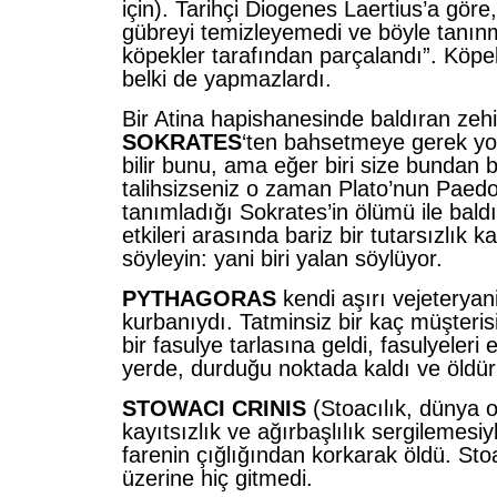
için). Tarihçi Diogenes Laertius’a göre
gübreyi temizleyemedi ve böyle tanın
köpekler tarafından parçalandı”. Köpe
belki de yapmazlardı.
Bir Atina hapishanesinde baldıran zeh
SOKRATES
‘ten bahsetmeye gerek y
bilir bunu, ama eğer biri size bundan
talihsizseniz o zaman Plato’nun Paedo
tanımladığı Sokrates’in ölümü ile baldı
etkileri arasında bariz bir tutarsızlık ka
söyleyin: yani biri yalan söylüyor.
PYTHAGORAS
kendi aşırı vejeteryan
kurbanıydı. Tatminsiz bir kaç müşteris
bir fasulye tarlasına geldi, fasulyeleri
yerde, durduğu noktada kaldı ve öldü
STOWACI CRINIS
(Stoacılık, dünya o
kayıtsızlık ve ağırbaşlılık sergilemesiyle
farenin çığlığından korkarak öldü. Sto
üzerine hiç gitmedi.