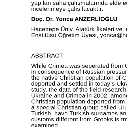
yapılan saha çalışmalarında elde ed
incelenmeye çalışılacaktır.
Doç. Dr. Yonca ANZERLİOĞLU
Hacettepe Üniv. Atatürk İlkeleri ve İ
Enstitüsü Öğretim Üyesi,
yonca@ha
ABSTRACT
While Crimea was seperated from
in consequence of Russian pressure
the native Christian population of 
deported and settled in today’s Ukra
study, the data of the field researc
Ukraine and Crimea in 2002, among 
Christian population deported from
a special Christian group called U
Turkish, have Turkish surnames an
customs different from Greeks is tr
examined.