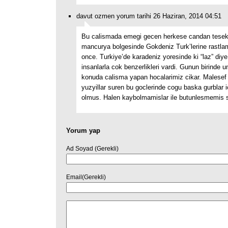
davut ozmen yorum tarihi 26 Haziran, 2014 04:51
Bu calismada emegi gecen herkese candan tesekku
mancurya bolgesinde Gokdeniz Turk’lerine rastlami
once. Turkiye’de karadeniz yoresinde ki “laz” diye 
insanlarla cok benzerlikleri vardi. Gunun birinde 
konuda calisma yapan hocalarimiz cikar. Malesef 
yuzyillar suren bu goclerinde cogu baska gurblar i
olmus. Halen kaybolmamislar ile butunlesmemis s
Yorum yap
Ad Soyad (Gerekli)
Email(Gerekli)