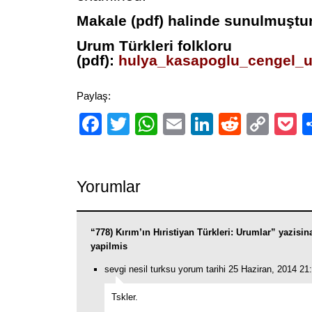
Makale (pdf) halinde sunulmuştu
Urum Türkleri folkloru
(pdf):
hulya_kasapoglu_cengel_ur
Paylaş:
Facebook
Twitter
WhatsApp
Email
LinkedIn
Reddit
Cop
P
Link
Yorumlar
“778) Kırım’ın Hıristiyan Türkleri: Urumlar” yazisi
yapilmis
sevgi nesil turksu yorum tarihi 25 Haziran, 2014 21
Tskler.