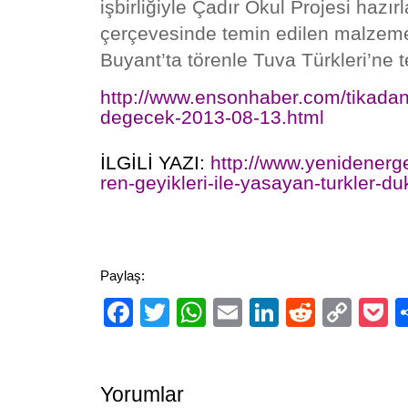
işbirliğiyle
Çadır Okul Projesi hazırl
çerçevesinde temin edilen malzem
Buyant’ta törenle Tuva Türkleri’ne t
http://www.ensonhaber.com/tikadan-
degecek-2013-08-13.html
İLGİLİ YAZI:
http://www.yenidener
ren-geyikleri-ile-yasayan-turkler-du
Paylaş:
Facebook
Twitter
WhatsApp
Email
LinkedIn
Reddit
Cop
P
Link
Yorumlar