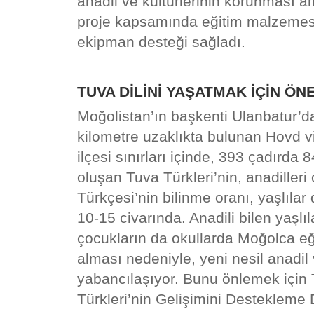
anadil ve kültürlerinin korunması
am
proje kapsamında eğitim malzemes
ekipman
desteği sağladı.
TUVA DİLİNİ YAŞATMAK İÇİN ÖN
Moğolistan’ın başkenti Ulanbatur’
kilometre uzaklıkta
bulunan Hovd vi
ilçesi sınırları içinde, 393 çadırda 
oluşan Tuva Türkleri’nin, anadilleri
Türkçesi’nin
bilinme oranı, yaşlılar
10-15 civarında. Anadili bilen
yaşlı
çocukların da okullarda Moğolca eğ
alması
nedeniyle, yeni nesil anadil
yabancılaşıyor. Bunu önlemek
için
Türkleri’nin Gelişimini Destekleme