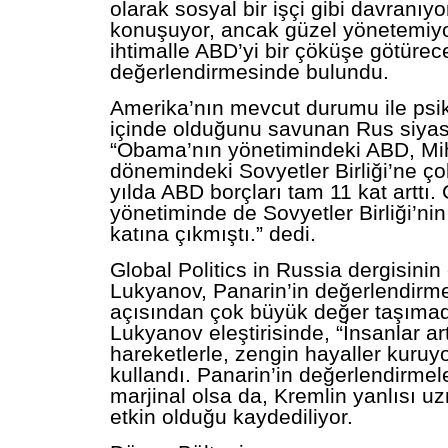
olarak sosyal bir işçi gibi davranıyo
konuşuyor, ancak güzel yönetemiyo
ihtimalle ABD’yi bir çöküşe götürec
değerlendirmesinde bulundu.
Amerika’nın mevcut durumu ile psik
içinde olduğunu savunan Rus siyase
“Obama’nın yönetimindeki ABD, Mi
dönemindeki Sovyetler Birliği’ne ço
yılda ABD borçları tam 11 kat arttı
yönetiminde de Sovyetler Birliği’nin
katına çıkmıştı.” dedi.
Global Politics in Russia dergisinin
Lukyanov, Panarin’in değerlendirme
açısından çok büyük değer taşımad
Lukyanov eleştirisinde, “İnsanlar art
hareketlerle, zengin hayaller kuruyor
kullandı. Panarin’in değerlendirmele
marjinal olsa da, Kremlin yanlısı u
etkin olduğu kaydediliyor.