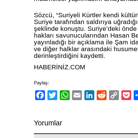
Sözcü, “Suriyeli Kürtler kendi kültürl
Suriye tarafından saldırıya uğradığı
şeklinde konuştu. Suriye’deki önde
hakları savunucularından Hasan Be
yayınladığı bir açıklama ile Şam id
ve diğer halklar arasındaki husumet
derinleştirdiğini kaydetti.
HABERİNİZ.COM
Paylaş:
Facebook
Twitter
WhatsApp
Email
LinkedIn
Reddit
Cop
P
Link
Yorumlar