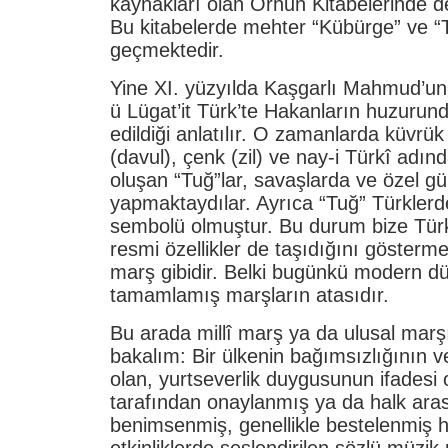
kaynakları olan Orhun Kitabelerinde d
Bu kitabelerde mehter “Kübürge” ve “
geçmektedir.
Yine XI. yüzyılda Kaşgarlı Mahmud’un 
ü Lügat’it Türk’te Hakanların huzurun
edildiği anlatılır. O zamanlarda küvrük
(davul), çenk (zil) ve nay-i Türkî adın
oluşan “Tuğ”lar, savaşlarda ve özel g
yapmaktaydılar. Ayrıca “Tuğ” Türklerd
sembolü olmuştur. Bu durum bize Türk
resmi özellikler de taşıdığını göstermek
marş gibidir. Belki bugünkü modern dü
tamamlamış marşların atasıdır.
Bu arada millî marş ya da ulusal marş
bakalım: Bir ülkenin bağımsızlığının 
olan, yurtseverlik duygusunun ifadesi
tarafından onaylanmış ya da halk ara
benimsenmiş, genellikle bestelenmiş hal
etkinliklerde seslendirilen sözlü müzik 