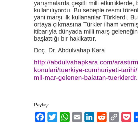
yarışmalarda çeşitli milli etkinliklerde
kullanılıyordu. Bu sebeple resmi tören
yani marşı ilk kullananlar Türklerdi. 
ortaya çıkmasına Türkler ilham vermişl
itibarıyla dünyada milli marş geleneğin
başlattığı bir hakikattır.
Doç. Dr. Abdulvahap Kara
http://abdulvahapkara.com/arastir
konulari/tuerkiye-cumhuriyeti-tarih
mll-mar-gelenen-balatan-tuerklerdr
Paylaş:
Facebook
Twitter
WhatsApp
Email
LinkedIn
Reddit
Cop
P
Link