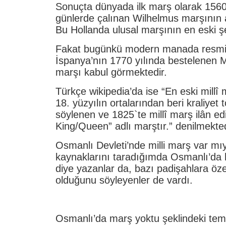
Sonuçta dünyada ilk marş olarak 1560’l
günlerde çalınan Wilhelmus marşının 
Bu Hollanda ulusal marşının en eski şek
Fakat bugünkü modern manada resmi 
İspanya’nın 1770 yılında bestelenen M
marşı kabul görmektedir.
Türkçe wikipedia’da ise “En eski millî 
18. yüzyılın ortalarından beri kraliyet 
söylenen ve 1825`te millî marş ilân e
King/Queen” adlı marştır.” denilmekted
Osmanlı Devleti’nde milli marş var mıy
kaynaklarını taradığımda Osmanlı’da 
diye yazanlar da, bazı padişahlara öze
olduğunu söyleyenler de vardı.
Osmanlı’da marş yoktu şeklindeki teme