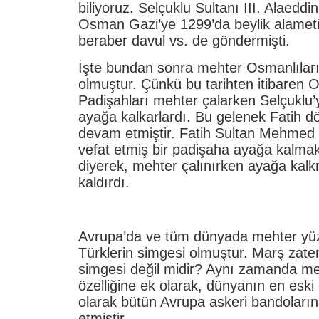
biliyoruz. Selçuklu Sultanı III. Alaedd
Osman Gazi’ye 1299’da beylik alameti 
beraber davul vs. de göndermişti.
İşte bundan sonra mehter Osmanlıların
olmuştur. Çünkü bu tarihten itibaren 
Padişahları mehter çalarken Selçuklu
ayağa kalkarlardı. Bu gelenek Fatih 
devam etmiştir. Fatih Sultan Mehmed “
vefat etmiş bir padişaha ayağa kalma
diyerek, mehter çalınırken ayağa kalk
kaldırdı.
Avrupa’da ve tüm dünyada mehter yüzy
Türklerin simgesi olmuştur. Marş zaten 
simgesi değil midir? Aynı zamanda me
özelliğine ek olarak, dünyanın en esk
olarak bütün Avrupa askeri bandoların
etmiştir.