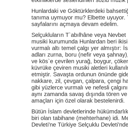
Hunlardaki ve Göktürklerdeki bahsetti
tanıma uymuyor mu? Elbette uyuyor. T
sayfalarını açmaya devam edelim.
Selçukluların T`abılhâne veya Nevbet
musiki kurumunda Hunlardan beri ikisi 
vurmalı altı temel çalgı yer almıştır: İ
adları zurna, boru (nefir veya şahnay),
ve kös`e çevrilen yurağ, boygur, çöke
küvrüke çeviren musiki aletleri kulla
etmiştir. Savaşta ordunun önünde gide
nakkare, zil, çevgan, çalpara, çengi h
gibi yüzlerce vurmalı ve nefesli çalgın
aynı zamanda savaş dışında tören ve
amaçları için özel olarak bestelenirdi.
Bütün İslam devletlerinde hükümdarlık
biri olan tabihane (mehterhane) idi. 
Devleti’ne Türkiye Selçuklu Devleti’nde