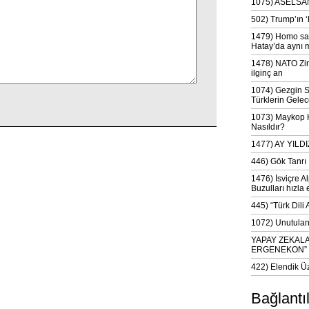
1075) ASELSAN
502) Trump’ın 
1479) Homo sap
Hatay’da aynı 
1478) NATO Zir
ilginç an
1074) Gezgin S
Türklerin Gelec
1073) Maykop Kü
Nasıldır?
1477) AY YIL
446) Gök Tanrı 
1476) İsviçre Al
Buzulları hızla 
445) “Türk Dili
1072) Unutulan 
YAPAY ZEKAL
ERGENEKON”
422) Elendik Ü
Bağlantı