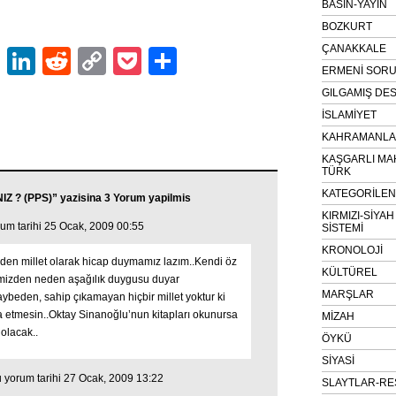
BASIN-YAYIN
BOZKURT
ÇANAKKALE
ok
er
atsApp
Email
LinkedIn
Reddit
Copy
Pocket
Share
ERMENİ SOR
Link
GILGAMIŞ DES
İSLAMİYET
KAHRAMANLAR
KAŞGARLI MA
TÜRK
KATEGORİLE
 ? (PPS)” yazisina 3 Yorum yapilmis
KIRMIZI-SİYA
um tarihi 25 Ocak, 2009 00:55
SİSTEMİ
KRONOLOJİ
den millet olarak hicap duymamız lazım..Kendi öz
KÜLTÜREL
emizden neden aşağılık duygusu duyar
MARŞLAR
kaybeden, sahip çıkamayan hiçbir millet yoktur ki
a etmesin..Oktay Sinanoğlu’nun kitapları okunursa
MİZAH
 olacak..
ÖYKÜ
SİYASİ
 yorum tarihi 27 Ocak, 2009 13:22
SLAYTLAR-RE