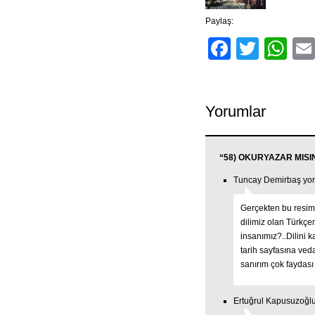
Paylaş:
Facebo
Twitt
Wh
Yorumlar
“58) OKURYAZAR MISINIZ
Tuncay Demirbaş yor
Gerçekten bu resim
dilimiz olan Türkç
insanımız?..Dilini 
tarih sayfasına ved
sanırım çok faydası
Ertuğrul Kapusuzoğlu