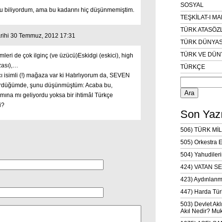
SOSYAL
nu biliyordum, ama bu kadarını hiç düşünmemiştim.
TEŞKİLAT-I M
TÜRK ATASÖZ
rihi 30 Temmuz, 2012 17:31
TÜRK DÜNYAS
TÜRK VE DÜN
eri de çok ilginç (ve üzücü)Eskidgi (eskici), high
ası),…
TÜRKÇE
 isimli (!) mağaza var ki Hatırlıyorum da, SEVEN
Arama:
ördüğümde, şunu düşünmüştüm: Acaba bu,
lamına mı geliyordu yoksa bir ihtimâl Türkçe
i?
Son Yazı
506) TÜRK MİL
505) Orkestra 
504) Yahudileri
424) VATAN SE
423) Aydınlanm
447) Harda Tür
503) Devlet Akl
Akıl Nedir? Muk