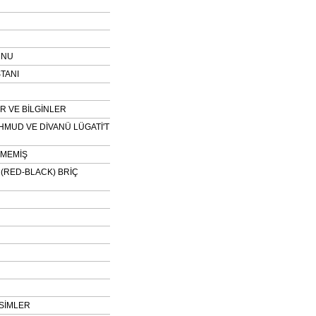
UNU
TANI
 VE BİLGİNLER
HMUD VE DİVANÜ LÜGATİ'T
NMEMİŞ
H (RED-BLACK) BRİÇ
SİMLER