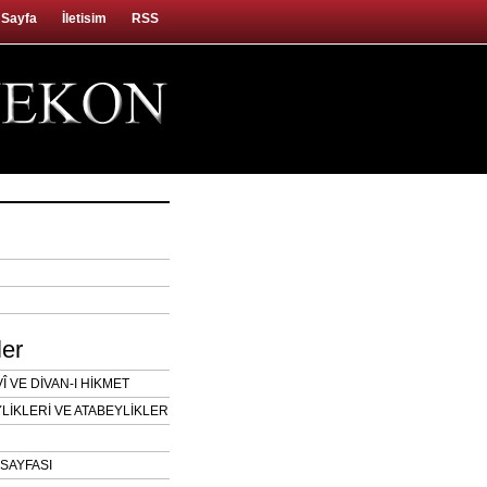
 Sayfa
İletisim
RSS
ler
 VE DİVAN-I HİKMET
LİKLERİ VE ATABEYLİKLER
SAYFASI