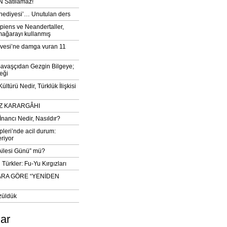
 Satılamaz!
‘hediyesi’… Unutulan ders
iens ve Neandertaller,
mağarayı kullanmış
vesi’ne damga vuran 11
avaşçıdan Gezgin Bilgeye;
eği
ltürü Nedir, Türklük İlişkisi
DIZ KARARGÂHI
İnancı Nedir, Nasıldır?
pleri’nde acil durum:
eriyor
 Ailesi Günü” mü?
Türkler: Fu-Yu Kırgızları
ARA GÖRE “YENİDEN
züldük
lar