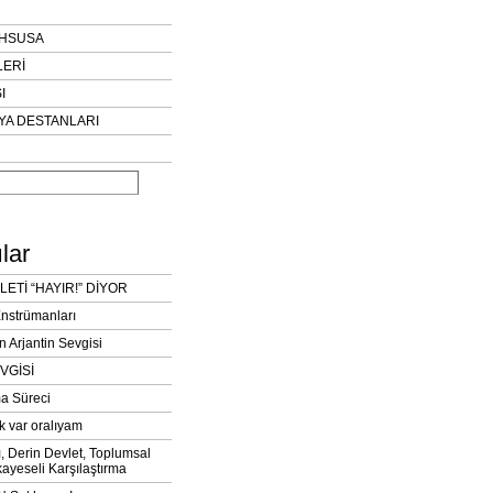
AHSUSA
LERİ
I
YA DESTANLARI
lar
LETİ “HAYIR!” DİYOR
Enstrümanları
n Arjantin Sevgisi
VGİSİ
a Süreci
k var oralıyam
ı, Derin Devlet, Toplumsal
ayeseli Karşılaştırma