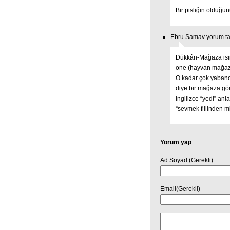
Bir pisliğin olduğu
Ebru Samav yorum ta
Dükkân-Mağaza isiml
one (hayvan mağaz
O kadar çok yabancı
diye bir mağaza g
İngilizce “yedi” an
“sevmek fiilinden m
Yorum yap
Ad Soyad (Gerekli)
Email(Gerekli)