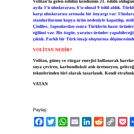
Volitan’la gelen ödülün kendisinin 21. ödülü olduğ
ayda 3’ü uluslararası, 6
’sı ulusal 9 ödül aldık. Tü
karşı
uluslararası arenada bir önyargı var. Uluslar
standartlarının kopya ürün nedeniyle kapatılıp, müh
Çinliler, Japonlardan sonra Türklerin hazır ürünle
eğilimi var. Biz özgür, yaratıcı ürünler yapabileceğ
çıktık. Farklı bir Türk imajı oluşturma düşüncesind
VOLİTAN NEDİR?
Volitan, güneş ve rüzgar enerjisi kullanarak hareket
suya çeviren, karbondioksit atık üretmeyen, geleceği
teknelerinden biri olarak tasarlandı. Kendi etrafınd
VATAN
Paylaş:
Facebook
Twitter
WhatsApp
Email
LinkedIn
Reddit
Cop
P
Link