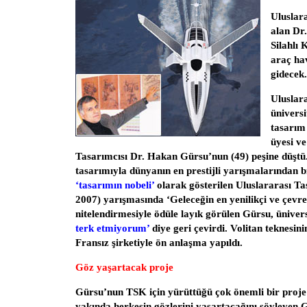
Uluslar
alan Dr
Silahlı 
araç ha
gidecek.
Uluslara
üniversi
tasarım
üyesi ve
Tasarımcısı Dr. Hakan Gürsu’nun (49) peşine düştü
tasarımıyla dünyanın en prestijli yarışmalarından b
‘tasarımın nobeli’
olarak gösterilen Uluslararası T
2007) yarışmasında ‘Geleceğin en yenilikçi ve çevrec
nitelendirmesiyle ödüle layık görülen Gürsu, üniversi
terk etmiyorum’
diye geri çevirdi. Volitan teknesini
Fransız şirketiyle ön anlaşma yapıldı.
Göz yaşartacak proje
Gürsu’nun TSK için yürüttüğü çok önemli bir proje
yakında herkesin gözlerini yaşartacağını söyleyen G