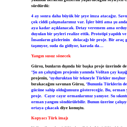
sürdürdü:
4 ay sonra daha büyük bir şeye imza atacağız. Sav
çok ciddi çalışmalarımız var. İşler bitti ama şu an
aya kadar açıklanacak. Detay veremem ama orduya
duyulan bir şeyleri realize ettik. Prototipi yapıldı ve
İnsanların gözlerinin dolacağı bir proje. Bir araç 
taşınıyor, suda da gidiyor, karada da…
Yangın susuz sönecek
Gürsu, bunların dışında bir başka proje üzerinde de ç
‘Şu an çalıştığım projenin yanında Volitan çay kaşığı
projenin,
‘uyduruktan bir tekneyle Türkler meşhur 
bırakacağını savunan Gürsu,
‘Bununla Türklerin de
gücüne sahip olduğumuzu göstereceğiz. Bu, orman y
proje. Cayır cayır ormanlarımız yanıyor. Su sıkıntı
orman yangını söndürülebilir. Bunun üzerine çalışı
ortaya çıkacak
diye
konuştu.
Kopyacı Türk imajı