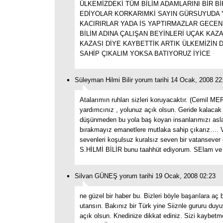
ÜLKEMİZDEKİ TÜM BİLİM ADAMLARINI BİR B
EDİYOLAR KORKARIMKİ SAYIN GÜRSUYUDA Y
KACIRIRLAR YADA İS YAPTIRMAZLAR GECEN
BİLİM ADINA ÇALIŞAN BEYİNLERİ UÇAK KAZ
KAZASI DİYE KAYBETTİK ARTIK ÜLKEMİZİN
SAHİP ÇIKALIM YOKSA BATIYORUZ İYİCE
Süleyman Hilmi Bilir yorum tarihi 14 Ocak, 2008 22
Atalarımın ruhları sizleri koruyacaktır. (Cemil MER
yardımcınız , yolunuz açık olsun. Geride kalacak 
düşünmeden bu yola baş koyan insanlarımızı asla
bırakmayız emanetlere mutlaka sahip çıkarız…. 
sevenleri koşulsuz kuralsız seven bir vatansever
S.HİLMİ BİLİR bunu taahhüt ediyorum. SElam ve 
Silvan GÜNEŞ yorum tarihi 19 Ocak, 2008 02:23
ne güzel bir haber bu. Bizleri böyle başarılara aç 
utansın. Bakınız bir Türk yine Siiznle gururu duy
açık olsun. Knedinize dikkat ediniz. Sizi kaybetm