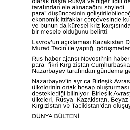
olarak başta Rusya ve diğer ilgili de
tarafından ele alınacağını söyledi. 
para” düşüncesinin geliştirilebilece
ekonomik ittifaklar çerçevesinde kul
ve bunun da küresel kriz karşısında
bir mesele olduğunu belirtti.
Lavrov’un açıklaması Kazakistan Dı
Murad Tacin ile yaptığı görüşmeden
Rus haber ajansı Novosti’nin haber
para” fikri Kırgızistan Cumhurbaşk
Nazarbayev tarafından gündeme get
Nazarbayev’in ayrıca Birleşik Avra
ülkelerinin ortak hesap oluşturmas
desteklediği biliniyor. Birleşik Avr
ülkeleri, Rusya, Kazakistan, Beyaz
Kırgızistan ve Tacikistan’dan oluşu
DÜNYA BÜLTENİ