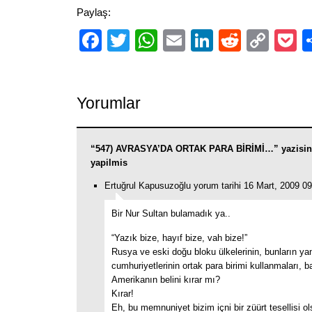
Paylaş:
Facebook
Twitter
WhatsApp
Email
LinkedIn
Reddit
Cop
P
Link
Yorumlar
“547) AVRASYA’DA ORTAK PARA BİRİMİ…” yazisin
yapilmis
Ertuğrul Kapusuzoğlu yorum tarihi 16 Mart, 2009 0
Bir Nur Sultan bulamadık ya..
“Yazık bize, hayıf bize, vah bize!”
Rusya ve eski doğu bloku ülkelerinin, bunların ya
cumhuriyetlerinin ortak para birimi kullanmaları, ba
Amerikanın belini kırar mı?
Kırar!
Eh, bu memnuniyet bizim içni bir züürt tesellisi ol