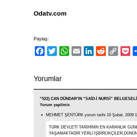
Odatv.com
Paylaş:
Facebook
Twitter
WhatsApp
Email
LinkedIn
Reddit
Cop
P
Link
Yorumlar
“522) CAN DÜNDAR’IN “SAİD-İ NURSİ” BELGESELİ!
Yorum yapilmis
MEHMET ŞENTÜRK yorum tarihi 10 Şubat, 2009 1
TÜRK DEVLETİ TARİHİNİN EN KARANLIK GÜN
YAŞAMAKTADIR.YERLİ İŞBİRLİKÇİLER,DÜNÜ