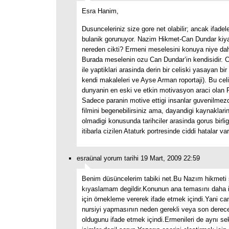
Esra Hanim,
Dusunceleriniz size gore net olabilir; ancak ifadele
bulanik gorunuyor. Nazim Hikmet-Can Dundar kiy
nereden cikti? Ermeni meselesini konuya niye dahi
Burada meselenin ozu Can Dundar’in kendisidir. C
ile yaptiklari arasinda derin bir celiski yasayan bir
kendi makaleleri ve Ayse Arman roportaji). Bu cel
dunyanin en eski ve etkin motivasyon araci ola
Sadece paranin motive ettigi insanlar guvenilmezd
filmini begenebilirsiniz ama, dayandigi kaynaklarin
olmadigi konusunda tarihciler arasinda gorus birlig
itibarla cizilen Ataturk portresinde ciddi hatalar var
esraünal yorum tarihi 19 Mart, 2009 22:59
Benim düsüncelerim tabiki net.Bu Nazım hikmeti s
kıyaslamam degildir.Konunun ana temasını daha i
için örnekleme vererek ifade etmek içindi.Yani ca
nursiyi yapmasının neden gerekli veya son derec
oldugunu ifade etmek içindi.Ermenileri de aynı se