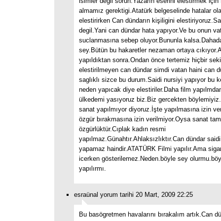
isimler degil sorun.Yazarın eserini elestirmek için 
almamız gerektigi.Atatürk belgeselinde hatalar ola
elestirirken Can dündarın kişiligini elestiriyoruz.S
degil.Yani can dündar hata yapıyor.Ve bu onun vat
suclanmasına sebep oluyor.Bununla kalsa.Dahada
sey.Bütün bu hakaretler nezaman ortaya cıkıyor.At
yapıldıktan sonra.Ondan önce tertemiz hiçbir seki
elestirilmeyen can dündar simdi vatan haini can 
saglıklı sizce bu durum.Saidi nursiyi yapıyor bu 
neden yapıcak diye elestiriler.Daha film yapılmda
ülkedemi yasıyoruz biz.Biz gercekten böylemiyiz
sanat yapılmıyor diyoruz.İşte yapılmasına izin ve
özgür bırakmasına izin verilmiyor.Oysa sanat tam
özgürlüktür.Cıplak kadın resmi
yapılmaz.Günahtır.Ahlaksızlıktır.Can dündar saidi
yapamaz haindir.ATATÜRK Filmi yapılır.Ama sigar
icerken gösterilemez.Neden.böyle sey olurmu.böy
yapılırmı.
esraünal yorum tarihi 20 Mart, 2009 22:25
Bu basögretmen havalarını bırakalım artık.Can d