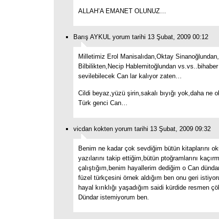
ALLAH’A EMANET OLUNUZ…
Barış AYKUL yorum tarihi 13 Şubat, 2009 00:12
Milletimiz Erol Manisalıdan,Oktay Sinanoğlundan,
Bilbilikten,Necip Hablemitoğlundan vs.vs..bihaber
sevilebilecek Can lar kalıyor zaten…
Cildi beyaz,yüzü şirin,sakalı bıyığı yok,daha ne o
Türk genci Can…
vicdan kokten yorum tarihi 13 Şubat, 2009 09:32
Benim ne kadar çok sevdiğim bütün kitaplarını 
yazılarını takip ettiğim,bütün ptoğramlarını kaçı
çalıştığım,benim hayallerim dediğim o Can dündar 
füzel türkçesini örnek aldığım ben onu geri istiy
hayal kırıklığı yaşadığım saidi kürdide resmen ç
Dündar istemiyorum ben.