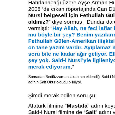
Hatırlanacağı üzere Ayşe Arman Hü
2008 ‘de çıkan röportajında Can Dü
Nursi belgeseli için Fethullah Gü
aldınız?
” diye sormuş, Dündar da 
vermişti: “
Hay Allah, ne feci lafla
mü böyle bir şey? Benim yazılar
Fethullah Gülen-Amerikan ilişkisi
on tane yazım vardır. Ayıplamaz 
soru bile ne kadar ağır geliyor. El
şey yok. Said-i Nursi’yle ilgilen
merak ediyorum
.”
Sonradan Bediüzzaman lakabının eklendiği Said-i Nu
adının Sait Okur
olduğu biliniyor.
Şimdi merak edilen soru şu:
Atatürk filmine “
Mustafa
” adını ko
Said-i Nursi filmine de “
Sait
” adını 