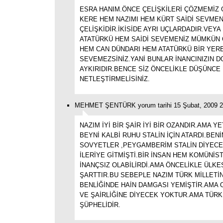
ESRA HANIM.ÖNCE ÇELİŞKİLERİ ÇÖZMEMİZ 
KERE HEM NAZIMI HEM KÜRT SAİDİ SEVMEN
ÇELİŞKİDİR.İKİSİDE AYRI UÇLARDADIR.VEYA
ATATÜRKÜ HEM SAİDİ SEVEMENİZ MÜMKÜN
HEM CAN DÜNDARI HEM ATATÜRKÜ BİR YER
SEVEMEZSİNİZ.YANİ BUNLAR İNANCINIZIN 
AYKIRIDIR.BENCE SİZ ÖNCELİKLE DÜŞÜNCE 
NETLEŞTİRMELİSİNİZ.
MEHMET ŞENTÜRK yorum tarihi 15 Şubat, 2009 2
NAZIM İYİ BİR ŞAİR İYİ BİR OZANDIR.AMA 
BEYNİ KALBİ RUHU STALİN İÇİN ATARDI.BEN
SOVYETLER ,PEYGAMBERİM STALİN DİYEC
İLERİYE GİTMİŞTİ.BİR İNSAN HEM KOMÜNİS
İNANÇSIZ OLABİLİRDİ.AMA ÖNCELİKLE ÜLKE
ŞARTTIR.BU SEBEPLE NAZIM TÜRK MİLLETİN
BENLİĞİNDE HAİN DAMGASI YEMİŞTİR.AMA 
VE ŞAİRLİĞİNE DİYECEK YOKTUR.AMA TÜR
ŞÜPHELİDİR.