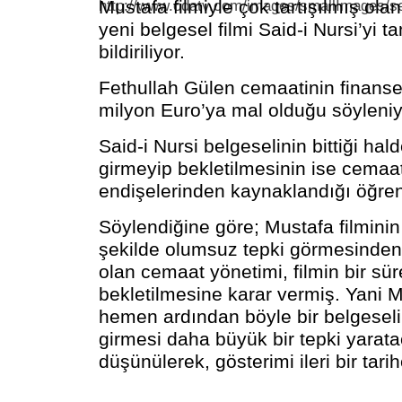
Mustafa filmiyle çok tartışılmış ol
yeni belgesel filmi Said-i Nursi’yi 
bildiriliyor.
Fethullah Gülen cemaatinin finanse e
milyon Euro’ya mal olduğu söyleniy
Said-i Nursi belgeselinin bittiği hal
girmeyip bekletilmesinin ise cemaa
endişelerinden kaynaklandığı öğreni
Söylendiğine göre; Mustafa filminin
şekilde olumsuz tepki görmesinden
olan cemaat yönetimi, filmin bir sü
bekletilmesine karar vermiş. Yani M
hemen ardından böyle bir belgesel
girmesi daha büyük bir tepki yarat
düşünülerek, gösterimi ileri bir tarih