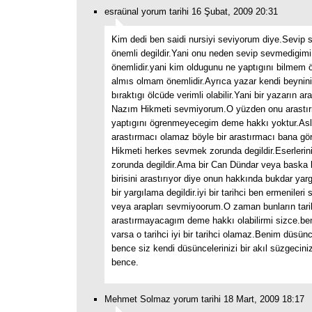
esraünal yorum tarihi 16 Şubat, 2009 20:31
Kim dedi ben saidi nursiyi seviyorum diye.Sevi
önemli degildir.Yani onu neden sevip sevmedigim
önemlidir.yani kim oldugunu ne yaptıgını bilmem ön
almıs olmam önemlidir.Ayrıca yazar kendi beynin
bıraktıgı ölcüde verimli olabilir.Yani bir yazarın a
Nazım Hikmeti sevmiyorum.O yüzden onu arastı
yaptıgını ögrenmeyecegim deme hakkı yoktur.Asla 
arastırmacı olamaz böyle bir arastırmacı bana g
Hikmeti herkes sevmek zorunda degildir.Eserleri
zorunda degildir.Ama bir Can Dündar veya baska b
birisini arastırıyor diye onun hakkında bukdar yar
bir yargılama degildir.iyi bir tarihci ben ermeniler
veya arapları sevmiyoorum.O zaman bunların tarih
arastırmayacagım deme hakkı olabilirmi sizce.be
varsa o tarihci iyi bir tarihci olamaz.Benim düsü
bence siz kendi düsüncelerinizi bir akıl süzgecini
bence.
Mehmet Solmaz yorum tarihi 18 Mart, 2009 18:17