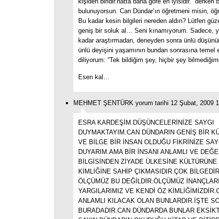
kişiden biridir.hatta bana göre en iyisidir.” derken 
bulunuyorsun. Can Dündar’ın öğretmeni misin, öğr
Bu kadar kesin bilgileri nereden aldın? Lütfen güz
geniş bir soluk al… Seni kınamıyorum. Sadece, yı
kadar araştırmadan, deneyden sonra ünlü düşünür
ünlü deyişini yaşamının bundan sonrasına temel 
diliyorum: “Tek bildiğim şey, hiçbir şey bilmediği
Esen kal…
MEHMET ŞENTÜRK yorum tarihi 12 Şubat, 2009 1
ESRA KARDEŞİM.DÜŞÜNCELERİNİZE SAYGI
DUYMAKTAYIM.CAN DÜNDARIN GENİŞ BİR K
VE BİLGE BİR İNSAN OLDUĞU FİKRİNİZE SAY
DUYARIM.AMA BİR İNSANI ANLAMLI VE DEĞE
BİLGİSİNDEN ZİYADE ÜLKESİNE KÜLTÜRÜNE 
KİMLİĞİNE SAHİP ÇIKMASIDIR.ÇOK BİLGEDİ
ÖLÇÜMÜZ BU DEĞİLDİR.ÖLÇÜMÜZ İNANÇLAR
YARGILARIMIZ VE KENDİ ÖZ KİMLİĞİMİZDİR
ANLAMLI KILACAK OLAN BUNLARDIR.İŞTE S
BURADADIR.CAN DÜNDARDA BUNLAR EKSİKT