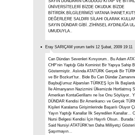
SAYIN DÜNDARIN OKUDUĞU KİTAP VE BİTİRD
ÜNİVERSİTELERİ BİZDE OKUDUK BİZDE
BİTİRDİK.BİLGİLERİMİZİ VATANA İHANET,KUT
DEĞERLERE SALDIRI SİLAHI OLARAK KULLA
SAYIN DÜNDAR GİBİ..ZİHİNSEL AYDINLIĞA U
UMUDUYLA..
Eray SARIÇAM yorum tarihi 12 Şubat, 2009 19:11
Can Dündarı Sevenleri Kınıyorum.. Bu Adam AT
CHP’nin Yaptığı Gibi Kominist Bir Yapıya Sahip Bi
Göstermiştir.. Aslında ATATÜRK Gerçek Bir TÜRK M
ve Bir Bozkurt’tur.. Bide Bu Can Dündar Zamanın
Başbuğ’umuz Alparslan TÜRKEŞ İçin İlk Başlard
İle Almanyanın Nazizmini Ülkemizde Hortlatmış 
Amerikan KontaGerillamı ne İse Onu Söylüyor.. 
DÜNDAR Kendisi Bir Amerikancı ve Gerçek TÜRK 
Kişileri Karalama Girişimlerinde Başarılı Oluyor 
Yayın Yaptığı Kanallar İlk Seyredilen Kanallar… 
Nursi Belgesi Kendisi İçin Hayırlı Olsun.. Burad
Said Nursiyi ATATÜRK’ten Daha Milliyetçi Gösteri
Şaşırmayın…