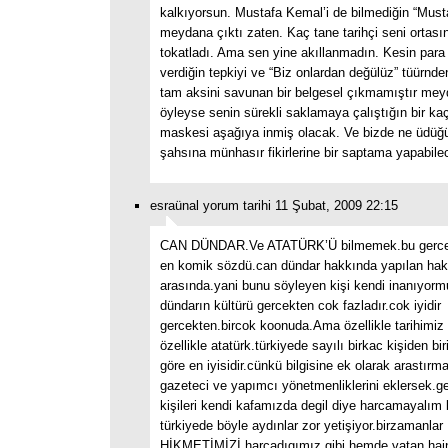
kalkıyorsun. Mustafa Kemal’i de bilmediğin “Musta
meydana çıktı zaten. Kaç tane tarihçi seni ortasın
tokatladı. Ama sen yine akıllanmadın. Kesin par
verdiğin tepkiyi ve “Biz onlardan değülüz” tüürnde
tam aksini savunan bir belgesel çıkmamıştır mey
öyleyse senin sürekli saklamaya çalıştığın bir k
maskesi aşağıya inmiş olacak. Ve bizde ne üdüğü 
şahsına münhasır fikirlerine bir saptama yapabile
esraünal yorum tarihi 11 Şubat, 2009 22:15
CAN DÜNDAR.Ve ATATÜRK’Ü bilmemek.bu gerc
en komik sözdü.can dündar hakkında yapılan haksı
arasında.yani bunu söyleyen kişi kendi inanıyor
dündarın kültürü gercekten cok fazladır.cok iyidir
gercekten.bircok koonuda.Ama özellikle tarihimiz 
özellikle atatürk.türkiyede sayılı birkac kişiden bir
göre en iyisidir.cünkü bilgisine ek olarak arastırm
gazeteci ve yapımcı yönetmenliklerini eklersek.g
kişileri kendi kafamızda degil diye harcamayalım
türkiyede böyle aydınlar zor yetişiyor.birzamanla
HİKMETİMİZİ harcadıgımız gibi.hemde vatan hain