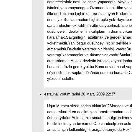
ögreteceksiniz nasıl belgesel yapacagını.Veya kim
isimleri yapamayacagını.Ozaman bircok film yapıl
ülkede.Topluma hiçbir katkısı olamayan.Katkısını b
denmiyor.Bunlara neden hiçbir tepki yok.Hayır bu
sanatı elestirmek kılıfının altında yapılmak isten
düsünceleri ideolojilerinin kalıplarının dısına cıkan
karalamak.Saygınlıgını azaltmak ve gercek amac
yoketmektir.Yani özgür düsünceyi hiçbir sekilde k
etmemektir.Devletin yarattıgı bir ideoloji vardır.Bu
yarattıgı kahramanlar ve düsmanlar vardır.Bunlar h
arastırılamaz.Ancak devletin istedigi kaynaklardan
buna bile fazla gerek yoktur.Bunu devlet nasıl yap
söyler.Gercek sapkın düsünce durumu burdadır.C
yüzden hedeftir.
esraünal yorum tarihi 20 Mart, 2009 22:37
Ugur Mumcu sizce neden öldürüldü?Skıncalı ve thli
acıga cıkartırken degilmi.yani arastırılmadan nede
üstüne yıkıldı.Aslında hic seriatcıları ilgilendirme
tehlikeli olmayan bir isimdi.O bazı ideoljilerin asl
amaclar için kullanıldıgını acıga cıkarıyordu.Peki 