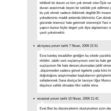
tehlikeli bir durum.ve kim yok etmek ister.Öyle v
duvarı arastırmak iteyen bir sekilde yok edilmesi 
bu yok etmek sadece öldürmek degildir.Bir insanın
yokedersiniz.maddi anlamda bitirirsiniz.Can dünd
gözünde önemsiz hale getirmek istenmiştir.Yani 
yapsın bunun hiçbir degeri yok diye algılanması is
çesit yoketmektir.
akınyasa yorum tarihi 7 Nisan, 2009 22:51
Esra kardeş tesadüfen girdiğim bu sitede yazdıkl
irkildim ,tabiki seni suçlamıyorum seni bu hale get
suçluyorum.Ne hale dersen;okumadan,tahlil etm
,düşünmeden sadece görsel ögelerle yada körü k
doğruluğunu araştırmadan başkalarının görüşlerini
sahiplenmek.Sana dostça bir tavsiye Uğur Mumcu’
düşünce sahibi olmadan fikir sahibi olma.
esraünal yorum tarihi 10 Nisan, 2009 21:41
Evet.Ben bu düsüncelerimi olusturrurken sizin dedi