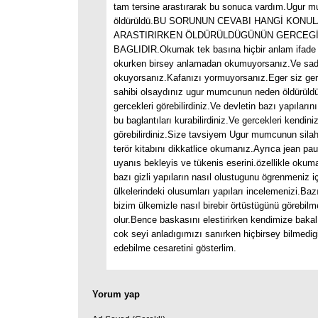
tam tersine arastırarak bu sonuca vardım.Ugur 
öldürüldü.BU SORUNUN CEVABI HANGİ KONUL
ARASTIRIRKEN ÖLDÜRÜLDÜGÜNÜN GERCEG
BAGLIDIR.Okumak tek basına hiçbir anlam ifade
okurken birsey anlamadan okumuyorsanız.Ve sa
okuyorsanız.Kafanızı yormuyorsanız.Eger siz gerc
sahibi olsaydınız ugur mumcunun neden öldürüldü
gercekleri görebilirdiniz.Ve devletin bazı yapıların
bu baglantıları kurabilirdiniz.Ve gercekleri kendini
görebilirdiniz.Size tavsiyem Ugur mumcunun silah
terör kitabını dikkatlice okumanız.Ayrıca jean paul
uyanıs bekleyis ve tükenis eserini.özellikle okum
bazı gizli yapıların nasıl olustugunu ögrenmeniz i
ülkelerindeki olusumları yapıları incelemenizi.Baz
bizim ülkemizle nasıl birebir örtüstügünü görebil
olur.Bence baskasını elestirirken kendimize baka
cok seyi anladıgımızı sanırken hiçbirsey bilmedig
edebilme cesaretini gösterlim.
Yorum yap