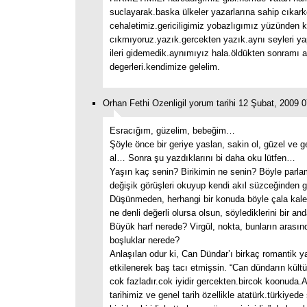
suclayarak.baska ülkeler yazarlarına sahip cıkark
cehaletimiz.gericiligimiz yobazlıgımız yüzünden k
cıkmıyoruz.yazık.gercekten yazık.aynı seyleri ya
ileri gidemedik.aynımıyız hala.öldükten sonramı 
degerleri.kendimize gelelim.
Orhan Fethi Ozenligil yorum tarihi 12 Şubat, 2009 
Esracığım, güzelim, bebeğim…
Şöyle önce bir geriye yaslan, sakin ol, güzel ve g
al… Sonra şu yazdıklarını bi daha oku lütfen…
Yaşın kaç senin? Birikimin ne senin? Böyle parl
değişik görüşleri okuyup kendi akıl süzceğinden g
Düşünmeden, herhangi bir konuda böyle çala kal
ne denli değerli olursa olsun, söylediklerini bir an
Büyük harf nerede? Virgül, nokta, bunların arasınd
boşluklar nerede?
Anlaşılan odur ki, Can Dündar’ı birkaç romantik 
etkilenerek baş tacı etmişsin. “Can dündarın kült
cok fazladır.cok iyidir gercekten.bircok koonuda.
tarihimiz ve genel tarih özellikle atatürk.türkiyede 