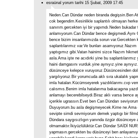
esraünal yorum tarihi 15 Şubat, 2009 17:45
Neden.Can Dündar neden biranda degişsin.Ben Ata
cok begendim.Kesinlikle saplantılı olmayan herkes 
sanırım.gercekten iyi bir yapımdı.Neden bukadar 
anlamıyorum.Can Dündar bence degişmedi.Aynı
bence bizim insanlarımızda sorun var.Gercekten 
saplantılarımız var.Ve bunları asamıyoruz.Nazım
yaptıgımız gibi.Vatan hainimi sizce Nazım hikme
asla.Ama işte ne acıdırki yine bu saplantılarımız
haini damgasını vurduk.yine aynıyız.yine aynıyız
düsünceye kelepce vuruyoruz.Düsüncesinden dol
yargılıyoruz.Bir yorumcuda aklı sıra ukalalık yap
imla hataları.Kücümseyerek yazdıklarımı.cvp ve
calısmıs.Benim imla hatalarıma bakacagına yazd
anlamayı becerebilseydi.Biraz aklı varsa bence ay
içerikle ugrassın.Evet ben Can Dündarı seviyoru
Duyuyorum.bu asla degişmeyecek.Kime ne.Ama
sevipte simdi sevmiyorum demek yaptıgı bir film
Dündara saygısızlıgın yanında özgür düsünceye 
olmamaktır.İkiyüzlülüktür.Can Dündar SAİDİ NU
yapmasın.gercekten bu düsünceyi ben anlayamıy