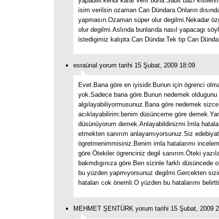
yapabilir.kendi karar verir buna.Sabit bazı kisilerim
isim verilsin ozaman Can Dündara.Onların dısınd
yapmasın.Ozaman süper olur degilmi.Nekadar özg
olur degilmi.Aslında bunlarıda nasıl yapacagı söyl
istedigimiz kalıpta Can Dündar.Tek tip Can Dünda
esraünal yorum tarihi 15 Şubat, 2009 18:09
Evet.Bana göre en iyisidir.Bunun için ögrenci ol
yok.Sadece bana göre.Bunun nedemek oldugunu
algılayabiliyormusunuz.Bana göre nedemek sizc
acıklayabilirim:benim düsünceme göre demek.Yan
düsünüyorum demek.Anlayabildinizmi.İmla hatalar
etmekten sanırım anlayamıyorsunuz.Siz edebiyat v
ögretmenimmisiniz.Benim imla hatalarımı incelem
göre.Ötekiler ögrenciniz degil sanırım.Öteki yazıl
bakmdıgınıza göre.Ben sizinle farklı düsüncede ol
bu yüzden yapmıyorsunuz degilmi.Gercekten sizin
hataları cok önemli.O yüzden bu hatalarımı belirtti
MEHMET ŞENTÜRK yorum tarihi 15 Şubat, 2009 2