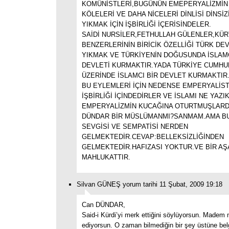
KOMÜNİSTLERİ,BUGÜNÜN EMEPERYALİZMİN
KÖLELERİ VE DAHA NİCELERİ DİNLİSİ DİNSİZ
YIKMAK İÇİN İŞBİRLİĞİ İÇERİSİNDELER.
SAİDİ NURSİLER,FETHULLAH GÜLENLER,KÜR
BENZERLERİNİN BİRİCİK ÖZELLİĞİ TÜRK DEV
YIKMAK VE TÜRKİYENİN DOĞUSUNDA İSLAMC
DEVLETİ KURMAKTIR.YADA TÜRKİYE CUMHU
ÜZERİNDE İSLAMCI BİR DEVLET KURMAKTI
BU EYLEMLERİ İÇİN NEDENSE EMPERYALİS
İŞBİRLİĞİ İÇİNDEDİRLER VE İSLAMI NE YAZIK
EMPERYALİZMİN KUCAĞINA OTURTMUŞLARD
DÜNDAR BİR MÜSLÜMANMI?SANMAM.AMA BU
SEVGİSİ VE SEMPATİSİ NERDEN
GELMEKTEDİR.CEVAP:BELLEKSİZLİĞİNDEN
GELMEKTEDİR.HAFIZASI YOKTUR.VE BİR AŞA
MAHLUKATTIR.
Silvan GÜNEŞ yorum tarihi 11 Şubat, 2009 19:18
Can DÜNDAR,
Said-i Kürdi’yi merk ettiğini söylüyorsun. Madem
ediyorsun. O zaman bilmediğin bir şey üstüne b