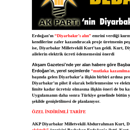
Erdoğan’ın
“Diyarbakır’ı alın”
emrini verdiği kurm
kendilerine zafer kazandıracak proje üretmenin peşin
ise, Diyarbakır Milletvekili Kurt’tan geldi. Kurt, D
ailelerin elektrik ücreti ödememesini önerdi
Akşam Gazetesi’nde yer alan habere göre Başb
Erdoğan’ın, yerel seçimlerde
“mutlaka kazanılma
başında gelen Diyarbakır’a ilişkin birbiri ardına pr
Diyarbakır’ın pilot il olarak belirlenmesine ve elektr
limite kadar ücretsiz olmasına ilişkin öneri de bu ka
Uygulamanın daha sonra Türkiye genelinde bütün y
şekilde genişletilmesi de planlanıyor.
ÖZEL İNDİRİMLİ TARİFE
AKP Diyarbakır Milletvekili Abdurrahman Kurt, D