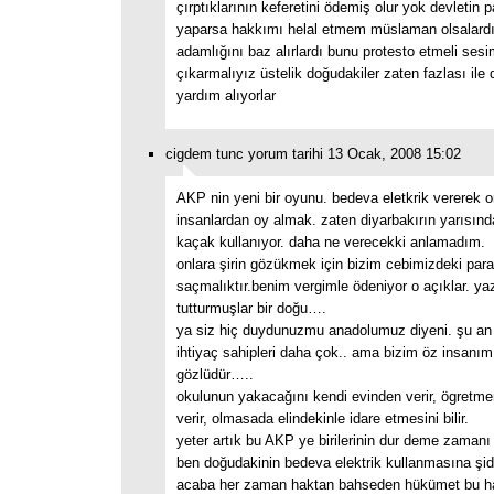
çırptıklarının keferetini ödemiş olur yok devletin 
yaparsa hakkımı helal etmem müslaman olsalardı
adamlığını baz alırlardı bunu protesto etmeli sesi
çıkarmalıyız üstelik doğudakiler zaten fazlası ile
yardım alıyorlar
cigdem tunc yorum tarihi 13 Ocak, 2008 15:02
AKP nin yeni bir oyunu. bedeva eletkrik vererek o
insanlardan oy almak. zaten diyarbakırın yarısınd
kaçak kullanıyor. daha ne verecekki anlamadım.
onlara şirin gözükmek için bizim cebimizdeki par
saçmalıktır.benim vergimle ödeniyor o açıklar. ya
tutturmuşlar bir doğu….
ya siz hiç duydunuzmu anadolumuz diyeni. şu an
ihtiyaç sahipleri daha çok.. ama bizim öz insanım
gözlüdür…..
okulunun yakacağını kendi evinden verir, ögretme
verir, olmasada elindekinle idare etmesini bilir.
yeter artık bu AKP ye birilerinin dur deme zamanı 
ben doğudakinin bedeva elektrik kullanmasına şid
acaba her zaman haktan bahseden hükümet bu ha