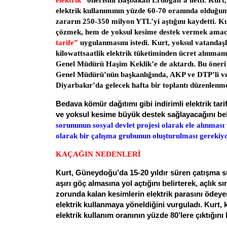
elektrik”
önerisini Başbakan Erdoğan’a iletti. Kurt
elektrik kullanımının yüzde 60-70 oranında olduğunu 
zararın 250-350 milyon YTL’yi aştığını kaydetti. K
çözmek, hem de yoksul kesime destek vermek ama
tarife”
uygulanmasını istedi. Kurt, yoksul vatandaş
kilowattsaatlik elektrik tüketiminden ücret alınma
Genel Müdürü Haşim Keklik’e de aktardı. Bu öner
Genel Müdürü’nün başkanlığında, AKP ve DTP’li vek
Diyarbakır’da gelecek hafta bir toplantı düzenlenmes
Bedava kömür dağıtımı gibi indirimli elektrik tar
ve yoksul kesime büyük destek sağlayacağını bel
sorununun sosyal devlet projesi olarak ele alınması
olarak bir çalışma grubunun oluşturulması gerekiy
KAÇAĞIN NEDENLERİ
Kurt, Güneydoğu’da 15-20 yıldır süren çatışma s
aşırı göç almasına yol açtığını belirterek, açlık s
zorunda kalan kesimlerin elektrik parasını ödeye
elektrik kullanmaya yöneldiğini vurguladı. Kurt,
elektrik kullanım oranının yüzde 80’lere çıktığını b