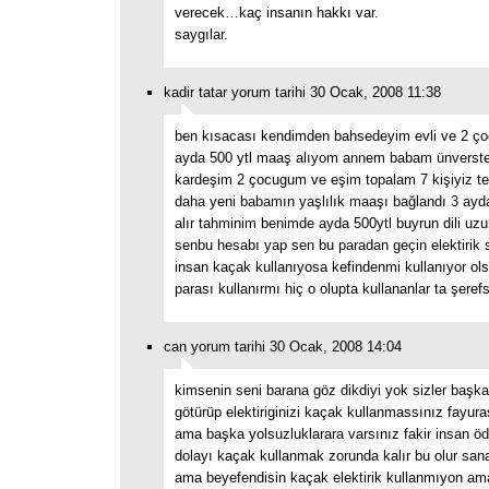
verecek…kaç insanın hakkı var.
saygılar.
kadir tatar yorum tarihi 30 Ocak, 2008 11:38
ben kısacası kendimden bahsedeyim evli ve 2 ç
ayda 500 ytl maaş alıyom annem babam ünverst
kardeşim 2 çocugum ve eşim topalam 7 kişiyiz t
daha yeni babamın yaşlılık maaşı bağlandı 3 ayda
alır tahminim benimde ayda 500ytl buyrun dili uz
senbu hesabı yap sen bu paradan geçin elektirik 
insan kaçak kullanıyosa kefindenmi kullanıyor o
parası kullanırmı hiç o olupta kullananlar ta şerefs
can yorum tarihi 30 Ocak, 2008 14:04
kimsenin seni barana göz dikdiyi yok sizler başka
götürüp elektiriginizi kaçak kullanmassınız fayura
ama başka yolsuzluklarara varsınız fakir insan 
dolayı kaçak kullanmak zorunda kalır bu olur sana
ama beyefendisin kaçak elektirik kullanmıyon a