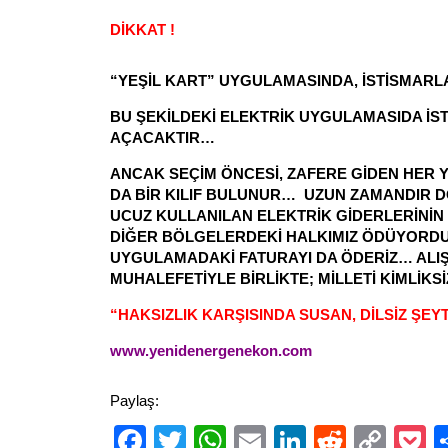
DİKKAT !
“YEŞİL KART” UYGULAMASINDA, İSTİSMARL
BU ŞEKİLDEKİ ELEKTRİK UYGULAMASIDA İS
AÇACAKTIR…
ANCAK SEÇİM ÖNCESİ, ZAFERE GİDEN HER 
DA BİR KILIF BULUNUR… UZUN ZAMANDIR 
UCUZ KULLANILAN ELEKTRİK GİDERLERİNİN 
DİĞER BÖLGELERDEKİ HALKIMIZ ÖDÜYORD
UYGULAMADAKİ FATURAYI DA ÖDERİZ… ALIŞ
MUHALEFETİYLE BİRLİKTE; MİLLETİ KİMLİKSİ
“HAKSIZLIK KARŞISINDA SUSAN, DİLSİZ ŞE
www.yenidenergenekon.com
Paylaş:
Facebook
Twitter
WhatsApp
Email
LinkedIn
Reddit
Cop
P