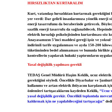
HIRSIZLIKTAN KURTARALIM
Kurt, vatandaşı hırsızlıktan kurtarmak gerektiğini b
yer verdi: Dar gelirli insanlarımıza yönelik enerji s
enerji tasarrufunu da beraberinde getirecek. Böylec
saatlik enerji tasarrufu da sağlanabilecek. Hepsind
elektrik hırsızlığı psikolojisinden kurtarılması söz 
Anayasamızın 5’inci maddesi gereği işsiz ve yoksul 
indirimli tarife uygulanması ve ayda 150-200 kilowa
tüketiminden bedel alınmaması ve bununla birlikte g
kontrollerin yapılarak hukuki yaptırımların uygul
Yasal değişiklik yapılması gerekli
TEDAŞ Genel Müdürü Haşim Keklik, ucuz elektrik iç
gerektiğini söyledi. Öncelikle Diyarbakır ve Şanlıur
kullanımı ve artan elektrik ihtiyacını karşılamak iç
önlemleri tartışacaklarını kaydeden Keklik,
“Ucuz v
yasal değişiklik gerekir. Öncelikli toplantıda mevcu
kaldırmak için ne yapılabileceğini tartışacağız”
dedi