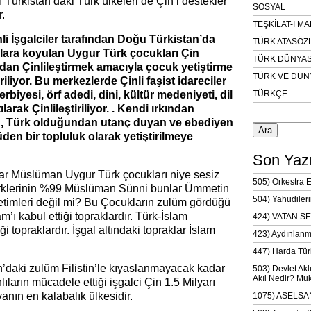
 Türkistan’daki Türk ülkeleri de Çin’i destekler
SOSYAL
.
TEŞKİLAT-I M
li İşgalciler tarafından Doğu Türkistan’da
TÜRK ATASÖZ
lara koyulan Uygur Türk çocukları Çin
TÜRK DÜNYAS
ndan Çinlileştirmek amacıyla çocuk yetiştirme
TÜRK VE DÜN
iliyor. Bu merkezlerde Çinli faşist idareciler
erbiyesi, örf adedi, dini, kültür medeniyeti, dil
TÜRKÇE
Arama:
arak Çinlileştiriliyor. . Kendi ırkından
n, Türk olduğundan utanç duyan ve ebediyen
üden bir topluluk olarak yetiştirilmeye
Son Yazı
ar Müslüman Uygur Türk çocukları niye sesiz
505) Orkestra 
rklerinin %99 Müslüman Sünni bunlar Ümmetin
504) Yahudileri
timleri değil mi? Bu Çocukların zulüm gördüğü
am’ı kabul ettiği topraklardır. Türk-İslam
424) VATAN SE
 topraklardır. İşgal altındaki topraklar İslam
423) Aydınlanm
447) Harda Tür
daki zulüm Filistin’le kıyaslanmayacak kadar
503) Devlet Akl
Akıl Nedir? Muk
ıların mücadele ettiği işgalci Çin 1.5 Milyarı
nın en kalabalık ülkesidir.
1075) ASELSAN