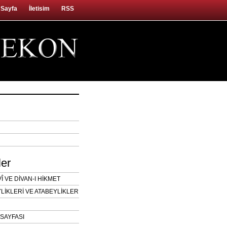
 Sayfa
İletisim
RSS
ler
 VE DİVAN-I HİKMET
LİKLERİ VE ATABEYLİKLER
SAYFASI