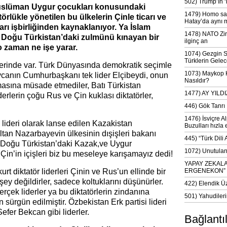
502) Trump’ın 
üslüman Uygur çocukları konusundaki
1479) Homo sap
törlükle yönetilen bu ülkelerin Çinle ticarı ve
Hatay’da aynı 
arı işbirliğinden kaynaklanıyor. Ya İslam
1478) NATO Zir
nin Doğu Türkistan’daki zulmünü kınayan bir
ilginç an
o zaman ne işe yarar.
1074) Gezgin S
Türklerin Gelec
erinde var. Türk Dünyasında demokratik seçimle
1073) Maykop Kü
ycanın Cumhurbaşkanı tek lider Elçibeydi, onun
Nasıldır?
lmasına müsade etmediler, Batı Türkistan
1477) AY YIL
derlerin çoğu Rus ve Çin kuklası diktatörler,
446) Gök Tanrı 
1476) İsviçre Al
lideri olarak lanse edilen Kazakistan
Buzulları hızla 
an Nazarbayevin ülkesinin dışişleri bakanı
445) “Türk Dili
Doğu Türkistan’daki Kazak,ve Uygur
1072) Unutulan 
 Çin’in içişleri biz bu meseleye karışamayız dedi!
YAPAY ZEKAL
t diktatör liderleri Çinin ve Rus’un ellinde bir
ERGENEKON”
ey değildirler, sadece koltuklarını düşünürler.
422) Elendik Ü
gerçek liderler ya bu diktatörlerin zindanına
501) Yahudileri
n sürgün edilmiştir. Özbekistan Erk partisi lideri
er Bekcan gibi liderler.
Bağlantı