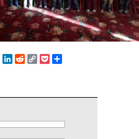
ok
er
atsApp
Email
LinkedIn
Reddit
Copy
Pocket
Share
Link