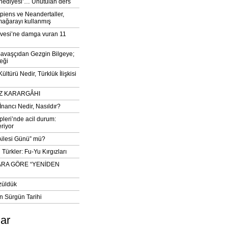
‘hediyesi’… Unutulan ders
iens ve Neandertaller,
mağarayı kullanmış
vesi’ne damga vuran 11
avaşçıdan Gezgin Bilgeye;
eği
ltürü Nedir, Türklük İlişkisi
DIZ KARARGÂHI
İnancı Nedir, Nasıldır?
pleri’nde acil durum:
eriyor
 Ailesi Günü” mü?
Türkler: Fu-Yu Kırgızları
ARA GÖRE “YENİDEN
züldük
n Sürgün Tarihi
lar