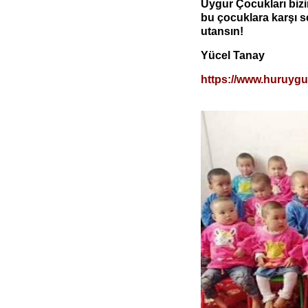
Uygur Çocukları bizim
bu çocuklara karşı se
utansın!
Yücel Tanay
https://www.huruyg