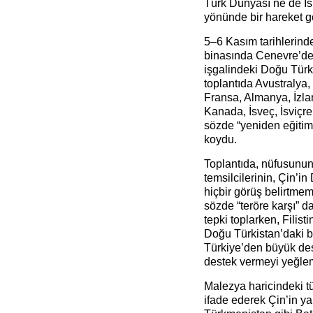
Türk Dünyası ne de İs
yönünde bir hareket g
5–6 Kasım tarihlerind
binasında Cenevre’dek
işgalindeki Doğu Türk
toplantıda Avustralya
Fransa, Almanya, İzla
Kanada, İsveç, İsviçre
sözde “yeniden eğitim”
koydu.
Toplantıda, nüfusunu
temsilcilerinin, Çin’
hiçbir görüş belirtmeme
sözde “teröre karşı” d
tepki toplarken, Filisti
Doğu Türkistan’daki b
Türkiye’den büyük dest
destek vermeyi yeğlem
Malezya haricindeki 
ifade ederek Çin’in yap