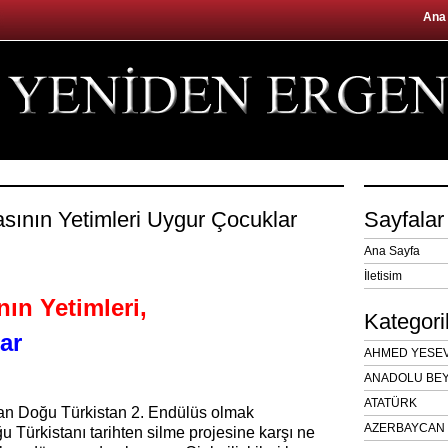
Ana
sının Yetimleri Uygur Çocuklar
Sayfalar
Ana Sayfa
İletisim
ın Yetimleri,
Kategori
ar
AHMED YESEVÎ
ANADOLU BEY
ATATÜRK
dan Doğu Türkistan 2. Endülüs olmak
AZERBAYCAN 
ğu Türkistanı tarihten silme projesine karşı ne