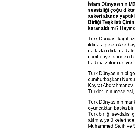
İslam Dünyasının M
sessizliği çoğu dikta
askeri alanda yaptıkl
Birliği Teşkilatı Çi
karar aldı mı? Hayır 
Türk Dünyası kağıt üz
iktidara gelen Azerba
da fazla iktidarda ka
cumhuriyetlerindeki li
halkına zulüm ediyor.
Türk Dünyasının bilge 
cumhurbaşkanı Nursult
Kayrat Abdrahmanov, 
Türkler’inin meselesi,
Türk Dünyasının mankur
oyuncaktan başka bir ş
Türk birliği sevdalısı 
atılmış, ya ülkelerinde
Muhammed Salih ve Sef