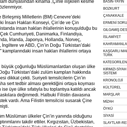
lam dünyasından kınama ,Çinle ilişkileri kesme
BASIN-YAYIN
özlenmiyor.
BOZKURT
ÇANAKKALE
e Birleşmiş Milletlerin (BM) Cenevre’deki
i İnsan Hakları Konseyi, Çin’de ve Çin
ERMENİ SOR
istanda insan hakları ihlallerinin konuşulduğu bu
GILGAMIŞ DES
, Çek Cumhuriyeti, Danimarka, Finlandiya,
İSLAMİYET
nda, İrlanda, Japonya, Hollanda, Norveç,
KAHRAMANLAR
, İngiltere ve ABD, Çin’in Doğu Türkistan’daki
 kamplarındaki insan hakları ihlallerini ortaya
KAŞGARLI MA
TÜRK
KATEGORİLE
n büyük çoğunluğu Müslümanlardan oluşan ülke
KIRMIZI-SİYA
in Doğu Türkistan’daki zulüm kampları hakkında
SİSTEMİ
si dikkat çekti. Suriyeli temsilcilerin Çin’in
KRONOLOJİ
aha sert tedbir alması gerektiğini ortaya koyması
KÜLTÜREL
n ise üye ülke sıfatıyla bu toplantıya katıldı ancak
askılara değinmedi. Halbuki Filistin davasına
MARŞLAR
ek vardı. Ama Filistin temsilcisi susarak Çine
MİZAH
işti.
ÖYKÜ
tüm Müslüman ülkeler Çin’in yanında olduğunu
SİYASİ
tırımlarını takdir ettiler. Kırgızıstan, Üzbekistan,
SLAYTLAR-RE