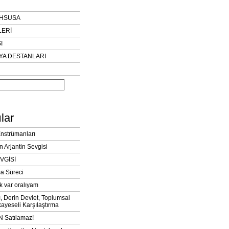
AHSUSA
LERİ
I
YA DESTANLARI
lar
Enstrümanları
n Arjantin Sevgisi
VGİSİ
a Süreci
k var oralıyam
ı, Derin Devlet, Toplumsal
ayeseli Karşılaştırma
 Satılamaz!