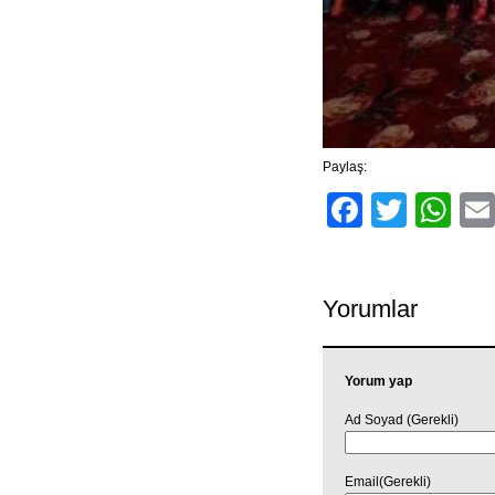
Paylaş:
Facebo
Twitt
Wh
Yorumlar
Yorum yap
Ad Soyad (Gerekli)
Email(Gerekli)