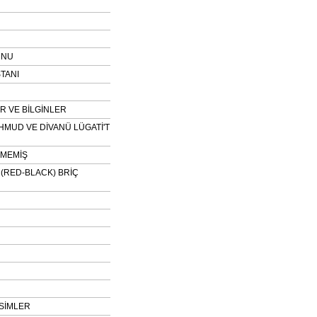
UNU
TANI
 VE BİLGİNLER
HMUD VE DİVANÜ LÜGATİ'T
NMEMİŞ
H (RED-BLACK) BRİÇ
SİMLER