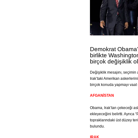
Demokrat Obama’n
birlikte Washingto
birçok değişiklik 
Değişiklik mesajını, seçimi
Irak’taki Amerikan askerlerinin
birçok konuda yapmayı vaat et
AFGANİSTAN
Obama, Irak’tan çekeceği ask
ekleyeceğini belirtti. Ayrıc
topraklarındaki üst düzey terö
bulundu.
IRAK