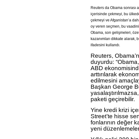
Reuters da Obama sonrası anal
içerisinde çekmeyi, bu ülke
çekmeyi ve Afganistan’a daha 
oy veren seçmen, bu vaadini
Obama, son gelişmeleri, özell
kazanımları dikkate alarak, 
ifadesini kullandı.
Reuters, Obama’n
duyurdu: “Obama,
ABD ekonomisinde
arttırılarak ekon
edilmesini amaçlay
Başkan George Bu
yasalaştırılmazsa
paketi geçirebilir.
Yine kredi krizi i
Street’te hisse sen
fonlarının değer 
yeni düzenlemeler