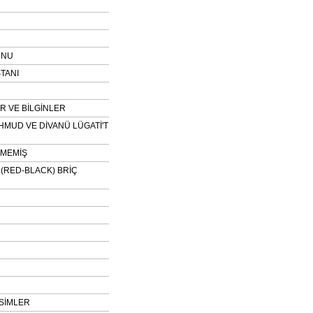
UNU
TANI
 VE BİLGİNLER
HMUD VE DİVANÜ LÜGATİ'T
NMEMİŞ
H (RED-BLACK) BRİÇ
SİMLER