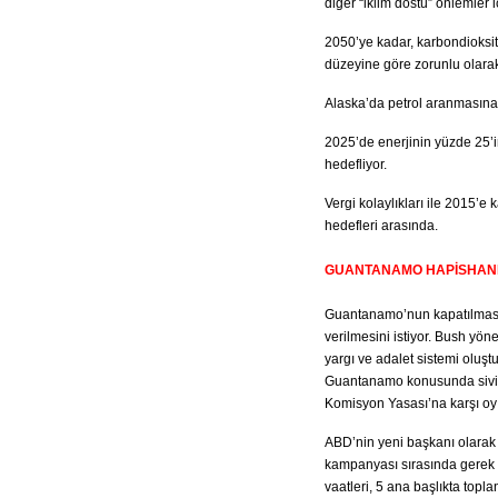
diğer “iklim dostu” önlemler iç
2050’ye kadar, karbondioksit
düzeyine göre zorunlu olara
Alaska’da petrol aranmasına k
2025’de enerjinin yüzde 25’i
hedefliyor.
Vergi kolaylıkları ile 2015’e
hedefleri arasında.
GUANTANAMO HAPİSHAN
Guantanamo’nun kapatılması ve
verilmesini istiyor. Bush yö
yargı ve adalet sistemi oluş
Guantanamo konusunda sivil 
Komisyon Yasası’na karşı oy 
ABD’nin yeni başkanı olarak
kampanyası sırasında gerek 
vaatleri, 5 ana başlıkta toplan