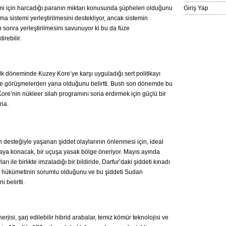
i için harcadığı paranın miktarı konusunda şüpheleri olduğunu
Giriş Yap
nma sistemi yerleştirilmesini destekliyor, ancak sistemin
 sonra yerleştirilmesini savunuyor ki bu da füze
irebilir.
k döneminde Kuzey Kore’ye karşı uyguladığı sert politikayı
le görüşmelerden yana olduğunu belirtti. Bush son dönemde bu
Kore’nin nükleer silah programını sona erdirmek için güçlü bir
ana.
desteğiyle yaşanan şiddet olaylarının önlenmesi için, ideal
a konacak, bir uçuşa yasak bölge öneriyor. Mayıs ayında
 ile birlikte imzaladığı bir bildiride, Darfur’daki şiddeti kınadı
 hükümetinin sorumlu olduğunu ve bu şiddeti Sudan
 belirtti.
rjisi, şarj edilebilir hibrid arabalar, temiz kömür teknolojisi ve