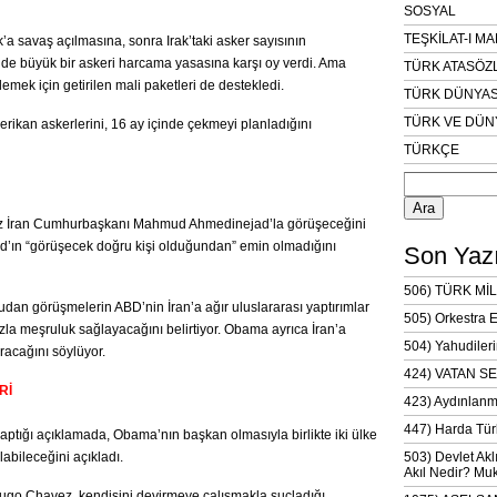
SOSYAL
TEŞKİLAT-I M
 savaş açılmasına, sonra Irak’taki asker sayısının
07’de büyük bir askeri harcama yasasına karşı oy verdi. Ama
TÜRK ATASÖZ
mek için getirilen mali paketleri de destekledi.
TÜRK DÜNYAS
TÜRK VE DÜN
rikan askerlerini, 16 ay içinde çekmeyi planladığını
TÜRKÇE
Arama:
uz İran Cumhurbaşkanı Mahmud Ahmedinejad’la görüşeceğini
d’ın “görüşecek doğru kişi olduğundan” emin olmadığını
Son Yazı
506) TÜRK MİL
ğrudan görüşmelerin ABD’nin İran’a ağır uluslararası yaptırımlar
505) Orkestra 
zla meşruluk sağlayacağını belirtiyor. Obama ayrıca İran’a
504) Yahudileri
racağını söylüyor.
424) VATAN SE
Rİ
423) Aydınlanm
447) Harda Tür
ptığı açıklamada, Obama’nın başkan olmasıyla birlikte iki ülke
ılabileceğini açıkladı.
503) Devlet Akl
Akıl Nedir? Muk
go Chavez, kendisini devirmeye çalışmakla suçladığı