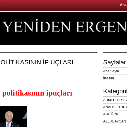
Ana
POLİTİKASININ İP UÇLARI
Sayfalar
Ana Sayfa
İletisim
Kategori
 politikasının
ipuçları
AHMED YESEVÎ
ANADOLU BEY
ATATÜRK
AZERBAYCAN 