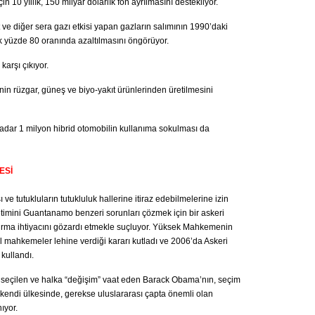
in 10 yıllık, 150 milyar dolarlık fon ayrılmasını destekliyor.
 ve diğer sera gazı etkisi yapan gazların salımının 1990’daki
k yüzde 80 oranında azaltılmasını öngörüyor.
arşı çıkıyor.
nin rüzgar, güneş ve biyo-yakıt ürünlerinden üretilmesini
 kadar 1 milyon hibrid otomobilin kullanıma sokulması da
ESİ
 tutukluların tutukluluk hallerine itiraz edebilmelerine izin
netimini Guantanamo benzeri sorunları çözmek için bir askeri
turma ihtiyacını gözardı etmekle suçluyor. Yüksek Mahkemenin
mahkemeler lehine verdiği kararı kutladı ve 2006’da Askeri
kullandı.
 seçilen ve halka “değişim” vaat eden Barack Obama’nın, seçim
kendi ülkesinde, gerekse uluslararası çapta önemli olan
ıyor.