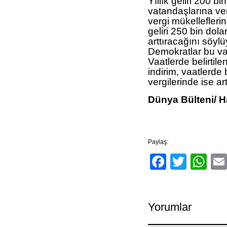
Yıllık geliri 200 b
vatandaşlarına ver
vergi mükelleflerin
geliri 250 bin dola
arttıracağını söy
Demokratlar bu vaa
Vaatlerde belirtil
indirim, vaatlerde 
vergilerinde ise art
Dünya Bülteni/ H
Paylaş:
Facebo
Twitt
Wh
Yorumlar