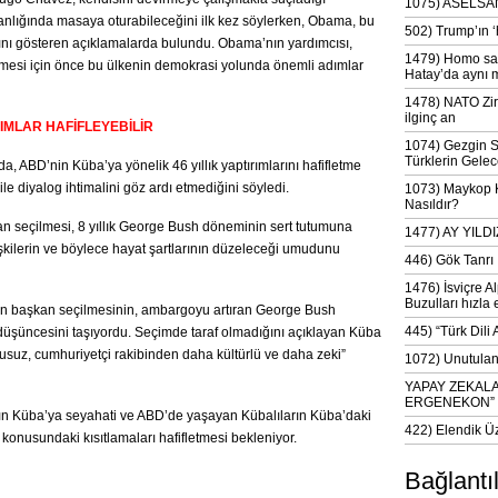
1075) ASELSAN
lığında masaya oturabileceğini ilk kez söylerken, Obama, bu
502) Trump’ın 
nı gösteren açıklamalarda bulundu. Obama’nın yardımcısı,
1479) Homo sap
lişmesi için önce bu ülkenin demokrasi yolunda önemli adımlar
Hatay’da aynı 
1478) NATO Zir
ilginç an
IMLAR HAFİFLEYEBİLİR
1074) Gezgin S
Türklerin Gelec
ABD’nin Küba’ya yönelik 46 yıllık yaptırımlarını hafifletme
le diyalog ihtimalini göz ardı etmediğini söyledi.
1073) Maykop Kü
Nasıldır?
n seçilmesi, 8 yıllık George Bush döneminin sert tutumuna
1477) AY YIL
lişkilerin ve böylece hayat şartlarının düzeleceği umudunu
446) Gök Tanrı 
1476) İsviçre Al
Buzulları hızla 
in başkan seçilmesinin, ambargoyu artıran George Bush
445) “Türk Dili
düşüncesini taşıyordu. Seçimde taraf olmadığını açıklayan Küba
suz, cumhuriyetçi rakibinden daha kültürlü ve daha zeki”
1072) Unutulan 
YAPAY ZEKAL
ERGENEKON”
rın Küba’ya seyahati ve ABD’de yaşayan Kübalıların Küba’daki
422) Elendik Ü
konusundaki kısıtlamaları hafifletmesi bekleniyor.
Bağlantı