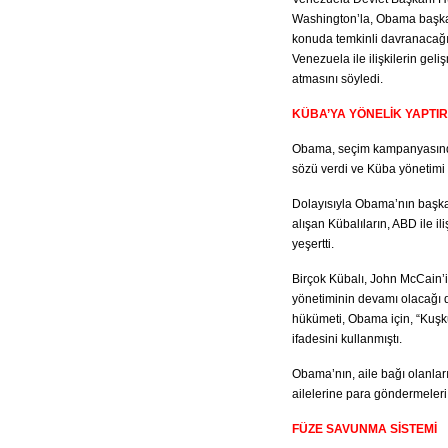
Washington’la, Obama başkan
konuda temkinli davranacağı
Venezuela ile ilişkilerin ge
atmasını söyledi.
KÜBA’YA YÖNELİK YAPTIR
Obama, seçim kampanyasında, 
sözü verdi ve Küba yönetimi i
Dolayısıyla Obama’nın başka
alışan Kübalıların, ABD ile i
yeşertti.
Birçok Kübalı, John McCain’
yönetiminin devamı olacağı 
hükümeti, Obama için, “Kuşku
ifadesini kullanmıştı.
Obama’nın, aile bağı olanla
ailelerine para göndermeleri 
FÜZE SAVUNMA SİSTEMİ