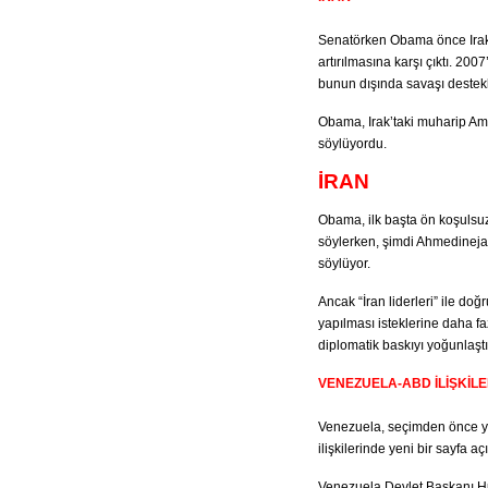
Senatörken Obama önce Irak’a
artırılmasına karşı çıktı. 20
bunun dışında savaşı destekle
Obama, Irak’taki muharip Ame
söylüyordu.
İRAN
Obama, ilk başta ön koşuls
söylerken, şimdi Ahmedineja
söylüyor.
Ancak “İran liderleri” ile do
yapılması isteklerine daha fa
diplomatik baskıyı yoğunlaştı
VENEZUELA-ABD İLİŞKİLE
Venezuela, seçimden önce ya
ilişkilerinde yeni bir sayfa aç
Venezuela Devlet Başkanı Hu