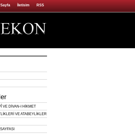
 Sayfa
İletisim
RSS
ler
 VE DİVAN-I HİKMET
LİKLERİ VE ATABEYLİKLER
SAYFASI