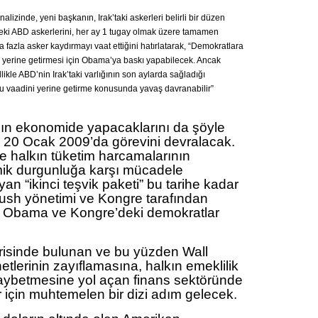
izinde, yeni başkanın, Irak’taki askerleri belirli bir düzen
deki ABD askerlerini, her ay 1 tugay olmak üzere tamamen
fazla asker kaydırmayı vaat ettiğini hatırlatarak, “Demokratlara
 yerine getirmesi için Obama’ya baskı yapabilecek. Ancak
ikle ABD’nin Irak’taki varlığının son aylarda sağladığı
bu vaadini yerine getirme konusunda yavaş davranabilir”
ın ekonomide yapacaklarını da şöyle
 20 Ocak 2009’da görevini devralacak.
 halkın tüketim harcamalarının
omik durgunluğa karşı mücadele
an “ikinci teşvik paketi” bu tarihe kadar
sh yönetimi ve Kongre tarafından
, Obama ve Kongre’deki demokratlar
çerisinde bulunan ve bu yüzden Wall
etlerinin zayıflamasına, halkın emeklilik
kaybetmesine yol açan finans sektöründe
 için muhtemelen bir dizi adım gelecek.