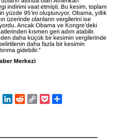
in doların altında olan Amerikan
gi indirimi vaat etmişti. Bu kesim, toplam
in yüzde 95’ini oluşturuyor. Obama, yıllık
rın üzerinde olanların vergilerini ise
lüyordu. Ancak Obama ve Kongre’deki
tlerinden kısmen geri adım atabilir.
enden daha küçük bir kesimin vergilerinde
belirtilenin daha fazla bir kesimin
tırıma gidebilir.”
aber Merkezi
ok
er
atsApp
Email
LinkedIn
Reddit
Copy
Pocket
Share
Link