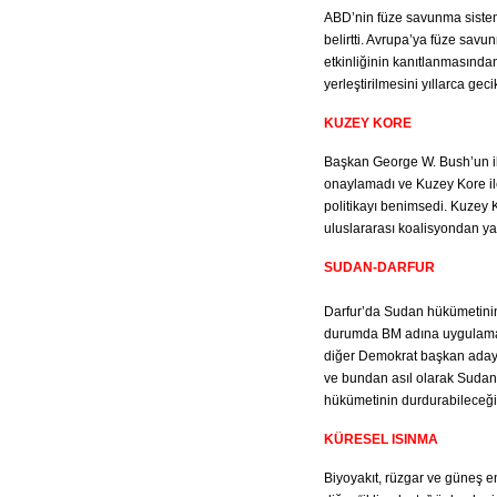
ABD’nin füze savunma sistem
belirtti. Avrupa’ya füze savu
etkinliğinin kanıtlanmasından
yerleştirilmesini yıllarca gecikt
KUZEY KORE
Başkan George W. Bush’un il
onaylamadı ve Kuzey Kore i
politikayı benimsedi. Kuzey 
uluslararası koalisyondan y
SUDAN-DARFUR
Darfur’da Sudan hükümetinin 
durumda BM adına uygulamay
diğer Demokrat başkan adayları
ve bundan asıl olarak Sudan
hükümetinin durdurabileceğini
KÜRESEL ISINMA
Biyoyakıt, rüzgar ve güneş ene