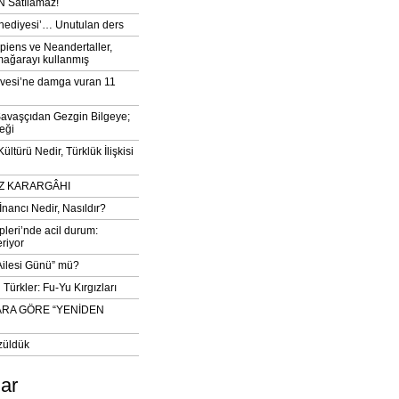
 Satılamaz!
‘hediyesi’… Unutulan ders
iens ve Neandertaller,
mağarayı kullanmış
vesi’ne damga vuran 11
avaşçıdan Gezgin Bilgeye;
eği
ltürü Nedir, Türklük İlişkisi
DIZ KARARGÂHI
İnancı Nedir, Nasıldır?
pleri’nde acil durum:
eriyor
 Ailesi Günü” mü?
Türkler: Fu-Yu Kırgızları
ARA GÖRE “YENİDEN
züldük
lar