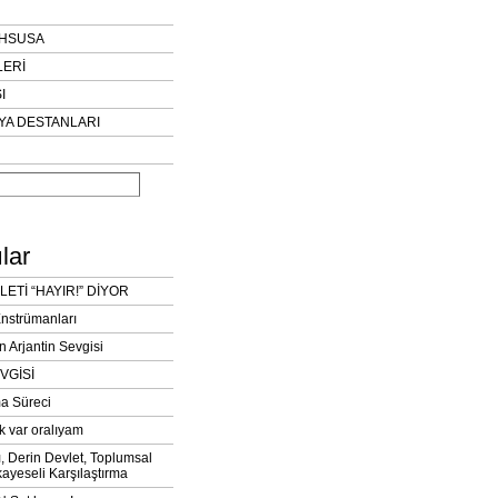
AHSUSA
LERİ
I
YA DESTANLARI
lar
LETİ “HAYIR!” DİYOR
Enstrümanları
n Arjantin Sevgisi
VGİSİ
a Süreci
k var oralıyam
ı, Derin Devlet, Toplumsal
ayeseli Karşılaştırma