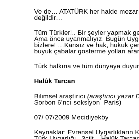
Ve de… ATATÜRK her halde mezarı
değildir…
Tüm Türkler!.. Bir şeyler yapmak g
Ama önce uyanmalıyız. Bugün Uygu
bizlere! …Kansız ve hak, hukuk ç
büyük çabalar gösterme yolları ar
Türk halkına ve tüm dünyaya duyur
Halûk Tarcan
Bilimsel araştırıcı
(araştırıcı yazar
Sorbon 6’ncı seksiyon- Paris)
07/ 07/2009 Mecidiyeköy
Kaynaklar: Evrensel Uygarlıkların 
Türk Uygarlığı, 3cilt – Halûk Tarca