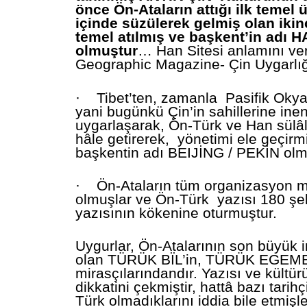
önce Ön-Ataların attığı ilk temel
içinde süzülerek gelmiş olan ikinc
temel
atılmış ve başkent’in adı 
olmuştur
… Han Sitesi anlamını ver
Geographic Magazine- Çin Uygarlığı
·
Tibet’ten, zamanla Pasifik Okya
yani bugünkü Çin’in sahillerine i
uygarlaşarak, Ön-Türk ve Han sülâle
hâle getirerek, yönetimi ele geçirm
başkentin adı BEIJİNG / PEKİN olm
·
Ön-Ataların tüm organizasyon m
olmuşlar ve Ön-Türk yazısı 180 şekl
yazısının kökenine oturmuştur.
Uygurlar, Ön-Atalarının son büyük 
olan TÜRÜK BÏL’in, TÜRÜK EGEM
mirasçılarındandır. Yazısı ve kültür
dikkatini çekmiştir, hattâ bazı tarihç
Türk olmadıklarını iddia bile etmişler