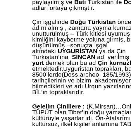
paylaşılmış ve
Batı
Türkistan ile
D
adları ortaya çıkmıştır.
Çin işgalinde
Doğu Türkistan
önce
adını almış , zamana yayma kurnazl
unutturulmuş – Türk kitlesi uyumuş
kimliğini kaybetme yoluna girmiş, bi
düşürülmüş –sonuçta İşgal
altındaki
UYGURİSTAN
ya da Çin
Türkistan’ına
SİNCAN
adı verilmi
yurt
demek olan bu ad
Çin kurnazl
etmektedir.Uyguristan toprakları, b
8500’lerde(Doss.archeo. 185/1993) 
tarihçilerinin ve bizim akademisye
bilmedikleri ve adı Urqun yazıtlar
BÏL’in topraklarıdır.
Gelelim Çinlilere :
(K.Mirşan)…Onl
TÜPÜT olan Tibet’in doğu yamaçla
kültürüyle yaşarlar idi. Ön-Atalarım
kültürsüz, ilkel kişiler anlamına TA