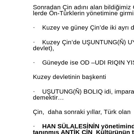
Sonradan Çin adını alan bildiğimiz 
lerde Ön-Türklerin yönetimine girmi
·
Kuzey ve güney Çin’de iki ayrı 
·
Kuzey Çin’de UŞUNTUNG(Ñ) UY
devlet),
·
Güneyde ise OD –UDI RIQIN 
Kuzey devletinin başkenti
·
UŞUTUNG(Ñ) BOLIQ idi, imparato
demektir…
Çin, daha sonraki yıllar, Türk olan
·
HAN SÜLALESİNİN yönetimin
tanınmış ANTİK ÇİN Kültürünün t