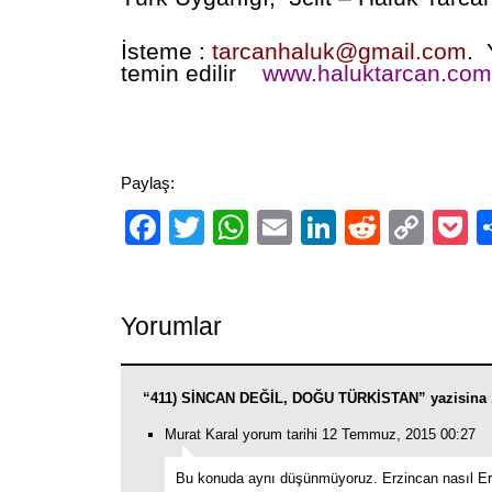
İsteme :
tarcanhaluk@gmail.com
. 
temin edilir
www.haluktarcan.com
Paylaş:
Facebook
Twitter
WhatsApp
Email
LinkedIn
Reddit
Cop
P
Link
Yorumlar
“411) SİNCAN DEĞİL, DOĞU TÜRKİSTAN” yazisina 
Murat Karal yorum tarihi 12 Temmuz, 2015 00:27
Bu konuda aynı düşünmüyoruz. Erzincan nasıl E