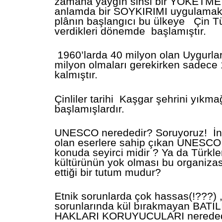
zamana yaygın sinsi bir YOKETME 
anlamda bir SOYKIRIMI uygulamakt
plânın başlangıcı bu ülkeye Çin Tü
verdikleri dönemde başlamıştır.
1960’larda 40 milyon olan Uygurla
milyon olmaları gerekirken sadece
kalmıştır.
Çinliler tarihi Kaşgar şehrini yıkm
başlamışlardır.
UNESCO nerededir? Soruyoruz! İns
olan eserlere sahip çıkan UNESCO
konuda seyirci midir ? Ya da Türkle
kültürünün yok olması bu organiza
ettiği bir tutum mudur?
Etnik sorunlarda çok hassas(!???) ,
sorunlarında kül bırakmayan BATI
HAKLARI KORUYUCULARI nerededi