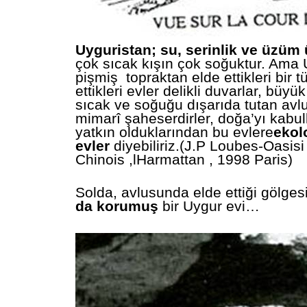
Uyguristan; su, serinlik ve üzüm 
çok sıcak kışın çok soğuktur. Ama 
pişmiş topraktan elde ettikleri bir tü
ettikleri evler delikli duvarlar, büyük
sıcak ve soğuğu dışarıda tutan avlul
mimarî şaheserdirler, doğa’yı kabul
yatkın olduklarından bu evlere
ekol
evler
diyebiliriz.(J.P Loubes-Oasis
Chinois ,lHarmattan , 1998 Paris)
Solda, avlusunda elde ettiği gölges
da korumuş
bir Uygur evi…