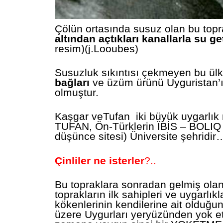
Çölün ortasında susuz olan bu topr
altından açtıkları kanallarla su ge
resim)(j.Looubes)
Susuzluk sıkıntısı çekmeyen bu ü
bağları
ve üzüm ürünü Uyguristan’
olmuştur.
Kaşgar veTufan iki büyük uygarlık 
TUFAN, Ön-Türklerin ÏBİS – BOLIQ 
düşünce sitesi) Üniversite şehridi
Çinliler ne isterler
?..
Bu topraklara sonradan gelmiş olan 
toprakların ilk sahipleri ve uygarlıkl
kökenlerinin kendilerine ait olduğu
üzere Uygurları yeryüzünden yok et