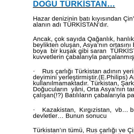
DOĞU TÜRKİSTAN…
Hazar denizinin batı kıyısından Çi
alanın adı TÜRKİSTAN’dır.
Ancak, çok sayıda Qağanlık, hanlık
beylikten oluşan, Asya’nın ortasını 
boya bir kuşak gibi saran TÜRKİS
kuvvetlerin çabalarıyla parçalanmışt
·
Rus çarlığı Türkistan adının yer
deyimini yerleştirmiştir.(E.Philips) A
kullanılmamaktadır. Türkistan, Şarki
Doğucuların yâni, Orta Asya’nın tari
çalışan(!?) Batılıların çabalarıyla 
·
Kazakistan, Kırgızistan, vb… bi
devletler… Bunun sonucu
Türkistan’ın tümü, Rus çarlığı ve Ç