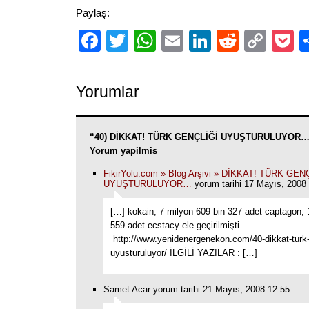
Paylaş:
Facebook
Twitter
WhatsApp
Email
LinkedIn
Reddit
Cop
P
Link
Yorumlar
“40) DİKKAT! TÜRK GENÇLİĞİ UYUŞTURULUYOR…”
Yorum yapilmis
FikirYolu.com » Blog Arşivi » DİKKAT! TÜRK GEN
UYUŞTURULUYOR…
yorum tarihi 17 Mayıs, 2008
[…] kokain, 7 milyon 609 bin 327 adet captagon, 
559 adet ecstacy ele geçirilmişti.
http://www.yenidenergenekon.com/40-dikkat-turk-
uyusturuluyor/ İLGİLİ YAZILAR : […]
Samet Acar yorum tarihi 21 Mayıs, 2008 12:55