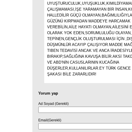
UYUŞTURUCULUK,UYUŞUKLUK,KIMILDİYAMA
ÇALIŞMAMASI,İŞE YARAMAYAN BİR İNSAN,K
HALLEDİLİR GÜÇÜ OLMAYAN,BAĞIMLILIĞIYLA
GÜZÜNÜ KIRPMADAN MADDEYE HARCAMAK 
VEREBİLİN,AİLE HAYATI OLMAYAN,AİLESİNİ
OLARAK YOK EDEN,SORUMLULUĞU OLAYAN,Y
TEPİNEN,GENÇLİK OLUŞTURULMASI İÇİN ,DIŞ
DÜŞMÜNLÜR ACAYIP ÇALIŞIYOR.MADDE MAĞ
TIBEN TEDAVİSİ ANCAK VE ANCA İRADESİYL
BIRAKIP,SAĞLIĞINA KAVUŞA BİLİR.AKSİ TAK
VE ABD’NİN CASUSLARININ KUCAĞINA
DÜŞERLER,KULLANILIRLAR.EY TÜRK GENCE 
ŞAKASI BİLE ZARARLIDIR!
Yorum yap
Ad Soyad (Gerekli)
Email(Gerekli)