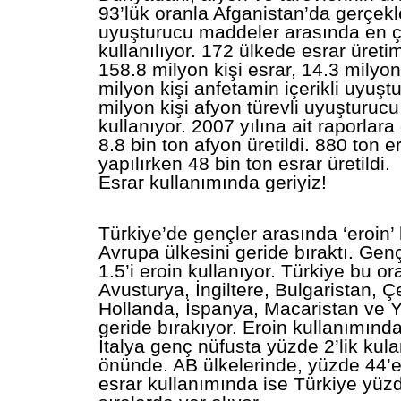
93’lük oranla Afganistan’da gerçekle
uyuşturucu maddeler arasında en ç
kullanılıyor. 172 ülkede esrar üretim
158.8 milyon kişi esrar, 14.3 milyon
milyon kişi anfetamin içerikli uyuşt
milyon kişi afyon türevli uyuşturu
kullanıyor. 2007 yılına ait raporlar
8.8 bin ton afyon üretildi. 880 ton e
yapılırken 48 bin ton esrar üretildi.
Esrar kullanımında geriyiz!
Türkiye’de gençler arasında ‘eroin’
Avrupa ülkesini geride bıraktı. Ge
1.5’i eroin kullanıyor. Türkiye bu o
Avusturya, İngiltere, Bulgaristan, 
Hollanda, İspanya, Macaristan ve Y
geride bırakıyor. Eroin kullanımınd
İtalya genç nüfusta yüzde 2’lik kul
önünde. AB ülkelerinde, yüzde 44’e
esrar kullanımında ise Türkiye yüzd