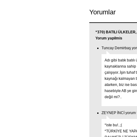
Yorumlar
“370) BATILI ÜLKELER
Yorum yapilmis
Tuncay Demirbaş yor
Adı gibi batık batıl
kaynaklarına sahip 
çalışıyor..İşin tuha
kaynağı kalmayan b
atarken, biz ise basi
hasebiyle AB ye girm
değil mi?..
ZEYNEP İNCİ yorum t
*iste bu!..;(
*TÜRKİYE NE YAP