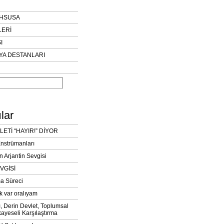
AHSUSA
LERİ
I
YA DESTANLARI
lar
LETİ “HAYIR!” DİYOR
Enstrümanları
n Arjantin Sevgisi
VGİSİ
a Süreci
k var oralıyam
ı, Derin Devlet, Toplumsal
ayeseli Karşılaştırma