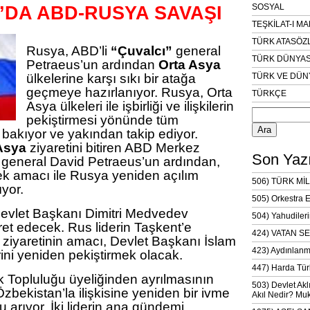
SOSYAL
’DA ABD-RUSYA SAVAŞI
TEŞKİLAT-I M
TÜRK ATASÖZ
Rusya, ABD’li
“Çuvalcı”
general
TÜRK DÜNYAS
Petraeus’un ardından
Orta Asya
ülkelerine karşı sıkı bir atağa
TÜRK VE DÜN
geçmeye hazırlanıyor. Rusya, Orta
TÜRKÇE
Asya ülkeleri ile işbirliği ve ilişkilerin
Arama:
pekiştirmesi yönünde tüm
 bakıyor ve yakından takip ediyor.
Asya
ziyaretini bitiren ABD Merkez
Son Yazı
general David Petraeus’un ardından,
emek amacı ile Rusya yeniden açılım
506) TÜRK MİL
yor.
505) Orkestra 
Devlet Başkanı Dimitri Medvedev
504) Yahudileri
aret edecek. Rus liderin Taşkent’e
424) VATAN SE
 ziyaretinin amacı, Devlet Başkanı İslam
423) Aydınlanm
erini yeniden pekiştirmek olacak.
447) Harda Tür
Topluluğu üyeliğinden ayrılmasının
503) Devlet Akl
bekistan’la ilişkisine yeniden bir ivme
Akıl Nedir? Muk
arıyor. İki liderin ana gündemi