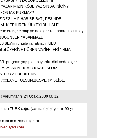
ENBASI’NIN DÜSÜNCELERİNİ
YAZARIMIZIN KÖSE YAZISINDA..NİCİN?
E KONTAK KURMAZ?
AZ!DEGİLMİ?.HABİRE BATI, PESİNDE,
LIK EDİLİREK..ÜLKEYİ BU HALE
 cıkıp, ne mhp.ye ne diger iktidarlara..hicbirsey
i..BUGÜNLER YASANMAZDI!
BEY,in ruhuda rahatsızdır..ULU
llet ÜZERİNE DÜSEN VAZİFELERİ *İHMAL
AR, program yapıp,anlatıyordu..dini vede diger
;( CABALARINI..KİM DİKKATE ALDI?
?İTİRAZ EDEBİLDİK?
edi?;;((LANET OLSUN.BOSVERMİSLİGE.
orum tarihi 24 Ocak, 2009 00:22
hemen TÜRK coğrafyasına üşüşüyorlar. 90 yıl
nın kırılma zamanı geldi…
erkenuyari.com