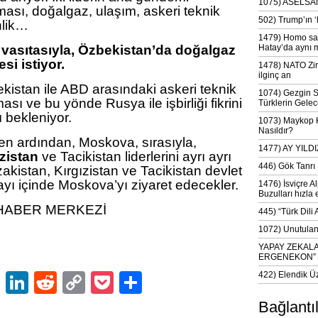
1075) ASELSAN
ması, doğalgaz, ulaşım, askeri teknik
502) Trump’ın 
nlik…
1479) Homo sap
vasıtasıyla, Özbekistan’da doğalgaz
Hatay’da aynı 
esi istiyor.
1478) NATO Zir
ilginç an
istan ile ABD arasındaki askeri teknik
1074) Gezgin S
ması ve bu yönde Rusya ile işbirliği fikrini
Türklerin Gelec
 bekleniyor.
1073) Maykop Kü
Nasıldır?
n ardından, Moskova, sırasıyla,
1477) AY YIL
zistan
ve Tacikistan liderlerini ayrı ayrı
446) Gök Tanrı 
kistan, Kırgızistan ve Tacikistan devlet
yı içinde Moskova’yı ziyaret edecekler.
1476) İsviçre Al
Buzulları hızla 
HABER MERKEZİ
445) “Türk Dili
1072) Unutulan 
YAPAY ZEKAL
ERGENEKON”
ok
er
atsApp
Email
LinkedIn
Reddit
Copy
Pocket
Share
422) Elendik Ü
Link
Bağlantı