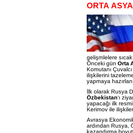
ORTA ASYA
gelişmlelere sıcak
Önceki gün
Orta 
Komutanı Çuvalcı 
ilişkilerini tazel
yapmaya hazırlanı
İlk olarak Rusya 
Özbekistan
‘ı ziy
yapacağı ilk resmi
Kerimov ile ilişkil
Avrasya Ekonomik 
ardından Rusya, Öz
kazandırma boyutu 