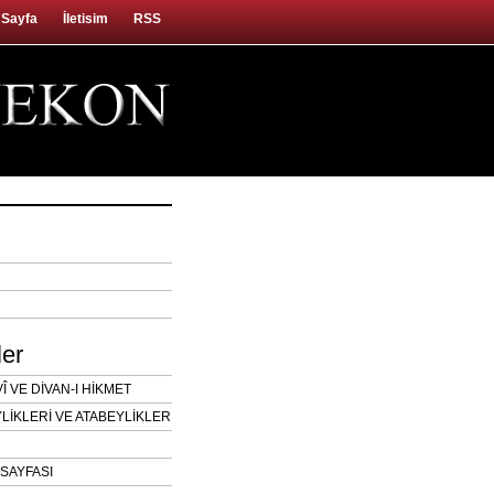
 Sayfa
İletisim
RSS
ler
 VE DİVAN-I HİKMET
LİKLERİ VE ATABEYLİKLER
SAYFASI