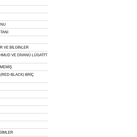
UNU
TANI
 VE BİLGİNLER
HMUD VE DİVANÜ LÜGATİ'T
NMEMİŞ
H (RED-BLACK) BRİÇ
SİMLER