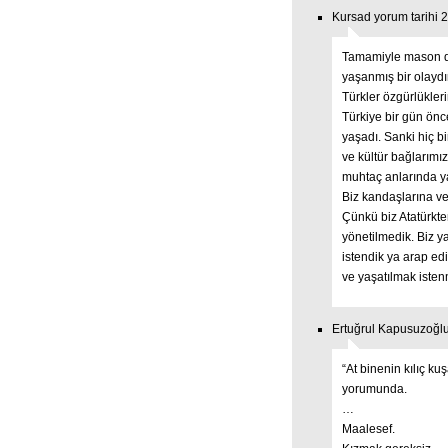
Kursad yorum tarihi 
Tamamiyle mason dem
yaşanmış bir olaydır
Türkler özgürlükler
Türkiye bir gün önc
yaşadı. Sanki hiç bi
ve kültür bağlarımı
muhtaç anlarında ya
Biz kandaşlarına ve 
Çünkü biz Atatürkte
yönetilmedik. Biz y
istendik ya arap edi
ve yaşatılmak isten
Ertuğrul Kapusuzoğlu
“At binenin kılıç k
yorumunda.
…
Maalesef.