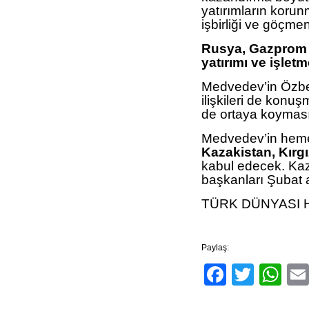
yatırımların korun
işbirliği ve göçme
Rusya, Gazprom 
yatırımı ve işletm
Medvedev’in Özbek
ilişkileri de konuş
de ortaya koyması
Medvedev’in heme
Kazakistan, Kırgı
kabul edecek. Kaza
başkanları Şubat a
TÜRK DÜNYASI 
Paylaş:
Facebo
Twitt
Wh