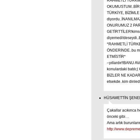
RAHMETLİ TÜRKM
OKUMUSTUM..BİR 
TÜRKİYE, BİZİML
diyordu..İNANILM
ONURUMUZ 2 PARA
GETİRTTİLER!kimsede
diyemedi!deseyd
*RAHMETLİ TÜRKES 
ÖNDERİNDE..bu mi
ETMİSTİR*
–yıllardır!!BANU AV
konulardaki batılı
BİZLER NE KADAR
etsekde..kim dinl
HÜSAMETTİN ŞENER y
Çakallar acıkınca 
önceki gibi…
Ama artık burunları
http://www.deprem