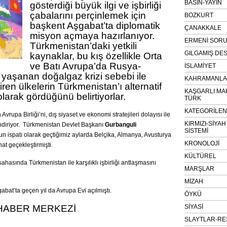
BASIN-YAYIN
gösterdiği büyük ilgi ve işbirliği
çabalarını perçinlemek için
BOZKURT
başkent Aşgabat’ta diplomatik
ÇANAKKALE
misyon açmaya hazırlanıyor.
ERMENİ SOR
Türkmenistan’daki yetkili
GILGAMIŞ DES
kaynaklar, bu kış özellikle Orta
ve Batı Avrupa’da Rusya-
İSLAMİYET
yaşanan doğalgaz krizi sebebi ile
KAHRAMANLAR
çiren ülkelerin Türkmenistan’ı alternatif
KAŞGARLI MA
olarak gördüğünü belirtiyorlar.
TÜRK
KATEGORİLE
vrupa Birliği’ni, dış siyaset ve ekonomi stratejileri dolayısı ile
KIRMIZI-SİYA
endiriyor. Türkmenistan Devlet Başkanı
Gurbanguli
SİSTEMİ
n ispatı olarak geçtiğimiz aylarda Belçika, Almanya, Avusturya
KRONOLOJİ
at geçekleştirmişti.
KÜLTÜREL
 sahasında Türkmenistan ile karşılıklı işbirliği antlaşmasını
MARŞLAR
MİZAH
bat’ta geçen yıl da Avrupa Evi açılmıştı.
ÖYKÜ
HABER MERKEZİ
SİYASİ
SLAYTLAR-RE