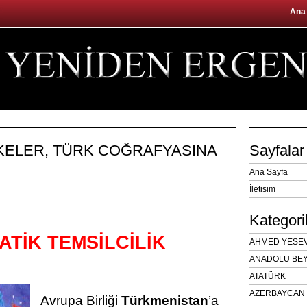
Ana
ÜLKELER, TÜRK COĞRAFYASINA
Sayfalar
Ana Sayfa
İletisim
Kategori
ATİK TEMSİLCİLİK
AHMED YESEVÎ
ANADOLU BEY
ATATÜRK
AZERBAYCAN 
Avrupa Birliği
Türkmenistan
’a