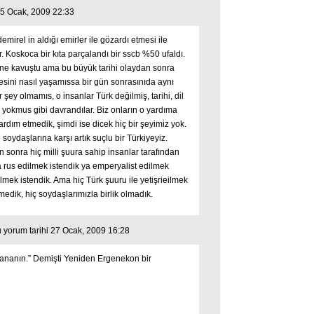
25 Ocak, 2009 22:33
irel in aldığı emirler ile gözardı etmesi ile
. Koskoca bir kıta parçalandı bir sscb %50 ufaldı.
ine kavuştu ama bu büyük tarihi olaydan sonra
esini nasıl yaşamıssa bir gün sonrasınıda aynı
r şey olmamıs, o insanlar Türk değilmiş, tarihi, dil
z yokmus gibi davrandılar. Biz onların o yardıma
rdım etmedik, şimdi ise dicek hiç bir şeyimiz yok.
soydaşlarına karşı artık suçlu bir Türkiyeyiz.
n sonra hiç milli şuura sahip insanlar tarafından
a rus edilmek istendik ya emperyalist edilmek
lmek istendik. Ama hiç Türk şuuru ile yetişrieilmek
medik, hiç soydaşlarımızla birlik olmadık.
 yorum tarihi 27 Ocak, 2009 16:28
uşananın.” Demişti Yeniden Ergenekon bir