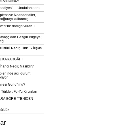
 Satılamaz!
‘hediyesi’… Unutulan ders
iens ve Neandertaller,
mağarayı kullanmış
vesi’ne damga vuran 11
avaşçıdan Gezgin Bilgeye;
eği
ltürü Nedir, Türklük İlişkisi
DIZ KARARGÂHI
İnancı Nedir, Nasıldır?
pleri’nde acil durum:
eriyor
 Ailesi Günü” mü?
Türkler: Fu-Yu Kırgızları
ARA GÖRE “YENİDEN
züldük
lar