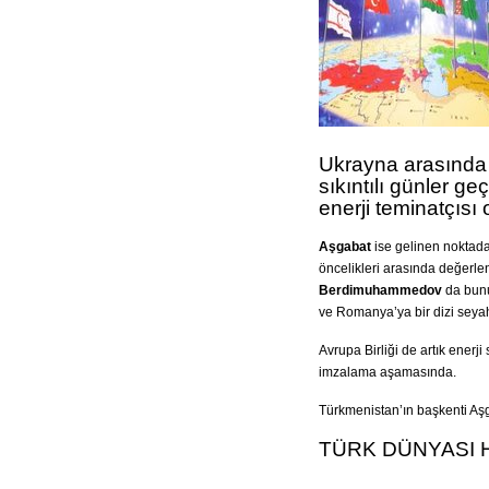
Ukrayna arasında 
sıkıntılı günler ge
enerji teminatçısı 
Aşgabat
ise gelinen noktada A
öncelikleri arasında değerl
Berdimuhammedov
da bunu
ve Romanya’ya bir dizi seyah
Avrupa Birliği de artık enerji
imzalama aşamasında.
Türkmenistan’ın başkenti Aşga
TÜRK DÜNYASI 