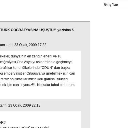
Giriş Yap
, TÜRK COĞRAFYASINA ÜŞÜŞTÜ!” yazisina 5
um tarihi 23 Ocak, 2009 17:38
ı ülkeler, dünya’nın en zengin enerji ve su
coğrafyası Orta Asya’yı asırlardır ele geçirmeye
f tarafı ise kendi ülkelerinde “ODUN” dan başka
u emperyalistler Ortaasya ya girebilmek için can
retsiz politikacılarımızın ileri görüşsüzlükleri
ek için can atıyoruz!!!.. Ne kafar tuhaf bir durum
arihi 23 Ocak, 2009 22:13
AR?