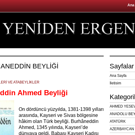
Ana
HANEDDİN BEYLİĞİ
Sayfalar
Ana Sayfa
ERİ VE ATABEYLİKLER
İletisim
ddin Ahmed Beyliği
Kategori
AHMED YESEVÎ
On dördüncü yüzyılda, 1381-1398 yılları
ANADOLU BEY
arasında, Kayseri ve Sivas bölgesine
hâkim olan Türk beyliği. Burhâneddin
ATATÜRK
Ahmed, 1345 yılında, Kayseri’de
AZERBAYCAN 
dünyaya geldi. Babası Kayseri Kadısı