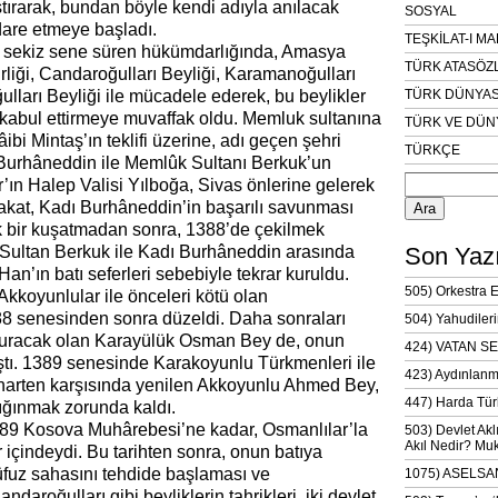
tırarak, bundan böyle kendi adıyla anılacak
SOSYAL
idare etmeye başladı.
TEŞKİLAT-I M
 sekiz sene süren hükümdarlığında, Amasya
TÜRK ATASÖZ
rliği, Candaroğulları Beyliği, Karamanoğulları
lları Beyliği ile mücadele ederek, bu beylikler
TÜRK DÜNYAS
 kabul ettirmeye muvaffak oldu. Memluk sultanına
TÜRK VE DÜN
bi Mintaş’ın teklifi üzerine, adı geçen şehri
TÜRKÇE
 Burhâneddin ile Memlûk Sultanı Berkuk’un
Arama:
r’ın Halep Valisi Yılboğa, Sivas önlerine gelerek
Fakat, Kadı Burhâneddin’in başarılı savunması
ük bir kuşatmadan sonra, 1388’de çekilmek
 Sultan Berkuk ile Kadı Burhâneddin arasında
Son Yazı
Han’ın batı seferleri sebebiyle tekrar kuruldu.
505) Orkestra 
kkoyunlular ile önceleri kötü olan
8 senesinden sonra düzeldi. Daha sonraları
504) Yahudileri
kuracak olan Karayülük Osman Bey de, onun
424) VATAN SE
ıştı. 1389 senesinde Karakoyunlu Türkmenleri ile
423) Aydınlanm
harten karşısında yenilen Akkoyunlu Ahmed Bey,
447) Harda Tür
ığınmak zorunda kaldı.
89 Kosova Muhârebesi’ne kadar, Osmanlılar’la
503) Devlet Akl
Akıl Nedir? Muk
içindeydi. Bu tarihten sonra, onun batıya
fuz sahasını tehdide başlaması ve
1075) ASELSAN
daroğulları gibi beyliklerin tahrikleri, iki devlet