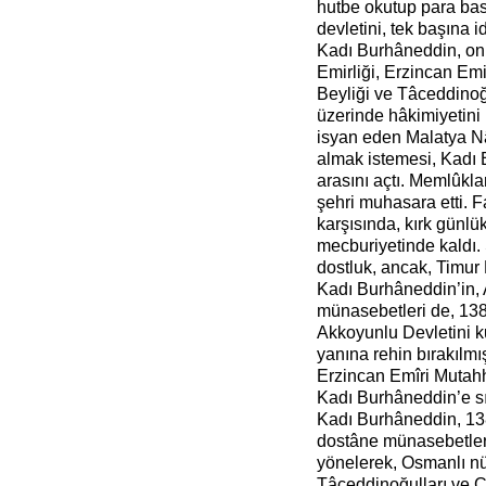
hutbe okutup para bas
devletini, tek başına 
Kadı Burhâneddin, on
Emirliği, Erzincan Emi
Beyliği ve Tâceddinoğu
üzerinde hâkimiyetini
isyan eden Malatya Nâi
almak istemesi, Kadı
arasını açtı. Memlûkla
şehri muhasara etti. 
karşısında, kırk günl
mecburiyetinde kaldı.
dostluk, ancak, Timur 
Kadı Burhâneddin’in, A
münasebetleri de, 138
Akkoyunlu Devletini 
yanına rehin bırakılm
Erzincan Emîri Mutah
Kadı Burhâneddin’e s
Kadı Burhâneddin, 13
dostâne münasebetler 
yönelerek, Osmanlı nü
Tâceddinoğulları ve Can