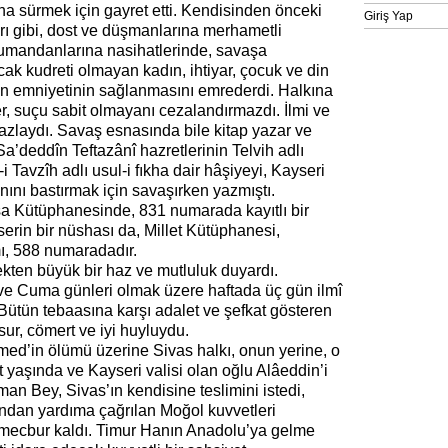
na sürmek için gayret etti. Kendisinden önceki
Giriş Yap
rı gibi, dost ve düşmanlarına merhametli
kumandanlarına nasihatlerinde, savaşa
ak kudreti olmayan kadın, ihtiyar, çocuk ve din
n emniyetinin sağlanmasını emrederdi. Halkına
, suçu sabit olmayanı cezalandırmazdı. İlmi ve
azlaydı. Savaş esnasında bile kitap yazar ve
Sa’deddîn Teftazânî hazretlerinin Telvih adlı
i Tavzîh adlı usul-i fıkha dair hâşiyeyi, Kayseri
nını bastırmak için savaşırken yazmıştı.
a Kütüphanesinde, 831 numarada kayıtlı bir
erin bir nüshası da, Millet Kütüphanesi,
ı, 588 numaradadır.
kten büyük bir haz ve mutluluk duyardı.
ve Cuma günleri olmak üzere haftada üç gün ilmî
Bütün tebaasına karşı adalet ve şefkat gösteren
ur, cömert ve iyi huyluydu.
d’in ölümü üzerine Sivas halkı, onun yerine, o
t yaşında ve Kayseri valisi olan oğlu Alâeddin’i
man Bey, Sivas’ın kendisine teslimini istedi,
afından yardıma çağrılan Moğol kuvvetleri
 mecbur kaldı. Timur Hanın Anadolu’ya gelme