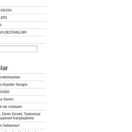
AHSUSA
LERİ
I
YA DESTANLARI
lar
Enstrümanları
n Arjantin Sevgisi
VGİSİ
a Süreci
k var oralıyam
ı, Derin Devlet, Toplumsal
ayeseli Karşılaştırma
 Satılamaz!