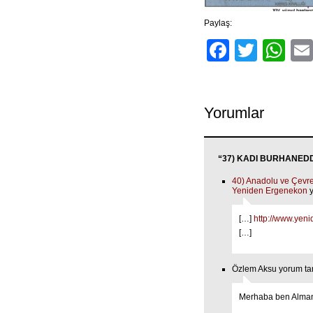
Paylaş:
Facebo
Twitt
Wh
Yorumlar
“37) KADI BURHANEDDİN
40) Anadolu ve Çevres
Yeniden Ergenekon
y
[…]
http://www.yen
[…]
Özlem Aksu yorum ta
Merhaba ben Alma