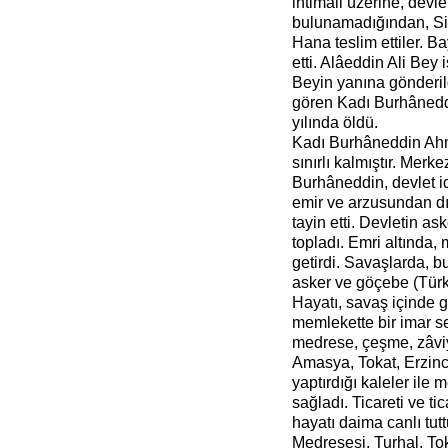
ihtimali üzerine, devle
bulunamadığından, Siv
Hana teslim ettiler. B
etti. Alâeddin Ali Be
Beyin yanına gönderil
gören Kadı Burhâneddin
yılında öldü.
Kadı Burhâneddin Ahm
sınırlı kalmıştır. Mer
Burhâneddin, devlet id
emir ve arzusundan dı
tayin etti. Devletin as
topladı. Emri altında
getirdi. Savaşlarda, 
asker ve göçebe (Türk
Hayatı, savaş içinde 
memlekette bir imar sef
medrese, çeşme, zâviye
Amasya, Tokat, Erzinc
yaptırdığı kaleler ile 
sağladı. Ticareti ve ti
hayatı daima canlı tu
Medresesi, Turhal, To