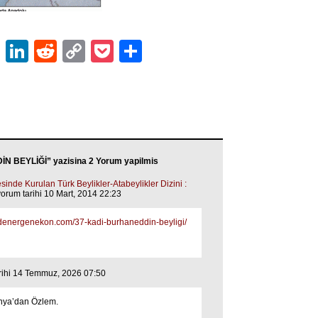
ok
er
atsApp
Email
LinkedIn
Reddit
Copy
Pocket
Share
Link
 BEYLİĞİ” yazisina 2 Yorum yapilmis
inde Kurulan Türk Beylikler-Atabeylikler Dizini :
orum tarihi 10 Mart, 2014 22:23
idenergenekon.com/37-kadi-burhaneddin-beyligi/
rihi 14 Temmuz, 2026 07:50
nya’dan Özlem.