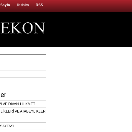
 Sayfa
İletisim
RSS
ler
 VE DİVAN-I HİKMET
LİKLERİ VE ATABEYLİKLER
SAYFASI