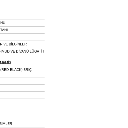
UNU
TANI
 VE BİLGİNLER
HMUD VE DİVANÜ LÜGATİ'T
NMEMİŞ
H (RED-BLACK) BRİÇ
SİMLER