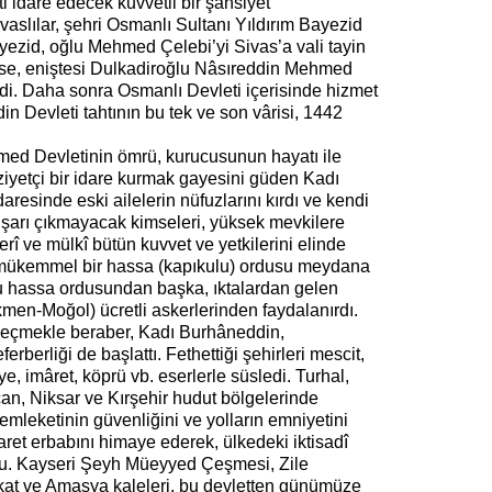
ti idare edecek kuvvetli bir şahsiyet
aslılar, şehri Osmanlı Sultanı Yıldırım Bayezid
ayezid, oğlu Mehmed Çelebi’yi Sivas’a vali tayin
y ise, eniştesi Dulkadiroğlu Nâsıreddin Mehmed
di. Daha sonra Osmanlı Devleti içerisinde hizmet
 Devleti tahtının bu tek ve son vârisi, 1442
ed Devletinin ömrü, kurucusunun hayatı ile
keziyetçi bir idare kurmak gayesini güden Kadı
aresinde eski ailelerin nüfuzlarını kırdı ve kendi
şarı çıkmayacak kimseleri, yüksek mevkilere
kerî ve mülkî bütün kuvvet ve yetkilerini elinde
, mükemmel bir hassa (kapıkulu) ordusu meydana
bu hassa ordusundan başka, ıktalardan gelen
men-Moğol) ücretli askerlerinden faydalanırdı.
geçmekle beraber, Kadı Burhâneddin,
erberliği de başlattı. Fethettiği şehirleri mescit,
, imâret, köprü vb. eserlerle süsledi. Turhal,
an, Niksar ve Kırşehir hudut bölgelerinde
memleketinin güvenliğini ve yolların emniyetini
caret erbabını himaye ederek, ülkedeki iktisadî
ttu. Kayseri Şeyh Müeyyed Çeşmesi, Zile
kat ve Amasya kaleleri, bu devletten günümüze