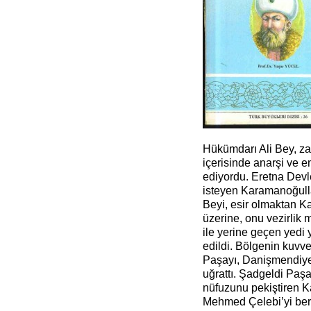
Hükümdarı Ali Bey, zayı
içerisinde anarşi ve e
ediyordu. Eretna Devl
isteyen Karamanoğullar
Beyi, esir olmaktan Ka
üzerine, onu vezirlik 
ile yerine geçen yedi
edildi. Bölgenin kuvv
Paşayı, Danişmendiy
uğrattı. Şadgeldi Paş
nüfuzunu pekiştiren 
Mehmed Çelebi’yi berta