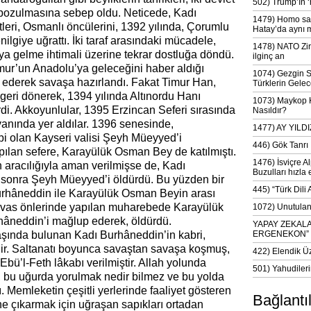
502) Trump’ın 
 bozulmasına sebep oldu. Neticede, Kadı
1479) Homo sap
leri, Osmanlı öncülerini, 1392 yılında, Çorumlu
Hatay’da aynı 
nilgiye uğrattı. İki taraf arasındaki mücadele,
1478) NATO Zir
a gelme ihtimali üzerine tekrar dostluğa döndü.
ilginç an
ur’un Anadolu’ya geleceğini haber aldığı
1074) Gezgin S
 ederek savaşa hazırlandı. Fakat Timur Han,
Türklerin Gelec
eri dönerek, 1394 yılında Altınordu Hanı
1073) Maykop Kü
di. Akkoyunlular, 1395 Erzincan Seferi sırasında
Nasıldır?
anında yer aldılar. 1396 senesinde,
1477) AY YIL
i olan Kayseri valisi Şeyh Müeyyed’i
446) Gök Tanrı 
pılan sefere, Karayülük Osman Bey de katılmıştı.
1476) İsviçre Al
racılığıyla aman verilmişse de, Kadı
Buzulları hızla 
 sonra Şeyh Müeyyed’i öldürdü. Bu yüzden bir
445) “Türk Dili
rhâneddin ile Karayülük Osman Beyin arası
 Sivas önlerinde yapılan muharebede Karayülük
1072) Unutulan 
âneddin’i mağlup ederek, öldürdü.
YAPAY ZEKAL
şında bulunan Kadı Burhâneddin’in kabri,
ERGENEKON”
dir. Saltanatı boyunca savaştan savaşa koşmuş,
422) Elendik Ü
bü’l-Feth lâkabı verilmiştir. Allah yolunda
501) Yahudileri
lır, bu uğurda yorulmak nedir bilmez ve bu yolda
. Memleketin çeşitli yerlerinde faaliyet gösteren
Bağlantı
itne çıkarmak için uğraşan sapıkları ortadan