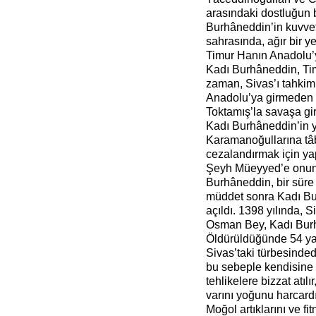
arasındaki dostluğun
Burhâneddin’in kuvvet
sahrasında, ağır bir ye
Timur Hanın Anadolu’y
Kadı Burhâneddin, Tim
zaman, Sivas’ı tahkim
Anadolu’ya girmeden g
Toktamış’la savaşa gir
Kadı Burhâneddin’in y
Karamanoğullarına tâb
cezalandırmak için ya
Şeyh Müeyyed’e onun a
Burhâneddin, bir süre
müddet sonra Kadı Bu
açıldı. 1398 yılında,
Osman Bey, Kadı Burh
Öldürüldüğünde 54 ya
Sivas’taki türbesinde
bu sebeple kendisine E
tehlikelere bizzat atı
varını yoğunu harcardı
Moğol artıklarını ve f