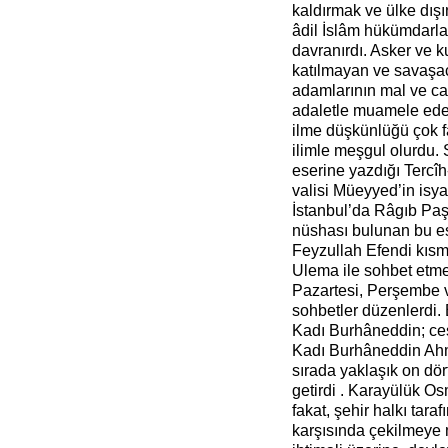
kaldırmak ve ülke dışı
âdil İslâm hükümdarla
davranırdı. Asker ve 
katılmayan ve savaşac
adamlarının mal ve ca
adaletle muamele eder
ilme düşkünlüğü çok f
ilimle meşgul olurdu. 
eserine yazdığı Tercîh-
valisi Müeyyed’in isya
İstanbul’da Râgıb Paş
nüshası bulunan bu es
Feyzullah Efendi kısm
Ulema ile sohbet etme
Pazartesi, Perşembe 
sohbetler düzenlerdi. 
Kadı Burhâneddin; ces
Kadı Burhâneddin Ahme
sırada yaklaşık on dör
getirdi . Karayülük Os
fakat, şehir halkı tar
karşısında çekilmeye