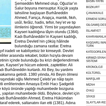
BASIN-YAYIN
Şemseddin Mehmed olup, Oğuzlar’ın
BOZKURT
Salur boyuna mensuptur. Küçük yaşta
tahsiline başlayan Burhâneddin
ÇANAKKALE
Ahmed, Farsça, Arapça, mantık, fıkıh,
ERMENİ SOR
usûl, ferâiz, hadis, tefsir, hey’et ve tıp
GILGAMIŞ DES
ilimlerini öğrendi. Yirmi bir yaşındayken
İSLAMİYET
Kayseri kadılığına tâyin olundu (1364).
Kadı Burhâneddin’in Kayseri kadılığı,
KAHRAMANLAR
Eretna Devleti’nin çöküş hâlinde
KAŞGARLI MA
bulunduğu zamana rastlar. Eretna
TÜRK
f iradeli ve kabiliyetsiz bir kimseydi. Devlet
KATEGORİLE
mîrler arasında rekabet, bütün hızıyla devam
KIRMIZI-SİYA
etinin içinde bulunduğu bu krizi değerlendirmek
SİSTEMİ
ı, Kayseri’ye hücum ederek, zaptettiler. Ali
KRONOLOJİ
dı Burhâneddin kurtardı. Ali Bey, bu yardımı
KÜLTÜREL
makamına getirdi. 1380 yılında, Ali Beyin ölmesi
 yaşındaki oğlu Mehmed Çelebi’ye nâip tayin
MARŞLAR
etli emîrlerinden Amasya Emîri Hacı Şadgeldi
MİZAH
e köyü önünde yaptığı muharebede bozguna
ÖYKÜ
a, yapılan muharebede öldü. Böylece, devlet için
SİYASİ
Kadı Burhâneddin Ahmed, Eretna Hükümdarı
raf ederek, saltanatını ilan etti (1381). Adına
SLAYTLAR-RE