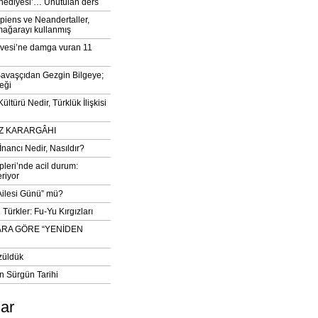
‘hediyesi’… Unutulan ders
iens ve Neandertaller,
mağarayı kullanmış
vesi’ne damga vuran 11
avaşçıdan Gezgin Bilgeye;
eği
ltürü Nedir, Türklük İlişkisi
DIZ KARARGÂHI
İnancı Nedir, Nasıldır?
pleri’nde acil durum:
eriyor
 Ailesi Günü” mü?
Türkler: Fu-Yu Kırgızları
ARA GÖRE “YENİDEN
züldük
n Sürgün Tarihi
lar