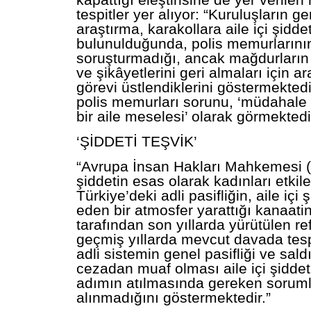
kapattığı eleştirisine de yer verilen
tespitler yer alıyor: “Kuruluşların ge
araştırma, karakollara aile içi şidde
bulunulduğunda, polis memurlarının
soruşturmadığı, ancak mağdurların
ve şikâyetlerini geri almaları için a
görevi üstlendiklerini göstermekted
polis memurları sorunu, ‘müdahale
bir aile meselesi’ olarak görmektedi
‘ŞİDDETİ TEŞVİK’
“Avrupa İnsan Hakları Mahkemesi (A
şiddetin esas olarak kadınları etkil
Türkiye’deki adli pasifliğin, aile içi 
eden bir atmosfer yarattığı kanaat
tarafından son yıllarda yürütülen r
geçmiş yıllarda mevcut davada tespi
adli sistemin genel pasifliği ve sald
cezadan muaf olması aile içi şidd
adımın atılmasında gereken sorum
alınmadığını göstermektedir.”