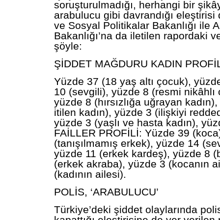
soruşturulmadığı, herhangi bir şikây
arabulucu gibi davrandığı eleştirisi 
ve Sosyal Politikalar Bakanlığı ile 
Bakanlığı’na da iletilen rapordaki ve
şöyle:
ŞİDDET MAĞDURU KADIN PROFİL
Yüzde 37 (18 yaş altı çocuk), yüzd
10 (sevgili), yüzde 8 (resmi nikâhlı
yüzde 8 (hırsızlığa uğrayan kadın)
itilen kadın), yüzde 3 (ilişkiyi redd
yüzde 3 (yaşlı ve hasta kadın), yüz
FAİLLER PROFİLİ: Yüzde 39 (koca)
(tanışılmamış erkek), yüzde 14 (sev
yüzde 11 (erkek kardeş), yüzde 8 (
(erkek akraba), yüzde 3 (kocanın ai
(kadının ailesi).
POLİS, ‘ARABULUCU’
Türkiye’deki şiddet olaylarında poli