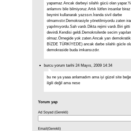
yapamaz.Ancak darbeyi silahlı gücü olan yapar.Y
anlamını bile bilmiyoruz.Artık lütfen insanlar bira
beynini kullanarak yazssın.İranda sivil darbe
olmamıstır.Demokrasiyle yönetilmiyordu zaten ir
yapılmıyordu.Sah vardı.Dikta rejimi vardı.Biri gitti
devirdi.Kendisi geldi.Demokrsilerde secim yapılan
olmaz.Örnegide yok zaten.Ancak yarı demokratik
BİZDE TÜRKİYEDE) ancak darbe silahlı gücle ola
demokraside buda imkansızdır.
burcu yorum tarihi 24 Mayıs, 2009 14:34
bu ne ya yaaa anlamadım ama iyi güzel site beğ
ilgili değil ama nese
Yorum yap
Ad Soyad (Gerekli)
Email(Gerekli)