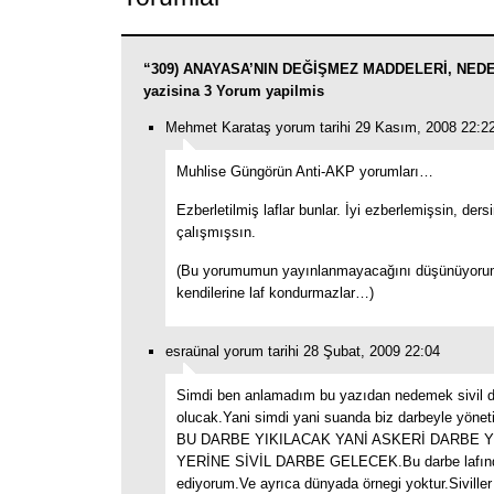
“309) ANAYASA’NIN DEĞİŞMEZ MADDELERİ, NE
yazisina 3 Yorum yapilmis
Mehmet Karataş yorum tarihi 29 Kasım, 2008 22:2
Muhlise Güngörün Anti-AKP yorumları…
Ezberletilmiş laflar bunlar. İyi ezberlemişsin, dersi
çalışmışsın.
(Bu yorumumun yayınlanmayacağını düşünüyorum
kendilerine laf kondurmazlar…)
esraünal yorum tarihi 28 Şubat, 2009 22:04
Simdi ben anlamadım bu yazıdan nedemek sivil 
olucak.Yani simdi yani suanda biz darbeyle yönet
BU DARBE YIKILACAK YANİ ASKERİ DARBE Y
YERİNE SİVİL DARBE GELECEK.Bu darbe lafınd
ediyorum.Ve ayrıca dünyada örnegi yoktur.Siviller