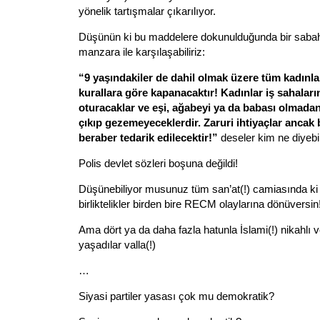
yönelik tartışmalar çıkarılıyor.
Düşünün ki bu maddelere dokunulduğunda bir saba
manzara ile karşılaşabiliriz:
“9 yaşındakiler de dahil olmak üzere tüm kadınlar
kurallara göre kapanacaktır! Kadınlar iş sahaları
oturacaklar ve eşi, ağabeyi ya da babası olmada
çıkıp gezemeyeceklerdir. Zaruri ihtiyaçlar ancak 
beraber tedarik edilecektir!”
deseler kim ne diyebil
Polis devlet sözleri boşuna değildi!
Düşünebiliyor musunuz tüm san’at(!) camiasında ki h
birliktelikler birden bire RECM olaylarına dönüversin
Ama dört ya da daha fazla hatunla İslami(!) nikahlı ve
yaşadılar valla(!)
…
Siyasi partiler yasası çok mu demokratik?