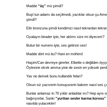
Madde
“üç”
mü şimdi?
Buşt tun adamı da seçilmedi, yazıklar olsun şu Ame
şimdi?
Elin bronzuna şimdi kendimizi nasıl tekrardan tekra
Oyalayın birader işte, her aklımı size mi diyecem?
Bulun bir numero işte, ses getirsin ses!
Madde dört mü bu? Hani en möhimi!
Haşim/Can devreye girerler. Elbette o değilden öyyyl
Öylesine olcek amma yine de sesin en yüksek perd
Yav ne demek bunu kullandık felan?
Olsun siz yazıverin konuşuverin bakem nasıl ses ç
Bunlar anlamaz ki 70 yıldır anladılar mı? Hep aynı
bağırıyorlar. Sanki
“yurttan sesler karma korosu”
nasılda yutacekler!