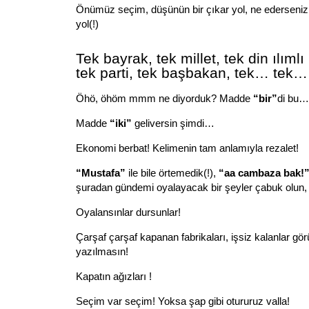
Önümüz seçim, düşünün bir çıkar yol, ne ederseniz 
yol(!)
Tek bayrak, tek millet, tek din ılımlı 
tek parti, tek başbakan, tek… tek…
Öhö, öhöm mmm ne diyorduk? Madde
“bir”
di bu…
Madde
“iki”
geliversin şimdi…
Ekonomi berbat! Kelimenin tam anlamıyla rezalet!
“Mustafa”
ile bile örtemedik(!),
“aa cambaza bak!
şuradan gündemi oyalayacak bir şeyler çabuk olun,
Oyalansınlar dursunlar!
Çarşaf çarşaf kapanan fabrikaları, işsiz kalanlar gö
yazılmasın!
Kapatın ağızları !
Seçim var seçim! Yoksa şap gibi otururuz valla!