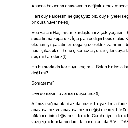
Ahanda bakınnnn anayasanın değiştirilemez maddeler
Hani duy kardeşim ne güçlüyüz biz, duy ki yerel se
bir düşünüver hele(!)
Eee vallahi Haşim/can kardeşlerimiz çok yaşasın ! B
suda fırtına kopardık. İşte plan dediğin böööle olur.
ekonomiyi, patlatın bir doğal gaz elektrik zammını,
nasıl çıkacekler, hehe çıkamazlar, onlar çıkıncaya 
seçimi hallederiz(!)
Ha bu arada da kar suyu kaçırdık. Bakın bir taşla 
değil mi?
Sonrası mı?
Eee sonrasını o zaman düşünürüz(!)
Affınıza sığınarak biraz da bozuk bir yazılımla ifad
anayasamız ve anayasamızın değiştirilemez hükümle
hükümlerinin değişmesi demek, Cumhuriyetin temel n
vazgeçmek anlamındadır ki bunun adı da SİVİL D