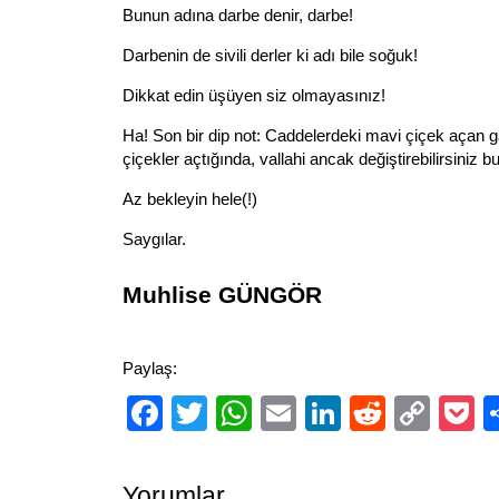
Bunun adına darbe denir, darbe!
Darbenin de sivili derler ki adı bile soğuk!
Dikkat edin üşüyen siz olmayasınız!
Ha! Son bir dip not: Caddelerdeki mavi çiçek açan ga
çiçekler açtığında, vallahi ancak değiştirebilirsiniz b
Az bekleyin hele(!)
Saygılar.
Muhlise GÜNGÖR
Paylaş:
Facebook
Twitter
WhatsApp
Email
LinkedIn
Reddit
Cop
P
Link
Yorumlar