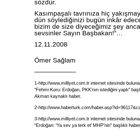
sözdür.
Kasımpaşalı tavrınıza hiç yakışmay
dün söylediğinizi bugün inkâr edec
bizim de size diyeceğimiz şey anca
sevsinler Sayın Başbakan!”…
12.11.2008
Ömer Sağlam
——————-
1-http://www.milliyet.com.tr internet sitesinde bulun
“Fehmi Koru: Erdoğan, PKK’nın istediğini yaptı” başl
Akman kaynaklı haber.
2-http://www.haberturk.com/haber.asp?id=96117&c
3-http://www.milliyet.com.tr internet sitesinde buluna
“Erdoğan: ‘Ya sev ya terk et’ MHP’nin” başlıklı haber