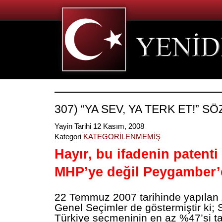
307) “YA SEV, YA TERK ET!” S
Yayin Tarihi 12 Kasım, 2008
Kategori
KATEGORİLENMEMİŞ
Hayır, bu ifadenin patenti
MHP’ye değil Peygamber’e 
22 Temmuz 2007 tarihinde yapılan
Genel Seçimler de göstermiştir ki;
Türkiye seçmeninin en az %47’si ta