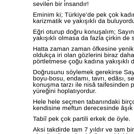
sevilen bir insandır!
Eminim ki; Türkiye’de pek çok kad
karizmatik ve yakışıklı da buluyordu
Eğri oturup doğru konuşalım; Sayı
yakışıklı olmasa da fazla çirkin de 
Hatta zaman zaman öfkesine yenik
oldukça iri olan gözlerini biraz dah
pörtletmese çoğu kadına yakışıklı da
Doğrusunu söylemek gerekirse Say
boyu-bosu, endamı, tavrı, edâsı, s
konuşma tarzı ile nisâ taifesinden 
yüreğini hoplatıyordur.
Hele hele seçmen tabanındaki birç
kendisine meftun derecesinde âşık 
Tabiî pek çok partili erkek de öyle.
Aksi takdirde tam 7 yıldır ve tam bi