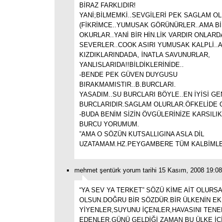
BİRAZ FARKLIDIR!
YANİ;BİLMEMKİ..SEVGİLERİ PEK SAGLAM O
(FİKRİMCE..YUMUSAK GÖRÜNÜRLER..AMA Bİ
OKURLAR..YANİ BİR HİN.LİK VARDIR ONLARD
SEVERLER..COOK ASIRI YUMUSAK KALPLİ..
KIZDIKLARINDADA, İNATLA SAVUNURLAR,
YANLISLARIDA!!BİLDİKLERİNİDE..
-BENDE PEK GÜVEN DUYGUSU
BIRAKMAMISTIR..B.BURCLARI.
YASADIM..SU BURCLARI BÖYLE..EN İYİSİ G
BURCLARIDIR.SAGLAM OLURLAR.ÖFKELİDE 
-BUDA BENİM SİZİN ÖVGÜLERİNİZE KARSILI
BURCU YORUMUM.
”AMA O SÖZÜN KUTSALLIGINA ASLA DİL
UZATAMAM.HZ.PEYGAMBERE TÜM KALBİMLE 
mehmet şentürk yorum tarihi 15 Kasım, 2008 19:08
“YA SEV YA TERKET” SÖZÜ KİME AİT OLURSA
OLSUN.DOĞRU BİR SÖZDÜR.BİR ÜLKENİN EK
YİYENLER,SUYUNU İÇENLER,HAVASINI TEN
EDENLER,GÜNÜ GELDİĞİ ZAMAN BU ÜLKE İÇ