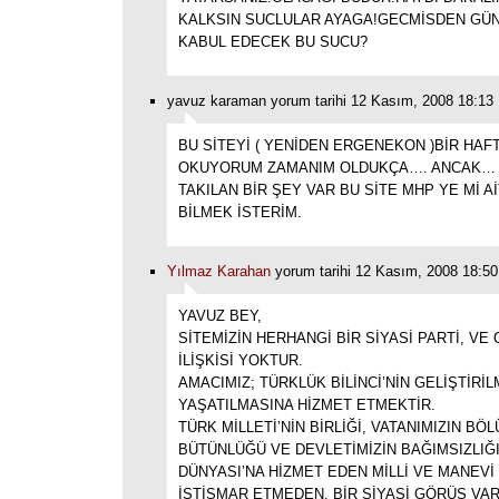
KALKSIN SUCLULAR AYAGA!GECMİSDEN GÜ
KABUL EDECEK BU SUCU?
yavuz karaman yorum tarihi 12 Kasım, 2008 18:13
BU SİTEYİ ( YENİDEN ERGENEKON )BİR HAF
OKUYORUM ZAMANIM OLDUKÇA…. ANCAK…
TAKILAN BİR ŞEY VAR BU SİTE MHP YE Mİ A
BİLMEK İSTERİM.
Yılmaz Karahan
yorum tarihi 12 Kasım, 2008 18:50
YAVUZ BEY,
SİTEMİZİN HERHANGİ BİR SİYASİ PARTİ, VE
İLİŞKİSİ YOKTUR.
AMACIMIZ; TÜRKLÜK BİLİNCİ’NİN GELİŞTİRİL
YAŞATILMASINA HİZMET ETMEKTİR.
TÜRK MİLLETİ’NİN BİRLİĞİ, VATANIMIZIN BÖ
BÜTÜNLÜĞÜ VE DEVLETİMİZİN BAĞIMSIZLIĞI
DÜNYASI’NA HİZMET EDEN MİLLİ VE MANEVİ
İSTİSMAR ETMEDEN, BİR SİYASİ GÖRÜŞ VAR