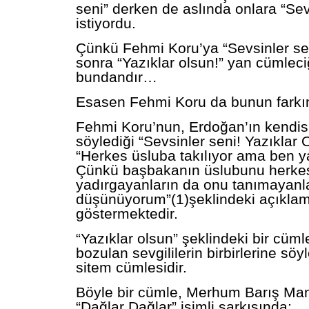
seni” derken de aslında onlara “Se
istiyordu.
Çünkü Fehmi Koru’ya “Sevsinler se
sonra “Yazıklar olsun!” yan cümleci
bundandır…
Esasen Fehmi Koru da bunun farkın
Fehmi Koru’nun, Erdoğan’ın kendi
söylediği “Sevsinler seni! Yazıklar 
“Herkes üsluba takılıyor ama ben 
Çünkü başbakanın üslubunu herkes 
yadırgayanların da onu tanımayanl
düşünüyorum”(1)şeklindeki açıklam
göstermektedir.
“Yazıklar olsun” şeklindeki bir cüml
bozulan sevgililerin birbirlerine söy
sitem cümlesidir.
Böyle bir cümle, Merhum Barış Ma
“Dağlar Dağlar” isimli şarkısında;