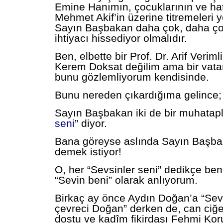
Emine Hanımın, çocuklarının ve ha
Mehmet Akif’in üzerine titremeleri y
Sayın Başbakan daha çok, daha ço
ihtiyacı hissediyor olmalıdır.
Ben, elbette bir Prof. Dr. Arif Veriml
Kerem Doksat değilim ama bir vata
bunu gözlemliyorum kendisinde.
Bunu nereden çıkardığıma gelince;
Sayın Başbakan iki de bir muhatapl
seni
” diyor.
Bana göreyse aslında Sayın Başba
demek istiyor!
O, her “Sevsinler seni” dedikçe be
“Sevin beni” olarak anlıyorum.
Birkaç ay önce Aydın Doğan’a “Sevs
çevreci Doğan” derken de, can ciğ
dostu ve kadîm fikirdaşı Fehmi Kor