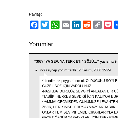
Paylaş:
Facebook
Twitter
WhatsApp
Email
LinkedIn
Reddit
Cop
P
Link
Yorumlar
“307) “YA SEV, YA TERK ET!” SÖZÜ…” yazisina 9 
inci zeynep yorum tarihi 12 Kasım, 2008 15:29
*efendim hz.peygambere ait OLDUGUNU SÖYLE
GÜZEL SÖZ İÇİN VAROLUNUZ.
-NASILDA ‘DURU,ÖZ SEVGİYİ ANLATAN BİR C
*TABİİKİ HERKES SEVDİGİ İCİN KALIYOR BU
**AMMA!!GECMİŞDEN GÜNÜMÜZE,LEVANTENL
ZIVIR, HER KİMSELER!?SAYMAZSAK TABİİKİ
ONLAR HEM SEVİP!HEMDE CIKARLARIYLA B
GAYET ÖZGÜR YASADIKLARI İCİN TERKETM