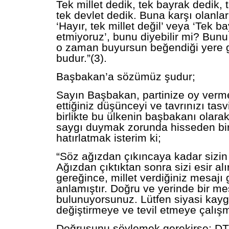
Tek millet dedik, tek bayrak dedik, 
tek devlet dedik. Buna karşı olanla
‘Hayır, tek millet değil’ veya ‘Tek b
etmiyoruz’, bunu diyebilir mi? Bun
o zaman buyursun beğendiği yere g
budur.”(3).
Başbakan’a sözümüz şudur;
Sayın Başbakan, partinize oy verm
ettiğiniz düşünceyi ve tavrınızı ta
birlikte bu ülkenin başbakanı olarak
saygı duymak zorunda hisseden biri
hatırlatmak isterim ki;
“Söz ağızdan çıkıncaya kadar sizin e
Ağızdan çıktıktan sonra sizi esir al
gereğince, millet verdiğiniz mesajı 
anlamıştır. Doğru ve yerinde bir me
bulunuyorsunuz. Lütfen siyasi kayg
değiştirmeye ve tevil etmeye çalış
Doğrusunu söylemek gerekirse; DT