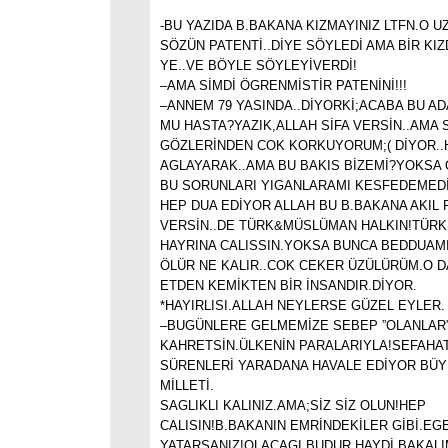
-BU YAZIDA B.BAKANA KIZMAYINIZ LTFN.O 
SÖZÜN PATENTİ..DİYE SÖYLEDİ AMA BİR KIZ
YE..VE BÖYLE SÖYLEYİVERDİ!
–AMA SİMDİ ÖGRENMİSTİR PATENİNİ!!!
–ANNEM 79 YASINDA..DİYORKİ;ACABA BU A
MU HASTA?YAZIK,ALLAH SİFA VERSİN..AMA
GÖZLERİNDEN COK KORKUYORUM;( DİYOR.
AGLAYARAK..AMA BU BAKIS BİZEMİ?YOKSA
BU SORUNLARI YIGANLARAMI KESFEDEMEDİ
HEP DUA EDİYOR ALLAH BU B.BAKANA AKIL F
VERSİN..DE TÜRK&MÜSLÜMAN HALKIN!TÜRK
HAYRINA CALISSIN.YOKSA BUNCA BEDDUAMI
ÖLÜR NE KALIR..COK CEKER ÜZÜLÜRÜM.O 
ETDEN KEMİKTEN BİR İNSANDIR.DİYOR.
*HAYIRLISI.ALLAH NEYLERSE GÜZEL EYLER.
–BUGÜNLERE GELMEMİZE SEBEP ”OLANLAR”
KAHRETSİN.ÜLKENİN PARALARIYLA!SEFAHAT
SÜRENLERİ YARADANA HAVALE EDİYOR BÜY
MİLLETİ.
SAGLIKLI KALINIZ.AMA;SİZ SİZ OLUN!HEP
CALISIN!B.BAKANIN EMRİNDEKİLER GİBİ.EG
YATARSANIZ!OLACAGI BUDUR.HAYDİ BAKALI