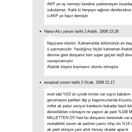
AKP ye oy vermeyi kendine yediremeyen insanlar
sokulamaz. Kaldı ki herşeye rağmen denileceks
ü AKP ye hayır demiştir.
Harun Alcı yorum tarihi 2 Aralık, 2008 23:28
Naçizane önerim. Kahramanlar bölümünün en ba
ü yazmanızdır. Yazdığınız hiçbir kahraman Atatür
devrine göre dünyanın tüm süper güçleri ile(9 düv
savaşmamıştır.
Atatürk köşesi koymanız olumlu olmuştur.
esraünal yorum tarihi 2 Ocak, 2009 21:17
evet tabi %53 ün içinde kimler var sayın bakalım s
gecemeyen partileri dtp yi bagımsızlarıda ktıyors
millet ak patiyi seviyor kardesim.bukadar basit.b
dürüstlükten cıkmayın.ne yapsın ak parti %100
MİLLETTEN OY.Yani bu dünyanın neresinde var.a
muhalefeti seven ak partinin yarısı mhp nin %14 iki
ak parti etmiyor.yani artık hersey okadar apacık