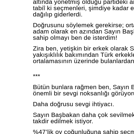
altında yönetmiş olduğu partideki a
tabiî ki seçmenleri, şimdiye kadar 
dağılıp giderlerdi.
Doğrusunu söylemek gerekirse; orta
adam olarak en azından Sayın Başb
sahip olmayı ben de isterdim!
Zira ben, yetişkin bir erkek olarak
yakışıklılık bakımından Türk erkekl
ortalamasının üzerinde bulanlarda
***
Bütün bunlara rağmen ben, Sayın 
önemli bir sevgi noksanlığı görüyo
Daha doğrusu sevgi ihtiyacı.
Sayın Başbakan daha çok sevilme
takdir edilmek istiyor.
%47’lik oy çoğunluğuna sahip seçme