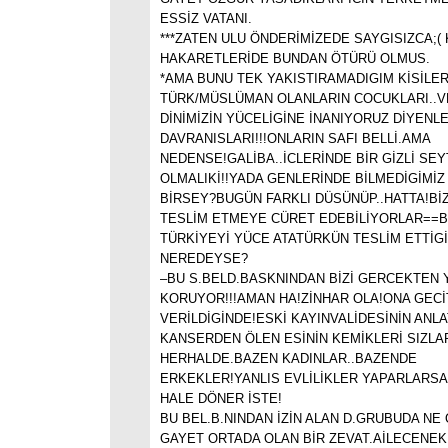
ESSİZ VATANI.
***ZATEN ULU ÖNDERİMİZEDE SAYGISIZCA;( 
HAKARETLERİDE BUNDAN ÖTÜRÜ OLMUS.
*AMA BUNU TEK YAKISTIRAMADIGIM KİSİLER
TÜRK/MÜSLÜMAN OLANLARIN COCUKLARI..V
DİNİMİZİN YÜCELİGİNE İNANIYORUZ DİYENLE
DAVRANISLARI!!!ONLARIN SAFI BELLİ.AMA
NEDENSE!GALİBA..İCLERİNDE BİR GİZLİ SE
OLMALIKİ!!YADA GENLERİNDE BİLMEDİGİMİZ
BİRSEY?BUGÜN FARKLI DÜSÜNÜP..HATTA!BİZ
TESLİM ETMEYE CÜRET EDEBİLİYORLAR==B
TÜRKİYEYİ YÜCE ATATÜRKÜN TESLİM ETTİG
NEREDEYSE?
–BU S.BELD.BASKNINDAN BİZİ GERCEKTEN
KORUYOR!!!AMAN HA!ZİNHAR OLA!ONA GECİ
VERİLDİGİNDE!ESKİ KAYINVALİDESİNİN ANLA
KANSERDEN ÖLEN ESİNİN KEMİKLERİ SIZLA
HERHALDE.BAZEN KADINLAR..BAZENDE
ERKEKLER!YANLIS EVLİLİKLER YAPARLARSA
HALE DÖNER İSTE!
BU BEL.B.NINDAN İZİN ALAN D.GRUBUDA NE
GAYET ORTADA OLAN BİR ZEVAT.AİLECENEK