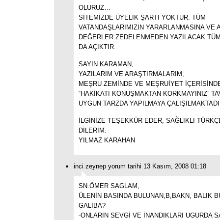
OLURUZ…
SİTEMİZDE ÜYELİK ŞARTI YOKTUR. TÜM
VATANDAŞLARIMIZIN YARARLANMASINA VE 
DEĞERLER ZEDELENMEDEN YAZILACAK TÜ
DA AÇIKTIR.
SAYIN KARAMAN,
YAZILARIM VE ARAŞTIRMALARIM;
MEŞRU ZEMİNDE VE MEŞRUİYET İÇERİSİNDE
“HAKİKATI KONUŞMAKTAN KORKMAYINIZ” TA
UYGUN TARZDA YAPILMAYA ÇALIŞILMAKTAD
İLGİNİZE TEŞEKKÜR EDER, SAĞLIKLI TÜRK
DİLERİM.
YILMAZ KARAHAN
inci zeynep yorum tarihi 13 Kasım, 2008 01:18
SN.ÖMER SAGLAM,
ÜLENİN BASINDA BULUNAN,B,BAKN, BALIK
GALİBA?
-ONLARIN SEVGİ VE İNANDIKLARI UGURDA 