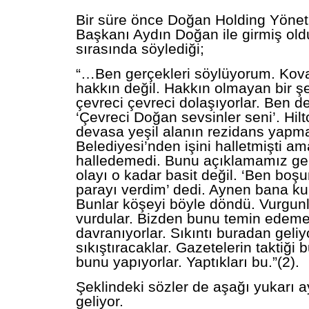
Bir süre önce Doğan Holding Yönet
Başkanı Aydın Doğan ile girmiş ol
sırasında söylediği;
“…Ben gerçekleri söylüyorum. Kova
hakkın değil. Hakkın olmayan bir şe
çevreci çevreci dolaşıyorlar. Ben d
‘Çevreci Doğan sevsinler seni’. Hil
devasa yeşil alanın rezidans yapma
Belediyesi’nden işini halletmişti am
halledemedi. Bunu açıklamamız ger
olayı o kadar basit değil. ‘Ben boş
parayı verdim’ dedi. Aynen bana kul
Bunlar köşeyi böyle döndü. Vurgunl
vurdular. Bizden bunu temin edemed
davranıyorlar. Sıkıntı buradan geli
sıkıştıracaklar. Gazetelerin taktiği 
bunu yapıyorlar. Yaptıkları bu.”(2).
Şeklindeki sözler de aşağı yukarı 
geliyor.