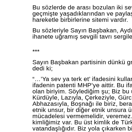
Bu sözlerde de arası bozulan iki sev
geçmişte yaşadıklarından ve paylaş
hareketle birbirlerine sitemi vardır.
Bu sözleriyle Sayın Başbakan, Ayd
ihanete uğramış sevgili tavrı sergil
***
Sayın Başbakan partisinin dünkü gr
dedi ki;
“…’Ya sev ya terk et’ ifadesini kul
ifadenin patenti MHP’ye aittir. Bu i
olan biriyim. Söylediğim şu; Biz bu
Kürdüyle, Lazıyla, Çerkeziyle, Gür
Abhazasıyla, Boşnağı ile biriz, bera
etnik unsur, bir diğer etnik unsura 
mücadelesi vermemelidir, veremez. 
kimliğimiz var. Bu üst kimlik de Tü
vatandaşlığıdır. Biz yola çıkarken b