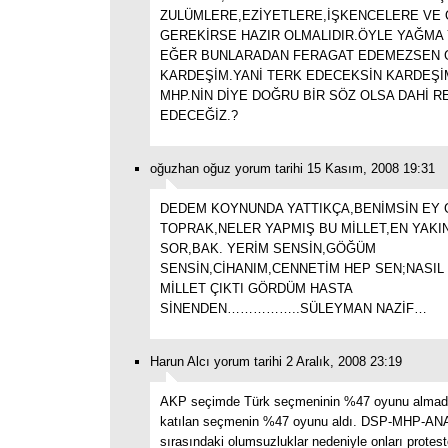
ZULÜMLERE,EZİYETLERE,İŞKENCELERE VE
GEREKİRSE HAZIR OLMALIDIR.ÖYLE YAĞMA 
EĞER BUNLARADAN FERAGAT EDEMEZSEN 
KARDEŞİM.YANİ TERK EDECEKSİN KARDEŞİ
MHP.NİN DİYE DOĞRU BİR SÖZ OLSA DAHİ R
EDECEĞİZ.?
oğuzhan oğuz yorum tarihi 15 Kasım, 2008 19:31
DEDEM KOYNUNDA YATTIKÇA,BENİMSİN EY 
TOPRAK,NELER YAPMIŞ BU MİLLET,EN YAKIN
SOR,BAK. YERİM SENSİN,GÖĞÜM
SENSİN,CİHANIM,CENNETİM HEP SEN;NASIL 
MİLLET ÇIKTI GÖRDÜM HASTA
SİNENDEN……………..SÜLEYMAN NAZİF…
Harun Alcı yorum tarihi 2 Aralık, 2008 23:19
AKP seçimde Türk seçmeninin %47 oyunu almad
katılan seçmenin %47 oyunu aldı. DSP-MHP-AN
sırasındaki olumsuzluklar nedeniyle onları prote