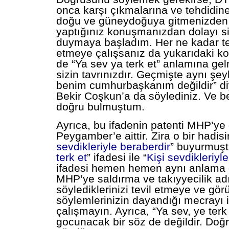
onca karşı çıkmalarına ve tehdidine 
doğu ve güneydoğuya gitmenizden 
yaptığınız konuşmanızdan dolayı s
duymaya başladım. Her ne kadar tev
etmeye çalışsanız da yukarıdaki k
de “Ya sev ya terk et” anlamına gel
sizin tavrınızdır. Geçmişte aynı şey
benim cumhurbaşkanım değildir” di
Bekir Coşkun’a da söylediniz. Ve be
doğru bulmuştum.
Ayrıca, bu ifadenin patenti MHP’ye 
Peygamber’e aittir. Zira o bir hadisi
sevdikleriyle beraberdir
” buyurmuştu
terk et
” ifadesi ile “
Kişi sevdikleriyl
ifadesi hemen hemen aynı anlama g
MHP’ye saldırma ve takıyyecilik ad
söylediklerinizi tevil etmeye ve gör
söylemlerinizin dayandığı mecrayı 
çalışmayın. Ayrıca, “Ya sev, ye terk
gocunacak bir söz de değildir. Doğr