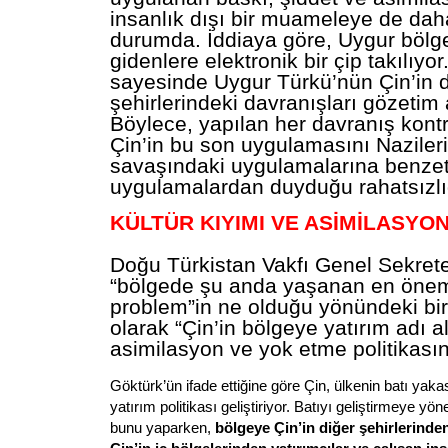
insanlık dışı bir muameleye de da
durumda. İddiaya göre, Uygur bölg
gidenlere elektronik bir çip takılıyor
sayesinde Uygur Türkü’nün Çin’in d
şehirlerindeki davranışları gözetim 
Böylece, yapılan her davranış kontro
Çin’in bu son uygulamasını Nazileri
savaşındaki uygulamalarına benze
uygulamalardan duyduğu rahatsızlığı
KÜLTÜR KIYIMI VE ASİMİLASYO
Doğu Türkistan Vakfı Genel Sekrete
“bölgede şu anda yaşanan en öneml
problem”in ne olduğu yönündeki bi
olarak “Çin’in bölgeye yatırım adı a
asimilasyon ve yok etme politikasın
Göktürk’ün ifade ettiğine göre Çin, ülkenin batı yaka
yatırım politikası geliştiriyor. Batıyı geliştirmeye yöne
bunu yaparken,
bölgeye Çin’in diğer şehirlerinden