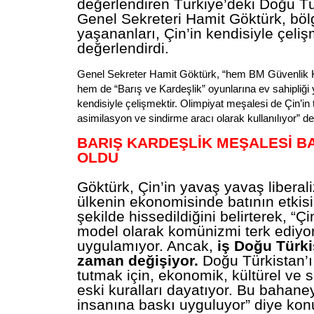
değerlendiren Türkiye’deki Doğu Tü
Genel Sekreteri Hamit Göktürk, bö
yaşananları, Çin’in kendisiyle çeliş
değerlendirdi.
Genel Sekreter Hamit Göktürk, “hem BM Güvenlik 
hem de “Barış ve Kardeşlik” oyunlarına ev sahipliği 
kendisiyle çelişmektir. Olimpiyat meşalesi de Çin’in 
asimilasyon ve sindirme aracı olarak kullanılıyor” de
BARIŞ KARDEŞLİK MEŞALESİ BA
OLDU
Göktürk, Çin’in yavaş yavaş liberali
ülkenin ekonomisinde batının etkisi
şekilde hissedildiğini belirterek, “
model olarak komünizmi terk ediyor,
uygulamıyor. Ancak,
iş Doğu Türki
zaman değişiyor.
Doğu Türkistan’ı
tutmak için, ekonomik, kültürel ve 
eski kuralları dayatıyor. Bu bahane
insanına baskı uyguluyor” diye kon