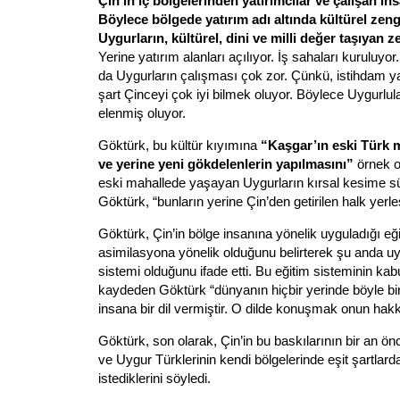
Çin’in iç bölgelerinden yatırımcılar ve çalışan insa
Böylece bölgede yatırım adı altında kültürel zengin
Uygurların, kültürel, dini ve milli değer taşıyan ze
Yerine yatırım alanları açılıyor. İş sahaları kuruluyo
da Uygurların çalışması çok zor. Çünkü, istihdam ya
şart Çinceyi çok iyi bilmek oluyor. Böylece Uygurlu
elenmiş oluyor.
Göktürk, bu kültür kıyımına
“Kaşgar’ın eski Türk m
ve yerine yeni gökdelenlerin yapılmasını”
örnek ol
eski mahallede yaşayan Uygurların kırsal kesime s
Göktürk, “bunların yerine Çin’den getirilen halk yerleşt
Göktürk, Çin’in bölge insanına yönelik uyguladığı eğ
asimilasyona yönelik olduğunu belirterek şu anda uygul
sistemi olduğunu ifade etti. Bu eğitim sisteminin ka
kaydeden Göktürk “dünyanın hiçbir yerinde böyle bi
insana bir dil vermiştir. O dilde konuşmak onun hakkı
Göktürk, son olarak, Çin’in bu baskılarının bir an ö
ve Uygur Türklerinin kendi bölgelerinde eşit şartlar
istediklerini söyledi.