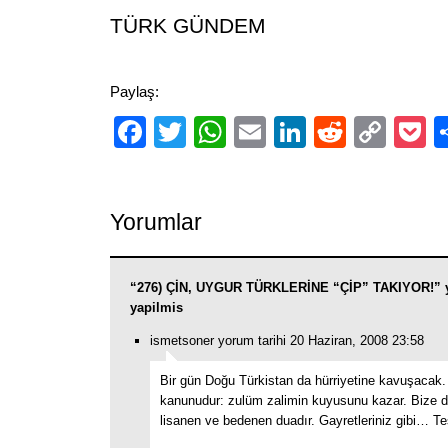
TÜRK GÜNDEM
Paylaş:
Facebook
Twitter
WhatsApp
Email
LinkedIn
Reddit
Cop
P
Link
Yorumlar
“276) ÇİN, UYGUR TÜRKLERİNE “ÇİP” TAKIYOR!” y
yapilmis
ismetsoner yorum tarihi 20 Haziran, 2008 23:58
Bir gün Doğu Türkistan da hürriyetine kavuşacak. 
kanunudur: zulüm zalimin kuyusunu kazar. Bize d
lisanen ve bedenen duadır. Gayretleriniz gibi… Te