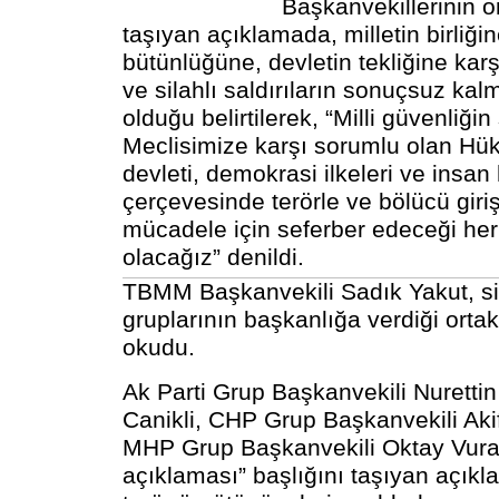
Başkanvekillerinin o
taşıyan açıklamada, milletin birliğin
bütünlüğüne, devletin tekliğine karşı
ve silahlı saldırıların sonuçsuz k
olduğu belirtilerek, “Milli güvenliğ
Meclisimize karşı sorumlu olan Hü
devleti, demokrasi ilkeleri ve insan
çerçevesinde terörle ve bölücü giri
mücadele için seferber edeceği he
olacağız” denildi.
TBMM
Başkanvekili Sadık Yakut, si
gruplarının başkanlığa verdiği orta
okudu.
Ak Parti
Grup Başkanvekili Nurettin
Canikli,
CHP
Grup Başkanvekili Ak
MHP
Grup Başkanvekili Oktay Vur
açıklaması” başlığını taşıyan açık