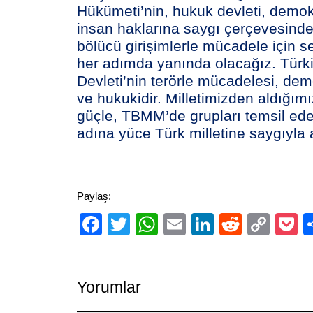
Hükümeti’nin, hukuk devleti, demokr
insan haklarına saygı çerçevesinde
bölücü girişimlerle mücadele için s
her adımda yanında olacağız. Türk
Devleti’nin terörle mücadelesi, dem
ve hukukidir. Milletimizden aldığımı
güçle,
TBMM’de grupları temsil eden
adına yüce Türk milletine saygıyla a
Paylaş:
Facebook
Twitter
WhatsApp
Email
LinkedIn
Reddit
Cop
P
Link
Yorumlar