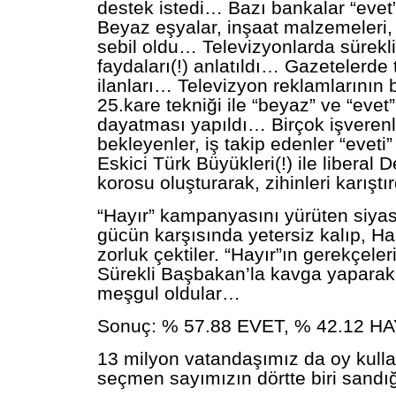
destek istedi… Bazı bankalar “evet”
Beyaz eşyalar, inşaat malzemeleri, 
sebil oldu… Televizyonlarda sürekli 
faydaları(!) anlatıldı… Gazetelerde
ilanları… Televizyon reklamlarının 
25.kare tekniği ile “beyaz” ve “evet” 
dayatması yapıldı… Birçok işverenler
bekleyenler, iş takip edenler “eveti
Eskici Türk Büyükleri(!) ile liberal D
korosu oluşturarak, zihinleri karış
“Hayır” kampanyasını yürüten siyasi
gücün karşısında yetersiz kalıp, H
zorluk çektiler. “Hayır”ın gerekçeler
Sürekli Başbakan’la kavga yaparak
meşgul oldular…
Sonuç: % 57.88 EVET, % 42.12 HA
13 milyon vatandaşımız da oy kulla
seçmen sayımızın dörtte biri sandığ