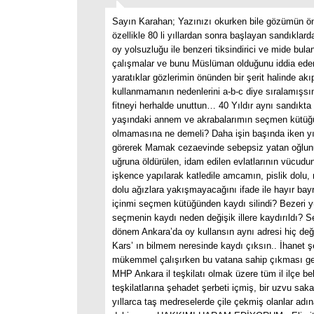
Sayın Karahan; Yazınızı okurken bile gözümün ö
özellikle 80 li yıllardan sonra başlayan sandıklarda
oy yolsuzluğu ile benzeri tiksindirici ve mide bula
çalışmalar ve bunu Müslüman olduğunu iddia ede
yaratıklar gözlerimin önünden bir şerit halinde akı
kullanmamanın nedenlerini a-b-c diye sıralamışsı
fitneyi herhalde unuttun… 40 Yıldır aynı sandıkta
yaşındaki annem ve akrabalarımın seçmen kütü
olmamasına ne demeli? Daha işin başında iken yı
görerek Mamak cezaevinde sebepsiz yatan oğlunu
uğruna öldürülen, idam edilen evlatlarının vücud
işkence yapılarak katledile amcamın, pislik dolu, 
dolu ağızlara yakışmayacağını ifade ile hayır bayr
içinmi seçmen kütüğünden kaydı silindi? Bezeri y
seçmenin kaydı neden değişik illere kaydırıldı? 
dönem Ankara’da oy kullansın aynı adresi hiç değ
Kars’ ın bilmem neresinde kaydı çıksın.. İhanet ş
mükemmel çalışırken bu vatana sahip çıkması g
MHP Ankara il teşkilatı olmak üzere tüm il ilçe be
teşkilatlarına şehadet şerbeti içmiş, bir uzvu sak
yıllarca taş medreselerde çile çekmiş olanlar adı