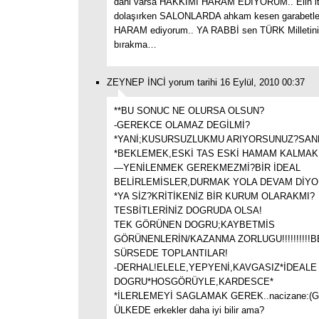
dahi varsa HAKKIMI HARAM EDİYORUM.. Elin iti
dolaşırken SALONLARDA ahkam kesen garabetle
HARAM ediyorum.. YA RABBİ sen TÜRK Milletini
bırakma…
ZEYNEP İNCİ yorum tarihi 16 Eylül, 2010 00:37
**BU SONUC NE OLURSA OLSUN?
-GEREKCE OLAMAZ DEGİLMİ?
*YANİ;KUSURSUZLUKMU ARIYORSUNUZ?SAN
*BEKLEMEK,ESKİ TAS ESKİ HAMAM KALMAK
—YENİLENMEK GEREKMEZMİ?BİR İDEAL
BELİRLEMİSLER,DURMAK YOLA DEVAM DİYO
*YA SİZ?KRİTİKENİZ BİR KURUM OLARAKMI?
TESBİTLERİNİZ DOGRUDA OLSA!
TEK GÖRÜNEN DOGRU;KAYBETMİS
GÖRÜNENLERİN/KAZANMA ZORLUGU!!!!!!!!!!B
SÜRSEDE TOPLANTILAR!
-DERHAL!ELELE,YEPYENİ,KAVGASIZ*İDEALE
DOGRU*HOSGÖRÜYLE,KARDESCE*
*İLERLEMEYİ SAGLAMAK GEREK..nacizane:(
ÜLKEDE erkekler daha iyi bilir ama?