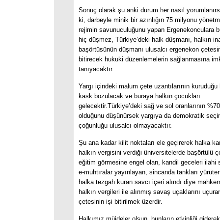
Sonuç olarak şu anki durum her nasıl yorumlanır
ki, darbeyle minik bir azınlığın 75 milyonu yöne
rejimin savunuculuğunu yapan Ergenekonculara
hiç düşmez, Türkiye’deki halk düşmanı, halkın in
başörtüsünün düşmanı ulusalcı ergenekon çetesini
bitirecek hukuki düzenlemelerin sağlanmasına im
tanıyacaktır.
Yargı içindeki malum çete uzantılarının kuruduğu 
kask bozulacak ve buraya halkın çocukları
gelecektir.Türkiye’deki sağ ve sol oranlarının %7
olduğunu düşünürsek yargıya da demokratik seçim
çoğunluğu ulusalcı olmayacaktır.
Şu ana kadar kilit noktaları ele geçirerek halka k
halkın vergisini verdiği üniversitelerde başörtülü 
eğitim görmesine engel olan, kandil geceleri ilahi 
e-muhtıralar yayınlayan, sincanda tankları yürüt
halka tezgah kuran savcı içeri alındı diye mahke
halkın vergileri ile alınmış savaş uçaklarını uçur
çetesinin işi bitirilmek üzerdir.
Halkımız müjdeler olsun, bunların etkinliği gidere