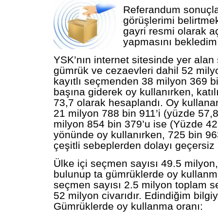
Referandum sonuçla
görüşlerimi belirtme
gayri resmi olarak 
yapmasını bekledi
YSK’nın internet sitesinde yer alan
gümrük ve cezaevleri dahil 52 mily
kayıtlı seçmenden 38 milyon 369 bi
başına giderek oy kullanırken, katı
73,7 olarak hesaplandı. Oy kullan
21 milyon 788 bin 911’i (yüzde 57,8
milyon 854 bin 379’u ise (Yüzde 42
yönünde oy kullanırken, 725 bin 9
çeşitli sebeplerden dolayı geçersiz 
Ülke içi seçmen sayısı 49.5 milyon,
bulunup ta gümrüklerde oy kullanm
seçmen sayısı 2.5 milyon toplam 
52 milyon civarıdır.
Edindiğim bilgi
Gümrüklerde oy kullanma oranı: