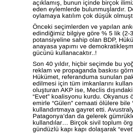
açıklamış, bunun içinde birçok ilimi
eden eylemlerde bulunmuşlardır. Do
oylamaya katılım çok düşük olmuşt
Önceki seçimlerden ve yapılan ank
edindiğimiz bilgiye göre % 5 lik (2-3
potansiyeline sahip olan BDP, Hük
anayasa yapımı ve demokratikleş
gücünü kullanacaktır..!
Son 40 yıldır, hiçbir seçimde bu yo
reklam ve propaganda baskısı gö
Hükümet, referanduma sunulan pak
edilmesi için tüm imkanlarını kulla
oluşturan AKP ise, Meclis dışındaki 
“Evet” koalisyonu kurdu. Okyanus 
emirle “Gülen” cemaati ölülere bile 
kullandırtmaya gayret etti. Avustral
Patagonya’dan da gelerek gümrükl
kullandılar… Birçok sivil toplum örg
gündüzlü kapı kapı dolaşarak “eve