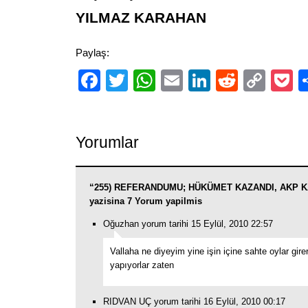
YILMAZ KARAHAN
Paylaş:
Facebook
Twitter
WhatsApp
Email
LinkedIn
Reddit
Cop
P
Link
Yorumlar
“255) REFERANDUMU; HÜKÜMET KAZANDI, AKP K
yazisina 7 Yorum yapilmis
Oğuzhan yorum tarihi 15 Eylül, 2010 22:57
Vallaha ne diyeyim yine işin içine sahte oylar gir
yapıyorlar zaten
RIDVAN UÇ yorum tarihi 16 Eylül, 2010 00:17