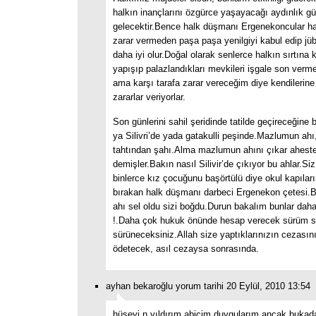
halkın inançlarını özgürce yaşayacağı aydınlık g
gelecektir.Bence halk düşmanı Ergenekoncular ha
zarar vermeden paşa paşa yenilgiyi kabul edip jüb
daha iyi olur.Doğal olarak senlerce halkın sırtına 
yapışıp palazlandıkları mevkileri işgale son verme
ama karşı tarafa zarar vereceğim diye kendilerin
zararlar veriyorlar.
Son günlerini sahil şeridinde tatilde geçireceğine
ya Silivri’de yada gatakulli peşinde.Mazlumun ahı, 
tahtından şahı.Alma mazlumun ahını çıkar ahest
demişler.Bakın nasıl Silivir’de çıkıyor bu ahlar.Si
binlerce kız çocuğunu başörtülü diye okul kapılar
bırakan halk düşmanı darbeci Ergenekon çetesi
ahı sel oldu sizi boğdu.Durun bakalım bunlar daha 
!.Daha çok hukuk önünde hesap verecek sürüm 
sürüneceksiniz.Allah size yaptıklarınızın cezası
ödetecek, asıl cezaysa sonrasında.
ayhan bekaroğlu yorum tarihi 20 Eylül, 2010 13:54
hüseyi,n yıldırım abicim duygularım ancak bukada