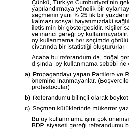
Çünkü, Türkiye Cumhuriyeti’nin gel
yapılandırmaya yönelik bir oylama
seçmenin yani % 25 lik bir yüzdeni
kalması sosyal hayatımızdaki sağlık
iletişimin bir göstergesidir. Kişiler s
ve inancı gereği oy kullanmayabilir
oy kullanmama her seçimde görülü
civarında bir istatistiği oluştururlar.
Acaba bu referandum da, doğal ger
dışında oy kullanmama sebebi ne o
a)
Propagandayı yapan Partilere ve
önemine inanmayanlar. (Boşverciler
protestocular)
b)
Referandumu bilinçli olarak boykot
c)
Seçmen kütüklerinde mükerrer yazı
Bu oy kullanmama işini çok önemsi
BDP, siyaseti gereği referandumu 