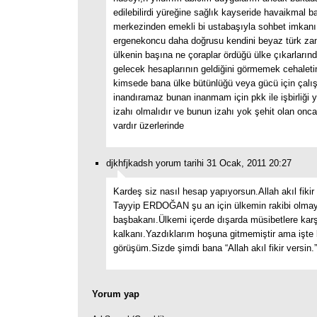
edilebilirdi yüreğine sağlık kayseride havaikmal 
merkezinden emekli bi ustabaşıyla sohbet imkan
ergenekoncu daha doğrusu kendini beyaz türk z
ülkenin başına ne çoraplar ördüğü ülke çıkarların
gelecek hesaplarının geldiğini görmemek cehaleti
kimsede bana ülke bütünlüğü veya gücü için çalış
inandıramaz bunan inanmam için pkk ile işbirliği 
izahı olmalıdır ve bunun izahı yok şehit olan onca
vardır üzerlerinde
djkhfjkadsh yorum tarihi 31 Ocak, 2011 20:27
Kardeş siz nasıl hesap yapıyorsun.Allah akıl fiki
Tayyip ERDOĞAN şu an için ülkemin rakibi olmaya
başbakanı.Ülkemi içerde dışarda müsibetlere kar
kalkanı.Yazdıklarım hoşuna gitmemiştir ama işte
görüşüm.Sizde şimdi bana “Allah akıl fikir versin.”
Yorum yap