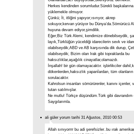
Herkes kendinden sorumludur.Sürekli başkalarına
yüklemekle olmuyor.
Çünkü; İt, itliğini yapıyor;ısırıyor, akrep
sokuyor,kervan yürüyor bu Dünya’da.Sömürücü A
huyuna devam ediyor,şimdilik.
Eğer;Biz Türk Alemi, kendimize dönebilseydik, ş
layık,Türklüğün yüceldiği idarecilerin sevk ve ida
olabilseydik;ABD ve AB karşısında dik durup, Çet
olabilseydik; Bizim olan Irak gibi topraklarda bu
haksızlıklar,aşağılık cinayatlar,olamazdı.
İnşallah! bir gün olamayacaktır. işbirlikciler dahil,
dökenlerden,haksızlık yapanİardan, tüm olanların
sorulacaktır.
Kahrolsun insanları sömürürenler, kanını içenler, 
tutan satılmışlar.
Ne mutlu! Türkçe düşündüm.Türk gibi davrandım 
Saygılarımla.
ali güler yorum tarihi 31 Ağustos, 2010 00:53
Allah sınıyorrrr bu adi şerefsizler..bu ırak amerik