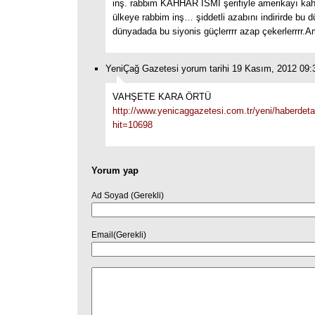
inş. rabbim KAHHAR İSMİ şerifiyle amerikayı kah
ülkeye rabbim inş… şiddetli azabını indirirde bu 
dünyadada bu siyonis güçlerrrr azap çekerlerrrr.A
YeniÇağ Gazetesi yorum tarihi 19 Kasım, 2012 09:
VAHŞETE KARA ÖRTÜ
http://www.yenicaggazetesi.com.tr/yeni/haberdet
hit=10698
Yorum yap
Ad Soyad (Gerekli)
Email(Gerekli)