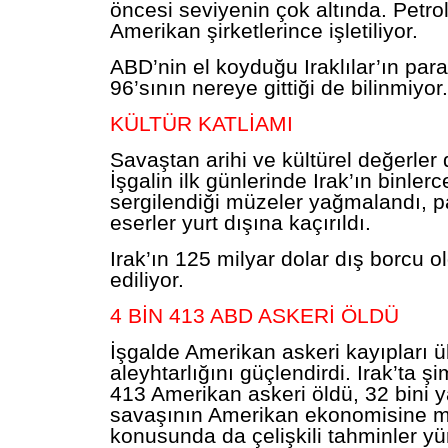
öncesi seviyenin çok altında. Petro
Amerikan şirketlerince işletiliyor.
ABD’nin el koyduğu Iraklılar’ın par
96’sının nereye gittiği de bilinmiyor.
KÜLTÜR KATLİAMI
Savaştan arihi ve kültürel değerler 
İşgalin ilk günlerinde Irak’ın binlerce
sergilendiği müzeler yağmalandı, p
eserler yurt dışına kaçırıldı.
Irak’ın 125 milyar dolar dış borcu 
ediliyor.
4 BİN 413 ABD ASKERİ ÖLDÜ
İşgalde Amerikan askeri kayıpları 
aleyhtarlığını güçlendirdi. Irak’ta ş
413 Amerikan askeri öldü, 32 bini y
savaşının Amerikan ekonomisine ma
konusunda da çelişkili tahminler yü