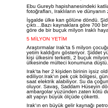
Ebu Gureyb hapishanesindeki katl
fotoğrafları, Iraklıların ve dünyanın
İşgalde ülke kan gölüne döndü. Şi
çıktı…Bazı kaynaklara göre 700 bi
göre de bir buçuk milyon Iraklı haya
5 MİLYON YETİM
Araştırmalar Irak’ta 5 milyon çocu
yetim kaldığını gösteriyor. Şiddet 
kişi ülkesini terketti, 2 buçuk milyo
ülkesinde mülteci konumuna düştü
Irak’ta her 2 kişiden birinin işsiz o
ediliyor.
Irak’ın pek çok bölgesi, gü
saat elektrik alabiliyor. Su da çoğu
oluyor. Savaş, Saddam Hüseyin d
ambargolar yüzünden zaten kötü 
alt yapıyı büyük ölçüde çökertti.
Irak’ın en büyük gelir kaynağı petro