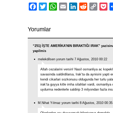
Facebook
Twitter
WhatsApp
Email
LinkedIn
Reddit
Cop
P
Link
Yorumlar
“251) İŞTE AMERİKA’NIN BIRAKTIĞI IRAK” yazisin
yapilmis
melekdilsen yorum tarihi 7 Ağustos, 2010 00:22
Allah cezalarini versin! Nasil osmanliya ac kopekl
savasinda saldirdilarsa, Irak’ta da aynisini yapti e
kendi cikarlari sozkonusu oldugunda her turlu yala
irak’ta guyya kitle imha silahlari vardi, osmanliy
uydurma nedenlerle saldirip 3 milyondan fazla insa
M.Nihat Yılmaz yorum tarihi 8 Ağustos, 2010 00:35
Olanlardan,acı duyuyorsak;bileniyoruz demektir.