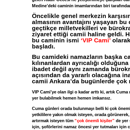
Medine’deki caminin imamlarından biri tarafınd
Öncelikle genel merkezin karşısı
almasının avantajını yaşayan bu 
geçtikçe milletvekilleri ve bürokr
ziyaret ettiği camii haline geldi.
bu caminin ismi
‘VIP Cami’
olarak
başladı.
Bu camideki namazların başka c
kılınanlardan ayrıcalığı olduğun
ibadet değil aynı zamanda bürokrat
açısından da yararlı olacağına ina
camii Ankara’da bugünlerde çok 
VIP Cami’ye olan ilgi o kadar arttı ki, artık Cum
yer bulabilmek hemen hemen imkansız.
Cuma günleri orada bulunmayı belli ki çok öneml
yetkililere yakın olmak isteyen, orada görünerek
artırmak isteyen tüm
“çok önemli kişiler”
de yer 
için, şoförlerini namaz öncesi yer tutmaları için 