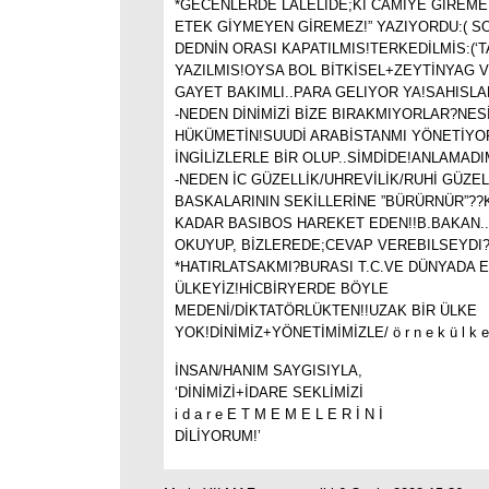
*GECENLERDE LALELİDE;Kİ CAMİYE GİREME
ETEK GİYMEYEN GİREMEZ!” YAZIYORDU:( S
DEDNİN ORASI KAPATILMIS!TERKEDİLMİS:(‘T
YAZILMIS!OYSA BOL BİTKİSEL+ZEYTİNYAG 
GAYET BAKIMLI..PARA GELIYOR YA!SAHISL
-NEDEN DİNİMİZİ BİZE BIRAKMIYORLAR?NES
HÜKÜMETİN!SUUDİ ARABİSTANMI YÖNETİYO
İNGİLİZLERLE BİR OLUP..SİMDİDE!ANLAMADI
-NEDEN İC GÜZELLİK/UHREVİLİK/RUHİ GÜZEL
BASKALARININ SEKİLLERİNE ”BÜRÜRNÜR”??
KADAR BASIBOS HAREKET EDEN!!B.BAKAN.
OKUYUP, BİZLEREDE;CEVAP VEREBILSEYDI?
*HATIRLATSAKMI?BURASI T.C.VE DÜNYADA E
ÜLKEYİZ!HİCBİRYERDE BÖYLE
MEDENİ/DİKTATÖRLÜKTEN!!UZAK BİR ÜLKE
YOK!DİNİMİZ+YÖNETİMİMİZLE/ ö r n e k ü l k e 
İNSAN/HANIM SAYGISIYLA,
‘DİNİMİZİ+İDARE SEKLİMİZİ
i d a r e E T M E M E L E R İ N İ
DİLİYORUM!’