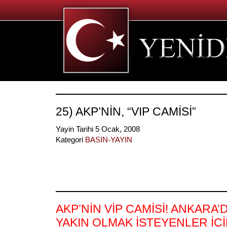
25) AKP’NİN, “VIP CAMİSİ”
Yayin Tarihi 5 Ocak, 2008
Kategori
BASIN-YAYIN
AKP’NİN VİP CAMİSİ! ANKARA’
YAKIN OLMAK İSTEYENLER İÇİ