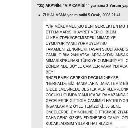
“25) AKP’NİN, “VIP CAMİSİ”” yazisina 2 Yorum yap
ZÜHAL ASMA yorum tarihi 5 Ocak, 2008 21:41
*VİP!MÜKEMMEL:)BU BENİ GERCEKTEN MUT
ETTİ.MİMARİSİ!!HAYRET VERİCİ!!BİZİM
ÜLKEMİZDEKİ/GECMİSDEKİ MİMARİYE
UYMUYOR!YANILIYORMUYUM?BU
TAMAMEN!!ZENGİNLİK!!TASAN SUUDİ ARABİ
CAMİİ..GİBİMİ?ANLATSALARDA AYDINLANSA
MİMARİSİ?BURASI TÜRKİYE CUMHURİYETİ..
DÖNEMİNDE BÖYLE CAMİLER VARMIYDI ACA
BEY!
*İNCELEMEK GEREKİR DEGİLMİ?NEYSE;
*HERHALDE BİZ HANIMLARIN DAHA TEMİZ Bİ
GİDEBİLMESİNEDE DESTEK VERİRLER?CÜN
COCUKLUGUMDA ‘CAMLICADA’ RAMAZANDA 
GECELERDE GİTTİGİM,CAMİMİZİ HATIRLIYO
İNSANLARIMIZ ÖYLE TEMİZDİKİ..35 SENE
ÖNCELERDE..EMİNÖNÜNE GİTTİGİMDE ZİYAR
DAHA GENC KIZKEN EDİRNEDEKİ CAMİYİ Ö
KUCAKLADIGIM YILLARI HATIRLADIM.