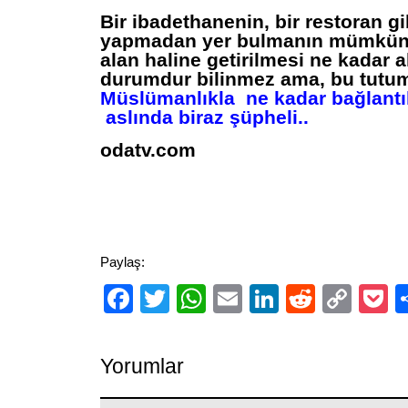
Bir ibadethanenin, bir restoran g
yapmadan yer bulmanın mümkün 
alan haline getirilmesi ne kadar al
durumdur bilinmez ama, bu tutu
Müslümanlıkla ne kadar bağlantı
aslında biraz şüpheli..
odatv.com
Paylaş:
Facebook
Twitter
WhatsApp
Email
LinkedIn
Reddit
Cop
P
Link
Yorumlar