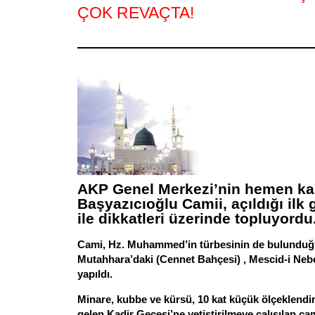
ÇOK REVAÇTA!
AKP Genel Merkezi’nin hemen ka
Başyazıcıoğlu Camii, açıldığı ilk 
ile dikkatleri üzerinde topluyordu
Cami, Hz. Muhammed’in türbesinin de bulunduğ
Mutahhara’daki (Cennet Bahçesi) , Mescid-i Neb
yapıldı.
Minare, kubbe ve kürsü, 10 kat küçük ölçeklendir
gelen Kadir Gecesi’ne yetiştirilmeye çalışılan cam