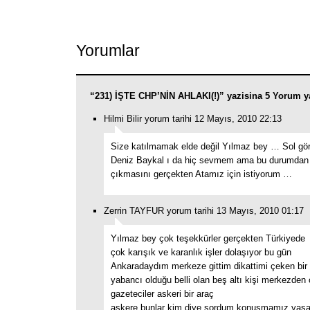
Link
Yorumlar
“231) İŞTE CHP’NİN AHLAKI(!)” yazisina 5 Yorum y
Hilmi Bilir yorum tarihi 12 Mayıs, 2010 22:13
Size katılmamak elde değil Yılmaz bey … Sol gör
Deniz Baykal ı da hiç sevmem ama bu durumdan 
çıkmasını gerçekten Atamız için istiyorum …
Zerrin TAYFUR yorum tarihi 13 Mayıs, 2010 01:17
Yılmaz bey çok teşekkürler gerçekten Türkiyede
çok karışık ve karanlık işler dolaşıyor bu gün
Ankaradaydım merkeze gittim dikattimi çeken bir
yabancı olduğu belli olan beş altı kişi merkezden ç
gazeteciler askeri bir araç
askere bunlar kim diye sordum konuşmamız yas