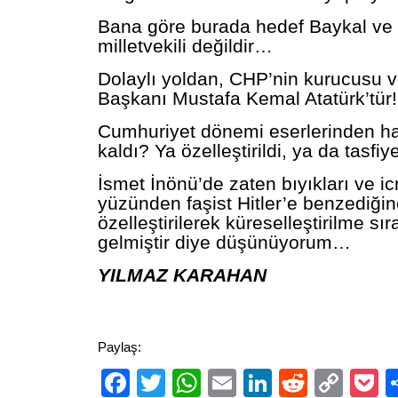
Bana göre burada hedef Baykal ve
milletvekili değildir…
Dolaylı yoldan, CHP’nin kurucusu v
Başkanı Mustafa Kemal Atatürk’tür!
Cumhuriyet dönemi eserlerinden h
kaldı? Ya özelleştirildi, ya da tasfiye
İsmet İnönü’de zaten bıyıkları ve icr
yüzünden faşist Hitler’e benzediğin
özelleştirilerek küreselleştirilme sı
gelmiştir diye düşünüyorum…
YILMAZ KARAHAN
Paylaş:
Facebook
Twitter
WhatsApp
Email
LinkedIn
Reddit
Cop
P