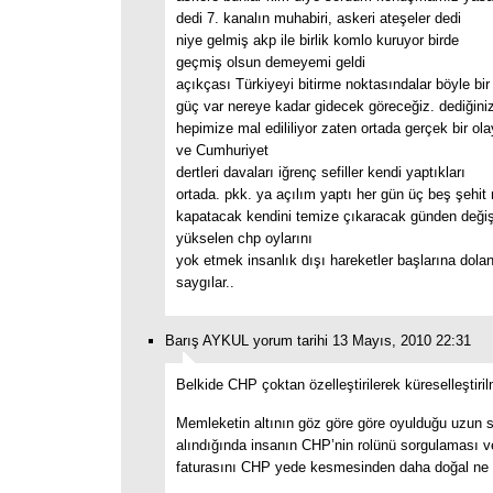
dedi 7. kanalın muhabiri, askeri ateşeler dedi
niye gelmiş akp ile birlik komlo kuruyor birde
geçmiş olsun demeyemi geldi
açıkçası Türkiyeyi bitirme noktasındalar böyle bir
güç var nereye kadar gidecek göreceğiz. dediğiniz
hepimize mal edililiyor zaten ortada gerçek bir ol
ve Cumhuriyet
dertleri davaları iğrenç sefiller kendi yaptıkları
ortada. pkk. ya açılım yaptı her gün üç beş şehit
kapatacak kendini temize çıkaracak günden deği
yükselen chp oylarını
yok etmek insanlık dışı hareketler başlarına dola
saygılar..
Barış AYKUL yorum tarihi 13 Mayıs, 2010 22:31
Belkide CHP çoktan özelleştirilerek küreselleştirilm
Memleketin altının göz göre göre oyulduğu uzun
alındığında insanın CHP’nin rolünü sorgulaması ve
faturasını CHP yede kesmesinden daha doğal ne o