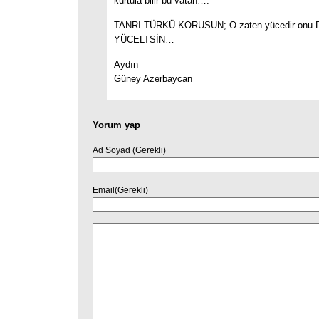
kurtula bilir bu vatan….
TANRI TÜRKÜ KORUSUN; O zaten yücedir onu
YÜCELTSİN…
Aydın
Güney Azerbaycan
Yorum yap
Ad Soyad (Gerekli)
Email(Gerekli)