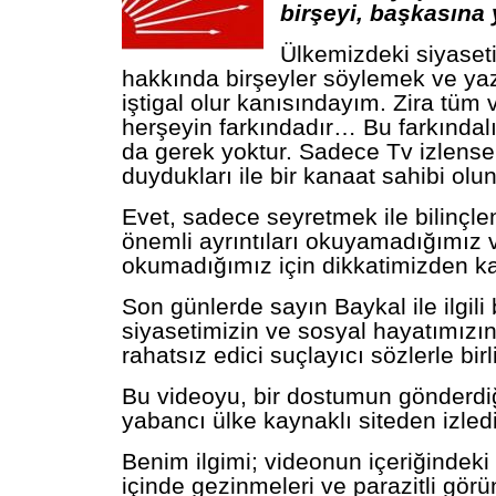
birşeyi, başkasına
Ülkemizdeki siyaseti
hakkında birşeyler söylemek ve y
iştigal olur kanısındayım. Zira tüm
herşeyin farkındadır… Bu farkındal
da gerek yoktur. Sadece Tv izlense,
duydukları ile bir kanaat sahibi ol
Evet, sadece seyretmek ile bilinçle
önemli ayrıntıları okuyamadığımız 
okumadığımız için dikkatimizden k
Son günlerde sayın Baykal ile ilgili 
siyasetimizin ve sosyal hayatımız
rahatsız edici suçlayıcı sözlerle bi
Bu videoyu, bir dostumun gönderdiğ
yabancı ülke kaynaklı siteden izled
Benim ilgimi; videonun içeriğindeki 
içinde gezinmeleri ve parazitli görün