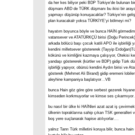
da her kes biliyor peki BDP Türkiye’de bulunan bi
düşmanı ABD de TÜRK düşmanı bu ikisi bir araya
yapmayı düşünüp konuşacaklar? Türkiye’nin geliş
plan kuracakalr yoksa TÜRKİYE’yi bölmeyi mi?
hayatım boyunca böyle ve bunca HAİN görmedim. 
vatansever ve ATATÜRKÇÜ birisi (Doğu Perincek)
arkada bölücü başı çocuk katili APO ile işbiriliği 
kendini milletsever göstererek (Tayyip Erdoğan)Tü
kökünü ve kimliğini kazmaya çalışıyor, Otekisi k
yandaşı göstererek (kürtler ve BDP) gidip Türk dü
işbirliği yapıyor, obürsü kendini Aydın birisi ve At
gösterek (Mehmet Ali Birand) gidip eremeni lobiler
aleyhine kampaniya başlatıyor…VB
bunca Hain göz göre göre serbest gezerek hiyane
kimseden korkmuyorlar ve kimse ses çıkarmıyor
bu nasıl bir ülke ki HAİNleri azat azat iş çevirme
ülkenin topraklarına sahip çıkan TSK generalleri 
boş yere suçlanarak hapise atılıyorlar….
yalnız Tanrı Türk milletini koruya bilir, bunca hain