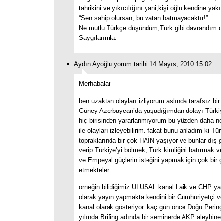
tahrikini ve yıkıcılığını yani;kişi oğlu kendine yak
“Sen sahip olursan, bu vatan batmayacaktır!”
Ne mutlu Türkçe düşündüm,Türk gibi davrandım d
Saygılarımla.
Aydın Ayoğlu yorum tarihi 14 Mayıs, 2010 15:02
Merhabalar
ben uzaktan olayları izliyorum aslında tarafsız bir 
Güney Azerbaycan’da yaşadığımdan dolayı Türkiye
hiç birisinden yararlanmıyorum bu yüzden daha ne
ile olayları izleyebilirim. fakat bunu anladım ki Tü
topraklarında bir çok HAİN yaşıyor ve bunlar dış gü
verip Türkiye’yi bölmek, Türk kimliğini batırmak
ve Empeyal güçlerin isteğini yapmak için çok bir 
etmekteler.
orneğin bilidiğimiz ULUSAL kanal Laik ve CHP yan
olarak yayın yapmakta kendini bir Cumhuriyetçi v
kanal olarak gösteriyor. kaç gün önce Doğu Perin
yılında Brifing adında bir seminerde AKP aleyhin