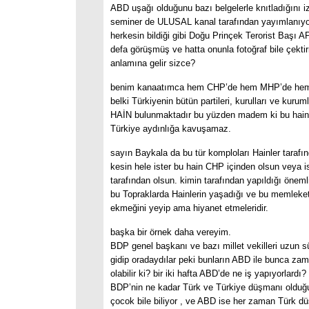
ABD uşağı olduğunu bazı belgelerle knıtladığını i
seminer de ULUSAL kanal tarafından yayımlanıy
herkesin bildiği gibi Doğu Prinçek Terorist Başı AP
defa görüşmüş ve hatta onunla fotoğraf bile çekti
anlamına gelir sizce?
benim kanaatımca hem CHP’de hem MHP’de hem
belki Türkiyenin bütün partileri, kurulları ve kurum
HAİN bulunmaktadır bu yüzden madem ki bu hain
Türkiye aydınlığa kavuşamaz.
sayın Baykala da bu tür komploları Hainler tarafın
kesin hele ister bu hain CHP içinden olsun veya 
tarafından olsun. kimin tarafından yapıldığı öneml
bu Topraklarda Hainlerin yaşadığı ve bu memleke
ekmeğini yeyip ama hiyanet etmeleridir.
başka bir örnek daha vereyim.
BDP genel başkanı ve bazı millet vekilleri uzun 
gidip oradaydılar peki bunların ABD ile bunca zama
olabilir ki? bir iki hafta ABD’de ne iş yapıyorlardı?
BDP’nin ne kadar Türk ve Türkiye düşmanı olduğun
çocok bile biliyor , ve ABD ise her zaman Türk d