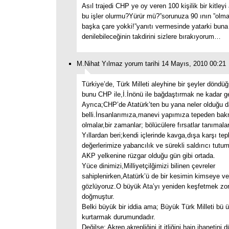
Asıl trajedi CHP ye oy veren 100 kişilik bir kitleyi
bu işler olurmu?Yürür mü?”sorunuza 90 ının ”ol
başka çare yokki!”yanıtı vermesinde yatarki buna
denilebileceğinin takdirini sizlere bırakıyorum…
M.Nihat Yılmaz yorum tarihi 14 Mayıs, 2010 00:21
Türkiye’de, Türk Milleti aleyhine bir şeyler döndüğ
bunu CHP ile,İ.İnönü ile bağdaştırmak ne kadar g
Ayrıca;CHP’de Atatürk’ten bu yana neler olduğu d
belli.İnsanlarımıza,manevi yapımıza tepeden bakm
olmalar,bir zamanlar; bölücülere fırsatlar tanımal
Yıllardan beri;kendi içlerinde kavga,dışa karşı te
değerlerimize yabancılık ve sürekli saldırıcı tutum
AKP yelkenine rüzgar olduğu gün gibi ortada.
Yüce dinimizi,Milliyetçilğimizi bilinen çevreler
sahiplenirken,Atatürk’ü de bir kesimin kimseye ve
gözlüyoruz.O büyük Ata’yı yeniden keşfetmek zor
doğmuştur.
Belki büyük bir iddia ama; Büyük Türk Milleti bü ü
kurtarmak durumundadır.
Değilse; Akrep akrepliğini,it itliğini,hain ihanetini