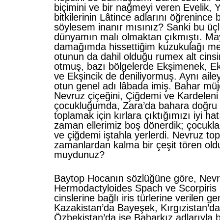
biçimini ve bir nağmeyi veren Evelik,
bitkilerinin Lâtince adlarını öğrenince
söylesem inanır mısınız? Sanki bu üç
dünyamın malı olmaktan çıkmıştı. May
damağımda hissettiğim kuzukulağı me
otunun da dahil olduğu rumex alt cinsi
otmuş, bazı bölgelerde Ekşimenek, Ek
ve Ekşincik de deniliyormuş. Aynı ail
otun genel adı lâbada imiş. Bahar müjd
Nevruz çiçeğini, Çiğdemi ve Kardelen
çocukluğumda, Zara’da bahara doğru 
toplamak için kırlara çıktığımızı iyi ha
zaman ellerimiz boş dönerdik; çocukla
ve çiğdemi iştahla yerlerdi. Nevruz to
zamanlardan kalma bir çeşit tören old
muydunuz?
Baytop Hocanın sözlüğüne göre, Nevr
Hermodactyloides Spach ve Scorpiris 
cinslerine bağlı iris türlerine verilen ge
Kazakistan’da Bayeşek, Kırgızistan’d
Özbekistan’da ise Baharkız adlarıyla 