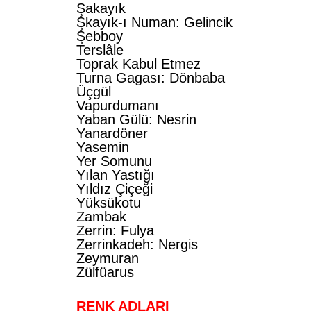
Şakayık
Şkayık-ı Numan: Gelincik
Şebboy
Terslâle
Toprak Kabul Etmez
Turna Gagası: Dönbaba
Üçgül
Vapurdumanı
Yaban Gülü: Nesrin
Yanardöner
Yasemin
Yer Somunu
Yılan Yastığı
Yıldız Çiçeği
Yüksükotu
Zambak
Zerrin: Fulya
Zerrinkadeh: Nergis
Zeymuran
Zülfüarus
RENK ADLARI