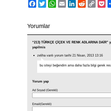
Facebook
Twitter
WhatsApp
Email
LinkedIn
Reddit
Cop
P
Link
Yorumlar
“213) TÜRKÇE ÇİÇEK VE RENK ADLARINA DAİR” ya
yapilmis
zeliha vanlı yorum tarihi 21 Nisan, 2013 13:16
bu siteyi beğendim ama daha fazla bilgi gerek re
Yorum yap
Ad Soyad (Gerekli)
Email(Gerekli)