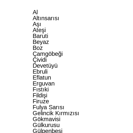
Al
Altınsarısı
Aşı
Ateşi
Baruti
Beyaz
Boz
Çamgöbeği
Çividi
Devetüyü
Ebruli
Eflatun
Erguvan
Fıstıki
Fildişi
Firuze
Fulya Sarısı
Gelincik Kırmızısı
Gökmavisi
Gülkurusu
Gülpenbesi