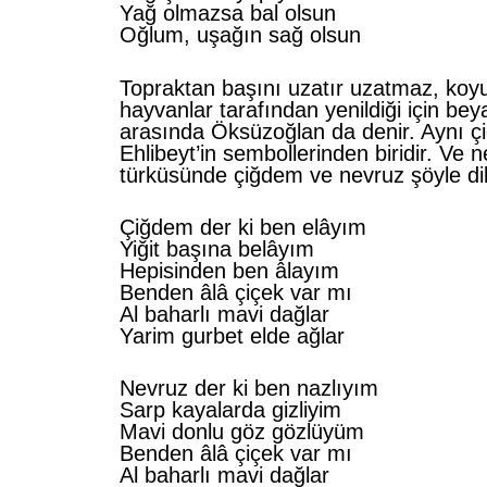
Yağ olmazsa bal olsun
Oğlum, uşağın sağ olsun
Topraktan başını uzatır uzatmaz, koyu
hayvanlar tarafından yenildiği için be
arasında Öksüzoğlan da denir. Aynı çi
Ehlibeyt’in sembollerinden biridir. Ve ne
türküsünde çiğdem ve nevruz şöyle dile
Çiğdem der ki ben elâyım
Yiğit başına belâyım
Hepisinden ben âlayım
Benden âlâ çiçek var mı
Al baharlı mavi dağlar
Yarim gurbet elde ağlar
Nevruz der ki ben nazlıyım
Sarp kayalarda gizliyim
Mavi donlu göz gözlüyüm
Benden âlâ çiçek var mı
Al baharlı mavi dağlar