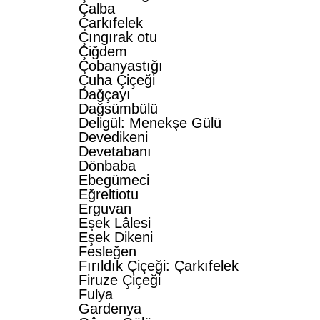
Çalba
Çarkıfelek
Çıngırak otu
Çiğdem
Çobanyastığı
Çuha Çiçeği
Dağçayı
Dağsümbülü
Deligül: Menekşe Gülü
Devedikeni
Devetabanı
Dönbaba
Ebegümeci
Eğreltiotu
Erguvan
Eşek Lâlesi
Eşek Dikeni
Fesleğen
Fırıldık Çiçeği: Çarkıfelek
Firuze Çiçeği
Fulya
Gardenya