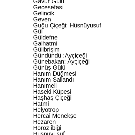
Gâvur Gülü
Gecesefası
Gelincik
Geven
Guğu Çiçeği: Hüsnüyusuf
Gül
Güldefne
Galhatmi
Gülibrişim
Gündündü :Ayçiçeği
Günebakan: Ayçiçeği
Günüş Gülü
Hanım Düğmesi
Hanım Sallandı
Hanımeli
Haseki Küpesi
Haşhaş Çiçeği
Hatmi
Helyotrop
Hercai Menekşe
Hezaren
Horoz ibiği
Hüsnüyusuf