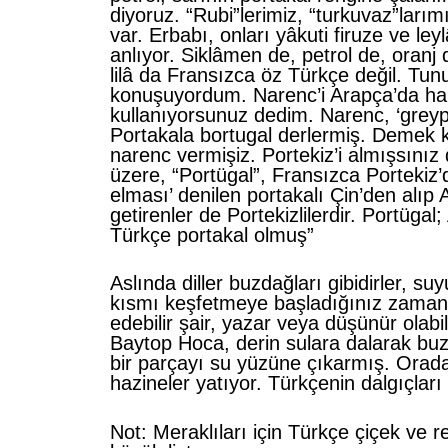
diyoruz. “Rubi”lerimiz, “turkuvaz”larımı
var. Erbabı, onları yâkuti firuze ve le
anlıyor. Siklâmen de, petrol de, oranj 
lilâ da Fransızca öz Türkçe değil. Tunu
konuşuyordum. Narenc’i Arapça’da h
kullanıyorsunuz dedim. Narenc, ‘greypf
Portakala bortugal derlermiş. Demek ki
narenc vermişiz. Portekiz’i almışsınız 
üzere, “Portügal”, Fransızca Portekiz’d
elması’ denilen portakalı Çin’den alıp
getirenler de Portekizlilerdir. Portügal
Türkçe portakal olmuş”
Aslında diller buzdağları gibidirler, su
kısmı keşfetmeye başladığınız zaman 
edebilir şair, yazar veya düşünür olabil
Baytop Hoca, derin sulara dalarak b
bir parçayı su yüzüne çıkarmış. Orada
hazineler yatıyor. Türkçenin dalgıçları
Not: Meraklıları için Türkçe çiçek ve r