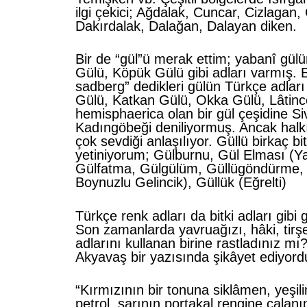
ilgi çekici; Ağdalak, Cuncar, Cizlagan, 
Dakırdalak, Dalağan, Dalayan diken.
Bir de “gül”ü merak ettim; yabanî gülü
Gülü, Köpük Gülü gibi adları varmış. Es
sadberg” dedikleri gülün Türkçe adlar
Gülü, Katkan Gülü, Okka Gülü, Lâtinc
hemisphaerica olan bir gül çeşidine S
Kadıngöbeği deniliyormuş. Ancak halkı
çok sevdiği anlaşılıyor. Güllü birkaç bi
yetiniyorum; Gülburnu, Gül Elması (Ya
Gülfatma, Gülgülüm, Güllügöndürme, 
Boynuzlu Gelincik), Güllük (Eğrelti)
Türkçe renk adları da bitki adları gibi 
Son zamanlarda yavruağızı, hâki, tirşe,
adlarını kullanan birine rastladınız mı
Akyavaş bir yazısında şikâyet ediyord
“Kırmızının bir tonuna siklâmen, yeşili
petrol, sarının portakal rengine çalanı