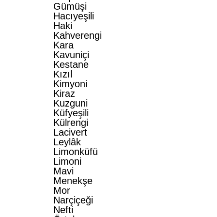
Gümüşi
Hacıyeşili
Haki
Kahverengi
Kara
Kavuniçi
Kestane
Kızıl
Kimyoni
Kiraz
Kuzguni
Küfyeşili
Külrengi
Lacivert
Leylâk
Limonküfü
Limoni
Mavi
Menekşe
Mor
Narçiçeği
Nefti