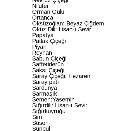
Nevruz Çiçeği
Nilüfer
Orman Gülü
Ortanca
Öksüzoğlan: Beyaz Çiğdem
Öküz Dili: Lisan-ı Sevir
Papatya
Patlak Çiçeği
Piyan
Reyhan
Sabun Çiçeği
Saffetiderûn
Saksı Çiçeği
Saray Çiçeği: Hezaren
Saray patı
Sardunya
Sarmaşık
Semen:Yasemin
Sığırdili: Lisan-ı Sevir
Sığırkuyruğu
Sim
Susen
Sünbül