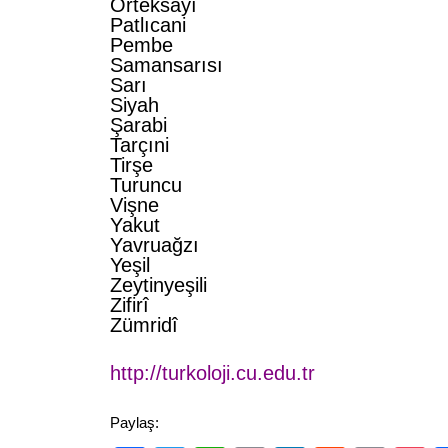
Örteksayı
Patlıcani
Pembe
Samansarısı
Sarı
Siyah
Şarabi
Tarçıni
Tirşe
Turuncu
Vişne
Yakut
Yavruağzı
Yeşil
Zeytinyeşili
Zifirî
Zümridî
http://turkoloji.cu.edu.tr
Paylaş: