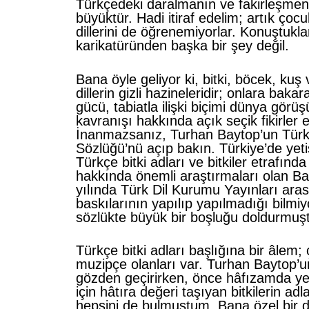
Türkçedeki daralmanın ve fakirleşmen
büyüktür. Hadi itiraf edelim; artık çoc
dillerini de öğrenemiyorlar. Konuştukla
karikatüründen başka bir şey değil.
Bana öyle geliyor ki, bitki, böcek, kuş 
dillerin gizli hazineleridir; onlara baka
gücü, tabiatla ilişki biçimi dünya görüş
kavranışı hakkında açık seçik fikirler ed
İnanmazsanız, Turhan Baytop’un Türkç
Sözlüğü’nü açıp bakın. Türkiye’de yetiş
Türkçe bitki adları ve bitkiler etrafında
hakkında önemli araştırmaları olan B
yılında Türk Dil Kurumu Yayınları aras
baskılarının yapılıp yapılmadığı bilmi
sözlükte büyük bir boşluğu doldurmuşt
Türkçe bitki adları başlığına bir âlem;
muzipçe olanları var. Turhan Baytop’
gözden geçirirken, önce hâfızamda ye
için hâtıra değeri taşıyan bitkilerin ad
hepsini de bulmuştum. Bana özel bir 