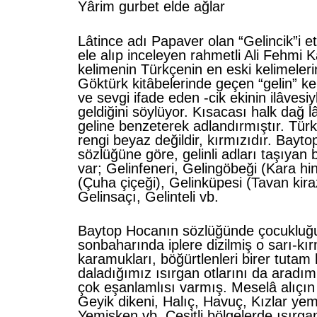
Yârim gurbet elde ağlar
Lâtince adı Papaver olan “Gelincik”i e
ele alıp inceleyen rahmetli Ali Fehmi 
kelimenin Türkçenin en eski kelimeleri
Göktürk kitâbelerinde geçen “gelin” k
ve sevgi ifade eden -cik ekinin ilâves
geldiğini söylüyor. Kısacası halk dağ lâ
geline benzeterek adlandırmıştır. Türk 
rengi beyaz değildir, kırmızıdır. Bayt
sözlüğüne göre, gelinli adları taşıyan 
var; Gelinfeneri, Gelingöbeği (Kara hi
(Çuha çiçeği), Gelinküpesi (Tavan kira
Gelinsaçı, Gelinteli vb.
Baytop Hocanın sözlüğünde çocuklu
sonbaharında iplere dizilmiş o sarı-kırm
karamukları, böğürtlenleri birer tutam 
daladığımız ısırgan otlarını da aradı
çok eşanlamlısı varmış. Meselâ alıçın 
Geyik dikeni, Halıç, Havuç, Kızlar ye
Yemişken vb. Çeşitli bölgelerde ısırga