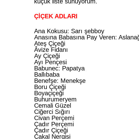
küçük liste sunuyorum.
ÇİÇEK ADLARI
Ana Kokusu: Sarı şebboy
Anasına Babasına Pay Veren: Aslana
Ateş Çiçeği
Âvize Fidanı
Ay Çiçeği
Ayı Pençesi
Babunec: Papatya
Ballıbaba
Benefşe: Menekşe
Boru Çiçeği
Boyaçiçeği
Buhurumeryem
Cemali Güzel
Ciğerci Sığırı
Civan Perçemi
Çadır Perçemi
Çadır Çiçeği
Çakal Nergisi