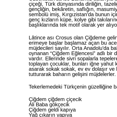
çiçeği, Türk dünyasında diriliğin, tazel
gençliğin, bekâretin, saflığın, masumiy
sembolü imiş, Kırgızistan’da bunun i
genç kızların küpe, kolye gibi takıları
başlıklarında tek motif olarak yer alıy
Lâtince ası Crosus olan Çiğdeme gelin
erimeye başlar başlamaz açan bu acel
müjdecileri sayılır. Orta Anadolu’da b
oynanan “Çiğdem Eğlencesi” adlı bir 
vardır. Ellerinde sivri sopalarla tepel
toplayan çocuklar, bunları iğne yahut 
asarak sokak sokak, ev ev dolaşır ve 
tutturarak baharın gelişini müjdelerler.
Tekerlemedeki Türkçenin güzelliğine b
Çiğdem çiğdem çiçecik
Ali Baba gökçecik
Çiğdem geldi kapıya
Yağ çıkarın yapıya