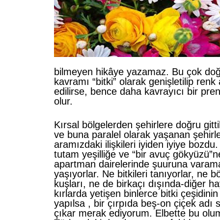
bilmeyen hikâye yazamaz. Bu çok doğr
kavramı “bitki” olarak genişletilip renk 
edilirse, bence daha kavrayıcı bir pren
olur.
Kırsal bölgelerden şehirlere doğru git
ve buna paralel olarak yaşanan şehirl
aramızdaki ilişkileri iyiden iyiye bozdu
tutam yeşilliğe ve “bir avuç gökyüzü”n
apartman dairelerinde şuuruna varama
yaşıyorlar. Ne bitkileri tanıyorlar, ne b
kuşları, ne de birkaçı dışında-diğer ha
kırlarda yetişen binlerce bitki çeşidinin
yapılsa , bir çırpıda beş-on çiçek adı 
çıkar merak ediyorum. Elbette bu ol