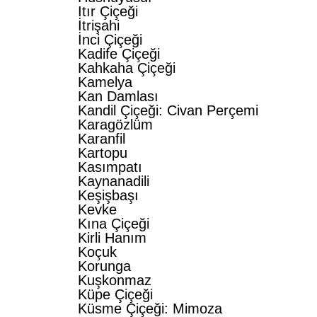
Itır Çiçeği
İtrişahi
İnci Çiçeği
Kadife Çiçeği
Kahkaha Çiçeği
Kamelya
Kan Damlası
Kandil Çiçeği: Civan Perçemi
Karagözlüm
Karanfil
Kartopu
Kasımpatı
Kaynanadili
Keşişbaşı
Kevke
Kına Çiçeği
Kirli Hanım
Koçuk
Korunga
Kuşkonmaz
Küpe Çiçeği
Küsme Çiçeği: Mimoza