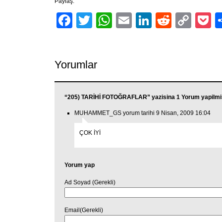
Paylaş:
Facebook
Twitter
WhatsApp
Email
LinkedIn
Reddit
Cop
P
Link
Yorumlar
“205) TARİHİ FOTOĞRAFLAR” yazisina 1 Yorum yapilmi
MUHAMMET_GS yorum tarihi 9 Nisan, 2009 16:04
ÇOK İYİ
Yorum yap
Ad Soyad (Gerekli)
Email(Gerekli)