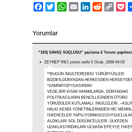
Facebook
Twitter
WhatsApp
Email
LinkedIn
Reddit
Cop
P
Link
Yorumlar
“183) SAVAŞ SUÇLUSU” yazisina 2 Yorum yapilmi
ZEYNEP İNCİ yorum tarihi 5 Ocak, 2009 04:03
**BUGÜN İNGİLTEREDEKİ YÜRÜRYÜSLER
BİZDEN,DÜNYADAN,HERKESDEN HERSEYDE
*SAMİMİYDİ*!!SASIRDIK!
VEDE;BİR KISIM HANIMLARDA, DÜNYADAKİ
POLİTİKACILARIN BENCİLLİGİNDEN ÖTÜRÜ
YÜRÜDÜLER.KUTLAMALI..İNGİLİZLERİ..–ASLIN
HALKI,KENDİ YÖNETİMLERİNDEN HİC MEMNU
İSKENCELER YAPILIYORMUSSSS!!!SUCLULAR
ALDIKLARI SOL DÜSÜNCELİLERİ, ÜLKEDEN
UZAKLASTIRDIKLARI UCAKDA EPEYCE İSKE