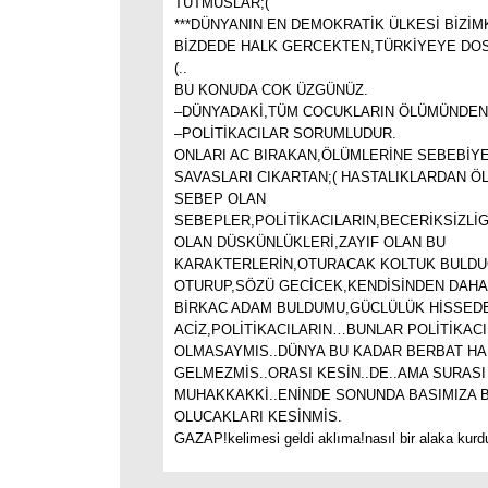
TUTMUSLAR;(
***DÜNYANIN EN DEMOKRATİK ÜLKESİ BİZİ
BİZDEDE HALK GERCEKTEN,TÜRKİYEYE DOS
(..
BU KONUDA COK ÜZGÜNÜZ.
–DÜNYADAKİ,TÜM COCUKLARIN ÖLÜMÜNDEN
–POLİTİKACILAR SORUMLUDUR.
ONLARI AC BIRAKAN,ÖLÜMLERİNE SEBEBİY
SAVASLARI CIKARTAN;( HASTALIKLARDAN Ö
SEBEP OLAN
SEBEPLER,POLİTİKACILARIN,BECERİKSİZLİG
OLAN DÜSKÜNLÜKLERİ,ZAYIF OLAN BU
KARAKTERLERİN,OTURACAK KOLTUK BULDU
OTURUP,SÖZÜ GECİCEK,KENDİSİNDEN DAHA
BİRKAC ADAM BULDUMU,GÜCLÜLÜK HİSSEDE
ACİZ,POLİTİKACILARIN…BUNLAR POLİTİKACI
OLMASAYMIS..DÜNYA BU KADAR BERBAT HA
GELMEZMİS..ORASI KESİN..DE..AMA SURASI
MUHAKKAKKİ..ENİNDE SONUNDA BASIMIZA 
OLUCAKLARI KESİNMİS.
GAZAP!kelimesi geldi aklıma!nasıl bir alaka kur