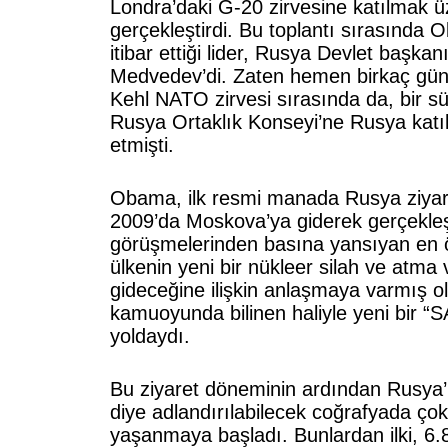
Londra’daki G-20 zirvesine katılmak ü
gerçekleştirdi. Bu toplantı sırasında
itibar ettiği lider, Rusya Devlet başkan
Medvedev’di. Zaten hemen birkaç gün
Kehl NATO zirvesi sırasında da, bir s
Rusya Ortaklık Konseyi’ne Rusya katı
etmişti.
Obama, ilk resmi manada Rusya ziya
2009’da Moskova’ya giderek gerçekleştir
görüşmelerinden basına yansıyan en ö
ülkenin yeni bir nükleer silah ve atma 
gideceğine ilişkin anlaşmaya varmış ol
kamuoyunda bilinen haliyle yeni bir “
yoldaydı.
Bu ziyaret döneminin ardından Rusya’
diye adlandırılabilecek coğrafyada çok 
yaşanmaya başladı. Bunlardan ilki, 6.