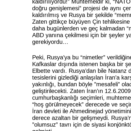
kaldırılıyordu!” Muhtemeldir ki, “NAT
doğru genişlemesi” projesi de aynı çe
kaldırılmış ve Rusya bir şekilde “memn
Zaten gittikçe büyüyen Çin tehlikesin
daha bugünlerden ve geç kalmadan “
ABD yanına çekilmesi için bir şeyler y
gerekiyordu…
Peki, Rusya’ya bu “nimetler” verildiği
Kafkaslar dışında istenen başka bir 
Elbette vardı. Rusya’dan bile Natanz d
tesislerini gizlediği anlaşılan İran’a ka
yakınlığı, bundan böyle ”mesafeli” olaca
geliştirilecekti. Zaten İran’ın 12.6.2009 
cumhurbaşkanlığı seçimleri, muhtemel
“hoş görülmeyecek” derecede ve seçi
İran devleti ile Ahmedinejad yönetimin
derece azaltan bir gelişmeydi. Rusya’n
”olumsuz” tavrı için de siyasi konjönk