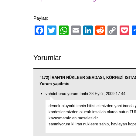
Paylaş:
Facebook
Twitter
WhatsApp
Email
LinkedIn
Reddit
Cop
P
Link
Yorumlar
“172) İRAN’IN NÜKLEER SEVDASI, KÖRFEZİ ISITAC
Yorum yapilmis
vahdet oruc yorum tarihi 28 Eylül, 2009 17:44
demek oluyorki iranin bitisi elimizden yani iran
kardeslerimizden olucak insallah olurda butun T
kavusmamiz an meselesidir.
sanmiyorum ki iran nukleere sahip, havlayan kope