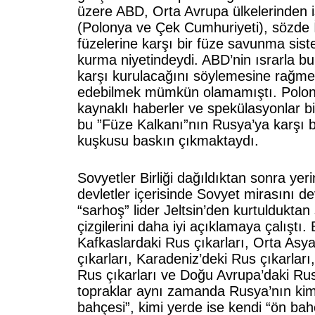
üzere ABD, Orta Avrupa ülkelerinden is
(Polonya ve Çek Cumhuriyeti), sözde 
füzelerine karşı bir füze savunma sis
kurma niyetindeydi. ABD’nin ısrarla bu
karşı kurulacağını söylemesine rağme
edebilmek mümkün olamamıştı. Polo
kaynaklı haberler ve spekülasyonlar bi
bu ”Füze Kalkanı”nın Rusya’ya karşı 
kuşkusu baskın çıkmaktaydı.
Sovyetler Birliği dağıldıktan sonra yer
devletler içerisinde Sovyet mirasını d
“sarhoş” lider Jeltsin’den kurtulduktan
çizgilerini daha iyi açıklamaya çalıştı. 
Kafkaslardaki Rus çıkarları, Orta Asy
çıkarları, Karadeniz’deki Rus çıkarları
Rus çıkarları ve Doğu Avrupa’daki Rus
topraklar aynı zamanda Rusya’nın kim
bahçesi”, kimi yerde ise kendi “ön bah