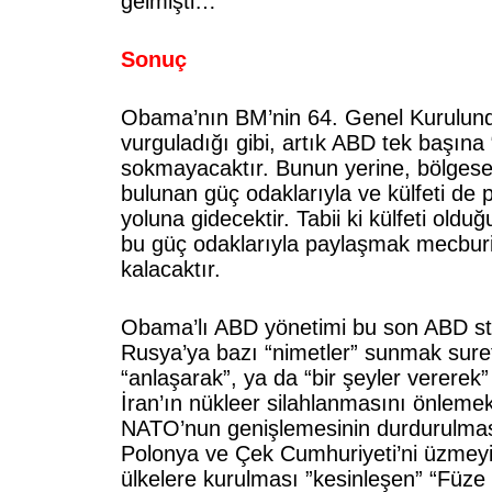
gelmişti…
Sonuç
Obama’nın BM’nin 64. Genel Kurulund
vurguladığı gibi, artık ABD tek başına “
sokmayacaktır. Bunun yerine, bölgesel 
bulunan güç odaklarıyla ve külfeti de
yoluna gidecektir. Tabii ki külfeti olduğ
bu güç odaklarıyla paylaşmak mecbur
kalacaktır.
Obama’lı ABD yönetimi bu son ABD stra
Rusya’ya bazı “nimetler” sunmak suret
“anlaşarak”, ya da “bir şeyler vererek” 
İran’ın nükleer silahlanmasını önlem
NATO’nun genişlemesinin durdurulmas
Polonya ve Çek Cumhuriyeti’ni üzmeyi
ülkelere kurulması ”kesinleşen” “Füze 