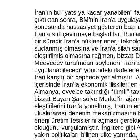
İran’ın bu ”yatsıya kadar yanabilen” fa
çıktıktan sonra, BM’nin İran’a uygulay
konusunda hassasiyet gösteren bazı ülk
İran’a sırt çevirmeye başladılar. Bun
bir süredir İran’a nükleer enerji teknoloj
suçlanmış olmasına ve İran’a silah satt
eleştirilmiş olmasına rağmen, bizzat 
Medvedev tarafından söylenen “İran’a
uygulanabileceği” yönündeki ifadelerle,
İran karşıtı bir cephede yer almıştır. A
içerisinde İran’la ekonomik ilişkileri e
Almanya, evvelce takındığı “ılımlı” tavr
bizzat Bayan Şansölye Merkel’in ağzı
eleştirilerini İran’a yöneltmiş, İran’ın 
uluslararası denetim mekanizmasına bu
enerji üretim tesislerini açması gerekti
olduğunu vurgulamıştır. İngiltere gibi 
yakın politikaları bilinen ülke yanında,