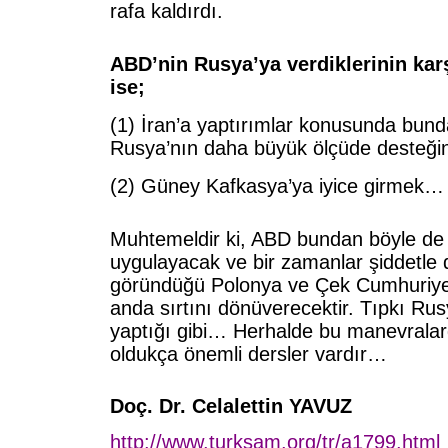
rafa kaldırdı.
ABD’nin Rusya’ya verdiklerinin karş
ise;
(1) İran’a yaptırımlar konusunda bund
Rusya’nın daha büyük ölçüde desteğin
(2) Güney Kafkasya’ya iyice girmek…
Muhtemeldir ki, ABD bundan böyle de b
uygulayacak ve bir zamanlar şiddetle 
göründüğü Polonya ve Çek Cumhuriyeti 
anda sırtını dönüverecektir. Tıpkı Rus
yaptığı gibi… Herhalde bu manevralar
oldukça önemli dersler vardır…
Doç. Dr. Celalettin YAVUZ
http://www.turksam.org/tr/a1799.html