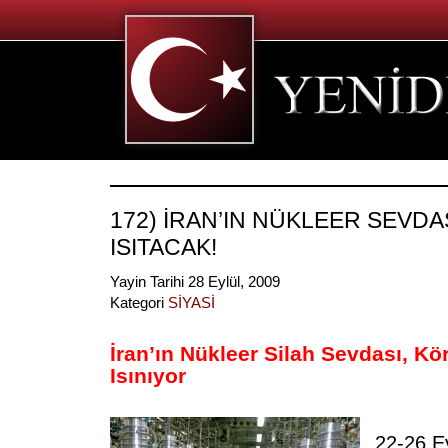
172) İRAN’IN NÜKLEER SEVDA
ISITACAK!
Yayin Tarihi 28 Eylül, 2009
Kategori
SİYASİ
İran’ın Nükleer Silah Sevdası, Kö
Isınıyor
22-26 Ey