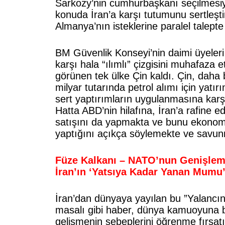
Sarkozy’nin cumhurbaşkanı seçilmesiyl
konuda İran’a karşı tutumunu sertleşt
Almanya’nın isteklerine paralel talept
BM Güvenlik Konseyi’nin daimi üyeleri 
karşı hala “ılımlı” çizgisini muhafaza 
görünen tek ülke Çin kaldı. Çin, daha 
milyar tutarında petrol alımı için yatır
sert yaptırımların uygulanmasına karş
Hatta ABD’nin hilafına, İran’a rafine e
satışını da yapmakta ve bunu ekonom
yaptığını açıkça söylemekte ve savun
Füze Kalkanı – NATO’nun Genişleme
İran’ın ‘Yatsıya Kadar Yanan Mumu
İran’dan dünyaya yayılan bu ”Yalan
masalı gibi haber, dünya kamuoyuna b
gelişmenin sebeplerini öğrenme fırsatı 