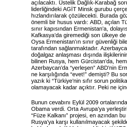
açılacaktı. Üstelik Dağlık-Karabağ so
liderliğindeki AGİT Minsk gurubu çerçe
hızlandırılarak çözülecekti. Burada g
önemli bir husus vardı: ABD, açılan T
sınır kapısından Ermenistan’a, dolayı
Kafkasya’da giremediği son ülkeye de 
Oysa Ermenistan’ın sınır güvenliği bil
tarafından sağlanmaktadır. Azerbayca
doğalgaz anlaşması dışında ilişkilerini
bilinen Rusya, hem Gürcistan’da, hem
Azerbaycan’da “yerleşen” ABD’nin Erme
ne karşılığında “evet!” demişti? Bu s
yazık ki “Türkiye’nin sıfır sorun politik
olamayacak kadar açıktır. Peki ne için
Bunun cevabını Eylül 2009 ortaların
Obama verdi. Orta Avrupa’ya yerleştir
“Füze Kalkanı” projesi, en azından bu
Rusya’ya karşı kullanılmayacak şekild