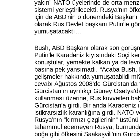
yakın” NATO üyelerinde de orta menzi
sistemi yerleştirilecekti. Rusya’nın öfk
için de ABD’nin o dönemdeki Başkanı 
olarak Rus Devlet başkanı Putin’le g
yumuşatacaktı…
Bush, ABD Başkanı olarak son görüşm
Putin’le Karadeniz kıyısındaki Soçi ke
konuştular, yemekte kalkan ya da levre
basına pek yansımadı. “Acaba Bush, P
gelişmeler hakkında yumuşatabildi mi
cevabı Ağustos 2008’de Gürcistan’da v
Gürcistan’ın ayrılıkçı Güney Osetya’d
kullanması üzerine, Rus kuvvetleri bal
Gürcistan’a girdi. Bir anda Karadeniz ı
istikrarsızlık karanlığına girdi. NATO 
Rusya’nın “kırmızı çizgilerinin” üstün
tahammül edemeyen Rusya, burnunda
boğa gibi öfkesini Saakaşvili’nin Gürci