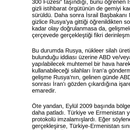
300 Füzesi” taşındığı, bunu öğrenen İ
gizli istihbarat örgütünün de gemiyi kaçı
sürüldü. Daha sonra İsrail Başbakanı
gizlice Rusya’ya gittiği öğrenildikten s
kadar olay doğrulanmasa da, gelişmele
çerçevede gerçekleştiği fikri derinleşmi
Bu durumda Rusya, nükleer silah üreti
bulunduğu iddiası üzerine ABD ve/veya
yapılabilecek muhtemel bir hava harek
kullanabileceği silahları İran’a gönder
gelişme Rusya’nın, gelinen günde ABD
sonrası İran’ı gözden çıkardığına işar
emaredir.
Öte yandan, Eylül 2009 başında bölge
daha patladı. Türkiye ve Ermenistan yen
protokolü imzalamışlardı. Eğer söylen
gerçekleşirse, Türkiye-Ermenistan sını