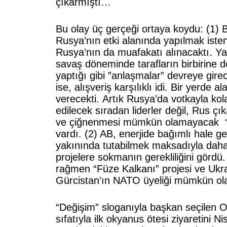
çıkarmıştı…
Bu olay üç gerçeği ortaya koydu: (1) 
Rusya’nın etki alanında yapılmak ist
Rusya’nın da muafakatı alınacaktı. Ya
savaş döneminde tarafların birbirine
yaptığı gibi ”anlaşmalar” devreye gir
ise, alışveriş karşılıklı idi. Bir yerde 
verecekti. Artık Rusya’da votkayla ko
edilecek sıradan liderler değil, Rus çı
ve çiğnenmesi mümkün olamayacak “de
vardı. (2) AB, enerjide bağımlı hale ge
yakınında tutabilmek maksadıyla daha
projelere sokmanın gerekliliğini gördü
rağmen “Füze Kalkanı” projesi ve Ukra
Gürcistan’ın NATO üyeliği mümkün ol
“Değişim” sloganıyla başkan seçilen
sıfatıyla ilk okyanus ötesi ziyaretini 