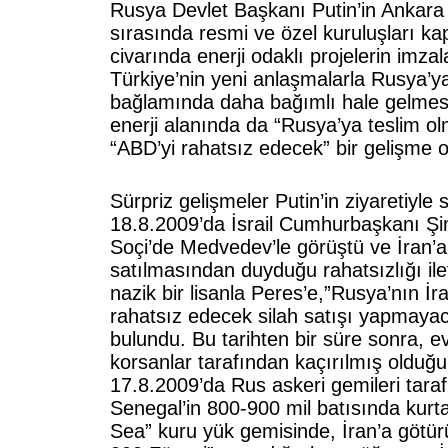
Rusya Devlet Başkanı Putin’in Ankara z
sırasında resmi ve özel kuruluşları k
civarında enerji odaklı projelerin imza
Türkiye’nin yeni anlaşmalarla Rusya’ya
bağlamında daha bağımlı hale gelmesi
enerji alanında da “Rusya’ya teslim ol
“ABD’yi rahatsız edecek” bir gelişme ol
Sürpriz gelişmeler Putin’in ziyaretiyle s
18.8.2009’da İsrail Cumhurbaşkanı Ş
Soçi’de Medvedev’le görüştü ve İran’a
satılmasından duyduğu rahatsızlığı il
nazik bir lisanla Peres’e,”Rusya’nın İran
rahatsız edecek silah satışı yapmaya
bulundu. Bu tarihten bir süre sonra, e
korsanlar tarafından kaçırılmış olduğu 
17.8.2009’da Rus askeri gemileri taraf
Senegal’in 800-900 mil batısında kurta
Sea” kuru yük gemisinde, İran’a götü