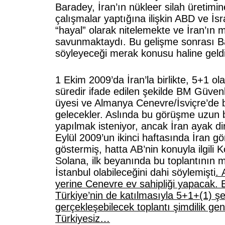
Baradey, İran’ın nükleer silah üretimin
çalışmalar yaptığına ilişkin ABD ve İsrai
“hayal” olarak nitelemekte ve İran’ı
savunmaktaydı. Bu gelişme sonrası B
söyleyeceği merak konusu haline geldi
1 Ekim 2009’da İran’la birlikte, 5+1 ol
süredir ifade edilen şekilde BM Güvenl
üyesi ve Almanya Cenevre/İsviçre’de b
gelecekler. Aslında bu görüşme uzun b
yapılmak isteniyor, ancak İran ayak di
Eylül 2009’un ikinci haftasında İran g
göstermiş, hatta AB’nin konuyla ilgili 
Solana, ilk beyanında bu toplantının 
İstanbul olabileceğini dahi söylemişti
. 
yerine Cenevre ev sahipliği yapacak. B
Türkiye’nin de katılmasıyla 5+1+(1) şe
gerçekleşebilecek toplantı şimdilik ge
Türkiyesiz…