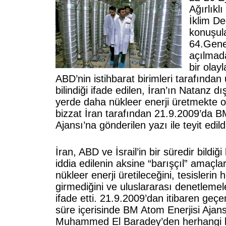
Ağırlıkl
İklim Değ
konuşul
64.Gene
açılmad
bir olay
ABD’nin istihbarat birimleri tarafından 
bilindiği ifade edilen, İran’ın Natanz dış
yerde daha nükleer enerji üretmekte o
bizzat İran tarafından 21.9.2009’da B
Ajansı’na gönderilen yazı ile teyit edild
İran, ABD ve İsrail’in bir süredir bildiği
iddia edilenin aksine “barışçıl” amaçl
nükleer enerji üretileceğini, tesislerin
girmediğini ve uluslararası denetlemel
ifade etti. 21.9.2009’dan itibaren geçe
süre içerisinde BM Atom Enerjisi Ajan
Muhammed El Baradey’den herhangi b