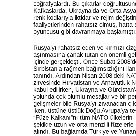
coğrafyalardı. Bu çıkarlar doğrultusu
Kafkaslarda, Ukrayna’da ve Orta Asya’
renk kodlarıyla iktidar ve rejim değişti
faaliyetlerinden rahatsız olmuş, hatta 
oyuncusu gibi davranmaya başlamıştı
Rusya’yı rahatsız eden ve kırmızı çizgi
aşınmasına çanak tutan en önemli geli
içinde gerçekleşti. Önce Şubat 2008’
Sırbistan’a rağmen bağımsızlığını il
tanındı. Ardından Nisan 2008’deki N
zirvesinde Hırvatistan ve Arnavutluk 
kabul edilirken, Ukrayna ve Gürcistan’
yolunda çok olumlu mesajlar ve bir pers
gelişmeler bile Rusya’yı zıvanadan ç
iken, üstüne üstlük Doğu Avrupa’ya te
“Füze Kalkanı”nı tüm NATO ülkelerini
şekilde uzun ve orta menzilli füzelerle
alındı. Bu bağlamda Türkiye ve Yunanis