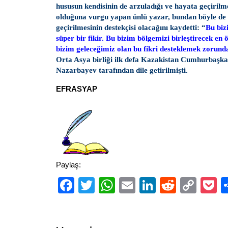
hususun kendisinin de arzuladığı ve hayata geçirilme
olduğuna vurgu yapan ünlü yazar, bundan böyle de 
geçirilmesinin destekçisi olacağını kaydetti: “
Bu biz
süper bir fikir. Bu bizim bölgemizi birleştirecek en 
bizim geleceğimiz olan bu fikri desteklemek zorund
Orta Asya birliği ilk defa Kazakistan Cumhurbaşka
Nazarbayev tarafından dile getirilmişti.
EFRASYAP
Paylaş:
Facebook
Twitter
WhatsApp
Email
LinkedIn
Reddit
Cop
P
Link