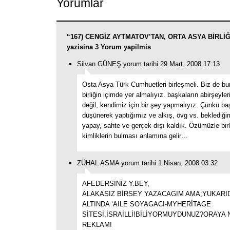
Yorumlar
“167) CENGİZ AYTMATOV’TAN, ORTA ASYA BİRLİ
yazisina 3 Yorum yapilmis
Silvan GÜNEŞ yorum tarihi 29 Mart, 2008 17:13
Osta Asya Türk Cumhuetleri birleşmeli. Biz de bu
birliğin içimde yer almalıyız. başkaların abirşeyleri
değil, kendimiz için bir şey yapmalıyız. Çünkü ba
düşünerek yaptığımız ve alkış, övg vs. beklediği
yapay, sahte ve gerçek dışı kaldık. Özümüzle birl
kimliklerin bulması anlamına gelir…
ZÜHAL ASMA yorum tarihi 1 Nisan, 2008 03:32
AFEDERSİNİZ Y.BEY,
ALAKASIZ BİRSEY YAZACAGIM AMA;YUKARID
ALTINDA ‘AILE SOYAGACI-MYHERİTAGE
SİTESİ,İSRAİLLİ!BİLİYORMUYDUNUZ?ORAYA 
REKLAM!